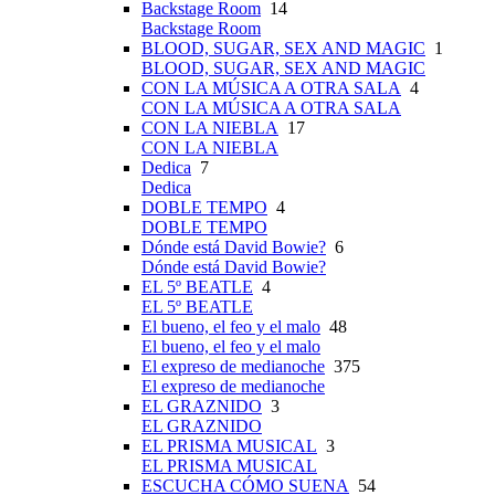
Backstage Room
14
Backstage Room
BLOOD, SUGAR, SEX AND MAGIC
1
BLOOD, SUGAR, SEX AND MAGIC
CON LA MÚSICA A OTRA SALA
4
CON LA MÚSICA A OTRA SALA
CON LA NIEBLA
17
CON LA NIEBLA
Dedica
7
Dedica
DOBLE TEMPO
4
DOBLE TEMPO
Dónde está David Bowie?
6
Dónde está David Bowie?
EL 5º BEATLE
4
EL 5º BEATLE
El bueno, el feo y el malo
48
El bueno, el feo y el malo
El expreso de medianoche
375
El expreso de medianoche
EL GRAZNIDO
3
EL GRAZNIDO
EL PRISMA MUSICAL
3
EL PRISMA MUSICAL
ESCUCHA CÓMO SUENA
54