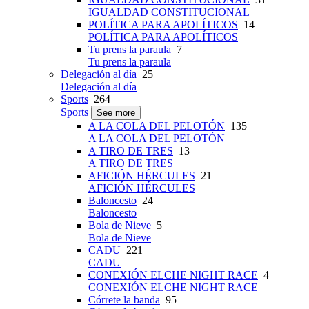
IGUALDAD CONSTITUCIONAL
POLÍTICA PARA APOLÍTICOS
14
POLÍTICA PARA APOLÍTICOS
Tu prens la paraula
7
Tu prens la paraula
Delegación al día
25
Delegación al día
Sports
264
Sports
See more
A LA COLA DEL PELOTÓN
135
A LA COLA DEL PELOTÓN
A TIRO DE TRES
13
A TIRO DE TRES
AFICIÓN HÉRCULES
21
AFICIÓN HÉRCULES
Baloncesto
24
Baloncesto
Bola de Nieve
5
Bola de Nieve
CADU
221
CADU
CONEXIÓN ELCHE NIGHT RACE
4
CONEXIÓN ELCHE NIGHT RACE
Córrete la banda
95