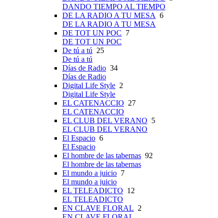
DANDO TIEMPO AL TIEMPO
DE LA RADIO A TU MESA
6
DE LA RADIO A TU MESA
DE TOT UN POC
7
DE TOT UN POC
De tú a tú
25
De tú a tú
Días de Radio
34
Días de Radio
Digital Life Style
2
Digital Life Style
EL CATENACCIO
27
EL CATENACCIO
EL CLUB DEL VERANO
5
EL CLUB DEL VERANO
El Espacio
6
El Espacio
El hombre de las tabernas
92
El hombre de las tabernas
El mundo a juicio
7
El mundo a juicio
EL TELEADICTO
12
EL TELEADICTO
EN CLAVE FLORAL
2
EN CLAVE FLORAL