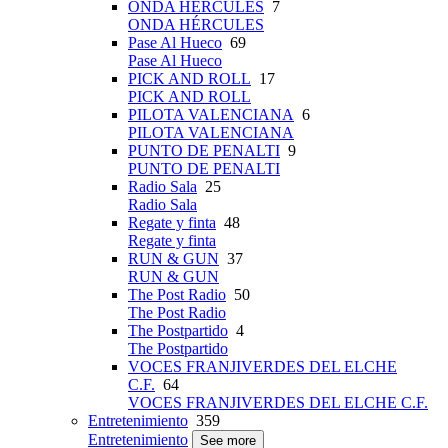
ONDA HÉRCULES
7
ONDA HÉRCULES
Pase Al Hueco
69
Pase Al Hueco
PICK AND ROLL
17
PICK AND ROLL
PILOTA VALENCIANA
6
PILOTA VALENCIANA
PUNTO DE PENALTI
9
PUNTO DE PENALTI
Radio Sala
25
Radio Sala
Regate y finta
48
Regate y finta
RUN & GUN
37
RUN & GUN
The Post Radio
50
The Post Radio
The Postpartido
4
The Postpartido
VOCES FRANJIVERDES DEL ELCHE
C.F.
64
VOCES FRANJIVERDES DEL ELCHE C.F.
Entretenimiento
359
Entretenimiento
See more