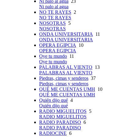
Ni palo al agua
23
Ni palo al agua
NO TE RAYES
2
NO TE RAYES
NOSOTRAS
5
NOSOTRAS
ONDA UNIVERSITARIA
11
ONDA UNIVERSITARIA
OPERA EGIPCIA
10
OPERA EGIPCIA
Oye tu mundo
11
Oye tu mundo
PALABRAS AL VIENTO
13
PALABRAS AL VIENTO
Piedras, cimas y senderos
37
Piedras, cimas y senderos
QUÉ ME CUENTAS UMH
10
QUÉ ME CUENTAS UMH
Quién dijo qué
4
Quién dijo qué
RADIO MIGUELITOS
5
RADIO MIGUELITOS
RADIO PARADISO
6
RADIO PARADISO
RADIOCINE
6