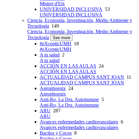
Misteri d'Elx
UNIVERSIDAD INCLUSIVA
53
UNIVERSIDAD INCLUSIVA
Ciencia, Economía, Investigación, Medio Ambiente y
Tecnología
149
Ciencia, Economía, Investigación, Medio Ambiente y
Tecnología
See more
#eXcepticUMH
18
#eXcepticUMH
A tu salud
2
A tu salud
ACCIÓN EN LAS AULAS
24
ACCIÓN EN LAS AULAS
ACTUALIDAD CAMPUS SANT JOAN
11
ACTUALIDAD CAMPUS SANT JOAN
Agrophoenix
24
Agrophoenix
Anti-Ro, La Dra. Autoinmune
5
Anti-Ro, La Dra. Autoinmune
ARU
287
ARU
Avances enfermedades cardiovasculares
6
Avances enfermedades cardiovasculares
Bacilos y Cocos
8
Bacilos y Cocos