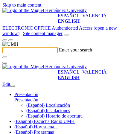
Skip to main content
ESPAÑOL
VALENCIÀ
ENGLISH
ELECTRONIC OFFICE
Authenticated Access (open a new
window)
Site content manager
Enter your search
ESPAÑOL
VALENCIÀ
ENGLISH
Edit
Presentación
Presentación
(Español) Localización
(Español) Instalaciones
(Español) Horario de apertura
(Español) Escucha Radio UMH
(Español) Hoy suena...
(Español) Programas