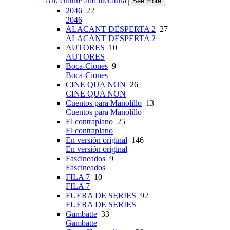
Art, culture and literatura
See more
2046
22
2046
ALACANT DESPERTA 2
27
ALACANT DESPERTA 2
AUTORES
10
AUTORES
Boca-Ciones
9
Boca-Ciones
CINE QUA NON
26
CINE QUA NON
Cuentos para Manolillo
13
Cuentos para Manolillo
El contraplano
25
El contraplano
En versión original
146
En versión original
Fascineados
9
Fascineados
FILA 7
10
FILA 7
FUERA DE SERIES
92
FUERA DE SERIES
Gambatte
33
Gambatte