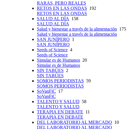
RARAS, PERO REALES
RETOS EN LAS ONDAS
192
RETOS EN LAS ONDAS
SALUD AL DÍA
158
SALUD AL DÍA
Salud y bienestar a través de la alimentación
175
Salud y bienestar a través de la alimentación
SAN JUNÍPERO
1
SAN JUNÍPERO
Seeds of Science
4
Seeds of Science
Simular es de Humanos
20
Simular es de Humanos
SIN TABÚES
2
SIN TABÚES
SOMOS PERIODISTAS
59
SOMOS PERIODISTAS
SoVanFiC
17
SoVanFiC
TALENTO Y SALUD
58
TALENTO Y SALUD
TERAPIA EN DEBATE
11
TERAPIA EN DEBATE
DEL LABORATORIO AL MERCADO
10
DEL LABORATORIO AL MERCADO