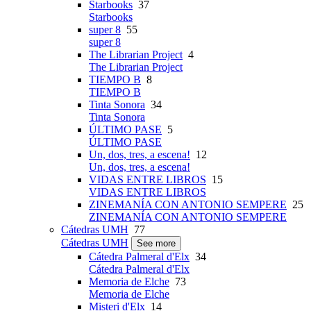
Starbooks
37
Starbooks
super 8
55
super 8
The Librarian Project
4
The Librarian Project
TIEMPO B
8
TIEMPO B
Tinta Sonora
34
Tinta Sonora
ÚLTIMO PASE
5
ÚLTIMO PASE
Un, dos, tres, a escena!
12
Un, dos, tres, a escena!
VIDAS ENTRE LIBROS
15
VIDAS ENTRE LIBROS
ZINEMANÍA CON ANTONIO SEMPERE
25
ZINEMANÍA CON ANTONIO SEMPERE
Cátedras UMH
77
Cátedras UMH
See more
Cátedra Palmeral d'Elx
34
Cátedra Palmeral d'Elx
Memoria de Elche
73
Memoria de Elche
Misteri d'Elx
14