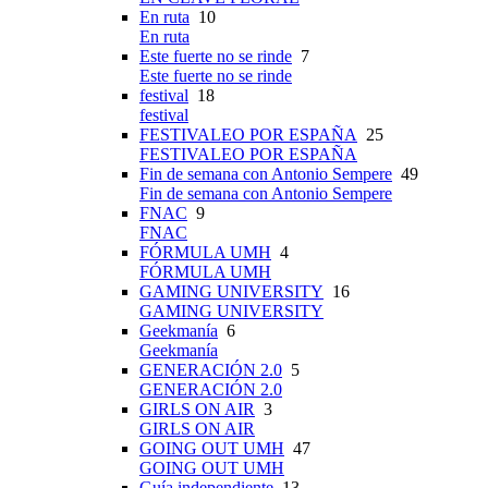
En ruta
10
En ruta
Este fuerte no se rinde
7
Este fuerte no se rinde
festival
18
festival
FESTIVALEO POR ESPAÑA
25
FESTIVALEO POR ESPAÑA
Fin de semana con Antonio Sempere
49
Fin de semana con Antonio Sempere
FNAC
9
FNAC
FÓRMULA UMH
4
FÓRMULA UMH
GAMING UNIVERSITY
16
GAMING UNIVERSITY
Geekmanía
6
Geekmanía
GENERACIÓN 2.0
5
GENERACIÓN 2.0
GIRLS ON AIR
3
GIRLS ON AIR
GOING OUT UMH
47
GOING OUT UMH
Guía independiente
13