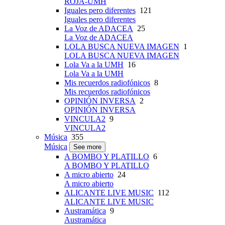
ROJA-UMH
Iguales pero diferentes
121
Iguales pero diferentes
La Voz de ADACEA
25
La Voz de ADACEA
LOLA BUSCA NUEVA IMAGEN
1
LOLA BUSCA NUEVA IMAGEN
Lola Va a la UMH
16
Lola Va a la UMH
Mis recuerdos radiofónicos
8
Mis recuerdos radiofónicos
OPINIÓN INVERSA
2
OPINIÓN INVERSA
VINCULA2
9
VINCULA2
Música
355
Música
See more
A BOMBO Y PLATILLO
6
A BOMBO Y PLATILLO
A micro abierto
24
A micro abierto
ALICANTE LIVE MUSIC
112
ALICANTE LIVE MUSIC
Austramática
9
Austramática