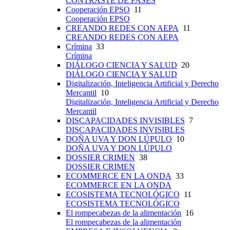
CONTRASTE DE FASES
Cooperación EPSO
11
Cooperación EPSO
CREANDO REDES CON AEPA
11
CREANDO REDES CON AEPA
Crímina
33
Crímina
DIÁLOGO CIENCIA Y SALUD
20
DIÁLOGO CIENCIA Y SALUD
Digitalización, Inteligencia Artificial y Derecho
Mercantil
10
Digitalización, Inteligencia Artificial y Derecho
Mercantil
DISCAPACIDADES INVISIBLES
7
DISCAPACIDADES INVISIBLES
DOÑA UVA Y DON LÚPULO
10
DOÑA UVA Y DON LÚPULO
DOSSIER CRIMEN
38
DOSSIER CRIMEN
ECOMMERCE EN LA ONDA
33
ECOMMERCE EN LA ONDA
ECOSISTEMA TECNOLÓGICO
11
ECOSISTEMA TECNOLÓGICO
El rompecabezas de la alimentación
16
El rompecabezas de la alimentación