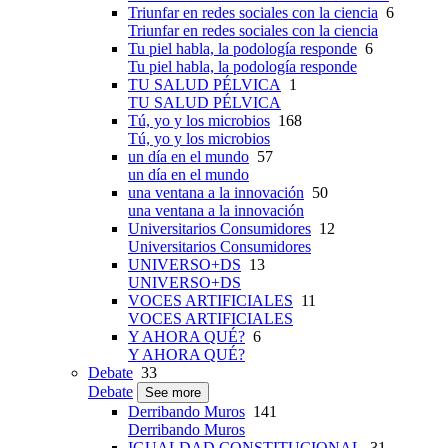
Triunfar en redes sociales con la ciencia
6
Triunfar en redes sociales con la ciencia
Tu piel habla, la podología responde
6
Tu piel habla, la podología responde
TU SALUD PÉLVICA
1
TU SALUD PÉLVICA
Tú, yo y los microbios
168
Tú, yo y los microbios
un día en el mundo
57
un día en el mundo
una ventana a la innovación
50
una ventana a la innovación
Universitarios Consumidores
12
Universitarios Consumidores
UNIVERSO+DS
13
UNIVERSO+DS
VOCES ARTIFICIALES
11
VOCES ARTIFICIALES
Y AHORA QUÉ?
6
Y AHORA QUÉ?
Debate
33
Debate
See more
Derribando Muros
141
Derribando Muros
IGUALDAD CONSTITUCIONAL
31