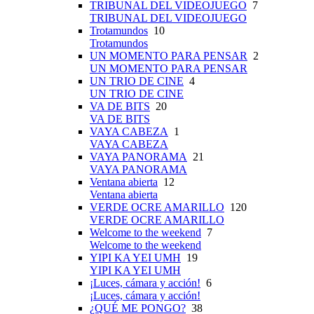
TRIBUNAL DEL VIDEOJUEGO
7
TRIBUNAL DEL VIDEOJUEGO
Trotamundos
10
Trotamundos
UN MOMENTO PARA PENSAR
2
UN MOMENTO PARA PENSAR
UN TRIO DE CINE
4
UN TRIO DE CINE
VA DE BITS
20
VA DE BITS
VAYA CABEZA
1
VAYA CABEZA
VAYA PANORAMA
21
VAYA PANORAMA
Ventana abierta
12
Ventana abierta
VERDE OCRE AMARILLO
120
VERDE OCRE AMARILLO
Welcome to the weekend
7
Welcome to the weekend
YIPI KA YEI UMH
19
YIPI KA YEI UMH
¡Luces, cámara y acción!
6
¡Luces, cámara y acción!
¿QUÉ ME PONGO?
38