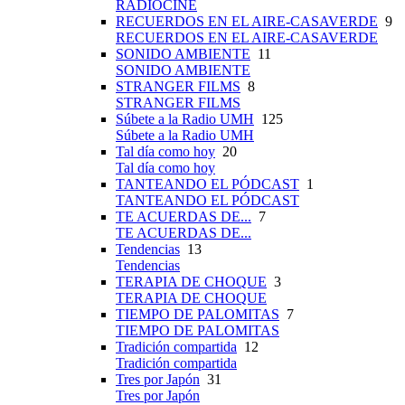
RADIOCINE
RECUERDOS EN EL AIRE-CASAVERDE
9
RECUERDOS EN EL AIRE-CASAVERDE
SONIDO AMBIENTE
11
SONIDO AMBIENTE
STRANGER FILMS
8
STRANGER FILMS
Súbete a la Radio UMH
125
Súbete a la Radio UMH
Tal día como hoy
20
Tal día como hoy
TANTEANDO EL PÓDCAST
1
TANTEANDO EL PÓDCAST
TE ACUERDAS DE...
7
TE ACUERDAS DE...
Tendencias
13
Tendencias
TERAPIA DE CHOQUE
3
TERAPIA DE CHOQUE
TIEMPO DE PALOMITAS
7
TIEMPO DE PALOMITAS
Tradición compartida
12
Tradición compartida
Tres por Japón
31
Tres por Japón