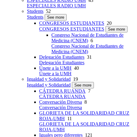
ESPECIALES RADIO UMH
43
ESPECIALES RADIO UMH
Students
52
Students
See more
CONGRESOS ESTUDIANTES
20
CONGRESOS ESTUDIANTES
See more
Congreso Nacional de Estudiantes de
Medicina (CNEM)
6
Congreso Nacional de Estudiantes de
Medicina (CNEM)
Delegación Estudiantes
31
Delegación Estudiantes
Únete a la UMH
40
Únete a la UMH
Igualdad y Solidaridad
19
Igualdad y Solidaridad
See more
CÁTEDRA RUANDA
7
CÁTEDRA RUANDA
Conversación Diversa
8
Conversación Diversa
GLORIETA DE LA SOLIDARIDAD CRUZ
ROJA-UMH
11
GLORIETA DE LA SOLIDARIDAD CRUZ
ROJA-UMH
Iguales pero diferentes
121