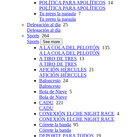
POLÍTICA PARA APOLÍTICOS
14
POLÍTICA PARA APOLÍTICOS
Tu prens la paraula
7
Tu prens la paraula
Delegación al día
25
Delegación al día
Sports
264
Sports
See more
A LA COLA DEL PELOTÓN
135
A LA COLA DEL PELOTÓN
A TIRO DE TRES
13
A TIRO DE TRES
AFICIÓN HÉRCULES
21
AFICIÓN HÉRCULES
Baloncesto
24
Baloncesto
Bola de Nieve
5
Bola de Nieve
CADU
221
CADU
CONEXIÓN ELCHE NIGHT RACE
4
CONEXIÓN ELCHE NIGHT RACE
Córrete la banda
95
Córrete la banda
DEPORTE PARA TODOS
19