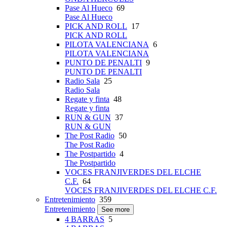
Pase Al Hueco
69
Pase Al Hueco
PICK AND ROLL
17
PICK AND ROLL
PILOTA VALENCIANA
6
PILOTA VALENCIANA
PUNTO DE PENALTI
9
PUNTO DE PENALTI
Radio Sala
25
Radio Sala
Regate y finta
48
Regate y finta
RUN & GUN
37
RUN & GUN
The Post Radio
50
The Post Radio
The Postpartido
4
The Postpartido
VOCES FRANJIVERDES DEL ELCHE
C.F.
64
VOCES FRANJIVERDES DEL ELCHE C.F.
Entretenimiento
359
Entretenimiento
See more
4 BARRAS
5