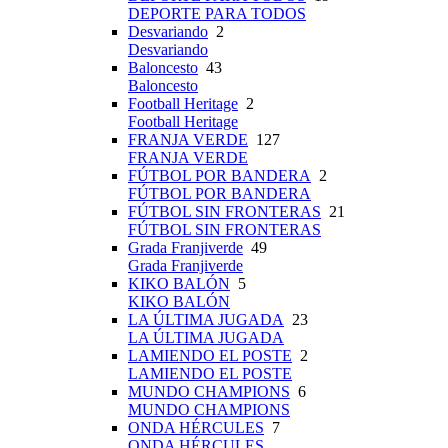
DEPORTE PARA TODOS
Desvariando
2
Desvariando
Baloncesto
43
Baloncesto
Football Heritage
2
Football Heritage
FRANJA VERDE
127
FRANJA VERDE
FÚTBOL POR BANDERA
2
FÚTBOL POR BANDERA
FÚTBOL SIN FRONTERAS
21
FÚTBOL SIN FRONTERAS
Grada Franjiverde
49
Grada Franjiverde
KIKO BALÓN
5
KIKO BALÓN
LA ÚLTIMA JUGADA
23
LA ÚLTIMA JUGADA
LAMIENDO EL POSTE
2
LAMIENDO EL POSTE
MUNDO CHAMPIONS
6
MUNDO CHAMPIONS
ONDA HÉRCULES
7
ONDA HÉRCULES