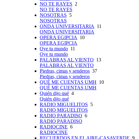
NO TE RAYES
2
NO TE RAYES
NOSOTRAS
5
NOSOTRAS
ONDA UNIVERSITARIA
11
ONDA UNIVERSITARIA
OPERA EGIPCIA
10
OPERA EGIPCIA
Oye tu mundo
11
Oye tu mundo
PALABRAS AL VIENTO
13
PALABRAS AL VIENTO
Piedras, cimas y senderos
37
Piedras, cimas y senderos
QUÉ ME CUENTAS UMH
10
QUÉ ME CUENTAS UMH
Quién dijo qué
4
Quién dijo qué
RADIO MIGUELITOS
5
RADIO MIGUELITOS
RADIO PARADISO
6
RADIO PARADISO
RADIOCINE
6
RADIOCINE
RECUERDOS EN EL AIRE-CASAVERDE
9