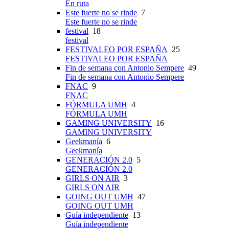
En ruta
Este fuerte no se rinde
7
Este fuerte no se rinde
festival
18
festival
FESTIVALEO POR ESPAÑA
25
FESTIVALEO POR ESPAÑA
Fin de semana con Antonio Sempere
49
Fin de semana con Antonio Sempere
FNAC
9
FNAC
FÓRMULA UMH
4
FÓRMULA UMH
GAMING UNIVERSITY
16
GAMING UNIVERSITY
Geekmanía
6
Geekmanía
GENERACIÓN 2.0
5
GENERACIÓN 2.0
GIRLS ON AIR
3
GIRLS ON AIR
GOING OUT UMH
47
GOING OUT UMH
Guía independiente
13
Guía independiente