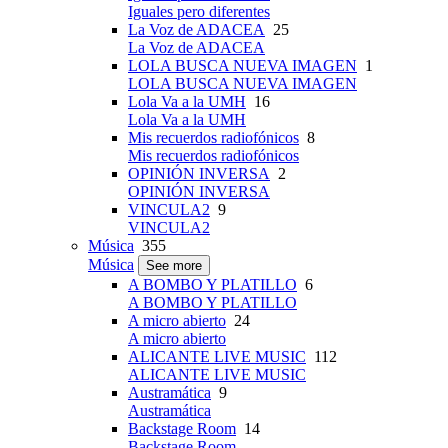
Iguales pero diferentes
La Voz de ADACEA
25
La Voz de ADACEA
LOLA BUSCA NUEVA IMAGEN
1
LOLA BUSCA NUEVA IMAGEN
Lola Va a la UMH
16
Lola Va a la UMH
Mis recuerdos radiofónicos
8
Mis recuerdos radiofónicos
OPINIÓN INVERSA
2
OPINIÓN INVERSA
VINCULA2
9
VINCULA2
Música
355
Música
See more
A BOMBO Y PLATILLO
6
A BOMBO Y PLATILLO
A micro abierto
24
A micro abierto
ALICANTE LIVE MUSIC
112
ALICANTE LIVE MUSIC
Austramática
9
Austramática
Backstage Room
14
Backstage Room