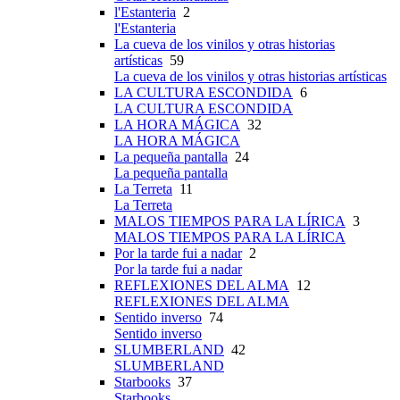
l'Estanteria
2
l'Estanteria
La cueva de los vinilos y otras historias
artísticas
59
La cueva de los vinilos y otras historias artísticas
LA CULTURA ESCONDIDA
6
LA CULTURA ESCONDIDA
LA HORA MÁGICA
32
LA HORA MÁGICA
La pequeña pantalla
24
La pequeña pantalla
La Terreta
11
La Terreta
MALOS TIEMPOS PARA LA LÍRICA
3
MALOS TIEMPOS PARA LA LÍRICA
Por la tarde fui a nadar
2
Por la tarde fui a nadar
REFLEXIONES DEL ALMA
12
REFLEXIONES DEL ALMA
Sentido inverso
74
Sentido inverso
SLUMBERLAND
42
SLUMBERLAND
Starbooks
37
Starbooks