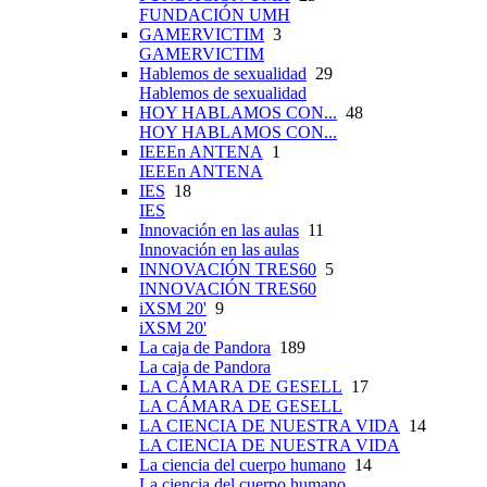
FUNDACIÓN UMH
GAMERVICTIM
3
GAMERVICTIM
Hablemos de sexualidad
29
Hablemos de sexualidad
HOY HABLAMOS CON...
48
HOY HABLAMOS CON...
IEEEn ANTENA
1
IEEEn ANTENA
IES
18
IES
Innovación en las aulas
11
Innovación en las aulas
INNOVACIÓN TRES60
5
INNOVACIÓN TRES60
iXSM 20'
9
iXSM 20'
La caja de Pandora
189
La caja de Pandora
LA CÁMARA DE GESELL
17
LA CÁMARA DE GESELL
LA CIENCIA DE NUESTRA VIDA
14
LA CIENCIA DE NUESTRA VIDA
La ciencia del cuerpo humano
14
La ciencia del cuerpo humano