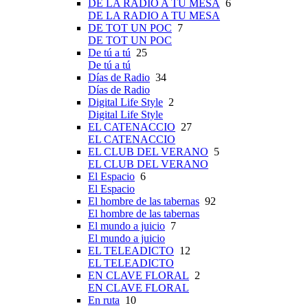
DE LA RADIO A TU MESA
6
DE LA RADIO A TU MESA
DE TOT UN POC
7
DE TOT UN POC
De tú a tú
25
De tú a tú
Días de Radio
34
Días de Radio
Digital Life Style
2
Digital Life Style
EL CATENACCIO
27
EL CATENACCIO
EL CLUB DEL VERANO
5
EL CLUB DEL VERANO
El Espacio
6
El Espacio
El hombre de las tabernas
92
El hombre de las tabernas
El mundo a juicio
7
El mundo a juicio
EL TELEADICTO
12
EL TELEADICTO
EN CLAVE FLORAL
2
EN CLAVE FLORAL
En ruta
10