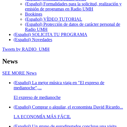
(Español) Formalidades para la solicitud, realización y
emisión de programas en Radio UMH
Bookings
(Español) VÍDEO TUTORIAL
(Español) Protección de datos de carácter personal de
Radio UMH
(Español) SOLICITA TU PROGRAMA
(Español) Novedades
Tweets by RADIO_UMH
News
SEE MORE
News
(Español) La mejor música viaja en "El expreso de
medianoche",...
El expreso de medianoche
(Español) Comprar o alquilar, el economista David Ricardo...
LA ECONOMÍA MÁS FÁCIL
(Español) Un grupo de eurodiputados concluye una visita...