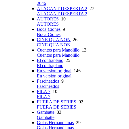
2046
ALACANT DESPERTA 2
27
ALACANT DESPERTA 2
AUTORES
10
AUTORES
Boca-Ciones
9
Boca-Ciones
CINE QUA NON
26
CINE QUA NON
Cuentos para Manolillo
13
Cuentos para Manolillo
El contraplano
25
El contraplano
En versión original
146
En versión original
Fascineados
9
Fascineados
FILA 7
10
FILA 7
FUERA DE SERIES
92
FUERA DE SERIES
Gambatte
33
Gambatte
Gotas Hernandianas
29
Gotas Hernandianas