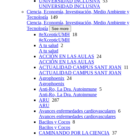
UNIVERSIDAD INCLUSIVA
53
UNIVERSIDAD INCLUSIVA
Ciencia, Economía, Investigación, Medio Ambiente y
Tecnología
149
Ciencia, Economía, Investigación, Medio Ambiente y
Tecnología
See more
#eXcepticUMH
18
#eXcepticUMH
A tu salud
2
A tu salud
ACCIÓN EN LAS AULAS
24
ACCIÓN EN LAS AULAS
ACTUALIDAD CAMPUS SANT JOAN
11
ACTUALIDAD CAMPUS SANT JOAN
Agrophoenix
24
Agrophoenix
Anti-Ro, La Dra. Autoinmune
5
Anti-Ro, La Dra. Autoinmune
ARU
287
ARU
Avances enfermedades cardiovasculares
6
Avances enfermedades cardiovasculares
Bacilos y Cocos
8
Bacilos y Cocos
CAMINANDO POR LA CIENCIA
37