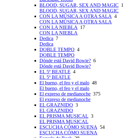
BLOOD, SUGAR, SEX AND MAGIC
1
BLOOD, SUGAR, SEX AND MAGIC
CON LA MÚSICA A OTRA SALA
4
CON LA MÚSICA A OTRA SALA
CON LA NIEBLA
17
CON LA NIEBLA
Dedica
7
Dedica
DOBLE TEMPO
4
DOBLE TEMPO
Dónde está David Bowie?
6
Dónde está David Bowie?
EL 5º BEATLE
4
EL 5º BEATLE
El bueno, el feo y el malo
48
El bueno, el feo y el malo
El expreso de medianoche
375
El expreso de medianoche
EL GRAZNIDO
3
EL GRAZNIDO
EL PRISMA MUSICAL
3
EL PRISMA MUSICAL
ESCUCHA CÓMO SUENA
54
ESCUCHA CÓMO SUENA