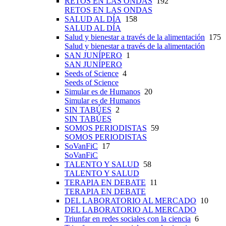
RETOS EN LAS ONDAS
192
RETOS EN LAS ONDAS
SALUD AL DÍA
158
SALUD AL DÍA
Salud y bienestar a través de la alimentación
175
Salud y bienestar a través de la alimentación
SAN JUNÍPERO
1
SAN JUNÍPERO
Seeds of Science
4
Seeds of Science
Simular es de Humanos
20
Simular es de Humanos
SIN TABÚES
2
SIN TABÚES
SOMOS PERIODISTAS
59
SOMOS PERIODISTAS
SoVanFiC
17
SoVanFiC
TALENTO Y SALUD
58
TALENTO Y SALUD
TERAPIA EN DEBATE
11
TERAPIA EN DEBATE
DEL LABORATORIO AL MERCADO
10
DEL LABORATORIO AL MERCADO
Triunfar en redes sociales con la ciencia
6