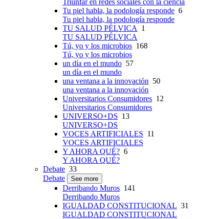
Triunfar en redes sociales con la ciencia
Tu piel habla, la podología responde
6
Tu piel habla, la podología responde
TU SALUD PÉLVICA
1
TU SALUD PÉLVICA
Tú, yo y los microbios
168
Tú, yo y los microbios
un día en el mundo
57
un día en el mundo
una ventana a la innovación
50
una ventana a la innovación
Universitarios Consumidores
12
Universitarios Consumidores
UNIVERSO+DS
13
UNIVERSO+DS
VOCES ARTIFICIALES
11
VOCES ARTIFICIALES
Y AHORA QUÉ?
6
Y AHORA QUÉ?
Debate
33
Debate
See more
Derribando Muros
141
Derribando Muros
IGUALDAD CONSTITUCIONAL
31
IGUALDAD CONSTITUCIONAL