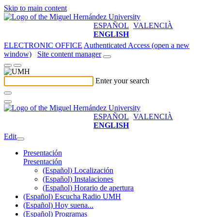
Skip to main content
ESPAÑOL
VALENCIÀ
ENGLISH
ELECTRONIC OFFICE
Authenticated Access (open a new
window)
Site content manager
Enter your search
ESPAÑOL
VALENCIÀ
ENGLISH
Edit
Presentación
Presentación
(Español) Localización
(Español) Instalaciones
(Español) Horario de apertura
(Español) Escucha Radio UMH
(Español) Hoy suena...
(Español) Programas