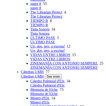
super 8
55
super 8
The Librarian Project
4
The Librarian Project
TIEMPO B
8
TIEMPO B
Tinta Sonora
34
Tinta Sonora
ÚLTIMO PASE
5
ÚLTIMO PASE
Un, dos, tres, a escena!
12
Un, dos, tres, a escena!
VIDAS ENTRE LIBROS
15
VIDAS ENTRE LIBROS
ZINEMANÍA CON ANTONIO SEMPERE
25
ZINEMANÍA CON ANTONIO SEMPERE
Cátedras UMH
77
Cátedras UMH
See more
Cátedra Palmeral d'Elx
34
Cátedra Palmeral d'Elx
Memoria de Elche
73
Memoria de Elche
Misteri d'Elx
14
Misteri d'Elx