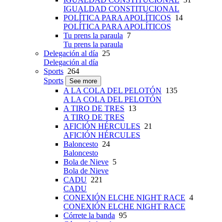
IGUALDAD CONSTITUCIONAL
POLÍTICA PARA APOLÍTICOS
14
POLÍTICA PARA APOLÍTICOS
Tu prens la paraula
7
Tu prens la paraula
Delegación al día
25
Delegación al día
Sports
264
Sports
See more
A LA COLA DEL PELOTÓN
135
A LA COLA DEL PELOTÓN
A TIRO DE TRES
13
A TIRO DE TRES
AFICIÓN HÉRCULES
21
AFICIÓN HÉRCULES
Baloncesto
24
Baloncesto
Bola de Nieve
5
Bola de Nieve
CADU
221
CADU
CONEXIÓN ELCHE NIGHT RACE
4
CONEXIÓN ELCHE NIGHT RACE
Córrete la banda
95