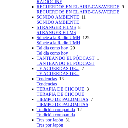
RADIOCINE
RECUERDOS EN EL AIRE-CASAVERDE
9
RECUERDOS EN EL AIRE-CASAVERDE
SONIDO AMBIENTE
11
SONIDO AMBIENTE
STRANGER FILMS
8
STRANGER FILMS
Súbete a la Radio UMH
125
Súbete a la Radio UMH
Tal día como hoy
20
Tal día como hoy
TANTEANDO EL PÓDCAST
1
TANTEANDO EL PÓDCAST
TE ACUERDAS DE...
7
TE ACUERDAS DE...
Tendencias
13
Tendencias
TERAPIA DE CHOQUE
3
TERAPIA DE CHOQUE
TIEMPO DE PALOMITAS
7
TIEMPO DE PALOMITAS
Tradición compartida
12
Tradición compartida
Tres por Japón
31
Tres por Japón