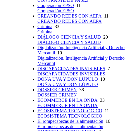
CONTRASTE DE FASES
Cooperación EPSO
11
Cooperación EPSO
CREANDO REDES CON AEPA
11
CREANDO REDES CON AEPA
Crímina
33
Crímina
DIÁLOGO CIENCIA Y SALUD
20
DIÁLOGO CIENCIA Y SALUD
Digitalización, Inteligencia Artificial y Derecho
Mercantil
10
Digitalización, Inteligencia Artificial y Derecho
Mercantil
DISCAPACIDADES INVISIBLES
7
DISCAPACIDADES INVISIBLES
DOÑA UVA Y DON LÚPULO
10
DOÑA UVA Y DON LÚPULO
DOSSIER CRIMEN
38
DOSSIER CRIMEN
ECOMMERCE EN LA ONDA
33
ECOMMERCE EN LA ONDA
ECOSISTEMA TECNOLÓGICO
11
ECOSISTEMA TECNOLÓGICO
El rompecabezas de la alimentación
16
El rompecabezas de la alimentación