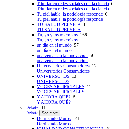
Triunfar en redes sociales con la ciencia
6
Triunfar en redes sociales con la ciencia
Tu piel habla, la podología responde
6
Tu piel habla, la podología responde
TU SALUD PÉLVICA
1
TU SALUD PÉLVICA
Tú, yo y los microbios
168
Tú, yo y los microbios
un día en el mundo
57
un día en el mundo
una ventana a la innovación
50
una ventana a la innovación
Universitarios Consumidores
12
Universitarios Consumidores
UNIVERSO+DS
13
UNIVERSO+DS
VOCES ARTIFICIALES
11
VOCES ARTIFICIALES
Y AHORA QUÉ?
6
Y AHORA QUÉ?
Debate
33
Debate
See more
Derribando Muros
141
Derribando Muros
IGUALDAD CONSTITUCIONAL
31