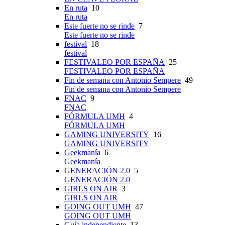
En ruta
10
En ruta
Este fuerte no se rinde
7
Este fuerte no se rinde
festival
18
festival
FESTIVALEO POR ESPAÑA
25
FESTIVALEO POR ESPAÑA
Fin de semana con Antonio Sempere
49
Fin de semana con Antonio Sempere
FNAC
9
FNAC
FÓRMULA UMH
4
FÓRMULA UMH
GAMING UNIVERSITY
16
GAMING UNIVERSITY
Geekmanía
6
Geekmanía
GENERACIÓN 2.0
5
GENERACIÓN 2.0
GIRLS ON AIR
3
GIRLS ON AIR
GOING OUT UMH
47
GOING OUT UMH
Guía independiente
13