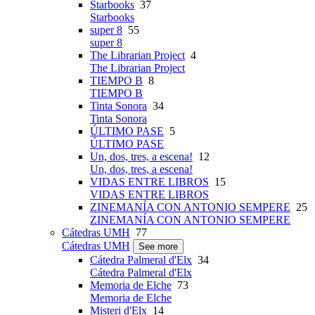
Starbooks
37
Starbooks
super 8
55
super 8
The Librarian Project
4
The Librarian Project
TIEMPO B
8
TIEMPO B
Tinta Sonora
34
Tinta Sonora
ÚLTIMO PASE
5
ÚLTIMO PASE
Un, dos, tres, a escena!
12
Un, dos, tres, a escena!
VIDAS ENTRE LIBROS
15
VIDAS ENTRE LIBROS
ZINEMANÍA CON ANTONIO SEMPERE
25
ZINEMANÍA CON ANTONIO SEMPERE
Cátedras UMH
77
Cátedras UMH
See more
Cátedra Palmeral d'Elx
34
Cátedra Palmeral d'Elx
Memoria de Elche
73
Memoria de Elche
Misteri d'Elx
14