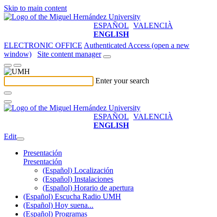
Skip to main content
ESPAÑOL
VALENCIÀ
ENGLISH
ELECTRONIC OFFICE
Authenticated Access (open a new
window)
Site content manager
Enter your search
ESPAÑOL
VALENCIÀ
ENGLISH
Edit
Presentación
Presentación
(Español) Localización
(Español) Instalaciones
(Español) Horario de apertura
(Español) Escucha Radio UMH
(Español) Hoy suena...
(Español) Programas