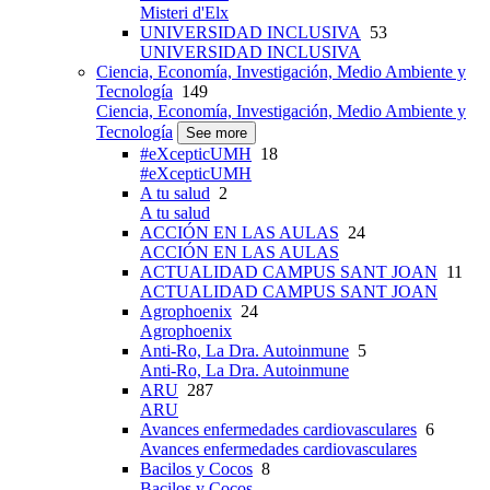
Misteri d'Elx
UNIVERSIDAD INCLUSIVA
53
UNIVERSIDAD INCLUSIVA
Ciencia, Economía, Investigación, Medio Ambiente y
Tecnología
149
Ciencia, Economía, Investigación, Medio Ambiente y
Tecnología
See more
#eXcepticUMH
18
#eXcepticUMH
A tu salud
2
A tu salud
ACCIÓN EN LAS AULAS
24
ACCIÓN EN LAS AULAS
ACTUALIDAD CAMPUS SANT JOAN
11
ACTUALIDAD CAMPUS SANT JOAN
Agrophoenix
24
Agrophoenix
Anti-Ro, La Dra. Autoinmune
5
Anti-Ro, La Dra. Autoinmune
ARU
287
ARU
Avances enfermedades cardiovasculares
6
Avances enfermedades cardiovasculares
Bacilos y Cocos
8
Bacilos y Cocos