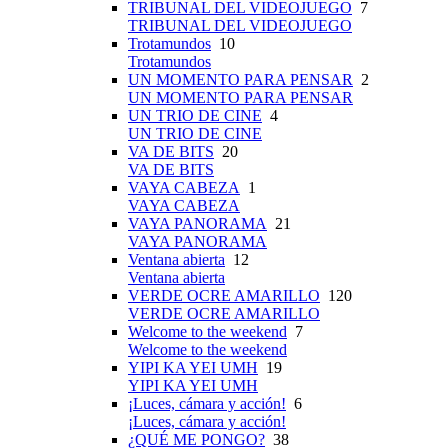
TRIBUNAL DEL VIDEOJUEGO
7
TRIBUNAL DEL VIDEOJUEGO
Trotamundos
10
Trotamundos
UN MOMENTO PARA PENSAR
2
UN MOMENTO PARA PENSAR
UN TRIO DE CINE
4
UN TRIO DE CINE
VA DE BITS
20
VA DE BITS
VAYA CABEZA
1
VAYA CABEZA
VAYA PANORAMA
21
VAYA PANORAMA
Ventana abierta
12
Ventana abierta
VERDE OCRE AMARILLO
120
VERDE OCRE AMARILLO
Welcome to the weekend
7
Welcome to the weekend
YIPI KA YEI UMH
19
YIPI KA YEI UMH
¡Luces, cámara y acción!
6
¡Luces, cámara y acción!
¿QUÉ ME PONGO?
38