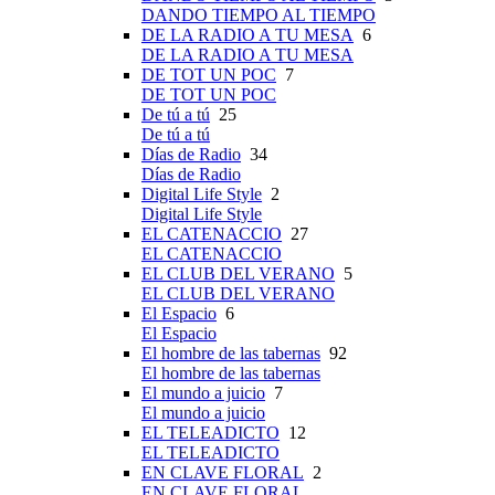
DANDO TIEMPO AL TIEMPO
DE LA RADIO A TU MESA
6
DE LA RADIO A TU MESA
DE TOT UN POC
7
DE TOT UN POC
De tú a tú
25
De tú a tú
Días de Radio
34
Días de Radio
Digital Life Style
2
Digital Life Style
EL CATENACCIO
27
EL CATENACCIO
EL CLUB DEL VERANO
5
EL CLUB DEL VERANO
El Espacio
6
El Espacio
El hombre de las tabernas
92
El hombre de las tabernas
El mundo a juicio
7
El mundo a juicio
EL TELEADICTO
12
EL TELEADICTO
EN CLAVE FLORAL
2
EN CLAVE FLORAL