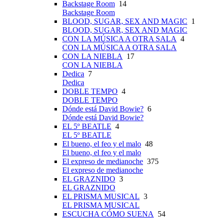
Backstage Room
14
Backstage Room
BLOOD, SUGAR, SEX AND MAGIC
1
BLOOD, SUGAR, SEX AND MAGIC
CON LA MÚSICA A OTRA SALA
4
CON LA MÚSICA A OTRA SALA
CON LA NIEBLA
17
CON LA NIEBLA
Dedica
7
Dedica
DOBLE TEMPO
4
DOBLE TEMPO
Dónde está David Bowie?
6
Dónde está David Bowie?
EL 5º BEATLE
4
EL 5º BEATLE
El bueno, el feo y el malo
48
El bueno, el feo y el malo
El expreso de medianoche
375
El expreso de medianoche
EL GRAZNIDO
3
EL GRAZNIDO
EL PRISMA MUSICAL
3
EL PRISMA MUSICAL
ESCUCHA CÓMO SUENA
54