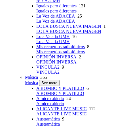
ROJA-UMH
Iguales pero diferentes
121
Iguales pero diferentes
La Voz de ADACEA
25
La Voz de ADACEA
LOLA BUSCA NUEVA IMAGEN
1
LOLA BUSCA NUEVA IMAGEN
Lola Va a la UMH
16
Lola Va a la UMH
Mis recuerdos radiofónicos
8
Mis recuerdos radiofónicos
OPINIÓN INVERSA
2
OPINIÓN INVERSA
VINCULA2
9
VINCULA2
Música
355
Música
See more
A BOMBO Y PLATILLO
6
A BOMBO Y PLATILLO
A micro abierto
24
A micro abierto
ALICANTE LIVE MUSIC
112
ALICANTE LIVE MUSIC
Austramática
9
Austramática