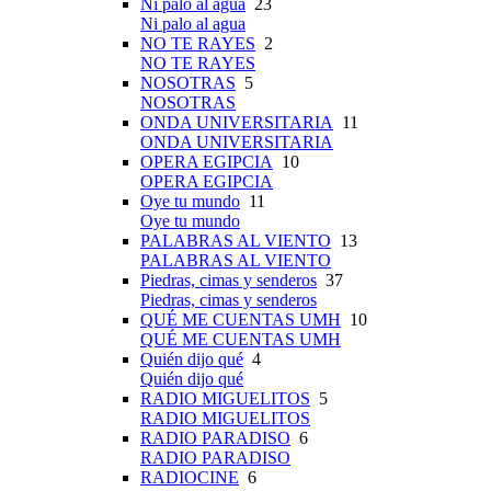
Ni palo al agua
23
Ni palo al agua
NO TE RAYES
2
NO TE RAYES
NOSOTRAS
5
NOSOTRAS
ONDA UNIVERSITARIA
11
ONDA UNIVERSITARIA
OPERA EGIPCIA
10
OPERA EGIPCIA
Oye tu mundo
11
Oye tu mundo
PALABRAS AL VIENTO
13
PALABRAS AL VIENTO
Piedras, cimas y senderos
37
Piedras, cimas y senderos
QUÉ ME CUENTAS UMH
10
QUÉ ME CUENTAS UMH
Quién dijo qué
4
Quién dijo qué
RADIO MIGUELITOS
5
RADIO MIGUELITOS
RADIO PARADISO
6
RADIO PARADISO
RADIOCINE
6