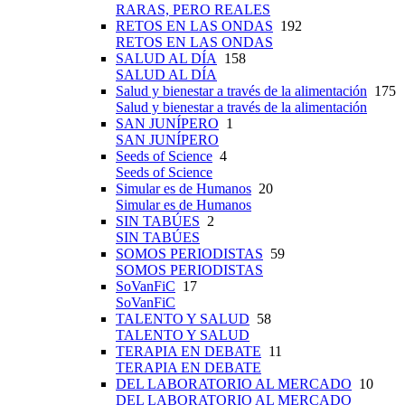
RARAS, PERO REALES
RETOS EN LAS ONDAS
192
RETOS EN LAS ONDAS
SALUD AL DÍA
158
SALUD AL DÍA
Salud y bienestar a través de la alimentación
175
Salud y bienestar a través de la alimentación
SAN JUNÍPERO
1
SAN JUNÍPERO
Seeds of Science
4
Seeds of Science
Simular es de Humanos
20
Simular es de Humanos
SIN TABÚES
2
SIN TABÚES
SOMOS PERIODISTAS
59
SOMOS PERIODISTAS
SoVanFiC
17
SoVanFiC
TALENTO Y SALUD
58
TALENTO Y SALUD
TERAPIA EN DEBATE
11
TERAPIA EN DEBATE
DEL LABORATORIO AL MERCADO
10
DEL LABORATORIO AL MERCADO