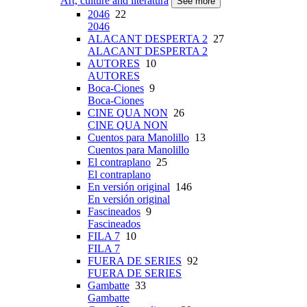
Art, culture and literatura
See more
2046
22
2046
ALACANT DESPERTA 2
27
ALACANT DESPERTA 2
AUTORES
10
AUTORES
Boca-Ciones
9
Boca-Ciones
CINE QUA NON
26
CINE QUA NON
Cuentos para Manolillo
13
Cuentos para Manolillo
El contraplano
25
El contraplano
En versión original
146
En versión original
Fascineados
9
Fascineados
FILA 7
10
FILA 7
FUERA DE SERIES
92
FUERA DE SERIES
Gambatte
33
Gambatte