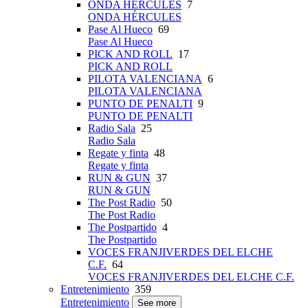
ONDA HÉRCULES
7
ONDA HÉRCULES
Pase Al Hueco
69
Pase Al Hueco
PICK AND ROLL
17
PICK AND ROLL
PILOTA VALENCIANA
6
PILOTA VALENCIANA
PUNTO DE PENALTI
9
PUNTO DE PENALTI
Radio Sala
25
Radio Sala
Regate y finta
48
Regate y finta
RUN & GUN
37
RUN & GUN
The Post Radio
50
The Post Radio
The Postpartido
4
The Postpartido
VOCES FRANJIVERDES DEL ELCHE
C.F.
64
VOCES FRANJIVERDES DEL ELCHE C.F.
Entretenimiento
359
Entretenimiento
See more