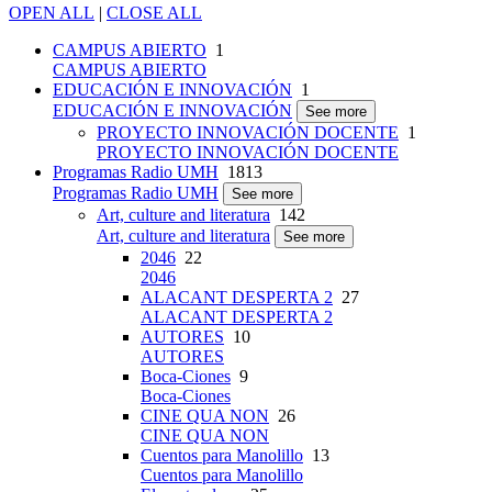
OPEN ALL
|
CLOSE ALL
CAMPUS ABIERTO
1
CAMPUS ABIERTO
EDUCACIÓN E INNOVACIÓN
1
EDUCACIÓN E INNOVACIÓN
See more
PROYECTO INNOVACIÓN DOCENTE
1
PROYECTO INNOVACIÓN DOCENTE
Programas Radio UMH
1813
Programas Radio UMH
See more
Art, culture and literatura
142
Art, culture and literatura
See more
2046
22
2046
ALACANT DESPERTA 2
27
ALACANT DESPERTA 2
AUTORES
10
AUTORES
Boca-Ciones
9
Boca-Ciones
CINE QUA NON
26
CINE QUA NON
Cuentos para Manolillo
13
Cuentos para Manolillo