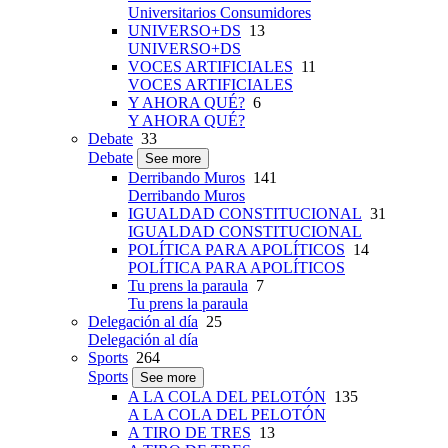
Universitarios Consumidores
UNIVERSO+DS
13
UNIVERSO+DS
VOCES ARTIFICIALES
11
VOCES ARTIFICIALES
Y AHORA QUÉ?
6
Y AHORA QUÉ?
Debate
33
Debate
See more
Derribando Muros
141
Derribando Muros
IGUALDAD CONSTITUCIONAL
31
IGUALDAD CONSTITUCIONAL
POLÍTICA PARA APOLÍTICOS
14
POLÍTICA PARA APOLÍTICOS
Tu prens la paraula
7
Tu prens la paraula
Delegación al día
25
Delegación al día
Sports
264
Sports
See more
A LA COLA DEL PELOTÓN
135
A LA COLA DEL PELOTÓN
A TIRO DE TRES
13