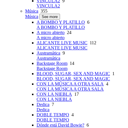
VINCULA2
9
VINCULA2
Música
355
Música
See more
A BOMBO Y PLATILLO
6
A BOMBO Y PLATILLO
A micro abierto
24
A micro abierto
ALICANTE LIVE MUSIC
112
ALICANTE LIVE MUSIC
Austramática
9
Austramática
Backstage Room
14
Backstage Room
BLOOD, SUGAR, SEX AND MAGIC
1
BLOOD, SUGAR, SEX AND MAGIC
CON LA MÚSICA A OTRA SALA
4
CON LA MÚSICA A OTRA SALA
CON LA NIEBLA
17
CON LA NIEBLA
Dedica
7
Dedica
DOBLE TEMPO
4
DOBLE TEMPO
Dónde está David Bowie?
6