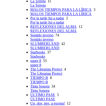
La Terreta
11
La Terreta
MALOS TIEMPOS PARA LA LÍRICA
3
MALOS TIEMPOS PARA LA LÍRICA
Por la tarde fui a nadar
2
Por la tarde fui a nadar
REFLEXIONES DEL ALMA
12
REFLEXIONES DEL ALMA
Sentido inverso
74
Sentido inverso
SLUMBERLAND
42
SLUMBERLAND
Starbooks
37
Starbooks
super 8
55
super 8
The Librarian Project
4
The Librarian Project
TIEMPO B
8
TIEMPO B
Tinta Sonora
34
Tinta Sonora
ÚLTIMO PASE
5
ÚLTIMO PASE
Un, dos, tres, a escena!
12