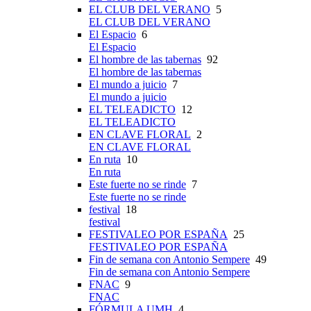
EL CLUB DEL VERANO
5
EL CLUB DEL VERANO
El Espacio
6
El Espacio
El hombre de las tabernas
92
El hombre de las tabernas
El mundo a juicio
7
El mundo a juicio
EL TELEADICTO
12
EL TELEADICTO
EN CLAVE FLORAL
2
EN CLAVE FLORAL
En ruta
10
En ruta
Este fuerte no se rinde
7
Este fuerte no se rinde
festival
18
festival
FESTIVALEO POR ESPAÑA
25
FESTIVALEO POR ESPAÑA
Fin de semana con Antonio Sempere
49
Fin de semana con Antonio Sempere
FNAC
9
FNAC
FÓRMULA UMH
4