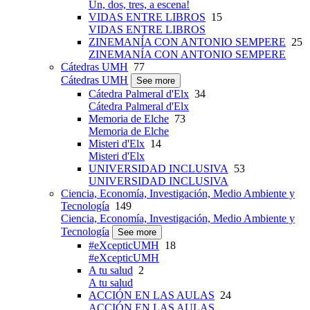
Un, dos, tres, a escena!
VIDAS ENTRE LIBROS
15
VIDAS ENTRE LIBROS
ZINEMANÍA CON ANTONIO SEMPERE
25
ZINEMANÍA CON ANTONIO SEMPERE
Cátedras UMH
77
Cátedras UMH
See more
Cátedra Palmeral d'Elx
34
Cátedra Palmeral d'Elx
Memoria de Elche
73
Memoria de Elche
Misteri d'Elx
14
Misteri d'Elx
UNIVERSIDAD INCLUSIVA
53
UNIVERSIDAD INCLUSIVA
Ciencia, Economía, Investigación, Medio Ambiente y
Tecnología
149
Ciencia, Economía, Investigación, Medio Ambiente y
Tecnología
See more
#eXcepticUMH
18
#eXcepticUMH
A tu salud
2
A tu salud
ACCIÓN EN LAS AULAS
24
ACCIÓN EN LAS AULAS