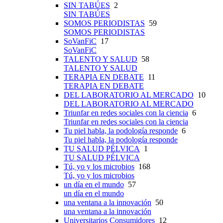
SIN TABÚES
2
SIN TABÚES
SOMOS PERIODISTAS
59
SOMOS PERIODISTAS
SoVanFiC
17
SoVanFiC
TALENTO Y SALUD
58
TALENTO Y SALUD
TERAPIA EN DEBATE
11
TERAPIA EN DEBATE
DEL LABORATORIO AL MERCADO
10
DEL LABORATORIO AL MERCADO
Triunfar en redes sociales con la ciencia
6
Triunfar en redes sociales con la ciencia
Tu piel habla, la podología responde
6
Tu piel habla, la podología responde
TU SALUD PÉLVICA
1
TU SALUD PÉLVICA
Tú, yo y los microbios
168
Tú, yo y los microbios
un día en el mundo
57
un día en el mundo
una ventana a la innovación
50
una ventana a la innovación
Universitarios Consumidores
12