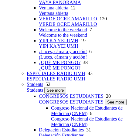
VAYA PANORAMA
Ventana abierta
12
Ventana abierta
VERDE OCRE AMARILLO
120
VERDE OCRE AMARILLO
Welcome to the weekend
7
Welcome to the weekend
YIPI KA YEI UMH
19
YIPI KA YEI UMH
¡Luces, cámara y acción!
6
¡Luces, cámara y acción!
¿QUÉ ME PONGO?
38
¿QUÉ ME PONGO?
ESPECIALES RADIO UMH
43
ESPECIALES RADIO UMH
Students
52
Students
See more
CONGRESOS ESTUDIANTES
20
CONGRESOS ESTUDIANTES
See more
Congreso Nacional de Estudiantes de
Medicina (CNEM)
6
Congreso Nacional de Estudiantes de
Medicina (CNEM)
Delegación Estudiantes
31
Delegación Estudiantes