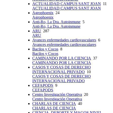
ACTUALIDAD CAMPUS SANT JOAN
11
ACTUALIDAD CAMPUS SANT JOAN
Agrophoenix
24
Agrophoenix
Anti-Ro, La Dra. Autoinmune
5
Anti-Ro, La Dra. Autoinmune
ARU
287
ARU
Avances enfermedades cardiovasculares
6
Avances enfermedades cardiovasculares
Bacilos y Cocos
8
Bacilos y Cocos
CAMINANDO POR LA CIENCIA
37
CAMINANDO POR LA CIENCIA
CASOS Y COSAS DE DERECHO
INTERNACIONAL PRIVADO
10
CASOS Y COSAS DE DERECHO
INTERNACIONAL PRIVADO
CEFAPODS
9
CEFAPODS
Centro Investigación Operativa
20
Centro Investigación Operativa
CHARLAS DE CIENCIA
40
CHARLAS DE CIENCIA
CIENCIA, DEPORTE Y MAGOS NIVEL