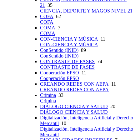
21
35
CIENCIA, DEPORTE Y MAGOS NIVEL 21
COFA
62
COFA
COMA
7
COMA
CON-CIENCIA Y MÚSICA
11
CON-CIENCIA Y MÚSICA
ConSentido (INID)
89
ConSentido (INID)
CONTRASTE DE FASES
74
CONTRASTE DE FASES
Cooperación EPSO
11
Cooperación EPSO
CREANDO REDES CON AEPA
11
CREANDO REDES CON AEPA
Crímina
33
Crímina
DIÁLOGO CIENCIA Y SALUD
20
DIÁLOGO CIENCIA Y SALUD
Digitalización, Inteligencia Artificial y Derecho
Mercantil
10
Digitalización, Inteligencia Artificial y Derecho
Mercantil