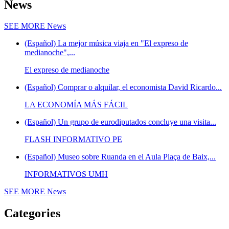
News
SEE MORE
News
(Español) La mejor música viaja en "El expreso de
medianoche",...
El expreso de medianoche
(Español) Comprar o alquilar, el economista David Ricardo...
LA ECONOMÍA MÁS FÁCIL
(Español) Un grupo de eurodiputados concluye una visita...
FLASH INFORMATIVO PE
(Español) Museo sobre Ruanda en el Aula Plaça de Baix,...
INFORMATIVOS UMH
SEE MORE
News
Categories