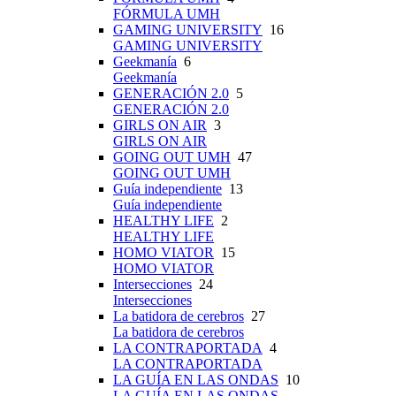
FÓRMULA UMH
GAMING UNIVERSITY
16
GAMING UNIVERSITY
Geekmanía
6
Geekmanía
GENERACIÓN 2.0
5
GENERACIÓN 2.0
GIRLS ON AIR
3
GIRLS ON AIR
GOING OUT UMH
47
GOING OUT UMH
Guía independiente
13
Guía independiente
HEALTHY LIFE
2
HEALTHY LIFE
HOMO VIATOR
15
HOMO VIATOR
Intersecciones
24
Intersecciones
La batidora de cerebros
27
La batidora de cerebros
LA CONTRAPORTADA
4
LA CONTRAPORTADA
LA GUÍA EN LAS ONDAS
10
LA GUÍA EN LAS ONDAS