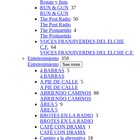
Regate y finta
RUN & GUN
37
RUN & GUN
The Post Radio
50
The Post Radio
The Postpartido
4
The Postpartido
VOCES FRANJIVERDES DEL ELCHE
C.F.
64
VOCES FRANJIVERDES DEL ELCHE C.F.
Entretenimiento
359
Entretenimiento
See more
4 BARRAS
5
4 BARRAS
A PIE DE CALLE
5
A PIE DE CALLE
ABRIENDO CAMINOS
88
ABRIENDO CAMINOS
ÁREA 5
9
ÁREA 5
BROTES EN LA RADIO
3
BROTES EN LA RADIO
CAFÉ CON DRAMA
1
CAFÉ CON DRAMA
Camino a la alternativa
18