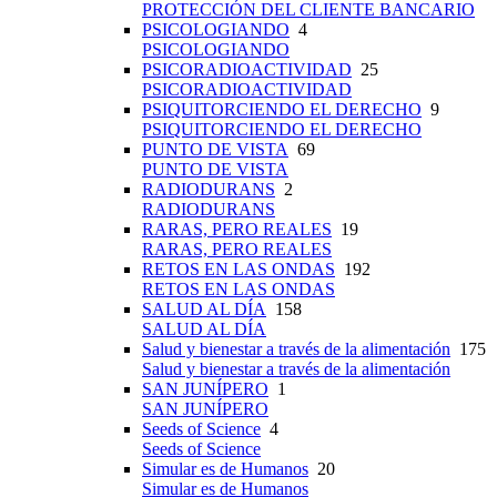
PROTECCIÓN DEL CLIENTE BANCARIO
PSICOLOGIANDO
4
PSICOLOGIANDO
PSICORADIOACTIVIDAD
25
PSICORADIOACTIVIDAD
PSIQUITORCIENDO EL DERECHO
9
PSIQUITORCIENDO EL DERECHO
PUNTO DE VISTA
69
PUNTO DE VISTA
RADIODURANS
2
RADIODURANS
RARAS, PERO REALES
19
RARAS, PERO REALES
RETOS EN LAS ONDAS
192
RETOS EN LAS ONDAS
SALUD AL DÍA
158
SALUD AL DÍA
Salud y bienestar a través de la alimentación
175
Salud y bienestar a través de la alimentación
SAN JUNÍPERO
1
SAN JUNÍPERO
Seeds of Science
4
Seeds of Science
Simular es de Humanos
20
Simular es de Humanos