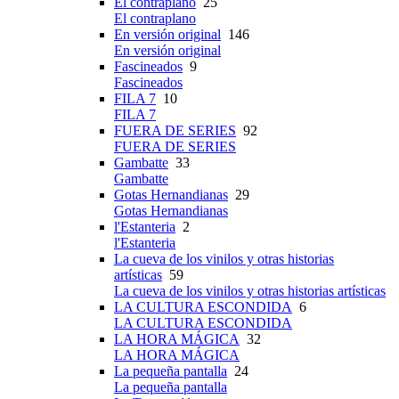
El contraplano
25
El contraplano
En versión original
146
En versión original
Fascineados
9
Fascineados
FILA 7
10
FILA 7
FUERA DE SERIES
92
FUERA DE SERIES
Gambatte
33
Gambatte
Gotas Hernandianas
29
Gotas Hernandianas
l'Estanteria
2
l'Estanteria
La cueva de los vinilos y otras historias
artísticas
59
La cueva de los vinilos y otras historias artísticas
LA CULTURA ESCONDIDA
6
LA CULTURA ESCONDIDA
LA HORA MÁGICA
32
LA HORA MÁGICA
La pequeña pantalla
24
La pequeña pantalla