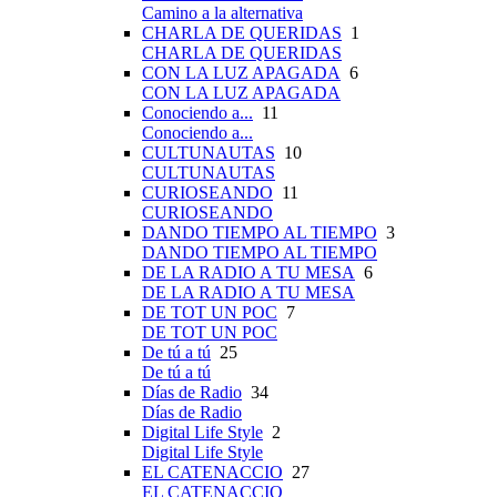
Camino a la alternativa
CHARLA DE QUERIDAS
1
CHARLA DE QUERIDAS
CON LA LUZ APAGADA
6
CON LA LUZ APAGADA
Conociendo a...
11
Conociendo a...
CULTUNAUTAS
10
CULTUNAUTAS
CURIOSEANDO
11
CURIOSEANDO
DANDO TIEMPO AL TIEMPO
3
DANDO TIEMPO AL TIEMPO
DE LA RADIO A TU MESA
6
DE LA RADIO A TU MESA
DE TOT UN POC
7
DE TOT UN POC
De tú a tú
25
De tú a tú
Días de Radio
34
Días de Radio
Digital Life Style
2
Digital Life Style
EL CATENACCIO
27
EL CATENACCIO