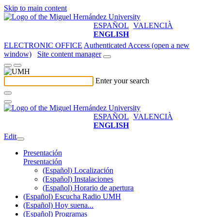
Skip to main content
ESPAÑOL
VALENCIÀ
ENGLISH
ELECTRONIC OFFICE
Authenticated Access (open a new
window)
Site content manager
Enter your search
ESPAÑOL
VALENCIÀ
ENGLISH
Edit
Presentación
Presentación
(Español) Localización
(Español) Instalaciones
(Español) Horario de apertura
(Español) Escucha Radio UMH
(Español) Hoy suena...
(Español) Programas