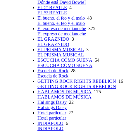
Dónde está David Bowie?
EL 5º BEATLE
4
EL 5º BEATLE
El bueno, el feo y el malo
48
El bueno, el feo y el malo
El expreso de medianoche
375
El expreso de medianoche
EL GRAZNIDO
3
EL GRAZNIDO
EL PRISMA MUSICAL
3
EL PRISMA MUSICAL
ESCUCHA CÓMO SUENA
54
ESCUCHA CÓMO SUENA
Escuela de Rock
28
Escuela de Rock
GETTING ROCK RIGHTS REBELION
16
GETTING ROCK RIGHTS REBELION
HABLAMOS DE MÚSICA
175
HABLAMOS DE MÚSICA
Hal sings Daisy
22
Hal sings Daisy
Hotel particular
27
Hotel particular
INDIAPOLO
6
INDIAPOLO