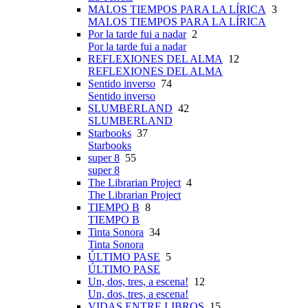
MALOS TIEMPOS PARA LA LÍRICA
3
MALOS TIEMPOS PARA LA LÍRICA
Por la tarde fui a nadar
2
Por la tarde fui a nadar
REFLEXIONES DEL ALMA
12
REFLEXIONES DEL ALMA
Sentido inverso
74
Sentido inverso
SLUMBERLAND
42
SLUMBERLAND
Starbooks
37
Starbooks
super 8
55
super 8
The Librarian Project
4
The Librarian Project
TIEMPO B
8
TIEMPO B
Tinta Sonora
34
Tinta Sonora
ÚLTIMO PASE
5
ÚLTIMO PASE
Un, dos, tres, a escena!
12
Un, dos, tres, a escena!
VIDAS ENTRE LIBROS
15