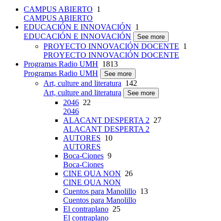
CAMPUS ABIERTO
1
CAMPUS ABIERTO
EDUCACIÓN E INNOVACIÓN
1
EDUCACIÓN E INNOVACIÓN
See more
PROYECTO INNOVACIÓN DOCENTE
1
PROYECTO INNOVACIÓN DOCENTE
Programas Radio UMH
1813
Programas Radio UMH
See more
Art, culture and literatura
142
Art, culture and literatura
See more
2046
22
2046
ALACANT DESPERTA 2
27
ALACANT DESPERTA 2
AUTORES
10
AUTORES
Boca-Ciones
9
Boca-Ciones
CINE QUA NON
26
CINE QUA NON
Cuentos para Manolillo
13
Cuentos para Manolillo
El contraplano
25
El contraplano