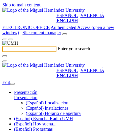
Skip to main content
ESPAÑOL
VALENCIÀ
ENGLISH
ELECTRONIC OFFICE
Authenticated Access (open a new
window)
Site content manager
Enter your search
ESPAÑOL
VALENCIÀ
ENGLISH
Edit
Presentación
Presentación
(Español) Localización
(Español) Instalaciones
(Español) Horario de apertura
(Español) Escucha Radio UMH
(Español) Hoy suena...
(Español) Programas