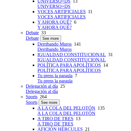
UNIVERSO+DS
13
UNIVERSO+DS
VOCES ARTIFICIALES
11
VOCES ARTIFICIALES
Y AHORA QUÉ?
6
Y AHORA QUÉ?
Debate
33
Debate
See more
Derribando Muros
141
Derribando Muros
IGUALDAD CONSTITUCIONAL
31
IGUALDAD CONSTITUCIONAL
POLÍTICA PARA APOLÍTICOS
14
POLÍTICA PARA APOLÍTICOS
Tu prens la paraula
7
Tu prens la paraula
Delegación al día
25
Delegación al día
Sports
264
Sports
See more
A LA COLA DEL PELOTÓN
135
A LA COLA DEL PELOTÓN
A TIRO DE TRES
13
A TIRO DE TRES
AFICIÓN HÉRCULES
21