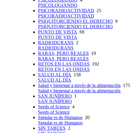
PSICOLOGIANDO
PSICORADIOACTIVIDAD
25
PSICORADIOACTIVIDAD
PSIQUITORCIENDO EL DERECHO
9
PSIQUITORCIENDO EL DERECHO
PUNTO DE VISTA
69
PUNTO DE VISTA
RADIODURANS
2
RADIODURANS
RARAS, PERO REALES
19
RARAS, PERO REALES
RETOS EN LAS ONDAS
192
RETOS EN LAS ONDAS
SALUD AL DÍA
158
SALUD AL DÍA
Salud y bienestar a través de la alimentación
175
Salud y bienestar a través de la alimentación
SAN JUNÍPERO
1
SAN JUNÍPERO
Seeds of Science
4
Seeds of Science
Simular es de Humanos
20
Simular es de Humanos
SIN TABÚES
2