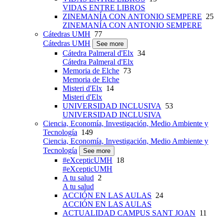
VIDAS ENTRE LIBROS
ZINEMANÍA CON ANTONIO SEMPERE
25
ZINEMANÍA CON ANTONIO SEMPERE
Cátedras UMH
77
Cátedras UMH
See more
Cátedra Palmeral d'Elx
34
Cátedra Palmeral d'Elx
Memoria de Elche
73
Memoria de Elche
Misteri d'Elx
14
Misteri d'Elx
UNIVERSIDAD INCLUSIVA
53
UNIVERSIDAD INCLUSIVA
Ciencia, Economía, Investigación, Medio Ambiente y
Tecnología
149
Ciencia, Economía, Investigación, Medio Ambiente y
Tecnología
See more
#eXcepticUMH
18
#eXcepticUMH
A tu salud
2
A tu salud
ACCIÓN EN LAS AULAS
24
ACCIÓN EN LAS AULAS
ACTUALIDAD CAMPUS SANT JOAN
11