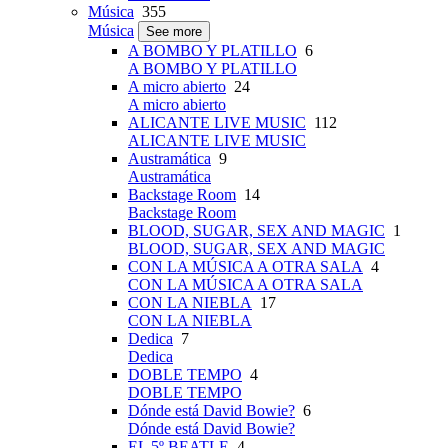
Música
355
Música
See more
A BOMBO Y PLATILLO
6
A BOMBO Y PLATILLO
A micro abierto
24
A micro abierto
ALICANTE LIVE MUSIC
112
ALICANTE LIVE MUSIC
Austramática
9
Austramática
Backstage Room
14
Backstage Room
BLOOD, SUGAR, SEX AND MAGIC
1
BLOOD, SUGAR, SEX AND MAGIC
CON LA MÚSICA A OTRA SALA
4
CON LA MÚSICA A OTRA SALA
CON LA NIEBLA
17
CON LA NIEBLA
Dedica
7
Dedica
DOBLE TEMPO
4
DOBLE TEMPO
Dónde está David Bowie?
6
Dónde está David Bowie?
EL 5º BEATLE
4