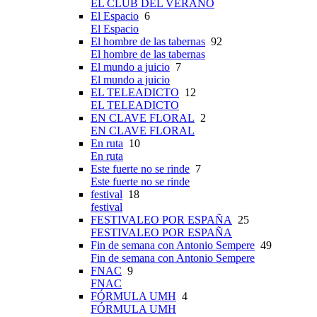
EL CLUB DEL VERANO
El Espacio
6
El Espacio
El hombre de las tabernas
92
El hombre de las tabernas
El mundo a juicio
7
El mundo a juicio
EL TELEADICTO
12
EL TELEADICTO
EN CLAVE FLORAL
2
EN CLAVE FLORAL
En ruta
10
En ruta
Este fuerte no se rinde
7
Este fuerte no se rinde
festival
18
festival
FESTIVALEO POR ESPAÑA
25
FESTIVALEO POR ESPAÑA
Fin de semana con Antonio Sempere
49
Fin de semana con Antonio Sempere
FNAC
9
FNAC
FÓRMULA UMH
4
FÓRMULA UMH