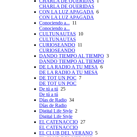
CHARLA DE QUERIDAS
1
CHARLA DE QUERIDAS
CON LA LUZ APAGADA
6
CON LA LUZ APAGADA
Conociendo a...
11
Conociendo a...
CULTUNAUTAS
10
CULTUNAUTAS
CURIOSEANDO
11
CURIOSEANDO
DANDO TIEMPO AL TIEMPO
3
DANDO TIEMPO AL TIEMPO
DE LA RADIO A TU MESA
6
DE LA RADIO A TU MESA
DE TOT UN POC
7
DE TOT UN POC
De tú a tú
25
De tú a tú
Días de Radio
34
Días de Radio
Digital Life Style
2
Digital Life Style
EL CATENACCIO
27
EL CATENACCIO
EL CLUB DEL VERANO
5