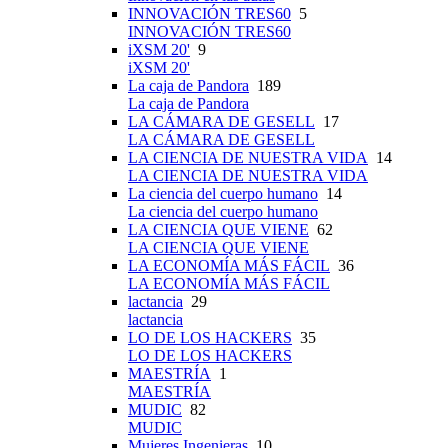
INNOVACIÓN TRES60
5
INNOVACIÓN TRES60
iXSM 20'
9
iXSM 20'
La caja de Pandora
189
La caja de Pandora
LA CÁMARA DE GESELL
17
LA CÁMARA DE GESELL
LA CIENCIA DE NUESTRA VIDA
14
LA CIENCIA DE NUESTRA VIDA
La ciencia del cuerpo humano
14
La ciencia del cuerpo humano
LA CIENCIA QUE VIENE
62
LA CIENCIA QUE VIENE
LA ECONOMÍA MÁS FÁCIL
36
LA ECONOMÍA MÁS FÁCIL
lactancia
29
lactancia
LO DE LOS HACKERS
35
LO DE LOS HACKERS
MAESTRÍA
1
MAESTRÍA
MUDIC
82
MUDIC
Mujeres Ingenieras
10