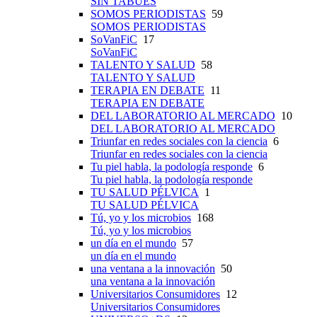
SIN TABÚES
SOMOS PERIODISTAS
59
SOMOS PERIODISTAS
SoVanFiC
17
SoVanFiC
TALENTO Y SALUD
58
TALENTO Y SALUD
TERAPIA EN DEBATE
11
TERAPIA EN DEBATE
DEL LABORATORIO AL MERCADO
10
DEL LABORATORIO AL MERCADO
Triunfar en redes sociales con la ciencia
6
Triunfar en redes sociales con la ciencia
Tu piel habla, la podología responde
6
Tu piel habla, la podología responde
TU SALUD PÉLVICA
1
TU SALUD PÉLVICA
Tú, yo y los microbios
168
Tú, yo y los microbios
un día en el mundo
57
un día en el mundo
una ventana a la innovación
50
una ventana a la innovación
Universitarios Consumidores
12
Universitarios Consumidores