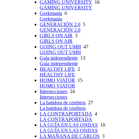
GAMING UNIVERSITY
16
GAMING UNIVERSITY
Geekmanía
6
Geekmanía
GENERACIÓN 2.0
5
GENERACIÓN 2.0
GIRLS ON AIR
3
GIRLS ON AIR
GOING OUT UMH
47
GOING OUT UMH
Guía independiente
13
Guía independiente
HEALTHY LIFE
2
HEALTHY LIFE
HOMO VIATOR
15
HOMO VIATOR
Intersecciones
24
Intersecciones
La batidora de cerebros
27
La batidora de cerebros
LA CONTRAPORTADA
4
LA CONTRAPORTADA
LA GUÍA EN LAS ONDAS
10
LA GUÍA EN LAS ONDAS
LA MAÑANA DE CARLOS
3