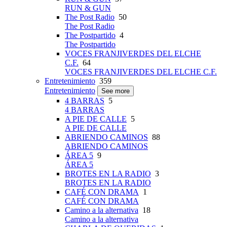
RUN & GUN
The Post Radio
50
The Post Radio
The Postpartido
4
The Postpartido
VOCES FRANJIVERDES DEL ELCHE
C.F.
64
VOCES FRANJIVERDES DEL ELCHE C.F.
Entretenimiento
359
Entretenimiento
See more
4 BARRAS
5
4 BARRAS
A PIE DE CALLE
5
A PIE DE CALLE
ABRIENDO CAMINOS
88
ABRIENDO CAMINOS
ÁREA 5
9
ÁREA 5
BROTES EN LA RADIO
3
BROTES EN LA RADIO
CAFÉ CON DRAMA
1
CAFÉ CON DRAMA
Camino a la alternativa
18
Camino a la alternativa