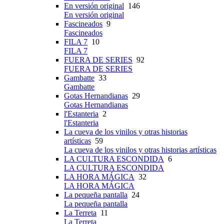
En versión original
146
En versión original
Fascineados
9
Fascineados
FILA 7
10
FILA 7
FUERA DE SERIES
92
FUERA DE SERIES
Gambatte
33
Gambatte
Gotas Hernandianas
29
Gotas Hernandianas
l'Estanteria
2
l'Estanteria
La cueva de los vinilos y otras historias
artísticas
59
La cueva de los vinilos y otras historias artísticas
LA CULTURA ESCONDIDA
6
LA CULTURA ESCONDIDA
LA HORA MÁGICA
32
LA HORA MÁGICA
La pequeña pantalla
24
La pequeña pantalla
La Terreta
11
La Terreta