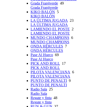
Grada Franjiverde
49
Grada Franjiverde
KIKO BALÓN
5
KIKO BALÓN
LA ÚLTIMA JUGADA
23
LA ÚLTIMA JUGADA
LAMIENDO EL POSTE
2
LAMIENDO EL POSTE
MUNDO CHAMPIONS
6
MUNDO CHAMPIONS
ONDA HÉRCULES
7
ONDA HÉRCULES
Pase Al Hueco
69
Pase Al Hueco
PICK AND ROLL
17
PICK AND ROLL
PILOTA VALENCIANA
6
PILOTA VALENCIANA
PUNTO DE PENALTI
9
PUNTO DE PENALTI
Radio Sala
25
Radio Sala
Regate y finta
48
Regate y finta
RUN & GUN
37