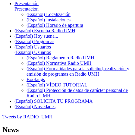
Presentación
Presentación
(Español) Localización
(Español) Instalaciones
(Español) Horario de apertura
(Español) Escucha Radio UMH
(Español) Hoy suena...
(Español) Programas
(Español) Usuarios
(Español) Usuarios
(Español) Reglamento Radio UMH
(Español) Normativa Radio UMH
(Español) Formalidades para la solicitud, realización y
emisión de programas en Radio UMH
Bookings
(Español) VÍDEO TUTORIAL
(Español) Protección de datos de carácter personal de
Radio UMH
(Español) SOLICITA TU PROGRAMA
(Español) Novedades
Tweets by RADIO_UMH
News