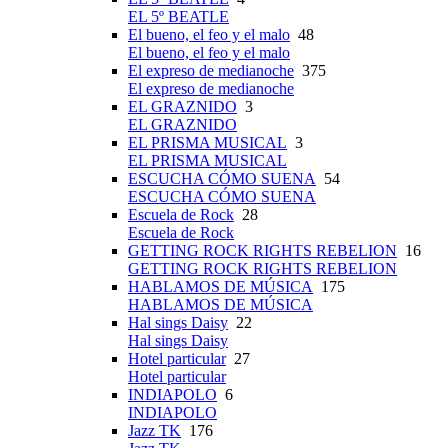
EL 5º BEATLE
El bueno, el feo y el malo
48
El bueno, el feo y el malo
El expreso de medianoche
375
El expreso de medianoche
EL GRAZNIDO
3
EL GRAZNIDO
EL PRISMA MUSICAL
3
EL PRISMA MUSICAL
ESCUCHA CÓMO SUENA
54
ESCUCHA CÓMO SUENA
Escuela de Rock
28
Escuela de Rock
GETTING ROCK RIGHTS REBELION
16
GETTING ROCK RIGHTS REBELION
HABLAMOS DE MÚSICA
175
HABLAMOS DE MÚSICA
Hal sings Daisy
22
Hal sings Daisy
Hotel particular
27
Hotel particular
INDIAPOLO
6
INDIAPOLO
Jazz TK
176