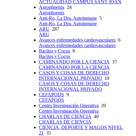
ACTUALIDAD CAMPUS SANT JOAN
Agrophoenix
24
Agrophoenix
Anti-Ro, La Dra. Autoinmune
5
Anti-Ro, La Dra. Autoinmune
ARU
287
ARU
Avances enfermedades cardiovasculares
6
Avances enfermedades cardiovasculares
Bacilos y Cocos
8
Bacilos y Cocos
CAMINANDO POR LA CIENCIA
37
CAMINANDO POR LA CIENCIA
CASOS Y COSAS DE DERECHO
INTERNACIONAL PRIVADO
10
CASOS Y COSAS DE DERECHO
INTERNACIONAL PRIVADO
CEFAPODS
9
CEFAPODS
Centro Investigación Operativa
20
Centro Investigación Operativa
CHARLAS DE CIENCIA
40
CHARLAS DE CIENCIA
CIENCIA, DEPORTE Y MAGOS NIVEL
21
35