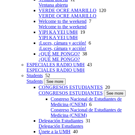
Ventana abierta
VERDE OCRE AMARILLO
120
VERDE OCRE AMARILLO
Welcome to the weekend
7
Welcome to the weekend
YIPI KA YEI UMH
19
YIPI KA YEI UMH
¡Luces, cámara y acción!
6
¡Luces, cámara y acción!
¿QUÉ ME PONGO?
38
¿QUÉ ME PONGO?
ESPECIALES RADIO UMH
43
ESPECIALES RADIO UMH
Students
52
Students
See more
CONGRESOS ESTUDIANTES
20
CONGRESOS ESTUDIANTES
See more
Congreso Nacional de Estudiantes de
Medicina (CNEM)
6
Congreso Nacional de Estudiantes de
Medicina (CNEM)
Delegación Estudiantes
31
Delegación Estudiantes
Únete a la UMH
40