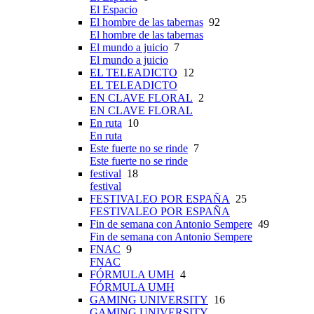
El Espacio
El hombre de las tabernas
92
El hombre de las tabernas
El mundo a juicio
7
El mundo a juicio
EL TELEADICTO
12
EL TELEADICTO
EN CLAVE FLORAL
2
EN CLAVE FLORAL
En ruta
10
En ruta
Este fuerte no se rinde
7
Este fuerte no se rinde
festival
18
festival
FESTIVALEO POR ESPAÑA
25
FESTIVALEO POR ESPAÑA
Fin de semana con Antonio Sempere
49
Fin de semana con Antonio Sempere
FNAC
9
FNAC
FÓRMULA UMH
4
FÓRMULA UMH
GAMING UNIVERSITY
16
GAMING UNIVERSITY