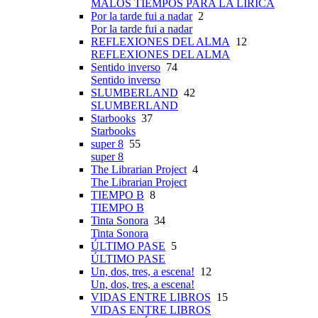
MALOS TIEMPOS PARA LA LÍRICA
Por la tarde fui a nadar
2
Por la tarde fui a nadar
REFLEXIONES DEL ALMA
12
REFLEXIONES DEL ALMA
Sentido inverso
74
Sentido inverso
SLUMBERLAND
42
SLUMBERLAND
Starbooks
37
Starbooks
super 8
55
super 8
The Librarian Project
4
The Librarian Project
TIEMPO B
8
TIEMPO B
Tinta Sonora
34
Tinta Sonora
ÚLTIMO PASE
5
ÚLTIMO PASE
Un, dos, tres, a escena!
12
Un, dos, tres, a escena!
VIDAS ENTRE LIBROS
15
VIDAS ENTRE LIBROS