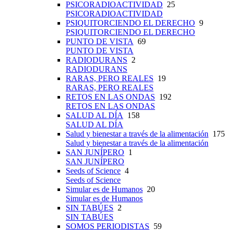
PSICORADIOACTIVIDAD
25
PSICORADIOACTIVIDAD
PSIQUITORCIENDO EL DERECHO
9
PSIQUITORCIENDO EL DERECHO
PUNTO DE VISTA
69
PUNTO DE VISTA
RADIODURANS
2
RADIODURANS
RARAS, PERO REALES
19
RARAS, PERO REALES
RETOS EN LAS ONDAS
192
RETOS EN LAS ONDAS
SALUD AL DÍA
158
SALUD AL DÍA
Salud y bienestar a través de la alimentación
175
Salud y bienestar a través de la alimentación
SAN JUNÍPERO
1
SAN JUNÍPERO
Seeds of Science
4
Seeds of Science
Simular es de Humanos
20
Simular es de Humanos
SIN TABÚES
2
SIN TABÚES
SOMOS PERIODISTAS
59