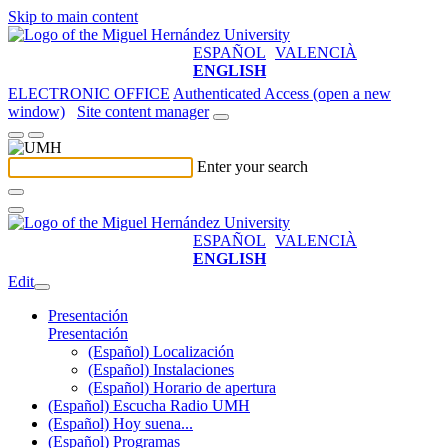
Skip to main content
ESPAÑOL
VALENCIÀ
ENGLISH
ELECTRONIC OFFICE
Authenticated Access (open a new
window)
Site content manager
Enter your search
ESPAÑOL
VALENCIÀ
ENGLISH
Edit
Presentación
Presentación
(Español) Localización
(Español) Instalaciones
(Español) Horario de apertura
(Español) Escucha Radio UMH
(Español) Hoy suena...
(Español) Programas