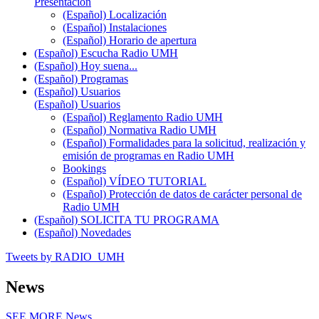
Presentación
(Español) Localización
(Español) Instalaciones
(Español) Horario de apertura
(Español) Escucha Radio UMH
(Español) Hoy suena...
(Español) Programas
(Español) Usuarios
(Español) Usuarios
(Español) Reglamento Radio UMH
(Español) Normativa Radio UMH
(Español) Formalidades para la solicitud, realización y
emisión de programas en Radio UMH
Bookings
(Español) VÍDEO TUTORIAL
(Español) Protección de datos de carácter personal de
Radio UMH
(Español) SOLICITA TU PROGRAMA
(Español) Novedades
Tweets by RADIO_UMH
News
SEE MORE
News