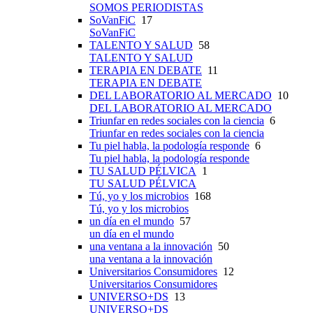
SOMOS PERIODISTAS
SoVanFiC
17
SoVanFiC
TALENTO Y SALUD
58
TALENTO Y SALUD
TERAPIA EN DEBATE
11
TERAPIA EN DEBATE
DEL LABORATORIO AL MERCADO
10
DEL LABORATORIO AL MERCADO
Triunfar en redes sociales con la ciencia
6
Triunfar en redes sociales con la ciencia
Tu piel habla, la podología responde
6
Tu piel habla, la podología responde
TU SALUD PÉLVICA
1
TU SALUD PÉLVICA
Tú, yo y los microbios
168
Tú, yo y los microbios
un día en el mundo
57
un día en el mundo
una ventana a la innovación
50
una ventana a la innovación
Universitarios Consumidores
12
Universitarios Consumidores
UNIVERSO+DS
13
UNIVERSO+DS