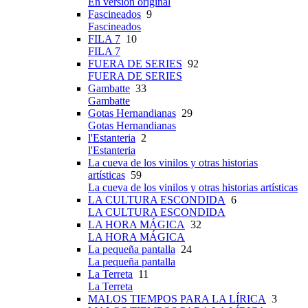
En versión original
Fascineados
9
Fascineados
FILA 7
10
FILA 7
FUERA DE SERIES
92
FUERA DE SERIES
Gambatte
33
Gambatte
Gotas Hernandianas
29
Gotas Hernandianas
l'Estanteria
2
l'Estanteria
La cueva de los vinilos y otras historias
artísticas
59
La cueva de los vinilos y otras historias artísticas
LA CULTURA ESCONDIDA
6
LA CULTURA ESCONDIDA
LA HORA MÁGICA
32
LA HORA MÁGICA
La pequeña pantalla
24
La pequeña pantalla
La Terreta
11
La Terreta
MALOS TIEMPOS PARA LA LÍRICA
3