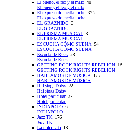
El bueno, el feo y el malo
48
El bueno, el feo y el malo
El expreso de medianoche
375
El expreso de medianoche
EL GRAZNIDO
3
EL GRAZNIDO
EL PRISMA MUSICAL
3
EL PRISMA MUSICAL
ESCUCHA CÓMO SUENA
54
ESCUCHA CÓMO SUENA
Escuela de Rock
28
Escuela de Rock
GETTING ROCK RIGHTS REBELION
16
GETTING ROCK RIGHTS REBELION
HABLAMOS DE MÚSICA
175
HABLAMOS DE MÚSICA
Hal sings Daisy
22
Hal sings Daisy
Hotel particular
27
Hotel particular
INDIAPOLO
6
INDIAPOLO
Jazz TK
176
Jazz TK
La dolce vita
18