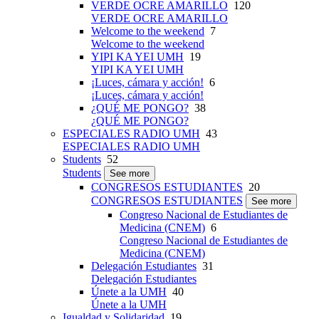
VERDE OCRE AMARILLO
120
VERDE OCRE AMARILLO
Welcome to the weekend
7
Welcome to the weekend
YIPI KA YEI UMH
19
YIPI KA YEI UMH
¡Luces, cámara y acción!
6
¡Luces, cámara y acción!
¿QUÉ ME PONGO?
38
¿QUÉ ME PONGO?
ESPECIALES RADIO UMH
43
ESPECIALES RADIO UMH
Students
52
Students
See more
CONGRESOS ESTUDIANTES
20
CONGRESOS ESTUDIANTES
See more
Congreso Nacional de Estudiantes de
Medicina (CNEM)
6
Congreso Nacional de Estudiantes de
Medicina (CNEM)
Delegación Estudiantes
31
Delegación Estudiantes
Únete a la UMH
40
Únete a la UMH
Igualdad y Solidaridad
19