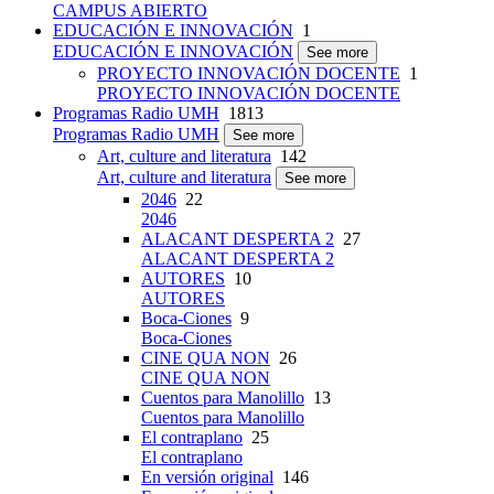
CAMPUS ABIERTO
EDUCACIÓN E INNOVACIÓN
1
EDUCACIÓN E INNOVACIÓN
See more
PROYECTO INNOVACIÓN DOCENTE
1
PROYECTO INNOVACIÓN DOCENTE
Programas Radio UMH
1813
Programas Radio UMH
See more
Art, culture and literatura
142
Art, culture and literatura
See more
2046
22
2046
ALACANT DESPERTA 2
27
ALACANT DESPERTA 2
AUTORES
10
AUTORES
Boca-Ciones
9
Boca-Ciones
CINE QUA NON
26
CINE QUA NON
Cuentos para Manolillo
13
Cuentos para Manolillo
El contraplano
25
El contraplano
En versión original
146