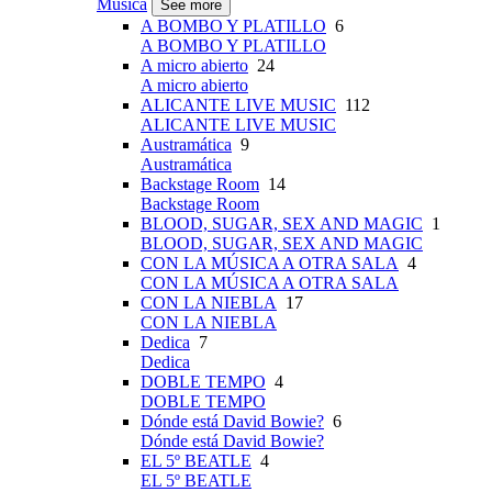
Música
See more
A BOMBO Y PLATILLO
6
A BOMBO Y PLATILLO
A micro abierto
24
A micro abierto
ALICANTE LIVE MUSIC
112
ALICANTE LIVE MUSIC
Austramática
9
Austramática
Backstage Room
14
Backstage Room
BLOOD, SUGAR, SEX AND MAGIC
1
BLOOD, SUGAR, SEX AND MAGIC
CON LA MÚSICA A OTRA SALA
4
CON LA MÚSICA A OTRA SALA
CON LA NIEBLA
17
CON LA NIEBLA
Dedica
7
Dedica
DOBLE TEMPO
4
DOBLE TEMPO
Dónde está David Bowie?
6
Dónde está David Bowie?
EL 5º BEATLE
4
EL 5º BEATLE