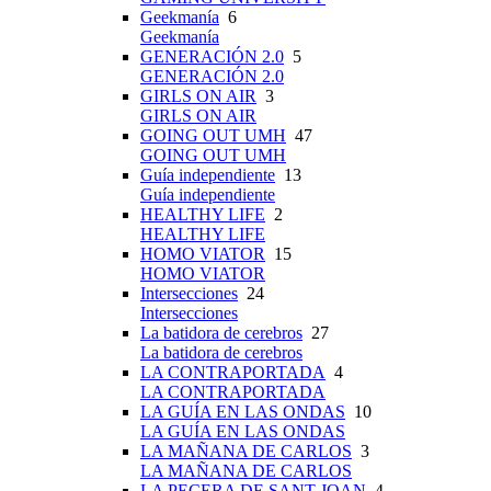
Geekmanía
6
Geekmanía
GENERACIÓN 2.0
5
GENERACIÓN 2.0
GIRLS ON AIR
3
GIRLS ON AIR
GOING OUT UMH
47
GOING OUT UMH
Guía independiente
13
Guía independiente
HEALTHY LIFE
2
HEALTHY LIFE
HOMO VIATOR
15
HOMO VIATOR
Intersecciones
24
Intersecciones
La batidora de cerebros
27
La batidora de cerebros
LA CONTRAPORTADA
4
LA CONTRAPORTADA
LA GUÍA EN LAS ONDAS
10
LA GUÍA EN LAS ONDAS
LA MAÑANA DE CARLOS
3
LA MAÑANA DE CARLOS
LA PECERA DE SANT JOAN
4