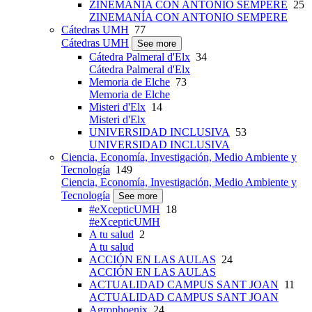
ZINEMANÍA CON ANTONIO SEMPERE
25
ZINEMANÍA CON ANTONIO SEMPERE
Cátedras UMH
77
Cátedras UMH
See more
Cátedra Palmeral d'Elx
34
Cátedra Palmeral d'Elx
Memoria de Elche
73
Memoria de Elche
Misteri d'Elx
14
Misteri d'Elx
UNIVERSIDAD INCLUSIVA
53
UNIVERSIDAD INCLUSIVA
Ciencia, Economía, Investigación, Medio Ambiente y
Tecnología
149
Ciencia, Economía, Investigación, Medio Ambiente y
Tecnología
See more
#eXcepticUMH
18
#eXcepticUMH
A tu salud
2
A tu salud
ACCIÓN EN LAS AULAS
24
ACCIÓN EN LAS AULAS
ACTUALIDAD CAMPUS SANT JOAN
11
ACTUALIDAD CAMPUS SANT JOAN
Agrophoenix
24