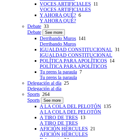
VOCES ARTIFICIALES
11
VOCES ARTIFICIALES
Y AHORA QUÉ?
6
Y AHORA QUÉ?
Debate
33
Debate
See more
Derribando Muros
141
Derribando Muros
IGUALDAD CONSTITUCIONAL
31
IGUALDAD CONSTITUCIONAL
POLÍTICA PARA APOLÍTICOS
14
POLÍTICA PARA APOLÍTICOS
Tu prens la paraula
7
Tu prens la paraula
Delegación al día
25
Delegación al día
Sports
264
Sports
See more
A LA COLA DEL PELOTÓN
135
A LA COLA DEL PELOTÓN
A TIRO DE TRES
13
A TIRO DE TRES
AFICIÓN HÉRCULES
21
AFICIÓN HÉRCULES