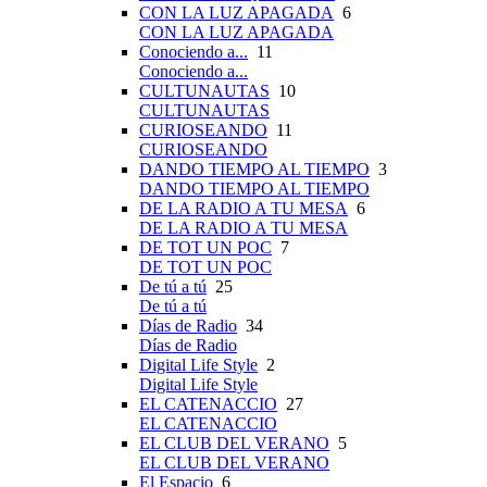
CON LA LUZ APAGADA
6
CON LA LUZ APAGADA
Conociendo a...
11
Conociendo a...
CULTUNAUTAS
10
CULTUNAUTAS
CURIOSEANDO
11
CURIOSEANDO
DANDO TIEMPO AL TIEMPO
3
DANDO TIEMPO AL TIEMPO
DE LA RADIO A TU MESA
6
DE LA RADIO A TU MESA
DE TOT UN POC
7
DE TOT UN POC
De tú a tú
25
De tú a tú
Días de Radio
34
Días de Radio
Digital Life Style
2
Digital Life Style
EL CATENACCIO
27
EL CATENACCIO
EL CLUB DEL VERANO
5
EL CLUB DEL VERANO
El Espacio
6