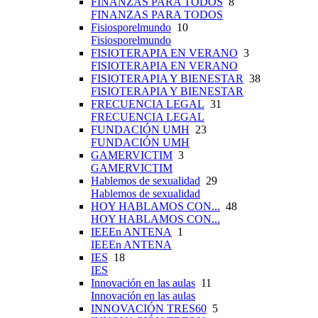
FINANZAS PARA TODOS
8
FINANZAS PARA TODOS
Fisiosporelmundo
10
Fisiosporelmundo
FISIOTERAPIA EN VERANO
3
FISIOTERAPIA EN VERANO
FISIOTERAPIA Y BIENESTAR
38
FISIOTERAPIA Y BIENESTAR
FRECUENCIA LEGAL
31
FRECUENCIA LEGAL
FUNDACIÓN UMH
23
FUNDACIÓN UMH
GAMERVICTIM
3
GAMERVICTIM
Hablemos de sexualidad
29
Hablemos de sexualidad
HOY HABLAMOS CON...
48
HOY HABLAMOS CON...
IEEEn ANTENA
1
IEEEn ANTENA
IES
18
IES
Innovación en las aulas
11
Innovación en las aulas
INNOVACIÓN TRES60
5