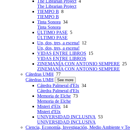
The Librarian Project
4
The Librarian Project
TIEMPO B
8
TIEMPO B
Tinta Sonora
34
Tinta Sonora
ÚLTIMO PASE
5
ÚLTIMO PASE
Un, dos, tres, a escena!
12
Un, dos, tres, a escena!
VIDAS ENTRE LIBROS
15
VIDAS ENTRE LIBROS
ZINEMANÍA CON ANTONIO SEMPERE
25
ZINEMANÍA CON ANTONIO SEMPERE
Cátedras UMH
77
Cátedras UMH
See more
Cátedra Palmeral d'Elx
34
Cátedra Palmeral d'Elx
Memoria de Elche
73
Memoria de Elche
Misteri d'Elx
14
Misteri d'Elx
UNIVERSIDAD INCLUSIVA
53
UNIVERSIDAD INCLUSIVA
Ciencia, Economía, Investigación, Medio Ambiente y Te