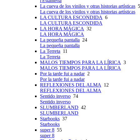
l'Estanteria
La cueva de los vinilos y otras historias artísticas
5
La cueva de los vinilos y otras historias artísticas
LA CULTURA ESCONDIDA
6
LA CULTURA ESCONDIDA
LA HORA MÁGICA
32
LA HORA MÁGICA
La pequeña pantalla
24
La pequeña pantalla
La Terreta
11
La Terreta
MALOS TIEMPOS PARA LA LÍRICA
3
MALOS TIEMPOS PARA LA LÍRICA
Por la tarde fui a nadar
2
Por la tarde fui a nadar
REFLEXIONES DEL ALMA
12
REFLEXIONES DEL ALMA
Sentido inverso
74
Sentido inverso
SLUMBERLAND
42
SLUMBERLAND
Starbooks
37
Starbooks
super 8
55
super 8