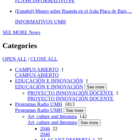
FLASH INFORMATIVO PE
(Español) Museo sobre Ruanda en el Aula Plaça de Baix,...
INFORMATIVOS UMH
SEE MORE
News
Categories
OPEN ALL
|
CLOSE ALL
CAMPUS ABIERTO
1
CAMPUS ABIERTO
EDUCACIÓN E INNOVACIÓN
1
EDUCACIÓN E INNOVACIÓN
See more
PROYECTO INNOVACIÓN DOCENTE
1
PROYECTO INNOVACIÓN DOCENTE
Programas Radio UMH
1813
Programas Radio UMH
See more
Art, culture and literatura
142
Art, culture and literatura
See more
2046
22
2046
ALACANT DESPERTA 2
27