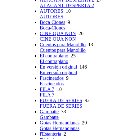
ALACANT DESPERTA 2
AUTORES
10
AUTORES
Boca-Ciones
9
Boca-Ciones
CINE QUA NON
26
CINE QUA NON
Cuentos para Manolillo
13
Cuentos para Manolillo
El contraplano
25
El contraplano
En versión original
146
En versión original
Fascineados
9
Fascineados
FILA 7
10
FILA 7
FUERA DE SERIES
92
FUERA DE SERIES
Gambatte
33
Gambatte
Gotas Hernandianas
29
Gotas Hernandianas
l'Estanteria
2