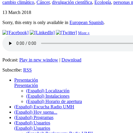
cambio climático
,
Cáncer
,
divulgación científica
,
Ecología
,
personas 
13 March 2018
Sorry, this entry is only available in
European Spanish
.
More »
Podcast:
Play in new window
|
Download
Subscribe:
RSS
Presentación
Presentación
(Español) Localización
(Español) Instalaciones
(Español) Horario de apertura
(Español) Escucha Radio UMH
(Español) Hoy suena...
(Español) Programas
(Español) Usuarios
(Español) Usuarios