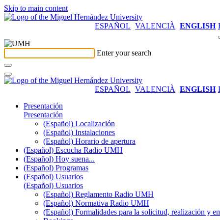
Skip to main content
ESPAÑOL
VALENCIÀ
ENGLISH
Enter your search
ESPAÑOL
VALENCIÀ
ENGLISH
Presentación
Presentación
(Español) Localización
(Español) Instalaciones
(Español) Horario de apertura
(Español) Escucha Radio UMH
(Español) Hoy suena...
(Español) Programas
(Español) Usuarios
(Español) Usuarios
(Español) Reglamento Radio UMH
(Español) Normativa Radio UMH
(Español) Formalidades para la solicitud, realización 