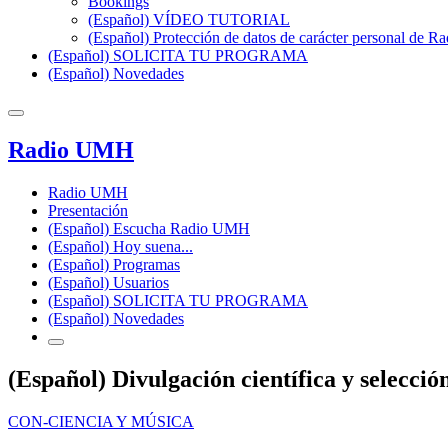
Bookings
(Español) VÍDEO TUTORIAL
(Español) Protección de datos de carácter personal de 
(Español) SOLICITA TU PROGRAMA
(Español) Novedades
Radio UMH
Radio UMH
Presentación
(Español) Escucha Radio UMH
(Español) Hoy suena...
(Español) Programas
(Español) Usuarios
(Español) SOLICITA TU PROGRAMA
(Español) Novedades
(Español) Divulgación científica y selecci
CON-CIENCIA Y MÚSICA