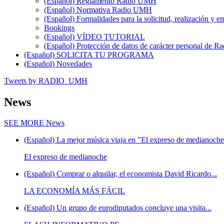
(Español) Reglamento Radio UMH
(Español) Normativa Radio UMH
(Español) Formalidades para la solicitud, realización 
Bookings
(Español) VÍDEO TUTORIAL
(Español) Protección de datos de carácter personal de 
(Español) SOLICITA TU PROGRAMA
(Español) Novedades
Tweets by RADIO_UMH
News
SEE MORE
News
(Español) La mejor música viaja en "El expreso de medianoche"
El expreso de medianoche
(Español) Comprar o alquilar, el economista David Ricardo...
LA ECONOMÍA MÁS FÁCIL
(Español) Un grupo de eurodiputados concluye una visita...