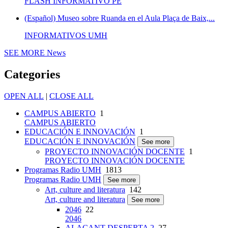
FLASH INFORMATIVO PE
(Español) Museo sobre Ruanda en el Aula Plaça de Baix,...
INFORMATIVOS UMH
SEE MORE
News
Categories
OPEN ALL
|
CLOSE ALL
CAMPUS ABIERTO
1
CAMPUS ABIERTO
EDUCACIÓN E INNOVACIÓN
1
EDUCACIÓN E INNOVACIÓN
See more
PROYECTO INNOVACIÓN DOCENTE
1
PROYECTO INNOVACIÓN DOCENTE
Programas Radio UMH
1813
Programas Radio UMH
See more
Art, culture and literatura
142
Art, culture and literatura
See more
2046
22
2046
ALACANT DESPERTA 2
27