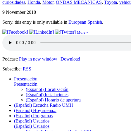
curiosidades
,
Honda
,
Motor
,
ONDAS MECÁNICAS
,
Toyota
,
vehicu
9 November 2018
Sorry, this entry is only available in
European Spanish
.
More »
Podcast:
Play in new window
|
Download
Subscribe:
RSS
Presentación
Presentación
(Español) Localización
(Español) Instalaciones
(Español) Horario de apertura
(Español) Escucha Radio UMH
(Español) Hoy suena...
(Español) Programas
(Español) Usuarios
(Español) Usuarios