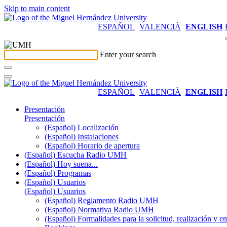
Skip to main content
ESPAÑOL
VALENCIÀ
ENGLISH
Enter your search
ESPAÑOL
VALENCIÀ
ENGLISH
Presentación
Presentación
(Español) Localización
(Español) Instalaciones
(Español) Horario de apertura
(Español) Escucha Radio UMH
(Español) Hoy suena...
(Español) Programas
(Español) Usuarios
(Español) Usuarios
(Español) Reglamento Radio UMH
(Español) Normativa Radio UMH
(Español) Formalidades para la solicitud, realización 