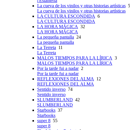
l'Estanteria
La cueva de los vinilos y otras historias artísticas
5
La cueva de los vinilos y otras historias artísticas
LA CULTURA ESCONDIDA
6
LA CULTURA ESCONDIDA
LA HORA MÁGICA
32
LA HORA MÁGICA
La pequeña pantalla
24
La pequeña pantalla
La Terreta
11
La Terreta
MALOS TIEMPOS PARA LA LÍRICA
3
MALOS TIEMPOS PARA LA LÍRICA
Por la tarde fui a nadar
2
Por la tarde fui a nadar
REFLEXIONES DEL ALMA
12
REFLEXIONES DEL ALMA
Sentido inverso
74
Sentido inverso
SLUMBERLAND
42
SLUMBERLAND
Starbooks
37
Starbooks
super 8
55
super 8