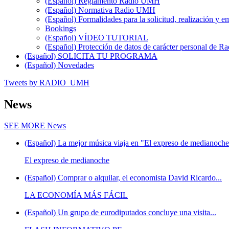
(Español) Reglamento Radio UMH
(Español) Normativa Radio UMH
(Español) Formalidades para la solicitud, realización 
Bookings
(Español) VÍDEO TUTORIAL
(Español) Protección de datos de carácter personal de 
(Español) SOLICITA TU PROGRAMA
(Español) Novedades
Tweets by RADIO_UMH
News
SEE MORE
News
(Español) La mejor música viaja en "El expreso de medianoche"
El expreso de medianoche
(Español) Comprar o alquilar, el economista David Ricardo...
LA ECONOMÍA MÁS FÁCIL
(Español) Un grupo de eurodiputados concluye una visita...