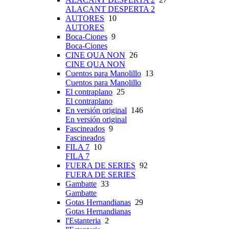
ALACANT DESPERTA 2
AUTORES
10
AUTORES
Boca-Ciones
9
Boca-Ciones
CINE QUA NON
26
CINE QUA NON
Cuentos para Manolillo
13
Cuentos para Manolillo
El contraplano
25
El contraplano
En versión original
146
En versión original
Fascineados
9
Fascineados
FILA 7
10
FILA 7
FUERA DE SERIES
92
FUERA DE SERIES
Gambatte
33
Gambatte
Gotas Hernandianas
29
Gotas Hernandianas
l'Estanteria
2