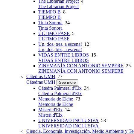
The Librarian Project
4
The Librarian Project
TIEMPO B
8
TIEMPO B
Tinta Sonora
34
Tinta Sonora
ÚLTIMO PASE
5
ÚLTIMO PASE
Un, dos, tres, a escena!
12
Un, dos, tres, a escena!
VIDAS ENTRE LIBROS
15
VIDAS ENTRE LIBROS
ZINEMANÍA CON ANTONIO SEMPERE
25
ZINEMANÍA CON ANTONIO SEMPERE
Cátedras UMH
77
Cátedras UMH
See more
Cátedra Palmeral d'Elx
34
Cátedra Palmeral d'Elx
Memoria de Elche
73
Memoria de Elche
Misteri d'Elx
14
Misteri d'Elx
UNIVERSIDAD INCLUSIVA
53
UNIVERSIDAD INCLUSIVA
Ciencia, Economía, Investigación, Medio Ambiente y Te