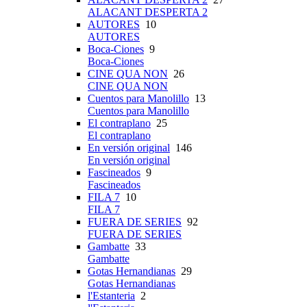
ALACANT DESPERTA 2
AUTORES
10
AUTORES
Boca-Ciones
9
Boca-Ciones
CINE QUA NON
26
CINE QUA NON
Cuentos para Manolillo
13
Cuentos para Manolillo
El contraplano
25
El contraplano
En versión original
146
En versión original
Fascineados
9
Fascineados
FILA 7
10
FILA 7
FUERA DE SERIES
92
FUERA DE SERIES
Gambatte
33
Gambatte
Gotas Hernandianas
29
Gotas Hernandianas
l'Estanteria
2