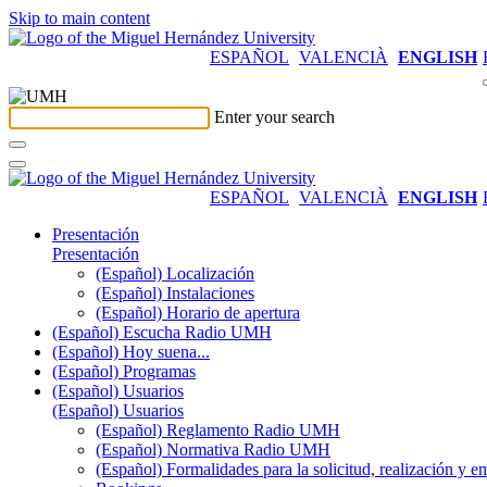
Skip to main content
ESPAÑOL
VALENCIÀ
ENGLISH
Enter your search
ESPAÑOL
VALENCIÀ
ENGLISH
Presentación
Presentación
(Español) Localización
(Español) Instalaciones
(Español) Horario de apertura
(Español) Escucha Radio UMH
(Español) Hoy suena...
(Español) Programas
(Español) Usuarios
(Español) Usuarios
(Español) Reglamento Radio UMH
(Español) Normativa Radio UMH
(Español) Formalidades para la solicitud, realización 