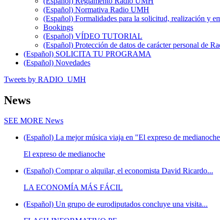
(Español) Reglamento Radio UMH
(Español) Normativa Radio UMH
(Español) Formalidades para la solicitud, realización 
Bookings
(Español) VÍDEO TUTORIAL
(Español) Protección de datos de carácter personal de 
(Español) SOLICITA TU PROGRAMA
(Español) Novedades
Tweets by RADIO_UMH
News
SEE MORE
News
(Español) La mejor música viaja en "El expreso de medianoche"
El expreso de medianoche
(Español) Comprar o alquilar, el economista David Ricardo...
LA ECONOMÍA MÁS FÁCIL
(Español) Un grupo de eurodiputados concluye una visita...