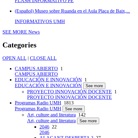
FLASH INFORMATIVO PE
(Español) Museo sobre Ruanda en el Aula Plaça de Baix,...
INFORMATIVOS UMH
SEE MORE
News
Categories
OPEN ALL
|
CLOSE ALL
CAMPUS ABIERTO
1
CAMPUS ABIERTO
EDUCACIÓN E INNOVACIÓN
1
EDUCACIÓN E INNOVACIÓN
See more
PROYECTO INNOVACIÓN DOCENTE
1
PROYECTO INNOVACIÓN DOCENTE
Programas Radio UMH
1813
Programas Radio UMH
See more
Art, culture and literatura
142
Art, culture and literatura
See more
2046
22
2046
ALACANT DESPERTA 2
27