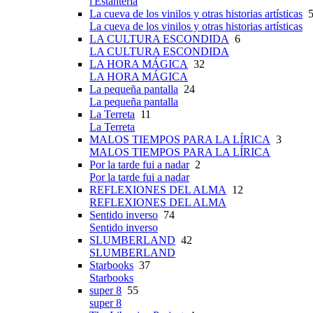
l'Estanteria
La cueva de los vinilos y otras historias artísticas
5
La cueva de los vinilos y otras historias artísticas
LA CULTURA ESCONDIDA
6
LA CULTURA ESCONDIDA
LA HORA MÁGICA
32
LA HORA MÁGICA
La pequeña pantalla
24
La pequeña pantalla
La Terreta
11
La Terreta
MALOS TIEMPOS PARA LA LÍRICA
3
MALOS TIEMPOS PARA LA LÍRICA
Por la tarde fui a nadar
2
Por la tarde fui a nadar
REFLEXIONES DEL ALMA
12
REFLEXIONES DEL ALMA
Sentido inverso
74
Sentido inverso
SLUMBERLAND
42
SLUMBERLAND
Starbooks
37
Starbooks
super 8
55
super 8