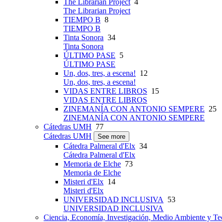
The Librarian Project
4
The Librarian Project
TIEMPO B
8
TIEMPO B
Tinta Sonora
34
Tinta Sonora
ÚLTIMO PASE
5
ÚLTIMO PASE
Un, dos, tres, a escena!
12
Un, dos, tres, a escena!
VIDAS ENTRE LIBROS
15
VIDAS ENTRE LIBROS
ZINEMANÍA CON ANTONIO SEMPERE
25
ZINEMANÍA CON ANTONIO SEMPERE
Cátedras UMH
77
Cátedras UMH
See more
Cátedra Palmeral d'Elx
34
Cátedra Palmeral d'Elx
Memoria de Elche
73
Memoria de Elche
Misteri d'Elx
14
Misteri d'Elx
UNIVERSIDAD INCLUSIVA
53
UNIVERSIDAD INCLUSIVA
Ciencia, Economía, Investigación, Medio Ambiente y Te