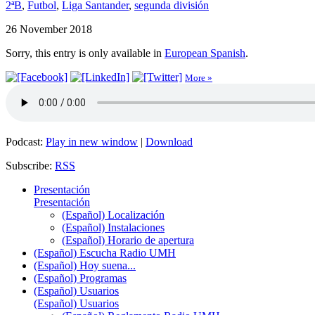
2ªB
,
Futbol
,
Liga Santander
,
segunda división
26 November 2018
Sorry, this entry is only available in
European Spanish
.
More »
Podcast:
Play in new window
|
Download
Subscribe:
RSS
Presentación
Presentación
(Español) Localización
(Español) Instalaciones
(Español) Horario de apertura
(Español) Escucha Radio UMH
(Español) Hoy suena...
(Español) Programas
(Español) Usuarios
(Español) Usuarios