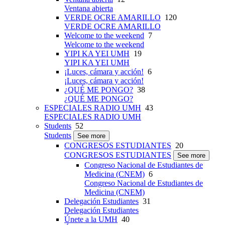
Ventana abierta
VERDE OCRE AMARILLO
120
VERDE OCRE AMARILLO
Welcome to the weekend
7
Welcome to the weekend
YIPI KA YEI UMH
19
YIPI KA YEI UMH
¡Luces, cámara y acción!
6
¡Luces, cámara y acción!
¿QUÉ ME PONGO?
38
¿QUÉ ME PONGO?
ESPECIALES RADIO UMH
43
ESPECIALES RADIO UMH
Students
52
Students
See more
CONGRESOS ESTUDIANTES
20
CONGRESOS ESTUDIANTES
See more
Congreso Nacional de Estudiantes de
Medicina (CNEM)
6
Congreso Nacional de Estudiantes de
Medicina (CNEM)
Delegación Estudiantes
31
Delegación Estudiantes
Únete a la UMH
40