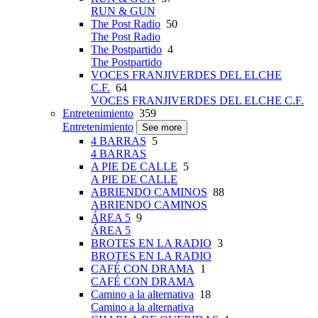
RUN & GUN
The Post Radio
50
The Post Radio
The Postpartido
4
The Postpartido
VOCES FRANJIVERDES DEL ELCHE
C.F.
64
VOCES FRANJIVERDES DEL ELCHE C.F.
Entretenimiento
359
Entretenimiento
See more
4 BARRAS
5
4 BARRAS
A PIE DE CALLE
5
A PIE DE CALLE
ABRIENDO CAMINOS
88
ABRIENDO CAMINOS
ÁREA 5
9
ÁREA 5
BROTES EN LA RADIO
3
BROTES EN LA RADIO
CAFÉ CON DRAMA
1
CAFÉ CON DRAMA
Camino a la alternativa
18
Camino a la alternativa