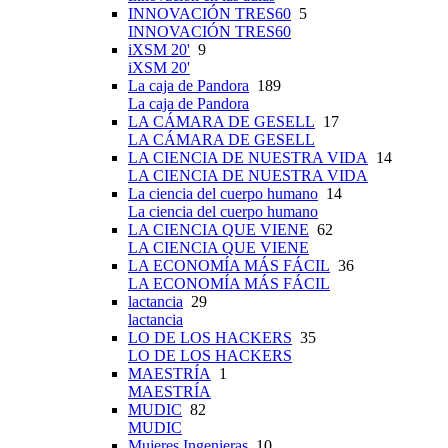
INNOVACIÓN TRES60
5
INNOVACIÓN TRES60
iXSM 20'
9
iXSM 20'
La caja de Pandora
189
La caja de Pandora
LA CÁMARA DE GESELL
17
LA CÁMARA DE GESELL
LA CIENCIA DE NUESTRA VIDA
14
LA CIENCIA DE NUESTRA VIDA
La ciencia del cuerpo humano
14
La ciencia del cuerpo humano
LA CIENCIA QUE VIENE
62
LA CIENCIA QUE VIENE
LA ECONOMÍA MÁS FÁCIL
36
LA ECONOMÍA MÁS FÁCIL
lactancia
29
lactancia
LO DE LOS HACKERS
35
LO DE LOS HACKERS
MAESTRÍA
1
MAESTRÍA
MUDIC
82
MUDIC
Mujeres Ingenieras
10