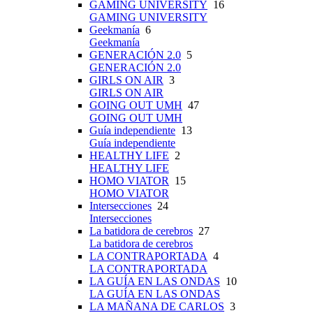
GAMING UNIVERSITY
16
GAMING UNIVERSITY
Geekmanía
6
Geekmanía
GENERACIÓN 2.0
5
GENERACIÓN 2.0
GIRLS ON AIR
3
GIRLS ON AIR
GOING OUT UMH
47
GOING OUT UMH
Guía independiente
13
Guía independiente
HEALTHY LIFE
2
HEALTHY LIFE
HOMO VIATOR
15
HOMO VIATOR
Intersecciones
24
Intersecciones
La batidora de cerebros
27
La batidora de cerebros
LA CONTRAPORTADA
4
LA CONTRAPORTADA
LA GUÍA EN LAS ONDAS
10
LA GUÍA EN LAS ONDAS
LA MAÑANA DE CARLOS
3