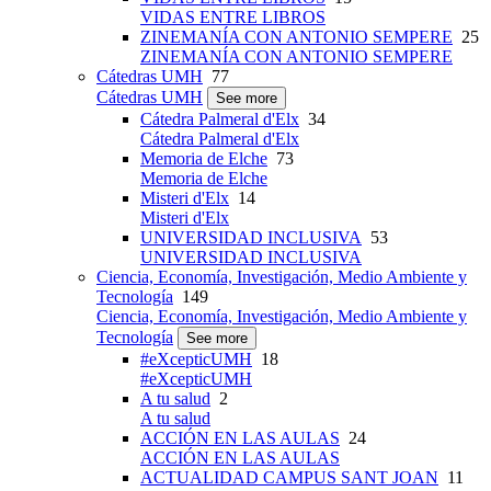
VIDAS ENTRE LIBROS
ZINEMANÍA CON ANTONIO SEMPERE
25
ZINEMANÍA CON ANTONIO SEMPERE
Cátedras UMH
77
Cátedras UMH
See more
Cátedra Palmeral d'Elx
34
Cátedra Palmeral d'Elx
Memoria de Elche
73
Memoria de Elche
Misteri d'Elx
14
Misteri d'Elx
UNIVERSIDAD INCLUSIVA
53
UNIVERSIDAD INCLUSIVA
Ciencia, Economía, Investigación, Medio Ambiente y
Tecnología
149
Ciencia, Economía, Investigación, Medio Ambiente y
Tecnología
See more
#eXcepticUMH
18
#eXcepticUMH
A tu salud
2
A tu salud
ACCIÓN EN LAS AULAS
24
ACCIÓN EN LAS AULAS
ACTUALIDAD CAMPUS SANT JOAN
11