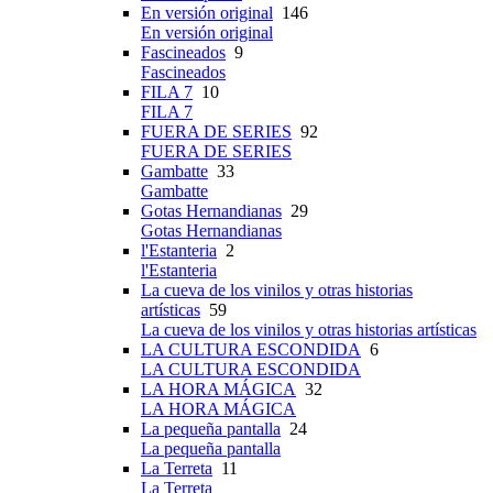
En versión original
146
En versión original
Fascineados
9
Fascineados
FILA 7
10
FILA 7
FUERA DE SERIES
92
FUERA DE SERIES
Gambatte
33
Gambatte
Gotas Hernandianas
29
Gotas Hernandianas
l'Estanteria
2
l'Estanteria
La cueva de los vinilos y otras historias
artísticas
59
La cueva de los vinilos y otras historias artísticas
LA CULTURA ESCONDIDA
6
LA CULTURA ESCONDIDA
LA HORA MÁGICA
32
LA HORA MÁGICA
La pequeña pantalla
24
La pequeña pantalla
La Terreta
11
La Terreta