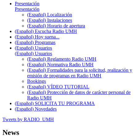
Presentación
Presentación
(Español) Localización
(Español) Instalaciones
(Español) Horario de apertura
(Español) Escucha Radio UMH
(Español) Hoy suena...
(Español) Programas
(Español) Usuarios
(Español) Usuarios
(Español) Reglamento Radio UMH
(Español) Normativa Radio UMH
(Español) Formalidades para la solicitud, realización y
emisión de programas en Radio UMH
Bookings
(Español) VÍDEO TUTORIAL
(Español) Protección de datos de carácter personal de
Radio UMH
(Español) SOLICITA TU PROGRAMA
(Español) Novedades
Tweets by RADIO_UMH
News