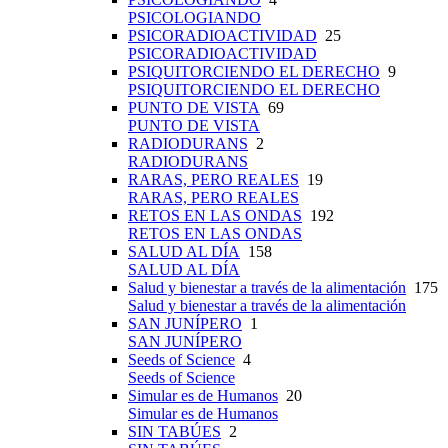
PSICOLOGIANDO
PSICORADIOACTIVIDAD
25
PSICORADIOACTIVIDAD
PSIQUITORCIENDO EL DERECHO
9
PSIQUITORCIENDO EL DERECHO
PUNTO DE VISTA
69
PUNTO DE VISTA
RADIODURANS
2
RADIODURANS
RARAS, PERO REALES
19
RARAS, PERO REALES
RETOS EN LAS ONDAS
192
RETOS EN LAS ONDAS
SALUD AL DÍA
158
SALUD AL DÍA
Salud y bienestar a través de la alimentación
175
Salud y bienestar a través de la alimentación
SAN JUNÍPERO
1
SAN JUNÍPERO
Seeds of Science
4
Seeds of Science
Simular es de Humanos
20
Simular es de Humanos
SIN TABÚES
2