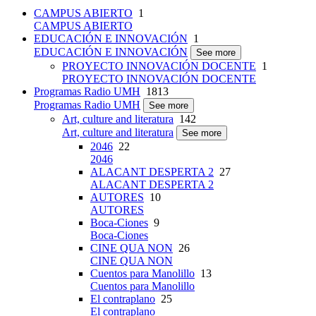
CAMPUS ABIERTO
1
CAMPUS ABIERTO
EDUCACIÓN E INNOVACIÓN
1
EDUCACIÓN E INNOVACIÓN
See more
PROYECTO INNOVACIÓN DOCENTE
1
PROYECTO INNOVACIÓN DOCENTE
Programas Radio UMH
1813
Programas Radio UMH
See more
Art, culture and literatura
142
Art, culture and literatura
See more
2046
22
2046
ALACANT DESPERTA 2
27
ALACANT DESPERTA 2
AUTORES
10
AUTORES
Boca-Ciones
9
Boca-Ciones
CINE QUA NON
26
CINE QUA NON
Cuentos para Manolillo
13
Cuentos para Manolillo
El contraplano
25
El contraplano