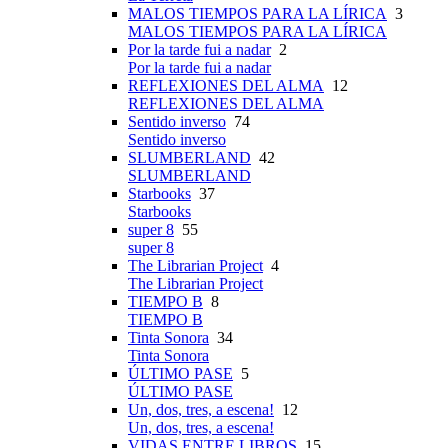
MALOS TIEMPOS PARA LA LÍRICA
3
MALOS TIEMPOS PARA LA LÍRICA
Por la tarde fui a nadar
2
Por la tarde fui a nadar
REFLEXIONES DEL ALMA
12
REFLEXIONES DEL ALMA
Sentido inverso
74
Sentido inverso
SLUMBERLAND
42
SLUMBERLAND
Starbooks
37
Starbooks
super 8
55
super 8
The Librarian Project
4
The Librarian Project
TIEMPO B
8
TIEMPO B
Tinta Sonora
34
Tinta Sonora
ÚLTIMO PASE
5
ÚLTIMO PASE
Un, dos, tres, a escena!
12
Un, dos, tres, a escena!
VIDAS ENTRE LIBROS
15