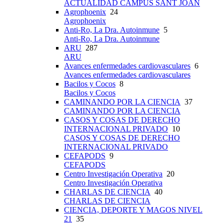
ACTUALIDAD CAMPUS SANT JOAN
Agrophoenix
24
Agrophoenix
Anti-Ro, La Dra. Autoinmune
5
Anti-Ro, La Dra. Autoinmune
ARU
287
ARU
Avances enfermedades cardiovasculares
6
Avances enfermedades cardiovasculares
Bacilos y Cocos
8
Bacilos y Cocos
CAMINANDO POR LA CIENCIA
37
CAMINANDO POR LA CIENCIA
CASOS Y COSAS DE DERECHO
INTERNACIONAL PRIVADO
10
CASOS Y COSAS DE DERECHO
INTERNACIONAL PRIVADO
CEFAPODS
9
CEFAPODS
Centro Investigación Operativa
20
Centro Investigación Operativa
CHARLAS DE CIENCIA
40
CHARLAS DE CIENCIA
CIENCIA, DEPORTE Y MAGOS NIVEL
21
35