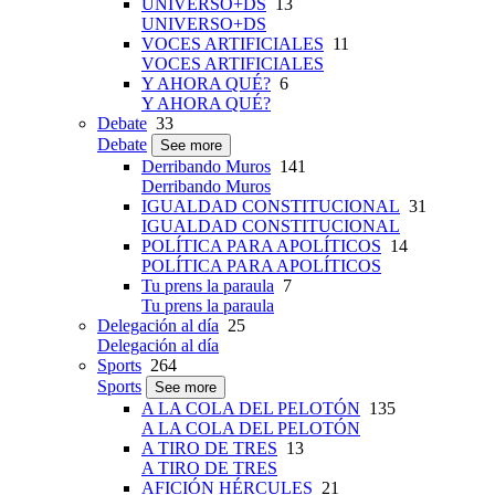
UNIVERSO+DS
13
UNIVERSO+DS
VOCES ARTIFICIALES
11
VOCES ARTIFICIALES
Y AHORA QUÉ?
6
Y AHORA QUÉ?
Debate
33
Debate
See more
Derribando Muros
141
Derribando Muros
IGUALDAD CONSTITUCIONAL
31
IGUALDAD CONSTITUCIONAL
POLÍTICA PARA APOLÍTICOS
14
POLÍTICA PARA APOLÍTICOS
Tu prens la paraula
7
Tu prens la paraula
Delegación al día
25
Delegación al día
Sports
264
Sports
See more
A LA COLA DEL PELOTÓN
135
A LA COLA DEL PELOTÓN
A TIRO DE TRES
13
A TIRO DE TRES
AFICIÓN HÉRCULES
21