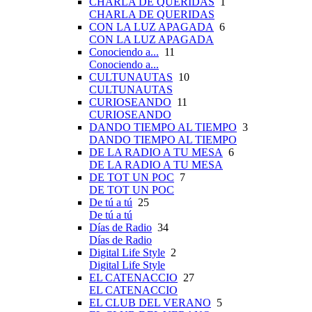
CHARLA DE QUERIDAS
1
CHARLA DE QUERIDAS
CON LA LUZ APAGADA
6
CON LA LUZ APAGADA
Conociendo a...
11
Conociendo a...
CULTUNAUTAS
10
CULTUNAUTAS
CURIOSEANDO
11
CURIOSEANDO
DANDO TIEMPO AL TIEMPO
3
DANDO TIEMPO AL TIEMPO
DE LA RADIO A TU MESA
6
DE LA RADIO A TU MESA
DE TOT UN POC
7
DE TOT UN POC
De tú a tú
25
De tú a tú
Días de Radio
34
Días de Radio
Digital Life Style
2
Digital Life Style
EL CATENACCIO
27
EL CATENACCIO
EL CLUB DEL VERANO
5