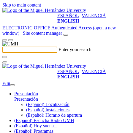
Skip to main content
ESPAÑOL
VALENCIÀ
ENGLISH
ELECTRONIC OFFICE
Authenticated Access (open a new
window)
Site content manager
Enter your search
ESPAÑOL
VALENCIÀ
ENGLISH
Edit
Presentación
Presentación
(Español) Localización
(Español) Instalaciones
(Español) Horario de apertura
(Español) Escucha Radio UMH
(Español) Hoy suena...
(Español) Programas