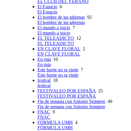
EL CLUB DEL VERANO
El Espacio
6
El Espacio
El hombre de las tabernas
92
El hombre de las tabernas
El mundo a juicio
7
El mundo a juicio
EL TELEADICTO
12
EL TELEADICTO
EN CLAVE FLORAL
2
EN CLAVE FLORAL
En ruta
10
En ruta
Este fuerte no se rinde
7
Este fuerte no se rinde
festival
18
festival
FESTIVALEO POR ESPAÑA
25
FESTIVALEO POR ESPAÑA
Fin de semana con Antonio Sempere
49
Fin de semana con Antonio Sempere
FNAC
9
FNAC
FÓRMULA UMH
4
FÓRMULA UMH