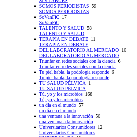
SIN TABÚES
SOMOS PERIODISTAS
59
SOMOS PERIODISTAS
SoVanFiC
17
SoVanFiC
TALENTO Y SALUD
58
TALENTO Y SALUD
TERAPIA EN DEBATE
11
TERAPIA EN DEBATE
DEL LABORATORIO AL MERCADO
10
DEL LABORATORIO AL MERCADO
Triunfar en redes sociales con la ciencia
6
Triunfar en redes sociales con la ciencia
Tu piel habla, la podología responde
6
Tu piel habla, la podología responde
TU SALUD PÉLVICA
1
TU SALUD PÉLVICA
Tú, yo y los microbios
168
Tú, yo y los microbios
un día en el mundo
57
un día en el mundo
una ventana a la innovación
50
una ventana a la innovación
Universitarios Consumidores
12
Universitarios Consumidores