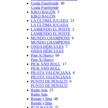
Grada Franjiverde
49
Grada Franjiverde
KIKO BALÓN
5
KIKO BALÓN
LA ÚLTIMA JUGADA
23
LA ÚLTIMA JUGADA
LAMIENDO EL POSTE
2
LAMIENDO EL POSTE
MUNDO CHAMPIONS
6
MUNDO CHAMPIONS
ONDA HÉRCULES
7
ONDA HÉRCULES
Pase Al Hueco
69
Pase Al Hueco
PICK AND ROLL
17
PICK AND ROLL
PILOTA VALENCIANA
6
PILOTA VALENCIANA
PUNTO DE PENALTI
9
PUNTO DE PENALTI
Radio Sala
25
Radio Sala
Regate y finta
48
Regate y finta
RUN & GUN
37