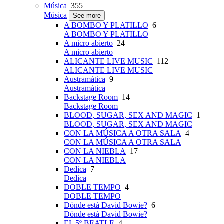
Música
355
Música
See more
A BOMBO Y PLATILLO
6
A BOMBO Y PLATILLO
A micro abierto
24
A micro abierto
ALICANTE LIVE MUSIC
112
ALICANTE LIVE MUSIC
Austramática
9
Austramática
Backstage Room
14
Backstage Room
BLOOD, SUGAR, SEX AND MAGIC
1
BLOOD, SUGAR, SEX AND MAGIC
CON LA MÚSICA A OTRA SALA
4
CON LA MÚSICA A OTRA SALA
CON LA NIEBLA
17
CON LA NIEBLA
Dedica
7
Dedica
DOBLE TEMPO
4
DOBLE TEMPO
Dónde está David Bowie?
6
Dónde está David Bowie?
EL 5º BEATLE
4