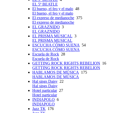
EL 5º BEATLE
El bueno, el feo y el malo
48
El bueno, el feo y el malo
El expreso de medianoche
375
El expreso de medianoche
EL GRAZNIDO
3
EL GRAZNIDO
EL PRISMA MUSICAL
3
EL PRISMA MUSICAL
ESCUCHA CÓMO SUENA
54
ESCUCHA CÓMO SUENA
Escuela de Rock
28
Escuela de Rock
GETTING ROCK RIGHTS REBELION
16
GETTING ROCK RIGHTS REBELION
HABLAMOS DE MÚSICA
175
HABLAMOS DE MÚSICA
Hal sings Daisy
22
Hal sings Daisy
Hotel particular
27
Hotel particular
INDIAPOLO
6
INDIAPOLO
Jazz TK
176