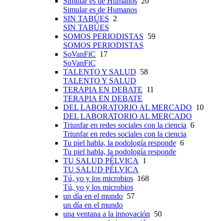
Simular es de Humanos
20
Simular es de Humanos
SIN TABÚES
2
SIN TABÚES
SOMOS PERIODISTAS
59
SOMOS PERIODISTAS
SoVanFiC
17
SoVanFiC
TALENTO Y SALUD
58
TALENTO Y SALUD
TERAPIA EN DEBATE
11
TERAPIA EN DEBATE
DEL LABORATORIO AL MERCADO
10
DEL LABORATORIO AL MERCADO
Triunfar en redes sociales con la ciencia
6
Triunfar en redes sociales con la ciencia
Tu piel habla, la podología responde
6
Tu piel habla, la podología responde
TU SALUD PÉLVICA
1
TU SALUD PÉLVICA
Tú, yo y los microbios
168
Tú, yo y los microbios
un día en el mundo
57
un día en el mundo
una ventana a la innovación
50