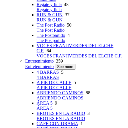
Regate y finta
48
Regate y finta
RUN & GUN
37
RUN & GUN
The Post Radio
50
The Post Radio
The Postpartido
4
The Postpartido
VOCES FRANJIVERDES DEL ELCHE
C.F.
64
VOCES FRANJIVERDES DEL ELCHE C.F.
Entretenimiento
359
Entretenimiento
See more
4 BARRAS
5
4 BARRAS
A PIE DE CALLE
5
A PIE DE CALLE
ABRIENDO CAMINOS
88
ABRIENDO CAMINOS
ÁREA 5
9
ÁREA 5
BROTES EN LA RADIO
3
BROTES EN LA RADIO
CAFÉ CON DRAMA
1