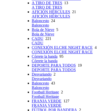
A TIRO DE TRES
13
A TIRO DE TRES
AFICIÓN HÉRCULES
21
AFICIÓN HÉRCULES
Baloncesto
24
Baloncesto
Bola de Nieve
5
Bola de Nieve
CADU
221
CADU
CONEXIÓN ELCHE NIGHT RACE
4
CONEXIÓN ELCHE NIGHT RACE
Córrete la banda
95
Córrete la banda
DEPORTE PARA TODOS
19
DEPORTE PARA TODOS
Desvariando
2
Desvariando
Baloncesto
43
Baloncesto
Football Heritage
2
Football Heritage
FRANJA VERDE
127
FRANJA VERDE
FÚTBOL POR BANDERA
2