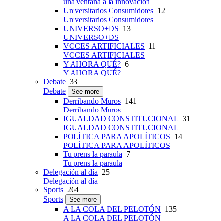
una ventana a la innovación
Universitarios Consumidores
12
Universitarios Consumidores
UNIVERSO+DS
13
UNIVERSO+DS
VOCES ARTIFICIALES
11
VOCES ARTIFICIALES
Y AHORA QUÉ?
6
Y AHORA QUÉ?
Debate
33
Debate
See more
Derribando Muros
141
Derribando Muros
IGUALDAD CONSTITUCIONAL
31
IGUALDAD CONSTITUCIONAL
POLÍTICA PARA APOLÍTICOS
14
POLÍTICA PARA APOLÍTICOS
Tu prens la paraula
7
Tu prens la paraula
Delegación al día
25
Delegación al día
Sports
264
Sports
See more
A LA COLA DEL PELOTÓN
135
A LA COLA DEL PELOTÓN