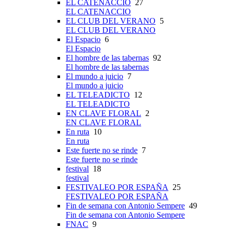
EL CATENACCIO
27
EL CATENACCIO
EL CLUB DEL VERANO
5
EL CLUB DEL VERANO
El Espacio
6
El Espacio
El hombre de las tabernas
92
El hombre de las tabernas
El mundo a juicio
7
El mundo a juicio
EL TELEADICTO
12
EL TELEADICTO
EN CLAVE FLORAL
2
EN CLAVE FLORAL
En ruta
10
En ruta
Este fuerte no se rinde
7
Este fuerte no se rinde
festival
18
festival
FESTIVALEO POR ESPAÑA
25
FESTIVALEO POR ESPAÑA
Fin de semana con Antonio Sempere
49
Fin de semana con Antonio Sempere
FNAC
9