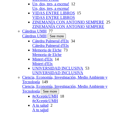
Un, dos, tres, a escena!
12
Un, dos, tres, a escena!
VIDAS ENTRE LIBROS
15
VIDAS ENTRE LIBROS
ZINEMANÍA CON ANTONIO SEMPERE
25
ZINEMANÍA CON ANTONIO SEMPERE
Cátedras UMH
77
Cátedras UMH
See more
Cátedra Palmeral d'Elx
34
Cátedra Palmeral d'Elx
Memoria de Elche
73
Memoria de Elche
Misteri d'Elx
14
Misteri d'Elx
UNIVERSIDAD INCLUSIVA
53
UNIVERSIDAD INCLUSIVA
Ciencia, Economía, Investigación, Medio Ambiente y
Tecnología
149
Ciencia, Economía, Investigación, Medio Ambiente y
Tecnología
See more
#eXcepticUMH
18
#eXcepticUMH
A tu salud
2
A tu salud