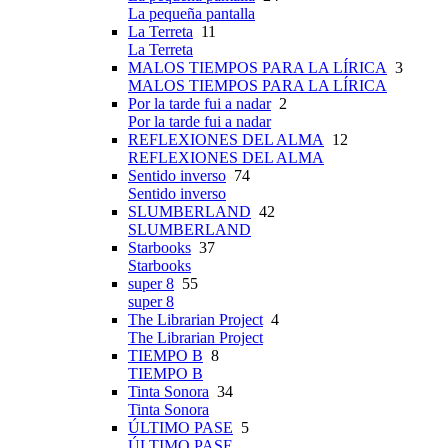
La pequeña pantalla
La Terreta
11
La Terreta
MALOS TIEMPOS PARA LA LÍRICA
3
MALOS TIEMPOS PARA LA LÍRICA
Por la tarde fui a nadar
2
Por la tarde fui a nadar
REFLEXIONES DEL ALMA
12
REFLEXIONES DEL ALMA
Sentido inverso
74
Sentido inverso
SLUMBERLAND
42
SLUMBERLAND
Starbooks
37
Starbooks
super 8
55
super 8
The Librarian Project
4
The Librarian Project
TIEMPO B
8
TIEMPO B
Tinta Sonora
34
Tinta Sonora
ÚLTIMO PASE
5
ÚLTIMO PASE