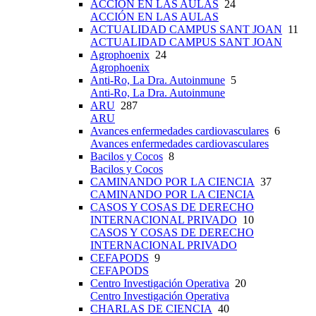
ACCIÓN EN LAS AULAS
24
ACCIÓN EN LAS AULAS
ACTUALIDAD CAMPUS SANT JOAN
11
ACTUALIDAD CAMPUS SANT JOAN
Agrophoenix
24
Agrophoenix
Anti-Ro, La Dra. Autoinmune
5
Anti-Ro, La Dra. Autoinmune
ARU
287
ARU
Avances enfermedades cardiovasculares
6
Avances enfermedades cardiovasculares
Bacilos y Cocos
8
Bacilos y Cocos
CAMINANDO POR LA CIENCIA
37
CAMINANDO POR LA CIENCIA
CASOS Y COSAS DE DERECHO
INTERNACIONAL PRIVADO
10
CASOS Y COSAS DE DERECHO
INTERNACIONAL PRIVADO
CEFAPODS
9
CEFAPODS
Centro Investigación Operativa
20
Centro Investigación Operativa
CHARLAS DE CIENCIA
40