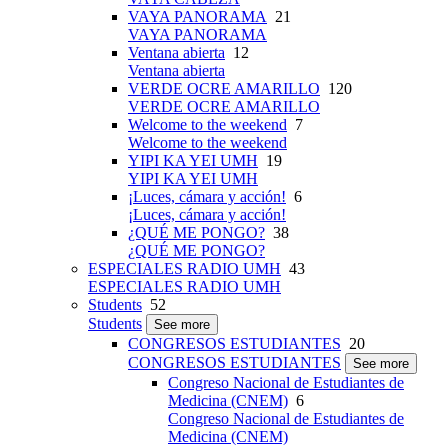
VAYA PANORAMA
21
VAYA PANORAMA
Ventana abierta
12
Ventana abierta
VERDE OCRE AMARILLO
120
VERDE OCRE AMARILLO
Welcome to the weekend
7
Welcome to the weekend
YIPI KA YEI UMH
19
YIPI KA YEI UMH
¡Luces, cámara y acción!
6
¡Luces, cámara y acción!
¿QUÉ ME PONGO?
38
¿QUÉ ME PONGO?
ESPECIALES RADIO UMH
43
ESPECIALES RADIO UMH
Students
52
Students
See more
CONGRESOS ESTUDIANTES
20
CONGRESOS ESTUDIANTES
See more
Congreso Nacional de Estudiantes de
Medicina (CNEM)
6
Congreso Nacional de Estudiantes de
Medicina (CNEM)