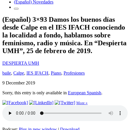
(Español) Novedades
(Español) 3×93 Damos los buenos días
desde Calpe en el IES IFACH conociendo
la localidad a fondo, hablamos sobre
feminismo, radio y música. En “Despierta
UMH”, 25 de febrero de 2019.
DESPIERTA UMH
baile
,
Calpe
,
IES IFACH
,
Piano
,
Profesiones
9 December 2019
Sorry, this entry is only available in
European Spanish
.
More »
Podcast:
Play in new window
|
Download