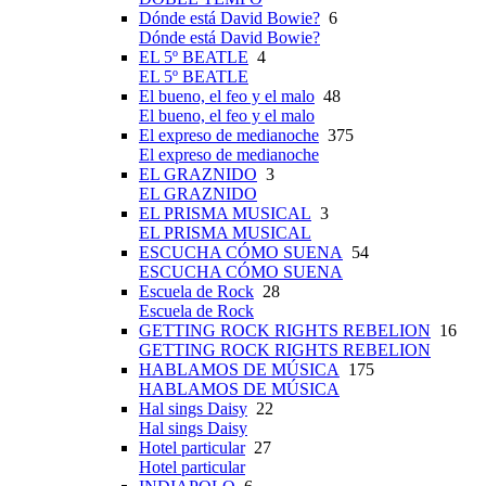
Dónde está David Bowie?
6
Dónde está David Bowie?
EL 5º BEATLE
4
EL 5º BEATLE
El bueno, el feo y el malo
48
El bueno, el feo y el malo
El expreso de medianoche
375
El expreso de medianoche
EL GRAZNIDO
3
EL GRAZNIDO
EL PRISMA MUSICAL
3
EL PRISMA MUSICAL
ESCUCHA CÓMO SUENA
54
ESCUCHA CÓMO SUENA
Escuela de Rock
28
Escuela de Rock
GETTING ROCK RIGHTS REBELION
16
GETTING ROCK RIGHTS REBELION
HABLAMOS DE MÚSICA
175
HABLAMOS DE MÚSICA
Hal sings Daisy
22
Hal sings Daisy
Hotel particular
27
Hotel particular