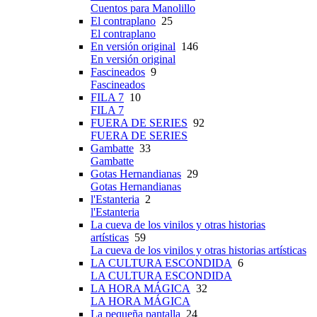
Cuentos para Manolillo
El contraplano
25
El contraplano
En versión original
146
En versión original
Fascineados
9
Fascineados
FILA 7
10
FILA 7
FUERA DE SERIES
92
FUERA DE SERIES
Gambatte
33
Gambatte
Gotas Hernandianas
29
Gotas Hernandianas
l'Estanteria
2
l'Estanteria
La cueva de los vinilos y otras historias
artísticas
59
La cueva de los vinilos y otras historias artísticas
LA CULTURA ESCONDIDA
6
LA CULTURA ESCONDIDA
LA HORA MÁGICA
32
LA HORA MÁGICA
La pequeña pantalla
24