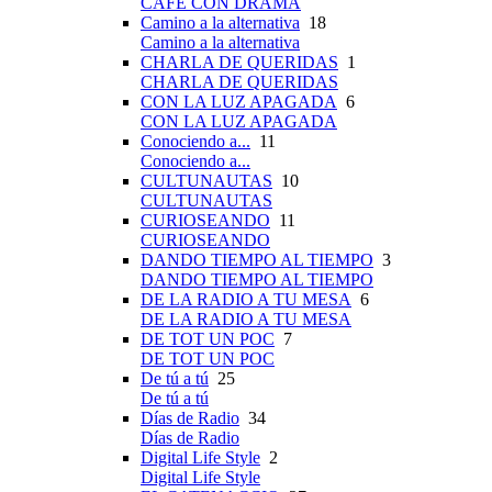
CAFÉ CON DRAMA
Camino a la alternativa
18
Camino a la alternativa
CHARLA DE QUERIDAS
1
CHARLA DE QUERIDAS
CON LA LUZ APAGADA
6
CON LA LUZ APAGADA
Conociendo a...
11
Conociendo a...
CULTUNAUTAS
10
CULTUNAUTAS
CURIOSEANDO
11
CURIOSEANDO
DANDO TIEMPO AL TIEMPO
3
DANDO TIEMPO AL TIEMPO
DE LA RADIO A TU MESA
6
DE LA RADIO A TU MESA
DE TOT UN POC
7
DE TOT UN POC
De tú a tú
25
De tú a tú
Días de Radio
34
Días de Radio
Digital Life Style
2
Digital Life Style