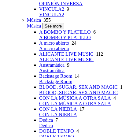
OPINIÓN INVERSA
VINCULA2
9
VINCULA2
Música
355
Música
See more
A BOMBO Y PLATILLO
6
A BOMBO Y PLATILLO
A micro abierto
24
A micro abierto
ALICANTE LIVE MUSIC
112
ALICANTE LIVE MUSIC
Austramática
9
Austramática
Backstage Room
14
Backstage Room
BLOOD, SUGAR, SEX AND MAGIC
1
BLOOD, SUGAR, SEX AND MAGIC
CON LA MÚSICA A OTRA SALA
4
CON LA MÚSICA A OTRA SALA
CON LA NIEBLA
17
CON LA NIEBLA
Dedica
7
Dedica
DOBLE TEMPO
4
DOBLE TEMPO