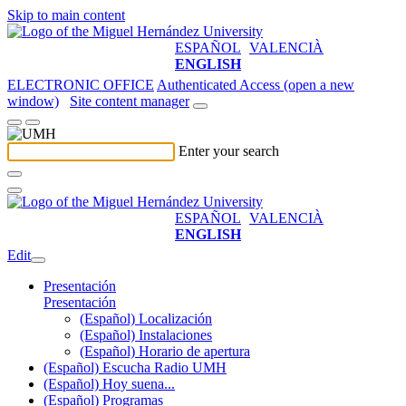
Skip to main content
ESPAÑOL
VALENCIÀ
ENGLISH
ELECTRONIC OFFICE
Authenticated Access (open a new
window)
Site content manager
Enter your search
ESPAÑOL
VALENCIÀ
ENGLISH
Edit
Presentación
Presentación
(Español) Localización
(Español) Instalaciones
(Español) Horario de apertura
(Español) Escucha Radio UMH
(Español) Hoy suena...
(Español) Programas