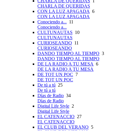
CHARLA DE QUERIDAS
1
CHARLA DE QUERIDAS
CON LA LUZ APAGADA
6
CON LA LUZ APAGADA
Conociendo a...
11
Conociendo a...
CULTUNAUTAS
10
CULTUNAUTAS
CURIOSEANDO
11
CURIOSEANDO
DANDO TIEMPO AL TIEMPO
3
DANDO TIEMPO AL TIEMPO
DE LA RADIO A TU MESA
6
DE LA RADIO A TU MESA
DE TOT UN POC
7
DE TOT UN POC
De tú a tú
25
De tú a tú
Días de Radio
34
Días de Radio
Digital Life Style
2
Digital Life Style
EL CATENACCIO
27
EL CATENACCIO
EL CLUB DEL VERANO
5