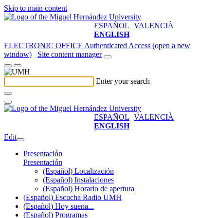
Skip to main content
ESPAÑOL
VALENCIÀ
ENGLISH
ELECTRONIC OFFICE
Authenticated Access (open a new
window)
Site content manager
Enter your search
ESPAÑOL
VALENCIÀ
ENGLISH
Edit
Presentación
Presentación
(Español) Localización
(Español) Instalaciones
(Español) Horario de apertura
(Español) Escucha Radio UMH
(Español) Hoy suena...
(Español) Programas