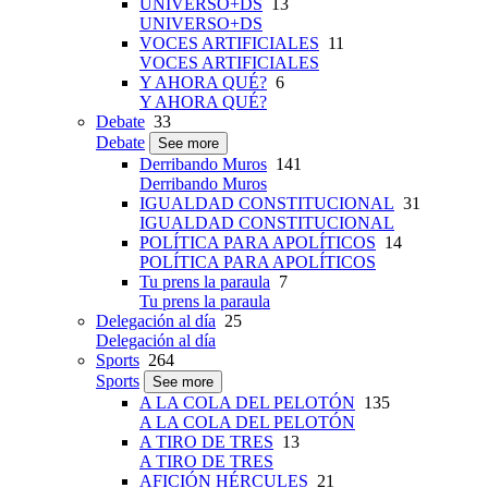
UNIVERSO+DS
13
UNIVERSO+DS
VOCES ARTIFICIALES
11
VOCES ARTIFICIALES
Y AHORA QUÉ?
6
Y AHORA QUÉ?
Debate
33
Debate
See more
Derribando Muros
141
Derribando Muros
IGUALDAD CONSTITUCIONAL
31
IGUALDAD CONSTITUCIONAL
POLÍTICA PARA APOLÍTICOS
14
POLÍTICA PARA APOLÍTICOS
Tu prens la paraula
7
Tu prens la paraula
Delegación al día
25
Delegación al día
Sports
264
Sports
See more
A LA COLA DEL PELOTÓN
135
A LA COLA DEL PELOTÓN
A TIRO DE TRES
13
A TIRO DE TRES
AFICIÓN HÉRCULES
21