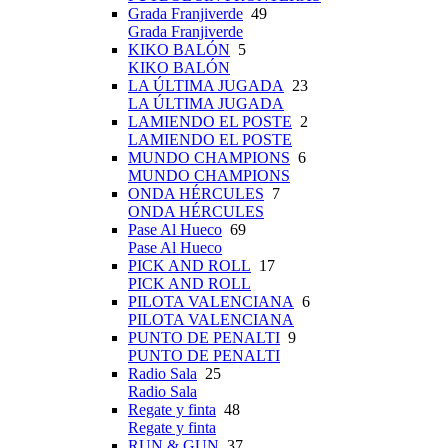
Grada Franjiverde
49
Grada Franjiverde
KIKO BALÓN
5
KIKO BALÓN
LA ÚLTIMA JUGADA
23
LA ÚLTIMA JUGADA
LAMIENDO EL POSTE
2
LAMIENDO EL POSTE
MUNDO CHAMPIONS
6
MUNDO CHAMPIONS
ONDA HÉRCULES
7
ONDA HÉRCULES
Pase Al Hueco
69
Pase Al Hueco
PICK AND ROLL
17
PICK AND ROLL
PILOTA VALENCIANA
6
PILOTA VALENCIANA
PUNTO DE PENALTI
9
PUNTO DE PENALTI
Radio Sala
25
Radio Sala
Regate y finta
48
Regate y finta
RUN & GUN
37