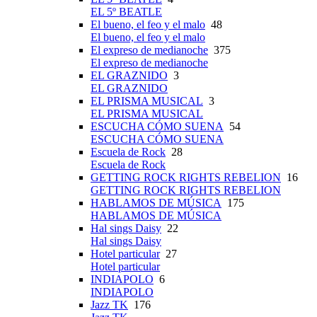
EL 5º BEATLE
El bueno, el feo y el malo
48
El bueno, el feo y el malo
El expreso de medianoche
375
El expreso de medianoche
EL GRAZNIDO
3
EL GRAZNIDO
EL PRISMA MUSICAL
3
EL PRISMA MUSICAL
ESCUCHA CÓMO SUENA
54
ESCUCHA CÓMO SUENA
Escuela de Rock
28
Escuela de Rock
GETTING ROCK RIGHTS REBELION
16
GETTING ROCK RIGHTS REBELION
HABLAMOS DE MÚSICA
175
HABLAMOS DE MÚSICA
Hal sings Daisy
22
Hal sings Daisy
Hotel particular
27
Hotel particular
INDIAPOLO
6
INDIAPOLO
Jazz TK
176