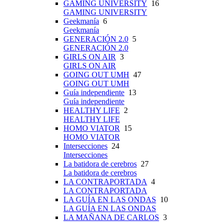
GAMING UNIVERSITY
16
GAMING UNIVERSITY
Geekmanía
6
Geekmanía
GENERACIÓN 2.0
5
GENERACIÓN 2.0
GIRLS ON AIR
3
GIRLS ON AIR
GOING OUT UMH
47
GOING OUT UMH
Guía independiente
13
Guía independiente
HEALTHY LIFE
2
HEALTHY LIFE
HOMO VIATOR
15
HOMO VIATOR
Intersecciones
24
Intersecciones
La batidora de cerebros
27
La batidora de cerebros
LA CONTRAPORTADA
4
LA CONTRAPORTADA
LA GUÍA EN LAS ONDAS
10
LA GUÍA EN LAS ONDAS
LA MAÑANA DE CARLOS
3