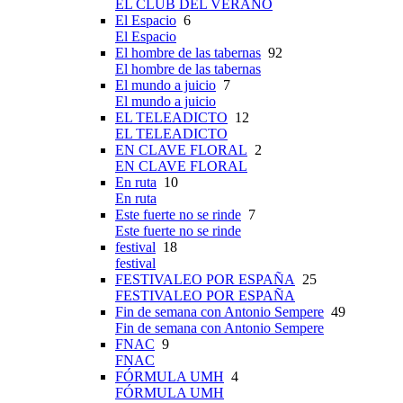
EL CLUB DEL VERANO
El Espacio
6
El Espacio
El hombre de las tabernas
92
El hombre de las tabernas
El mundo a juicio
7
El mundo a juicio
EL TELEADICTO
12
EL TELEADICTO
EN CLAVE FLORAL
2
EN CLAVE FLORAL
En ruta
10
En ruta
Este fuerte no se rinde
7
Este fuerte no se rinde
festival
18
festival
FESTIVALEO POR ESPAÑA
25
FESTIVALEO POR ESPAÑA
Fin de semana con Antonio Sempere
49
Fin de semana con Antonio Sempere
FNAC
9
FNAC
FÓRMULA UMH
4
FÓRMULA UMH