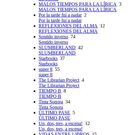
MALOS TIEMPOS PARA LA LÍRICA
3
MALOS TIEMPOS PARA LA LÍRICA
Por la tarde fui a nadar
2
Por la tarde fui a nadar
REFLEXIONES DEL ALMA
12
REFLEXIONES DEL ALMA
Sentido inverso
74
Sentido inverso
SLUMBERLAND
42
SLUMBERLAND
Starbooks
37
Starbooks
super 8
55
super 8
The Librarian Project
4
The Librarian Project
TIEMPO B
8
TIEMPO B
Tinta Sonora
34
Tinta Sonora
ÚLTIMO PASE
5
ÚLTIMO PASE
Un, dos, tres, a escena!
12
Un, dos, tres, a escena!
VIDAS ENTRE LIBROS
15