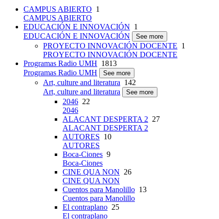
CAMPUS ABIERTO
1
CAMPUS ABIERTO
EDUCACIÓN E INNOVACIÓN
1
EDUCACIÓN E INNOVACIÓN
See more
PROYECTO INNOVACIÓN DOCENTE
1
PROYECTO INNOVACIÓN DOCENTE
Programas Radio UMH
1813
Programas Radio UMH
See more
Art, culture and literatura
142
Art, culture and literatura
See more
2046
22
2046
ALACANT DESPERTA 2
27
ALACANT DESPERTA 2
AUTORES
10
AUTORES
Boca-Ciones
9
Boca-Ciones
CINE QUA NON
26
CINE QUA NON
Cuentos para Manolillo
13
Cuentos para Manolillo
El contraplano
25
El contraplano