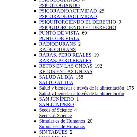
PSICOLOGIANDO
PSICORADIOACTIVIDAD
25
PSICORADIOACTIVIDAD
PSIQUITORCIENDO EL DERECHO
9
PSIQUITORCIENDO EL DERECHO
PUNTO DE VISTA
69
PUNTO DE VISTA
RADIODURANS
2
RADIODURANS
RARAS, PERO REALES
19
RARAS, PERO REALES
RETOS EN LAS ONDAS
192
RETOS EN LAS ONDAS
SALUD AL DÍA
158
SALUD AL DÍA
Salud y bienestar a través de la alimentación
175
Salud y bienestar a través de la alimentación
SAN JUNÍPERO
1
SAN JUNÍPERO
Seeds of Science
4
Seeds of Science
Simular es de Humanos
20
Simular es de Humanos
SIN TABÚES
2