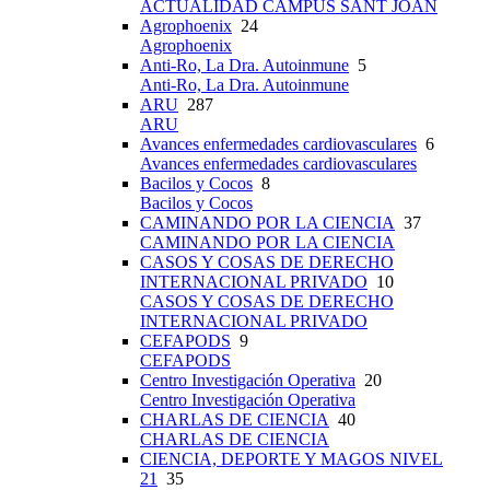
ACTUALIDAD CAMPUS SANT JOAN
Agrophoenix
24
Agrophoenix
Anti-Ro, La Dra. Autoinmune
5
Anti-Ro, La Dra. Autoinmune
ARU
287
ARU
Avances enfermedades cardiovasculares
6
Avances enfermedades cardiovasculares
Bacilos y Cocos
8
Bacilos y Cocos
CAMINANDO POR LA CIENCIA
37
CAMINANDO POR LA CIENCIA
CASOS Y COSAS DE DERECHO
INTERNACIONAL PRIVADO
10
CASOS Y COSAS DE DERECHO
INTERNACIONAL PRIVADO
CEFAPODS
9
CEFAPODS
Centro Investigación Operativa
20
Centro Investigación Operativa
CHARLAS DE CIENCIA
40
CHARLAS DE CIENCIA
CIENCIA, DEPORTE Y MAGOS NIVEL
21
35