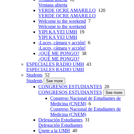
Ventana abierta
VERDE OCRE AMARILLO
120
VERDE OCRE AMARILLO
Welcome to the weekend
7
Welcome to the weekend
YIPI KA YEI UMH
19
YIPI KA YEI UMH
¡Luces, cámara y acción!
6
¡Luces, cámara y acción!
¿QUÉ ME PONGO?
38
¿QUÉ ME PONGO?
ESPECIALES RADIO UMH
43
ESPECIALES RADIO UMH
Students
52
Students
See more
CONGRESOS ESTUDIANTES
20
CONGRESOS ESTUDIANTES
See more
Congreso Nacional de Estudiantes de
Medicina (CNEM)
6
Congreso Nacional de Estudiantes de
Medicina (CNEM)
Delegación Estudiantes
31
Delegación Estudiantes
Únete a la UMH
40