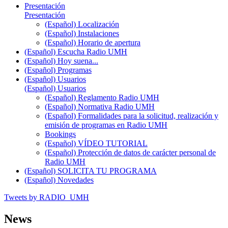
Presentación
Presentación
(Español) Localización
(Español) Instalaciones
(Español) Horario de apertura
(Español) Escucha Radio UMH
(Español) Hoy suena...
(Español) Programas
(Español) Usuarios
(Español) Usuarios
(Español) Reglamento Radio UMH
(Español) Normativa Radio UMH
(Español) Formalidades para la solicitud, realización y
emisión de programas en Radio UMH
Bookings
(Español) VÍDEO TUTORIAL
(Español) Protección de datos de carácter personal de
Radio UMH
(Español) SOLICITA TU PROGRAMA
(Español) Novedades
Tweets by RADIO_UMH
News