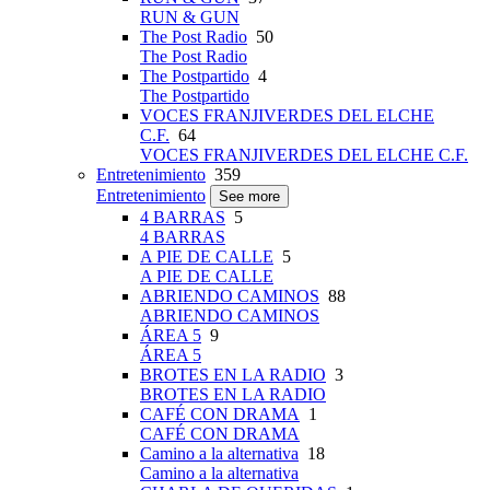
RUN & GUN
The Post Radio
50
The Post Radio
The Postpartido
4
The Postpartido
VOCES FRANJIVERDES DEL ELCHE
C.F.
64
VOCES FRANJIVERDES DEL ELCHE C.F.
Entretenimiento
359
Entretenimiento
See more
4 BARRAS
5
4 BARRAS
A PIE DE CALLE
5
A PIE DE CALLE
ABRIENDO CAMINOS
88
ABRIENDO CAMINOS
ÁREA 5
9
ÁREA 5
BROTES EN LA RADIO
3
BROTES EN LA RADIO
CAFÉ CON DRAMA
1
CAFÉ CON DRAMA
Camino a la alternativa
18
Camino a la alternativa