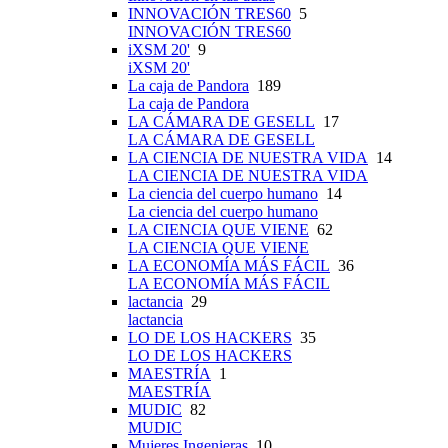
INNOVACIÓN TRES60
5
INNOVACIÓN TRES60
iXSM 20'
9
iXSM 20'
La caja de Pandora
189
La caja de Pandora
LA CÁMARA DE GESELL
17
LA CÁMARA DE GESELL
LA CIENCIA DE NUESTRA VIDA
14
LA CIENCIA DE NUESTRA VIDA
La ciencia del cuerpo humano
14
La ciencia del cuerpo humano
LA CIENCIA QUE VIENE
62
LA CIENCIA QUE VIENE
LA ECONOMÍA MÁS FÁCIL
36
LA ECONOMÍA MÁS FÁCIL
lactancia
29
lactancia
LO DE LOS HACKERS
35
LO DE LOS HACKERS
MAESTRÍA
1
MAESTRÍA
MUDIC
82
MUDIC
Mujeres Ingenieras
10