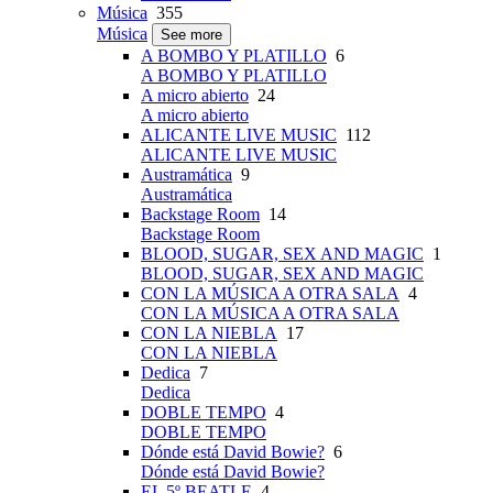
Música
355
Música
See more
A BOMBO Y PLATILLO
6
A BOMBO Y PLATILLO
A micro abierto
24
A micro abierto
ALICANTE LIVE MUSIC
112
ALICANTE LIVE MUSIC
Austramática
9
Austramática
Backstage Room
14
Backstage Room
BLOOD, SUGAR, SEX AND MAGIC
1
BLOOD, SUGAR, SEX AND MAGIC
CON LA MÚSICA A OTRA SALA
4
CON LA MÚSICA A OTRA SALA
CON LA NIEBLA
17
CON LA NIEBLA
Dedica
7
Dedica
DOBLE TEMPO
4
DOBLE TEMPO
Dónde está David Bowie?
6
Dónde está David Bowie?
EL 5º BEATLE
4