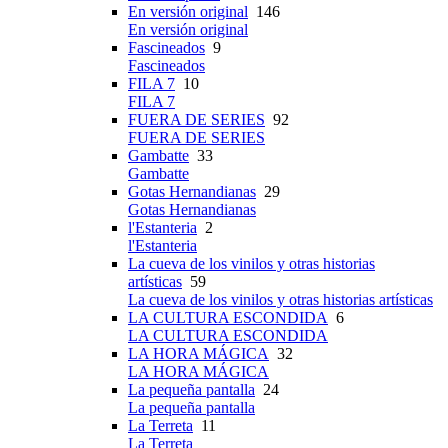
En versión original
146
En versión original
Fascineados
9
Fascineados
FILA 7
10
FILA 7
FUERA DE SERIES
92
FUERA DE SERIES
Gambatte
33
Gambatte
Gotas Hernandianas
29
Gotas Hernandianas
l'Estanteria
2
l'Estanteria
La cueva de los vinilos y otras historias
artísticas
59
La cueva de los vinilos y otras historias artísticas
LA CULTURA ESCONDIDA
6
LA CULTURA ESCONDIDA
LA HORA MÁGICA
32
LA HORA MÁGICA
La pequeña pantalla
24
La pequeña pantalla
La Terreta
11
La Terreta