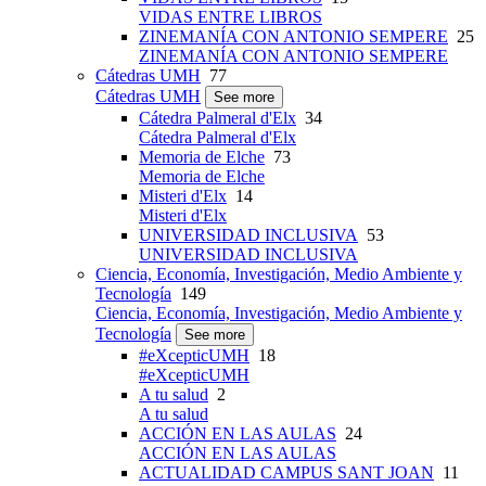
VIDAS ENTRE LIBROS
ZINEMANÍA CON ANTONIO SEMPERE
25
ZINEMANÍA CON ANTONIO SEMPERE
Cátedras UMH
77
Cátedras UMH
See more
Cátedra Palmeral d'Elx
34
Cátedra Palmeral d'Elx
Memoria de Elche
73
Memoria de Elche
Misteri d'Elx
14
Misteri d'Elx
UNIVERSIDAD INCLUSIVA
53
UNIVERSIDAD INCLUSIVA
Ciencia, Economía, Investigación, Medio Ambiente y
Tecnología
149
Ciencia, Economía, Investigación, Medio Ambiente y
Tecnología
See more
#eXcepticUMH
18
#eXcepticUMH
A tu salud
2
A tu salud
ACCIÓN EN LAS AULAS
24
ACCIÓN EN LAS AULAS
ACTUALIDAD CAMPUS SANT JOAN
11