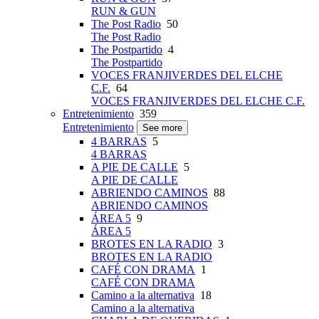
RUN & GUN
The Post Radio
50
The Post Radio
The Postpartido
4
The Postpartido
VOCES FRANJIVERDES DEL ELCHE
C.F.
64
VOCES FRANJIVERDES DEL ELCHE C.F.
Entretenimiento
359
Entretenimiento
See more
4 BARRAS
5
4 BARRAS
A PIE DE CALLE
5
A PIE DE CALLE
ABRIENDO CAMINOS
88
ABRIENDO CAMINOS
ÁREA 5
9
ÁREA 5
BROTES EN LA RADIO
3
BROTES EN LA RADIO
CAFÉ CON DRAMA
1
CAFÉ CON DRAMA
Camino a la alternativa
18
Camino a la alternativa