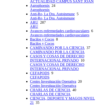
ACTUALIDAD CAMPUS SANT JOAN
Agrophoenix
24
Agrophoenix
Anti-Ro, La Dra. Autoinmune
5
Anti-Ro, La Dra. Autoinmune
ARU
287
ARU
Avances enfermedades cardiovasculares
6
Avances enfermedades cardiovasculares
Bacilos y Cocos
8
Bacilos y Cocos
CAMINANDO POR LA CIENCIA
37
CAMINANDO POR LA CIENCIA
CASOS Y COSAS DE DERECHO
INTERNACIONAL PRIVADO
10
CASOS Y COSAS DE DERECHO
INTERNACIONAL PRIVADO
CEFAPODS
9
CEFAPODS
Centro Investigación Operativa
20
Centro Investigación Operativa
CHARLAS DE CIENCIA
40
CHARLAS DE CIENCIA
CIENCIA, DEPORTE Y MAGOS NIVEL
21
35