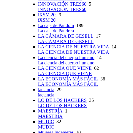
INNOVACIÓN TRES60
5
INNOVACIÓN TRES60
iXSM 20'
9
iXSM 20'
La caja de Pandora
189
La caja de Pandora
LA CÁMARA DE GESELL
17
LA CÁMARA DE GESELL
LA CIENCIA DE NUESTRA VIDA
14
LA CIENCIA DE NUESTRA VIDA
La ciencia del cuerpo humano
14
La ciencia del cuerpo humano
LA CIENCIA QUE VIENE
62
LA CIENCIA QUE VIENE
LA ECONOMÍA MÁS FÁCIL
36
LA ECONOMÍA MÁS FÁCIL
lactancia
29
lactancia
LO DE LOS HACKERS
35
LO DE LOS HACKERS
MAESTRÍA
1
MAESTRÍA
MUDIC
82
MUDIC
Mujeres Ingenieras
10