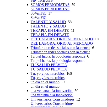
SIN TABÚES
SOMOS PERIODISTAS
59
SOMOS PERIODISTAS
SoVanFiC
17
SoVanFiC
TALENTO Y SALUD
58
TALENTO Y SALUD
TERAPIA EN DEBATE
11
TERAPIA EN DEBATE
DEL LABORATORIO AL MERCADO
10
DEL LABORATORIO AL MERCADO
Triunfar en redes sociales con la ciencia
6
Triunfar en redes sociales con la ciencia
Tu piel habla, la podología responde
6
Tu piel habla, la podología responde
TU SALUD PÉLVICA
1
TU SALUD PÉLVICA
Tú, yo y los microbios
168
Tú, yo y los microbios
un día en el mundo
57
un día en el mundo
una ventana a la innovación
50
una ventana a la innovación
Universitarios Consumidores
12
Universitarios Consumidores