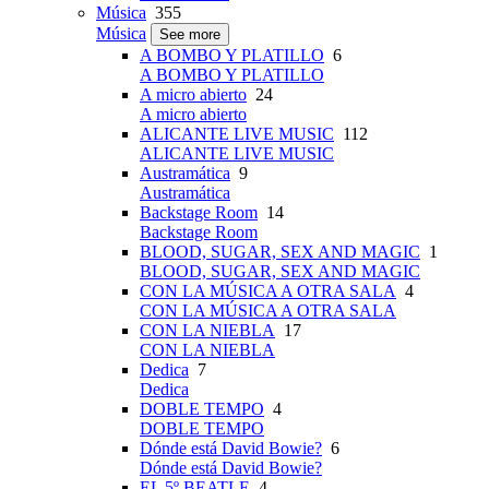
Música
355
Música
See more
A BOMBO Y PLATILLO
6
A BOMBO Y PLATILLO
A micro abierto
24
A micro abierto
ALICANTE LIVE MUSIC
112
ALICANTE LIVE MUSIC
Austramática
9
Austramática
Backstage Room
14
Backstage Room
BLOOD, SUGAR, SEX AND MAGIC
1
BLOOD, SUGAR, SEX AND MAGIC
CON LA MÚSICA A OTRA SALA
4
CON LA MÚSICA A OTRA SALA
CON LA NIEBLA
17
CON LA NIEBLA
Dedica
7
Dedica
DOBLE TEMPO
4
DOBLE TEMPO
Dónde está David Bowie?
6
Dónde está David Bowie?
EL 5º BEATLE
4