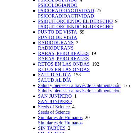
PSICOLOGIANDO
PSICORADIOACTIVIDAD
25
PSICORADIOACTIVIDAD
PSIQUITORCIENDO EL DERECHO
9
PSIQUITORCIENDO EL DERECHO
PUNTO DE VISTA
69
PUNTO DE VISTA
RADIODURANS
2
RADIODURANS
RARAS, PERO REALES
19
RARAS, PERO REALES
RETOS EN LAS ONDAS
192
RETOS EN LAS ONDAS
SALUD AL DÍA
158
SALUD AL DÍA
Salud y bienestar a través de la alimentación
175
Salud y bienestar a través de la alimentación
SAN JUNÍPERO
1
SAN JUNÍPERO
Seeds of Science
4
Seeds of Science
Simular es de Humanos
20
Simular es de Humanos
SIN TABÚES
2