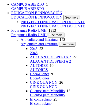
CAMPUS ABIERTO
1
CAMPUS ABIERTO
EDUCACIÓN E INNOVACIÓN
1
EDUCACIÓN E INNOVACIÓN
See more
PROYECTO INNOVACIÓN DOCENTE
1
PROYECTO INNOVACIÓN DOCENTE
Programas Radio UMH
1813
Programas Radio UMH
See more
Art, culture and literatura
142
Art, culture and literatura
See more
2046
22
2046
ALACANT DESPERTA 2
27
ALACANT DESPERTA 2
AUTORES
10
AUTORES
Boca-Ciones
9
Boca-Ciones
CINE QUA NON
26
CINE QUA NON
Cuentos para Manolillo
13
Cuentos para Manolillo
El contraplano
25
El contraplano