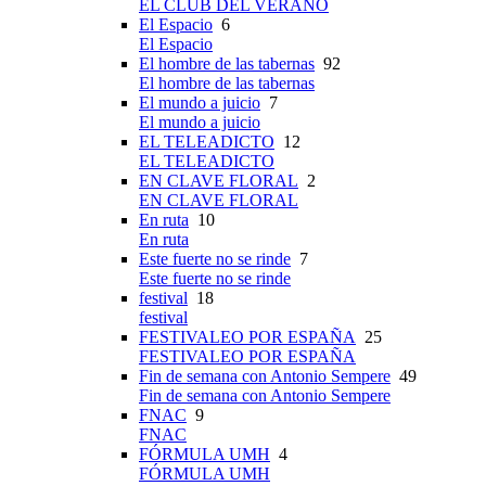
EL CLUB DEL VERANO
El Espacio
6
El Espacio
El hombre de las tabernas
92
El hombre de las tabernas
El mundo a juicio
7
El mundo a juicio
EL TELEADICTO
12
EL TELEADICTO
EN CLAVE FLORAL
2
EN CLAVE FLORAL
En ruta
10
En ruta
Este fuerte no se rinde
7
Este fuerte no se rinde
festival
18
festival
FESTIVALEO POR ESPAÑA
25
FESTIVALEO POR ESPAÑA
Fin de semana con Antonio Sempere
49
Fin de semana con Antonio Sempere
FNAC
9
FNAC
FÓRMULA UMH
4
FÓRMULA UMH