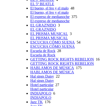
EL 5º BEATLE
El bueno, el feo y el malo
48
El bueno, el feo y el malo
El expreso de medianoche
375
El expreso de medianoche
EL GRAZNIDO
3
EL GRAZNIDO
EL PRISMA MUSICAL
3
EL PRISMA MUSICAL
ESCUCHA CÓMO SUENA
54
ESCUCHA CÓMO SUENA
Escuela de Rock
28
Escuela de Rock
GETTING ROCK RIGHTS REBELION
16
GETTING ROCK RIGHTS REBELION
HABLAMOS DE MÚSICA
175
HABLAMOS DE MÚSICA
Hal sings Daisy
22
Hal sings Daisy
Hotel particular
27
Hotel particular
INDIAPOLO
6
INDIAPOLO
Jazz TK
176