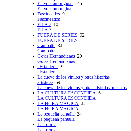
En versión original
146
En versión original
Fascineados
9
Fascineados
FILA 7
10
FILA 7
FUERA DE SERIES
92
FUERA DE SERIES
Gambatte
33
Gambatte
Gotas Hernandianas
29
Gotas Hernandianas
l'Estanteria
2
l'Estanteria
La cueva de los vinilos y otras historias
artísticas
59
La cueva de los vinilos y otras historias artísticas
LA CULTURA ESCONDIDA
6
LA CULTURA ESCONDIDA
LA HORA MÁGICA
32
LA HORA MÁGICA
La pequeña pantalla
24
La pequeña pantalla
La Terreta
11
La Terreta