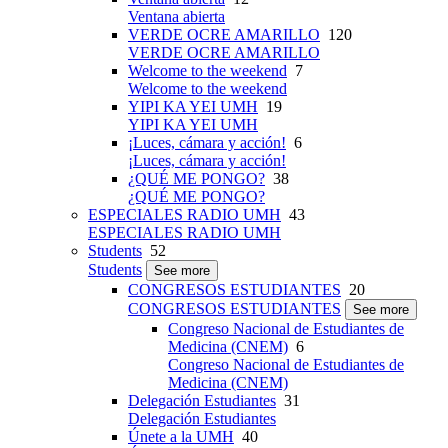
Ventana abierta
VERDE OCRE AMARILLO
120
VERDE OCRE AMARILLO
Welcome to the weekend
7
Welcome to the weekend
YIPI KA YEI UMH
19
YIPI KA YEI UMH
¡Luces, cámara y acción!
6
¡Luces, cámara y acción!
¿QUÉ ME PONGO?
38
¿QUÉ ME PONGO?
ESPECIALES RADIO UMH
43
ESPECIALES RADIO UMH
Students
52
Students
See more
CONGRESOS ESTUDIANTES
20
CONGRESOS ESTUDIANTES
See more
Congreso Nacional de Estudiantes de
Medicina (CNEM)
6
Congreso Nacional de Estudiantes de
Medicina (CNEM)
Delegación Estudiantes
31
Delegación Estudiantes
Únete a la UMH
40