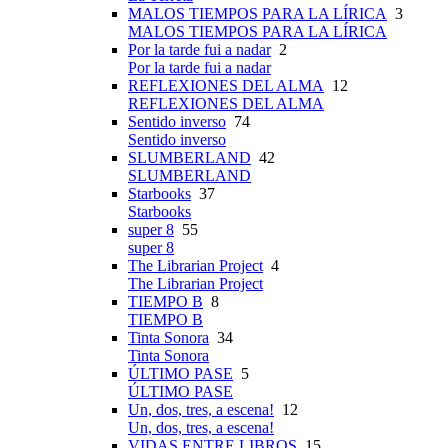
MALOS TIEMPOS PARA LA LÍRICA
3
MALOS TIEMPOS PARA LA LÍRICA
Por la tarde fui a nadar
2
Por la tarde fui a nadar
REFLEXIONES DEL ALMA
12
REFLEXIONES DEL ALMA
Sentido inverso
74
Sentido inverso
SLUMBERLAND
42
SLUMBERLAND
Starbooks
37
Starbooks
super 8
55
super 8
The Librarian Project
4
The Librarian Project
TIEMPO B
8
TIEMPO B
Tinta Sonora
34
Tinta Sonora
ÚLTIMO PASE
5
ÚLTIMO PASE
Un, dos, tres, a escena!
12
Un, dos, tres, a escena!
VIDAS ENTRE LIBROS
15