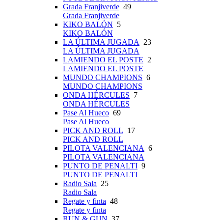
Grada Franjiverde
49
Grada Franjiverde
KIKO BALÓN
5
KIKO BALÓN
LA ÚLTIMA JUGADA
23
LA ÚLTIMA JUGADA
LAMIENDO EL POSTE
2
LAMIENDO EL POSTE
MUNDO CHAMPIONS
6
MUNDO CHAMPIONS
ONDA HÉRCULES
7
ONDA HÉRCULES
Pase Al Hueco
69
Pase Al Hueco
PICK AND ROLL
17
PICK AND ROLL
PILOTA VALENCIANA
6
PILOTA VALENCIANA
PUNTO DE PENALTI
9
PUNTO DE PENALTI
Radio Sala
25
Radio Sala
Regate y finta
48
Regate y finta
RUN & GUN
37