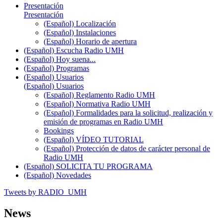
Presentación
Presentación
(Español) Localización
(Español) Instalaciones
(Español) Horario de apertura
(Español) Escucha Radio UMH
(Español) Hoy suena...
(Español) Programas
(Español) Usuarios
(Español) Usuarios
(Español) Reglamento Radio UMH
(Español) Normativa Radio UMH
(Español) Formalidades para la solicitud, realización y
emisión de programas en Radio UMH
Bookings
(Español) VÍDEO TUTORIAL
(Español) Protección de datos de carácter personal de
Radio UMH
(Español) SOLICITA TU PROGRAMA
(Español) Novedades
Tweets by RADIO_UMH
News