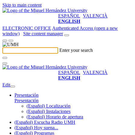
Skip to main content
ESPAÑOL
VALENCIÀ
ENGLISH
ELECTRONIC OFFICE
Authenticated Access (open a new
window)
Site content manager
Enter your search
ESPAÑOL
VALENCIÀ
ENGLISH
Edit
Presentación
Presentación
(Español) Localización
(Español) Instalaciones
(Español) Horario de apertura
(Español) Escucha Radio UMH
(Español) Hoy suena...
(Español) Programas