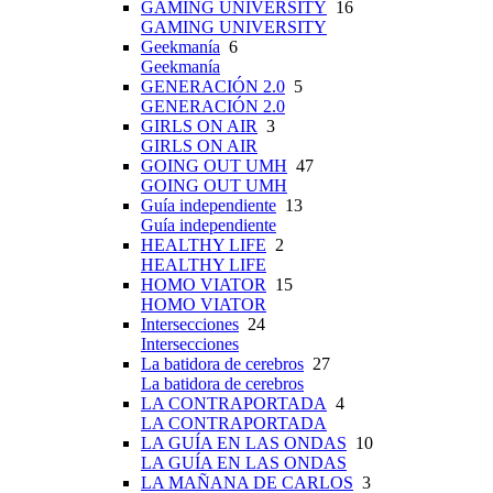
GAMING UNIVERSITY
16
GAMING UNIVERSITY
Geekmanía
6
Geekmanía
GENERACIÓN 2.0
5
GENERACIÓN 2.0
GIRLS ON AIR
3
GIRLS ON AIR
GOING OUT UMH
47
GOING OUT UMH
Guía independiente
13
Guía independiente
HEALTHY LIFE
2
HEALTHY LIFE
HOMO VIATOR
15
HOMO VIATOR
Intersecciones
24
Intersecciones
La batidora de cerebros
27
La batidora de cerebros
LA CONTRAPORTADA
4
LA CONTRAPORTADA
LA GUÍA EN LAS ONDAS
10
LA GUÍA EN LAS ONDAS
LA MAÑANA DE CARLOS
3