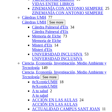
VIDAS ENTRE LIBROS
ZINEMANÍA CON ANTONIO SEMPERE
25
ZINEMANÍA CON ANTONIO SEMPERE
Cátedras UMH
77
Cátedras UMH
See more
Cátedra Palmeral d'Elx
34
Cátedra Palmeral d'Elx
Memoria de Elche
73
Memoria de Elche
Misteri d'Elx
14
Misteri d'Elx
UNIVERSIDAD INCLUSIVA
53
UNIVERSIDAD INCLUSIVA
Ciencia, Economía, Investigación, Medio Ambiente y
Tecnología
149
Ciencia, Economía, Investigación, Medio Ambiente y
Tecnología
See more
#eXcepticUMH
18
#eXcepticUMH
A tu salud
2
A tu salud
ACCIÓN EN LAS AULAS
24
ACCIÓN EN LAS AULAS
ACTUALIDAD CAMPUS SANT JOAN
11