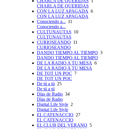
CHARLA DE QUERIDAS
1
CHARLA DE QUERIDAS
CON LA LUZ APAGADA
6
CON LA LUZ APAGADA
Conociendo a...
11
Conociendo a...
CULTUNAUTAS
10
CULTUNAUTAS
CURIOSEANDO
11
CURIOSEANDO
DANDO TIEMPO AL TIEMPO
3
DANDO TIEMPO AL TIEMPO
DE LA RADIO A TU MESA
6
DE LA RADIO A TU MESA
DE TOT UN POC
7
DE TOT UN POC
De tú a tú
25
De tú a tú
Días de Radio
34
Días de Radio
Digital Life Style
2
Digital Life Style
EL CATENACCIO
27
EL CATENACCIO
EL CLUB DEL VERANO
5