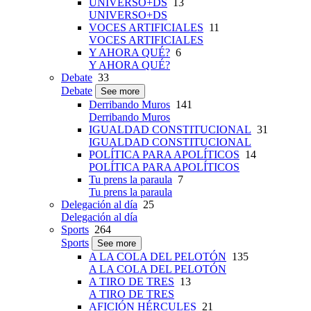
UNIVERSO+DS
13
UNIVERSO+DS
VOCES ARTIFICIALES
11
VOCES ARTIFICIALES
Y AHORA QUÉ?
6
Y AHORA QUÉ?
Debate
33
Debate
See more
Derribando Muros
141
Derribando Muros
IGUALDAD CONSTITUCIONAL
31
IGUALDAD CONSTITUCIONAL
POLÍTICA PARA APOLÍTICOS
14
POLÍTICA PARA APOLÍTICOS
Tu prens la paraula
7
Tu prens la paraula
Delegación al día
25
Delegación al día
Sports
264
Sports
See more
A LA COLA DEL PELOTÓN
135
A LA COLA DEL PELOTÓN
A TIRO DE TRES
13
A TIRO DE TRES
AFICIÓN HÉRCULES
21