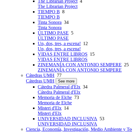
The Librarian Project
4
The Librarian Project
TIEMPO B
8
TIEMPO B
Tinta Sonora
34
Tinta Sonora
ÚLTIMO PASE
5
ÚLTIMO PASE
Un, dos, tres, a escena!
12
Un, dos, tres, a escena!
VIDAS ENTRE LIBROS
15
VIDAS ENTRE LIBROS
ZINEMANÍA CON ANTONIO SEMPERE
25
ZINEMANÍA CON ANTONIO SEMPERE
Cátedras UMH
77
Cátedras UMH
See more
Cátedra Palmeral d'Elx
34
Cátedra Palmeral d'Elx
Memoria de Elche
73
Memoria de Elche
Misteri d'Elx
14
Misteri d'Elx
UNIVERSIDAD INCLUSIVA
53
UNIVERSIDAD INCLUSIVA
Ciencia, Economía, Investigación, Medio Ambiente y Te