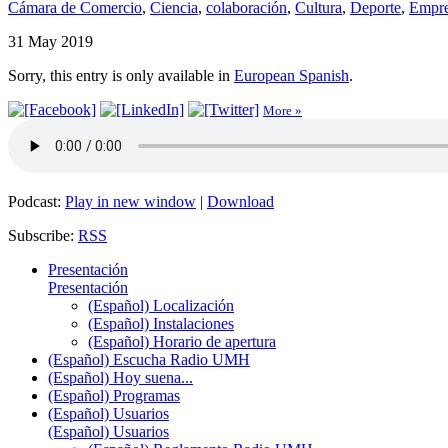
Cámara de Comercio
,
Ciencia
,
colaboración
,
Cultura
,
Deporte
,
Empre
31 May 2019
Sorry, this entry is only available in
European Spanish
.
More »
Podcast:
Play in new window
|
Download
Subscribe:
RSS
Presentación
Presentación
(Español) Localización
(Español) Instalaciones
(Español) Horario de apertura
(Español) Escucha Radio UMH
(Español) Hoy suena...
(Español) Programas
(Español) Usuarios
(Español) Usuarios