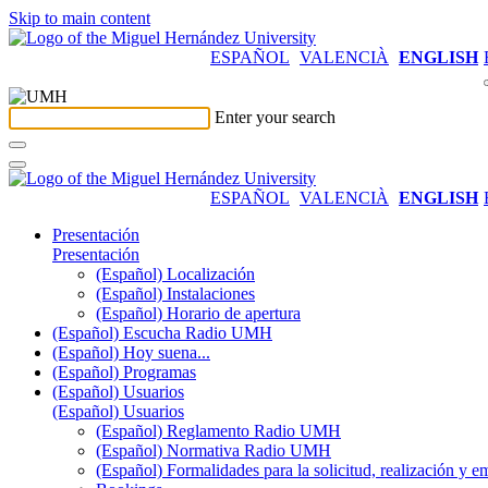
Skip to main content
ESPAÑOL
VALENCIÀ
ENGLISH
Enter your search
ESPAÑOL
VALENCIÀ
ENGLISH
Presentación
Presentación
(Español) Localización
(Español) Instalaciones
(Español) Horario de apertura
(Español) Escucha Radio UMH
(Español) Hoy suena...
(Español) Programas
(Español) Usuarios
(Español) Usuarios
(Español) Reglamento Radio UMH
(Español) Normativa Radio UMH
(Español) Formalidades para la solicitud, realización 