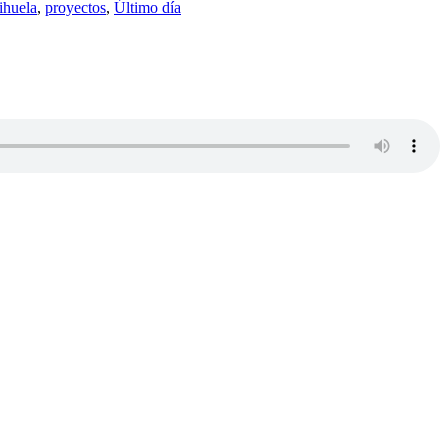
ihuela
,
proyectos
,
Último día