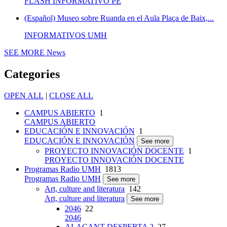
FLASH INFORMATIVO PE
(Español) Museo sobre Ruanda en el Aula Plaça de Baix,...
INFORMATIVOS UMH
SEE MORE
News
Categories
OPEN ALL
|
CLOSE ALL
CAMPUS ABIERTO
1
CAMPUS ABIERTO
EDUCACIÓN E INNOVACIÓN
1
EDUCACIÓN E INNOVACIÓN
See more
PROYECTO INNOVACIÓN DOCENTE
1
PROYECTO INNOVACIÓN DOCENTE
Programas Radio UMH
1813
Programas Radio UMH
See more
Art, culture and literatura
142
Art, culture and literatura
See more
2046
22
2046
ALACANT DESPERTA 2
27