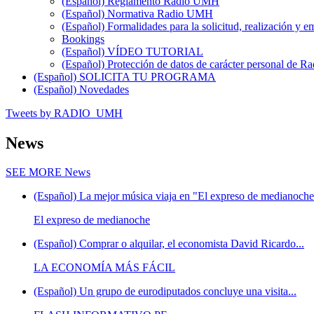
(Español) Reglamento Radio UMH
(Español) Normativa Radio UMH
(Español) Formalidades para la solicitud, realización 
Bookings
(Español) VÍDEO TUTORIAL
(Español) Protección de datos de carácter personal de 
(Español) SOLICITA TU PROGRAMA
(Español) Novedades
Tweets by RADIO_UMH
News
SEE MORE
News
(Español) La mejor música viaja en "El expreso de medianoche"
El expreso de medianoche
(Español) Comprar o alquilar, el economista David Ricardo...
LA ECONOMÍA MÁS FÁCIL
(Español) Un grupo de eurodiputados concluye una visita...