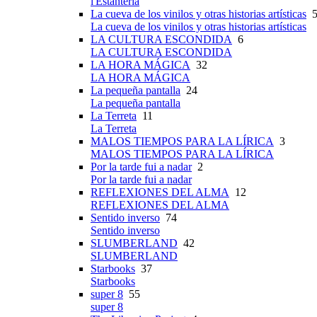
l'Estanteria
La cueva de los vinilos y otras historias artísticas
5
La cueva de los vinilos y otras historias artísticas
LA CULTURA ESCONDIDA
6
LA CULTURA ESCONDIDA
LA HORA MÁGICA
32
LA HORA MÁGICA
La pequeña pantalla
24
La pequeña pantalla
La Terreta
11
La Terreta
MALOS TIEMPOS PARA LA LÍRICA
3
MALOS TIEMPOS PARA LA LÍRICA
Por la tarde fui a nadar
2
Por la tarde fui a nadar
REFLEXIONES DEL ALMA
12
REFLEXIONES DEL ALMA
Sentido inverso
74
Sentido inverso
SLUMBERLAND
42
SLUMBERLAND
Starbooks
37
Starbooks
super 8
55
super 8