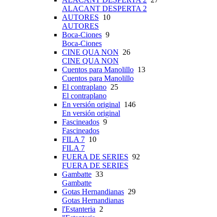
ALACANT DESPERTA 2
AUTORES
10
AUTORES
Boca-Ciones
9
Boca-Ciones
CINE QUA NON
26
CINE QUA NON
Cuentos para Manolillo
13
Cuentos para Manolillo
El contraplano
25
El contraplano
En versión original
146
En versión original
Fascineados
9
Fascineados
FILA 7
10
FILA 7
FUERA DE SERIES
92
FUERA DE SERIES
Gambatte
33
Gambatte
Gotas Hernandianas
29
Gotas Hernandianas
l'Estanteria
2