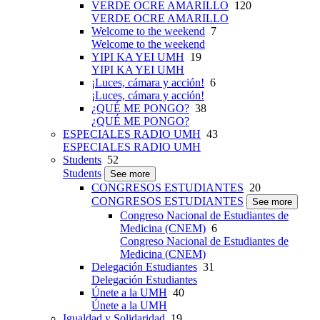
VERDE OCRE AMARILLO
120
VERDE OCRE AMARILLO
Welcome to the weekend
7
Welcome to the weekend
YIPI KA YEI UMH
19
YIPI KA YEI UMH
¡Luces, cámara y acción!
6
¡Luces, cámara y acción!
¿QUÉ ME PONGO?
38
¿QUÉ ME PONGO?
ESPECIALES RADIO UMH
43
ESPECIALES RADIO UMH
Students
52
Students
See more
CONGRESOS ESTUDIANTES
20
CONGRESOS ESTUDIANTES
See more
Congreso Nacional de Estudiantes de
Medicina (CNEM)
6
Congreso Nacional de Estudiantes de
Medicina (CNEM)
Delegación Estudiantes
31
Delegación Estudiantes
Únete a la UMH
40
Únete a la UMH
Igualdad y Solidaridad
19