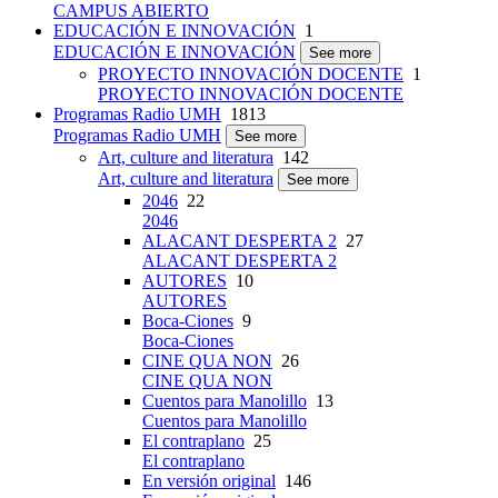
CAMPUS ABIERTO
EDUCACIÓN E INNOVACIÓN
1
EDUCACIÓN E INNOVACIÓN
See more
PROYECTO INNOVACIÓN DOCENTE
1
PROYECTO INNOVACIÓN DOCENTE
Programas Radio UMH
1813
Programas Radio UMH
See more
Art, culture and literatura
142
Art, culture and literatura
See more
2046
22
2046
ALACANT DESPERTA 2
27
ALACANT DESPERTA 2
AUTORES
10
AUTORES
Boca-Ciones
9
Boca-Ciones
CINE QUA NON
26
CINE QUA NON
Cuentos para Manolillo
13
Cuentos para Manolillo
El contraplano
25
El contraplano
En versión original
146