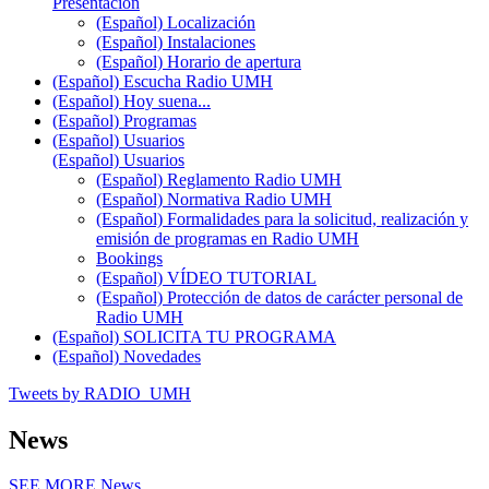
Presentación
(Español) Localización
(Español) Instalaciones
(Español) Horario de apertura
(Español) Escucha Radio UMH
(Español) Hoy suena...
(Español) Programas
(Español) Usuarios
(Español) Usuarios
(Español) Reglamento Radio UMH
(Español) Normativa Radio UMH
(Español) Formalidades para la solicitud, realización y
emisión de programas en Radio UMH
Bookings
(Español) VÍDEO TUTORIAL
(Español) Protección de datos de carácter personal de
Radio UMH
(Español) SOLICITA TU PROGRAMA
(Español) Novedades
Tweets by RADIO_UMH
News
SEE MORE
News