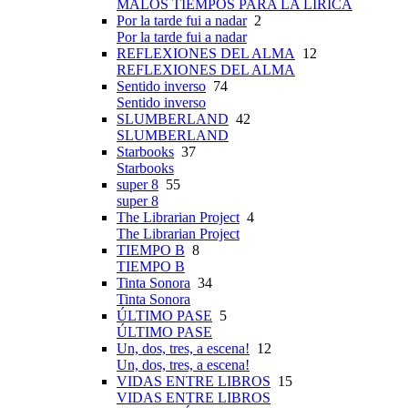
MALOS TIEMPOS PARA LA LÍRICA
Por la tarde fui a nadar
2
Por la tarde fui a nadar
REFLEXIONES DEL ALMA
12
REFLEXIONES DEL ALMA
Sentido inverso
74
Sentido inverso
SLUMBERLAND
42
SLUMBERLAND
Starbooks
37
Starbooks
super 8
55
super 8
The Librarian Project
4
The Librarian Project
TIEMPO B
8
TIEMPO B
Tinta Sonora
34
Tinta Sonora
ÚLTIMO PASE
5
ÚLTIMO PASE
Un, dos, tres, a escena!
12
Un, dos, tres, a escena!
VIDAS ENTRE LIBROS
15
VIDAS ENTRE LIBROS