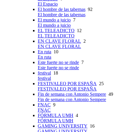
El Espacio
El hombre de las tabernas
92
El hombre de las tabernas
El mundo a juicio
7
El mundo a juicio
EL TELEADICTO
12
EL TELEADICTO
EN CLAVE FLORAL
2
EN CLAVE FLORAL
En ruta
10
En ruta
Este fuerte no se rinde
7
Este fuerte no se rinde
festival
18
festival
FESTIVALEO POR ESPAÑA
25
FESTIVALEO POR ESPAÑA
Fin de semana con Antonio Sempere
49
Fin de semana con Antonio Sempere
FNAC
9
FNAC
FÓRMULA UMH
4
FÓRMULA UMH
GAMING UNIVERSITY
16
GAMING UNIVERSITY