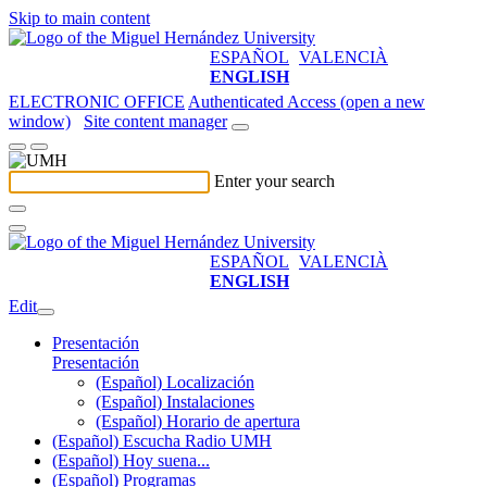
Skip to main content
ESPAÑOL
VALENCIÀ
ENGLISH
ELECTRONIC OFFICE
Authenticated Access (open a new
window)
Site content manager
Enter your search
ESPAÑOL
VALENCIÀ
ENGLISH
Edit
Presentación
Presentación
(Español) Localización
(Español) Instalaciones
(Español) Horario de apertura
(Español) Escucha Radio UMH
(Español) Hoy suena...
(Español) Programas