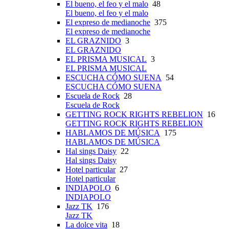
El bueno, el feo y el malo
48
El bueno, el feo y el malo
El expreso de medianoche
375
El expreso de medianoche
EL GRAZNIDO
3
EL GRAZNIDO
EL PRISMA MUSICAL
3
EL PRISMA MUSICAL
ESCUCHA CÓMO SUENA
54
ESCUCHA CÓMO SUENA
Escuela de Rock
28
Escuela de Rock
GETTING ROCK RIGHTS REBELION
16
GETTING ROCK RIGHTS REBELION
HABLAMOS DE MÚSICA
175
HABLAMOS DE MÚSICA
Hal sings Daisy
22
Hal sings Daisy
Hotel particular
27
Hotel particular
INDIAPOLO
6
INDIAPOLO
Jazz TK
176
Jazz TK
La dolce vita
18