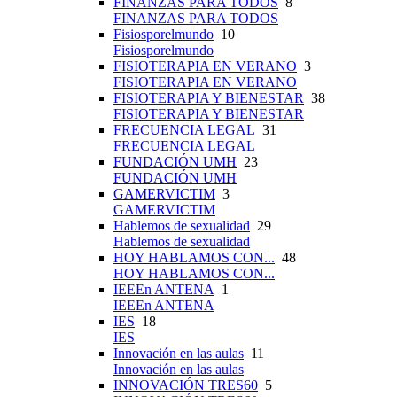
FINANZAS PARA TODOS
8
FINANZAS PARA TODOS
Fisiosporelmundo
10
Fisiosporelmundo
FISIOTERAPIA EN VERANO
3
FISIOTERAPIA EN VERANO
FISIOTERAPIA Y BIENESTAR
38
FISIOTERAPIA Y BIENESTAR
FRECUENCIA LEGAL
31
FRECUENCIA LEGAL
FUNDACIÓN UMH
23
FUNDACIÓN UMH
GAMERVICTIM
3
GAMERVICTIM
Hablemos de sexualidad
29
Hablemos de sexualidad
HOY HABLAMOS CON...
48
HOY HABLAMOS CON...
IEEEn ANTENA
1
IEEEn ANTENA
IES
18
IES
Innovación en las aulas
11
Innovación en las aulas
INNOVACIÓN TRES60
5