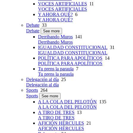
VOCES ARTIFICIALES
11
VOCES ARTIFICIALES
Y AHORA QUÉ?
6
Y AHORA QUÉ?
Debate
33
Debate
See more
Derribando Muros
141
Derribando Muros
IGUALDAD CONSTITUCIONAL
31
IGUALDAD CONSTITUCIONAL
POLÍTICA PARA APOLÍTICOS
14
POLÍTICA PARA APOLÍTICOS
Tu prens la paraula
7
Tu prens la paraula
Delegación al día
25
Delegación al día
Sports
264
Sports
See more
A LA COLA DEL PELOTÓN
135
A LA COLA DEL PELOTÓN
A TIRO DE TRES
13
A TIRO DE TRES
AFICIÓN HÉRCULES
21
AFICIÓN HÉRCULES