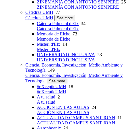
ZINEMANÍA CON ANTONIO SEMPERE
25
ZINEMANÍA CON ANTONIO SEMPERE
Cátedras UMH
77
Cátedras UMH
See more
Cátedra Palmeral d'Elx
34
Cátedra Palmeral d'Elx
Memoria de Elche
73
Memoria de Elche
Misteri d'Elx
14
Misteri d'Elx
UNIVERSIDAD INCLUSIVA
53
UNIVERSIDAD INCLUSIVA
Ciencia, Economía, Investigación, Medio Ambiente y
Tecnología
149
Ciencia, Economía, Investigación, Medio Ambiente y
Tecnología
See more
#eXcepticUMH
18
#eXcepticUMH
A tu salud
2
A tu salud
ACCIÓN EN LAS AULAS
24
ACCIÓN EN LAS AULAS
ACTUALIDAD CAMPUS SANT JOAN
11
ACTUALIDAD CAMPUS SANT JOAN
Agrophoenix
24