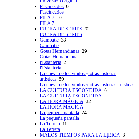
En versión original
Fascineados
9
Fascineados
FILA 7
10
FILA 7
FUERA DE SERIES
92
FUERA DE SERIES
Gambatte
33
Gambatte
Gotas Hernandianas
29
Gotas Hernandianas
l'Estanteria
2
l'Estanteria
La cueva de los vinilos y otras historias
artísticas
59
La cueva de los vinilos y otras historias artísticas
LA CULTURA ESCONDIDA
6
LA CULTURA ESCONDIDA
LA HORA MÁGICA
32
LA HORA MÁGICA
La pequeña pantalla
24
La pequeña pantalla
La Terreta
11
La Terreta
MALOS TIEMPOS PARA LA LÍRICA
3