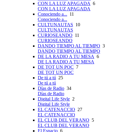
CON LA LUZ APAGADA
6
CON LA LUZ APAGADA
Conociendo a...
11
Conociendo a...
CULTUNAUTAS
10
CULTUNAUTAS
CURIOSEANDO
11
CURIOSEANDO
DANDO TIEMPO AL TIEMPO
3
DANDO TIEMPO AL TIEMPO
DE LA RADIO A TU MESA
6
DE LA RADIO A TU MESA
DE TOT UN POC
7
DE TOT UN POC
De tú a tú
25
De tú a tú
Días de Radio
34
Días de Radio
Digital Life Style
2
Digital Life Style
EL CATENACCIO
27
EL CATENACCIO
EL CLUB DEL VERANO
5
EL CLUB DEL VERANO
El Espacio
6