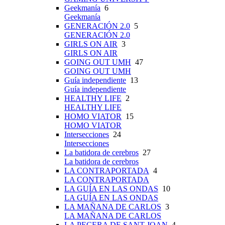
Geekmanía
6
Geekmanía
GENERACIÓN 2.0
5
GENERACIÓN 2.0
GIRLS ON AIR
3
GIRLS ON AIR
GOING OUT UMH
47
GOING OUT UMH
Guía independiente
13
Guía independiente
HEALTHY LIFE
2
HEALTHY LIFE
HOMO VIATOR
15
HOMO VIATOR
Intersecciones
24
Intersecciones
La batidora de cerebros
27
La batidora de cerebros
LA CONTRAPORTADA
4
LA CONTRAPORTADA
LA GUÍA EN LAS ONDAS
10
LA GUÍA EN LAS ONDAS
LA MAÑANA DE CARLOS
3
LA MAÑANA DE CARLOS
LA PECERA DE SANT JOAN
4