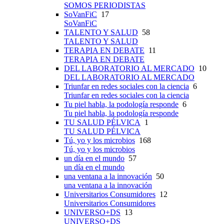
SOMOS PERIODISTAS
SoVanFiC
17
SoVanFiC
TALENTO Y SALUD
58
TALENTO Y SALUD
TERAPIA EN DEBATE
11
TERAPIA EN DEBATE
DEL LABORATORIO AL MERCADO
10
DEL LABORATORIO AL MERCADO
Triunfar en redes sociales con la ciencia
6
Triunfar en redes sociales con la ciencia
Tu piel habla, la podología responde
6
Tu piel habla, la podología responde
TU SALUD PÉLVICA
1
TU SALUD PÉLVICA
Tú, yo y los microbios
168
Tú, yo y los microbios
un día en el mundo
57
un día en el mundo
una ventana a la innovación
50
una ventana a la innovación
Universitarios Consumidores
12
Universitarios Consumidores
UNIVERSO+DS
13
UNIVERSO+DS