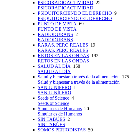
PSICORADIOACTIVIDAD
25
PSICORADIOACTIVIDAD
PSIQUITORCIENDO EL DERECHO
9
PSIQUITORCIENDO EL DERECHO
PUNTO DE VISTA
69
PUNTO DE VISTA
RADIODURANS
2
RADIODURANS
RARAS, PERO REALES
19
RARAS, PERO REALES
RETOS EN LAS ONDAS
192
RETOS EN LAS ONDAS
SALUD AL DÍA
158
SALUD AL DÍA
Salud y bienestar a través de la alimentación
175
Salud y bienestar a través de la alimentación
SAN JUNÍPERO
1
SAN JUNÍPERO
Seeds of Science
4
Seeds of Science
Simular es de Humanos
20
Simular es de Humanos
SIN TABÚES
2
SIN TABÚES
SOMOS PERIODISTAS
59