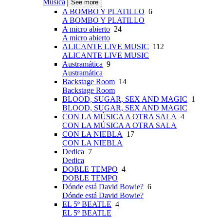
Música
See more
A BOMBO Y PLATILLO
6
A BOMBO Y PLATILLO
A micro abierto
24
A micro abierto
ALICANTE LIVE MUSIC
112
ALICANTE LIVE MUSIC
Austramática
9
Austramática
Backstage Room
14
Backstage Room
BLOOD, SUGAR, SEX AND MAGIC
1
BLOOD, SUGAR, SEX AND MAGIC
CON LA MÚSICA A OTRA SALA
4
CON LA MÚSICA A OTRA SALA
CON LA NIEBLA
17
CON LA NIEBLA
Dedica
7
Dedica
DOBLE TEMPO
4
DOBLE TEMPO
Dónde está David Bowie?
6
Dónde está David Bowie?
EL 5º BEATLE
4
EL 5º BEATLE