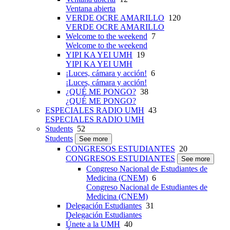
Ventana abierta
VERDE OCRE AMARILLO
120
VERDE OCRE AMARILLO
Welcome to the weekend
7
Welcome to the weekend
YIPI KA YEI UMH
19
YIPI KA YEI UMH
¡Luces, cámara y acción!
6
¡Luces, cámara y acción!
¿QUÉ ME PONGO?
38
¿QUÉ ME PONGO?
ESPECIALES RADIO UMH
43
ESPECIALES RADIO UMH
Students
52
Students
See more
CONGRESOS ESTUDIANTES
20
CONGRESOS ESTUDIANTES
See more
Congreso Nacional de Estudiantes de
Medicina (CNEM)
6
Congreso Nacional de Estudiantes de
Medicina (CNEM)
Delegación Estudiantes
31
Delegación Estudiantes
Únete a la UMH
40