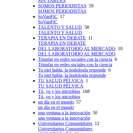
SIN TABÚES
SOMOS PERIODISTAS
59
SOMOS PERIODISTAS
SoVanFiC
17
SoVanFiC
TALENTO Y SALUD
58
TALENTO Y SALUD
TERAPIA EN DEBATE
11
TERAPIA EN DEBATE
DEL LABORATORIO AL MERCADO
10
DEL LABORATORIO AL MERCADO
Triunfar en redes sociales con la ciencia
6
Triunfar en redes sociales con la ciencia
Tu piel habla, la podología responde
6
Tu piel habla, la podología responde
TU SALUD PÉLVICA
1
TU SALUD PÉLVICA
Tú, yo y los microbios
168
Tú, yo y los microbios
un día en el mundo
57
un día en el mundo
una ventana a la innovación
50
una ventana a la innovación
Universitarios Consumidores
12
Universitarios Consumidores