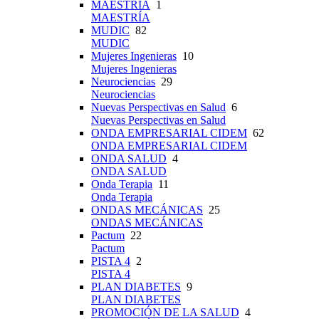
MAESTRÍA
1
MAESTRÍA
MUDIC
82
MUDIC
Mujeres Ingenieras
10
Mujeres Ingenieras
Neurociencias
29
Neurociencias
Nuevas Perspectivas en Salud
6
Nuevas Perspectivas en Salud
ONDA EMPRESARIAL CIDEM
62
ONDA EMPRESARIAL CIDEM
ONDA SALUD
4
ONDA SALUD
Onda Terapia
11
Onda Terapia
ONDAS MECÁNICAS
25
ONDAS MECÁNICAS
Pactum
22
Pactum
PISTA 4
2
PISTA 4
PLAN DIABETES
9
PLAN DIABETES
PROMOCIÓN DE LA SALUD
4