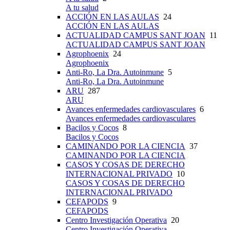
A tu salud
ACCIÓN EN LAS AULAS
24
ACCIÓN EN LAS AULAS
ACTUALIDAD CAMPUS SANT JOAN
11
ACTUALIDAD CAMPUS SANT JOAN
Agrophoenix
24
Agrophoenix
Anti-Ro, La Dra. Autoinmune
5
Anti-Ro, La Dra. Autoinmune
ARU
287
ARU
Avances enfermedades cardiovasculares
6
Avances enfermedades cardiovasculares
Bacilos y Cocos
8
Bacilos y Cocos
CAMINANDO POR LA CIENCIA
37
CAMINANDO POR LA CIENCIA
CASOS Y COSAS DE DERECHO
INTERNACIONAL PRIVADO
10
CASOS Y COSAS DE DERECHO
INTERNACIONAL PRIVADO
CEFAPODS
9
CEFAPODS
Centro Investigación Operativa
20
Centro Investigación Operativa