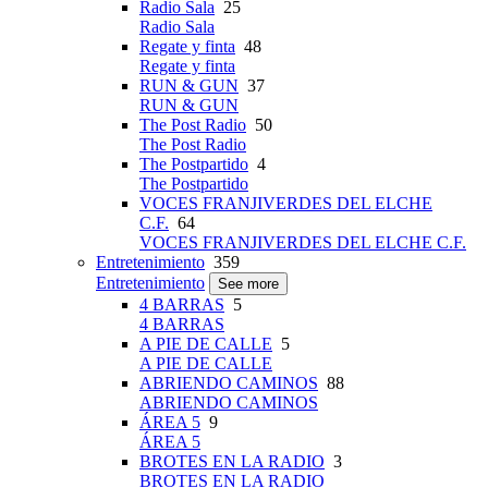
Radio Sala
25
Radio Sala
Regate y finta
48
Regate y finta
RUN & GUN
37
RUN & GUN
The Post Radio
50
The Post Radio
The Postpartido
4
The Postpartido
VOCES FRANJIVERDES DEL ELCHE
C.F.
64
VOCES FRANJIVERDES DEL ELCHE C.F.
Entretenimiento
359
Entretenimiento
See more
4 BARRAS
5
4 BARRAS
A PIE DE CALLE
5
A PIE DE CALLE
ABRIENDO CAMINOS
88
ABRIENDO CAMINOS
ÁREA 5
9
ÁREA 5
BROTES EN LA RADIO
3
BROTES EN LA RADIO