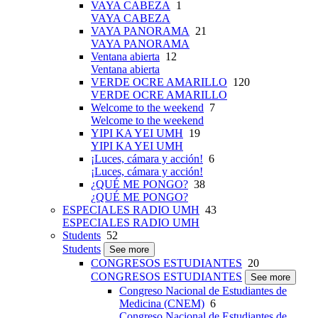
VAYA CABEZA
1
VAYA CABEZA
VAYA PANORAMA
21
VAYA PANORAMA
Ventana abierta
12
Ventana abierta
VERDE OCRE AMARILLO
120
VERDE OCRE AMARILLO
Welcome to the weekend
7
Welcome to the weekend
YIPI KA YEI UMH
19
YIPI KA YEI UMH
¡Luces, cámara y acción!
6
¡Luces, cámara y acción!
¿QUÉ ME PONGO?
38
¿QUÉ ME PONGO?
ESPECIALES RADIO UMH
43
ESPECIALES RADIO UMH
Students
52
Students
See more
CONGRESOS ESTUDIANTES
20
CONGRESOS ESTUDIANTES
See more
Congreso Nacional de Estudiantes de
Medicina (CNEM)
6
Congreso Nacional de Estudiantes de