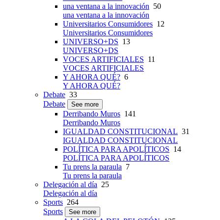
una ventana a la innovación
50
una ventana a la innovación
Universitarios Consumidores
12
Universitarios Consumidores
UNIVERSO+DS
13
UNIVERSO+DS
VOCES ARTIFICIALES
11
VOCES ARTIFICIALES
Y AHORA QUÉ?
6
Y AHORA QUÉ?
Debate
33
Debate
See more
Derribando Muros
141
Derribando Muros
IGUALDAD CONSTITUCIONAL
31
IGUALDAD CONSTITUCIONAL
POLÍTICA PARA APOLÍTICOS
14
POLÍTICA PARA APOLÍTICOS
Tu prens la paraula
7
Tu prens la paraula
Delegación al día
25
Delegación al día
Sports
264
Sports
See more