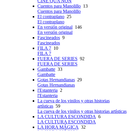
CINE QUA NON
Cuentos para Manolillo
13
Cuentos para Manolillo
El contraplano
25
El contraplano
En versión original
146
En versión original
Fascineados
9
Fascineados
FILA 7
10
FILA 7
FUERA DE SERIES
92
FUERA DE SERIES
Gambatte
33
Gambatte
Gotas Hernandianas
29
Gotas Hernandianas
l'Estanteria
2
l'Estanteria
La cueva de los vinilos y otras historias
artísticas
59
La cueva de los vinilos y otras historias artísticas
LA CULTURA ESCONDIDA
6
LA CULTURA ESCONDIDA
LA HORA MÁGICA
32