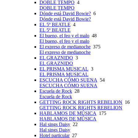
DOBLE TEMPO
4
DOBLE TEMPO
Dónde está David Bowie?
6
Dónde está David Bowie?
EL 5º BEATLE
4
EL 5º BEATLE
El bueno, el feo y el malo
48
El bueno, el feo y el malo
El expreso de medianoche
375
El expreso de medianoche
EL GRAZNIDO
3
EL GRAZNIDO
EL PRISMA MUSICAL
3
EL PRISMA MUSICAL
ESCUCHA CÓMO SUENA
54
ESCUCHA CÓMO SUENA
Escuela de Rock
28
Escuela de Rock
GETTING ROCK RIGHTS REBELION
16
GETTING ROCK RIGHTS REBELION
HABLAMOS DE MÚSICA
175
HABLAMOS DE MÚSICA
Hal sings Daisy
22
Hal sings Daisy
Hotel particular
27