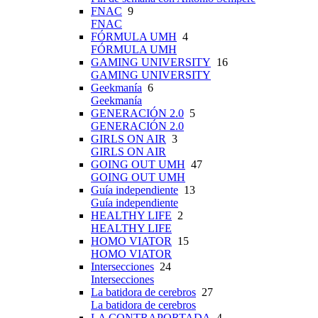
FNAC
9
FNAC
FÓRMULA UMH
4
FÓRMULA UMH
GAMING UNIVERSITY
16
GAMING UNIVERSITY
Geekmanía
6
Geekmanía
GENERACIÓN 2.0
5
GENERACIÓN 2.0
GIRLS ON AIR
3
GIRLS ON AIR
GOING OUT UMH
47
GOING OUT UMH
Guía independiente
13
Guía independiente
HEALTHY LIFE
2
HEALTHY LIFE
HOMO VIATOR
15
HOMO VIATOR
Intersecciones
24
Intersecciones
La batidora de cerebros
27
La batidora de cerebros
LA CONTRAPORTADA
4