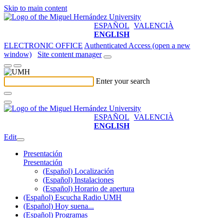
Skip to main content
ESPAÑOL
VALENCIÀ
ENGLISH
ELECTRONIC OFFICE
Authenticated Access (open a new
window)
Site content manager
Enter your search
ESPAÑOL
VALENCIÀ
ENGLISH
Edit
Presentación
Presentación
(Español) Localización
(Español) Instalaciones
(Español) Horario de apertura
(Español) Escucha Radio UMH
(Español) Hoy suena...
(Español) Programas