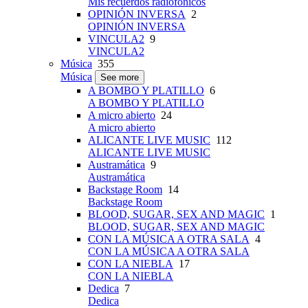
Mis recuerdos radiofónicos
OPINIÓN INVERSA
2
OPINIÓN INVERSA
VINCULA2
9
VINCULA2
Música
355
Música
See more
A BOMBO Y PLATILLO
6
A BOMBO Y PLATILLO
A micro abierto
24
A micro abierto
ALICANTE LIVE MUSIC
112
ALICANTE LIVE MUSIC
Austramática
9
Austramática
Backstage Room
14
Backstage Room
BLOOD, SUGAR, SEX AND MAGIC
1
BLOOD, SUGAR, SEX AND MAGIC
CON LA MÚSICA A OTRA SALA
4
CON LA MÚSICA A OTRA SALA
CON LA NIEBLA
17
CON LA NIEBLA
Dedica
7
Dedica