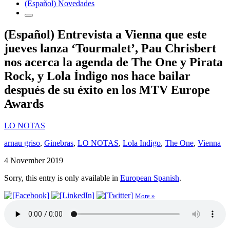
(Español) Novedades
(Español) Entrevista a Vienna que este
jueves lanza ‘Tourmalet’, Pau Chrisbert
nos acerca la agenda de The One y Pirata
Rock, y Lola Índigo nos hace bailar
después de su éxito en los MTV Europe
Awards
LO NOTAS
arnau griso
,
Ginebras
,
LO NOTAS
,
Lola Indigo
,
The One
,
Vienna
4 November 2019
Sorry, this entry is only available in
European Spanish
.
More »