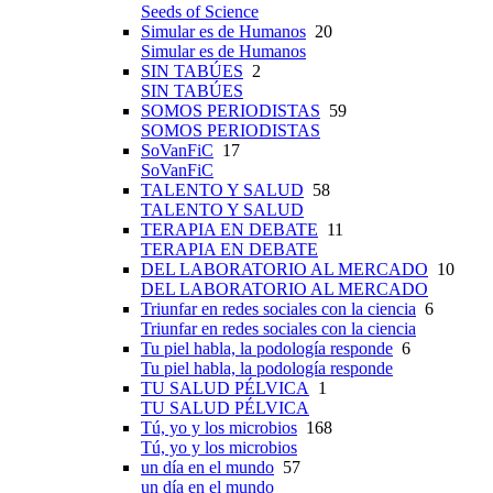
Seeds of Science
Simular es de Humanos
20
Simular es de Humanos
SIN TABÚES
2
SIN TABÚES
SOMOS PERIODISTAS
59
SOMOS PERIODISTAS
SoVanFiC
17
SoVanFiC
TALENTO Y SALUD
58
TALENTO Y SALUD
TERAPIA EN DEBATE
11
TERAPIA EN DEBATE
DEL LABORATORIO AL MERCADO
10
DEL LABORATORIO AL MERCADO
Triunfar en redes sociales con la ciencia
6
Triunfar en redes sociales con la ciencia
Tu piel habla, la podología responde
6
Tu piel habla, la podología responde
TU SALUD PÉLVICA
1
TU SALUD PÉLVICA
Tú, yo y los microbios
168
Tú, yo y los microbios
un día en el mundo
57
un día en el mundo