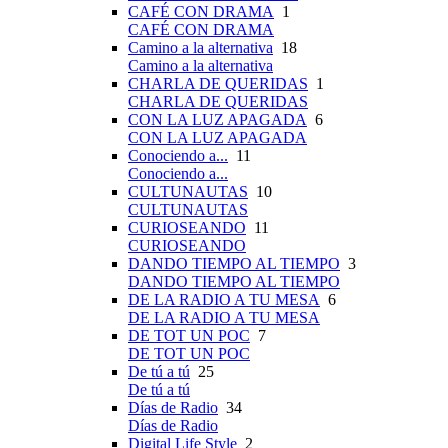
CAFÉ CON DRAMA
1
CAFÉ CON DRAMA
Camino a la alternativa
18
Camino a la alternativa
CHARLA DE QUERIDAS
1
CHARLA DE QUERIDAS
CON LA LUZ APAGADA
6
CON LA LUZ APAGADA
Conociendo a...
11
Conociendo a...
CULTUNAUTAS
10
CULTUNAUTAS
CURIOSEANDO
11
CURIOSEANDO
DANDO TIEMPO AL TIEMPO
3
DANDO TIEMPO AL TIEMPO
DE LA RADIO A TU MESA
6
DE LA RADIO A TU MESA
DE TOT UN POC
7
DE TOT UN POC
De tú a tú
25
De tú a tú
Días de Radio
34
Días de Radio
Digital Life Style
2