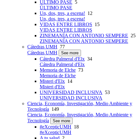
ÚLTIMO PASE
5
ÚLTIMO PASE
Un, dos, tres, a escena!
12
Un, dos, tres, a escena!
VIDAS ENTRE LIBROS
15
VIDAS ENTRE LIBROS
ZINEMANÍA CON ANTONIO SEMPERE
25
ZINEMANÍA CON ANTONIO SEMPERE
Cátedras UMH
77
Cátedras UMH
See more
Cátedra Palmeral d'Elx
34
Cátedra Palmeral d'Elx
Memoria de Elche
73
Memoria de Elche
Misteri d'Elx
14
Misteri d'Elx
UNIVERSIDAD INCLUSIVA
53
UNIVERSIDAD INCLUSIVA
Ciencia, Economía, Investigación, Medio Ambiente y
Tecnología
149
Ciencia, Economía, Investigación, Medio Ambiente y
Tecnología
See more
#eXcepticUMH
18
#eXcepticUMH
A tu salud
2