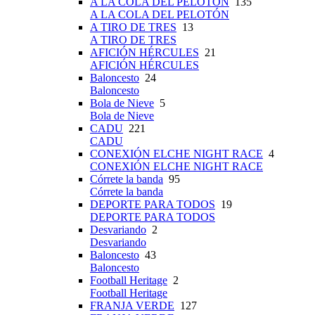
A LA COLA DEL PELOTÓN
135
A LA COLA DEL PELOTÓN
A TIRO DE TRES
13
A TIRO DE TRES
AFICIÓN HÉRCULES
21
AFICIÓN HÉRCULES
Baloncesto
24
Baloncesto
Bola de Nieve
5
Bola de Nieve
CADU
221
CADU
CONEXIÓN ELCHE NIGHT RACE
4
CONEXIÓN ELCHE NIGHT RACE
Córrete la banda
95
Córrete la banda
DEPORTE PARA TODOS
19
DEPORTE PARA TODOS
Desvariando
2
Desvariando
Baloncesto
43
Baloncesto
Football Heritage
2
Football Heritage
FRANJA VERDE
127