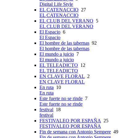
Digital Life Style
EL CATENACCIO
27
EL CATENACCIO
EL CLUB DEL VERANO
5
EL CLUB DEL VERANO
El Espacio
6
El Espacio
El hombre de las tabernas
92
El hombre de las tabernas
El mundo a juicio
7
El mundo a juicio
EL TELEADICTO
12
EL TELEADICTO
EN CLAVE FLORAL
2
EN CLAVE FLORAL
En ruta
10
En ruta
Este fuerte no se rinde
7
Este fuerte no se rinde
festival
18
festival
FESTIVALEO POR ESPAÑA
25
FESTIVALEO POR ESPAÑA
Fin de semana con Antonio Sempere
49
Fin de semana con Antonio Sempere