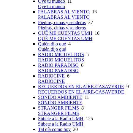
Oye tu mundo
11
Oye tu mundo
PALABRAS AL VIENTO
13
PALABRAS AL VIENTO
Piedras, cimas y senderos
37
Piedras, cimas y senderos
QUÉ ME CUENTAS UMH
10
QUÉ ME CUENTAS UMH
Quién dijo qué
4
Quién dijo qué
RADIO MIGUELITOS
5
RADIO MIGUELITOS
RADIO PARADISO
6
RADIO PARADISO
RADIOCINE
6
RADIOCINE
RECUERDOS EN EL AIRE-CASAVERDE
9
RECUERDOS EN EL AIRE-CASAVERDE
SONIDO AMBIENTE
11
SONIDO AMBIENTE
STRANGER FILMS
8
STRANGER FILMS
Súbete a la Radio UMH
125
Súbete a la Radio UMH
Tal día como hoy
20