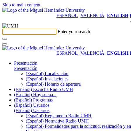
Skip to main content
ESPAÑOL
VALENCIÀ
ENGLISH
Enter your search
ESPAÑOL
VALENCIÀ
ENGLISH
Presentación
Presentación
(Español) Localización
(Español) Instalaciones
(Español) Horario de apertura
(Español) Escucha Radio UMH
(Español) Hoy suena...
(Español) Programas
(Español) Usuarios
(Español) Usuarios
(Español) Reglamento Radio UMH
(Español) Normativa Radio UMH
(Español) Formalidades para la solicitud, realización 