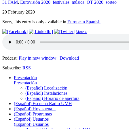
31 FAM
,
Eurovisión 2020
,
festivales
,
música
,
OT 2020
,
sorteo
20 February 2020
Sorry, this entry is only available in
European Spanish
.
More »
Podcast:
Play in new window
|
Download
Subscribe:
RSS
Presentación
Presentación
(Español) Localización
(Español) Instalaciones
(Español) Horario de apertura
(Español) Escucha Radio UMH
(Español) Hoy suena...
(Español) Programas
(Español) Usuarios
(Español) Usuarios