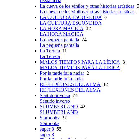
l'Estanteria
La cueva de los vinilos y otras historias artísticas
5
La cueva de los vinilos y otras historias artísticas
LA CULTURA ESCONDIDA
6
LA CULTURA ESCONDIDA
LA HORA MÁGICA
32
LA HORA MÁGICA
La pequeña pantalla
24
La pequeña pantalla
La Terreta
11
La Terreta
MALOS TIEMPOS PARA LA LÍRICA
3
MALOS TIEMPOS PARA LA LÍRICA
Por la tarde fui a nadar
2
Por la tarde fui a nadar
REFLEXIONES DEL ALMA
12
REFLEXIONES DEL ALMA
Sentido inverso
74
Sentido inverso
SLUMBERLAND
42
SLUMBERLAND
Starbooks
37
Starbooks
super 8
55
super 8