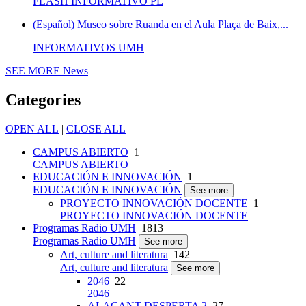
FLASH INFORMATIVO PE
(Español) Museo sobre Ruanda en el Aula Plaça de Baix,...
INFORMATIVOS UMH
SEE MORE
News
Categories
OPEN ALL
|
CLOSE ALL
CAMPUS ABIERTO
1
CAMPUS ABIERTO
EDUCACIÓN E INNOVACIÓN
1
EDUCACIÓN E INNOVACIÓN
See more
PROYECTO INNOVACIÓN DOCENTE
1
PROYECTO INNOVACIÓN DOCENTE
Programas Radio UMH
1813
Programas Radio UMH
See more
Art, culture and literatura
142
Art, culture and literatura
See more
2046
22
2046
ALACANT DESPERTA 2
27