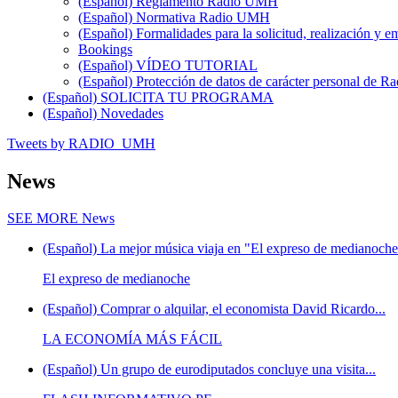
(Español) Reglamento Radio UMH
(Español) Normativa Radio UMH
(Español) Formalidades para la solicitud, realización 
Bookings
(Español) VÍDEO TUTORIAL
(Español) Protección de datos de carácter personal de 
(Español) SOLICITA TU PROGRAMA
(Español) Novedades
Tweets by RADIO_UMH
News
SEE MORE
News
(Español) La mejor música viaja en "El expreso de medianoche"
El expreso de medianoche
(Español) Comprar o alquilar, el economista David Ricardo...
LA ECONOMÍA MÁS FÁCIL
(Español) Un grupo de eurodiputados concluye una visita...