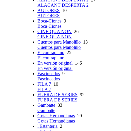
ALACANT DESPERTA 2
AUTORES
10
AUTORES
Boca-Ciones
9
Boca-Ciones
CINE QUA NON
26
CINE QUA NON
Cuentos para Manolillo
13
Cuentos para Manolillo
El contraplano
25
El contraplano
En versión original
146
En versión original
Fascineados
9
Fascineados
FILA 7
10
FILA 7
FUERA DE SERIES
92
FUERA DE SERIES
Gambatte
33
Gambatte
Gotas Hernandianas
29
Gotas Hernandianas
l'Estanteria
2