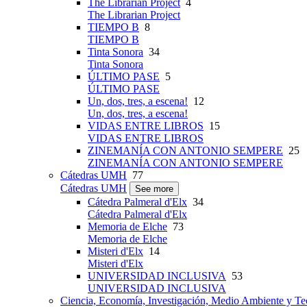
The Librarian Project
4
The Librarian Project
TIEMPO B
8
TIEMPO B
Tinta Sonora
34
Tinta Sonora
ÚLTIMO PASE
5
ÚLTIMO PASE
Un, dos, tres, a escena!
12
Un, dos, tres, a escena!
VIDAS ENTRE LIBROS
15
VIDAS ENTRE LIBROS
ZINEMANÍA CON ANTONIO SEMPERE
25
ZINEMANÍA CON ANTONIO SEMPERE
Cátedras UMH
77
Cátedras UMH
See more
Cátedra Palmeral d'Elx
34
Cátedra Palmeral d'Elx
Memoria de Elche
73
Memoria de Elche
Misteri d'Elx
14
Misteri d'Elx
UNIVERSIDAD INCLUSIVA
53
UNIVERSIDAD INCLUSIVA
Ciencia, Economía, Investigación, Medio Ambiente y Te