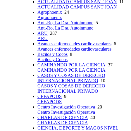
ACTUALIDAD CAMPUS SANT JOAN
11
ACTUALIDAD CAMPUS SANT JOAN
Agrophoenix
24
Agrophoenix
Anti-Ro, La Dra. Autoinmune
5
Anti-Ro, La Dra. Autoinmune
ARU
287
ARU
Avances enfermedades cardiovasculares
6
Avances enfermedades cardiovasculares
Bacilos y Cocos
8
Bacilos y Cocos
CAMINANDO POR LA CIENCIA
37
CAMINANDO POR LA CIENCIA
CASOS Y COSAS DE DERECHO
INTERNACIONAL PRIVADO
10
CASOS Y COSAS DE DERECHO
INTERNACIONAL PRIVADO
CEFAPODS
9
CEFAPODS
Centro Investigación Operativa
20
Centro Investigación Operativa
CHARLAS DE CIENCIA
40
CHARLAS DE CIENCIA
CIENCIA, DEPORTE Y MAGOS NIVEL