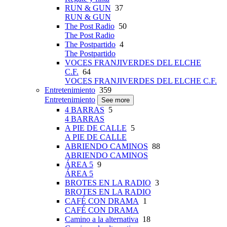
RUN & GUN
37
RUN & GUN
The Post Radio
50
The Post Radio
The Postpartido
4
The Postpartido
VOCES FRANJIVERDES DEL ELCHE
C.F.
64
VOCES FRANJIVERDES DEL ELCHE C.F.
Entretenimiento
359
Entretenimiento
See more
4 BARRAS
5
4 BARRAS
A PIE DE CALLE
5
A PIE DE CALLE
ABRIENDO CAMINOS
88
ABRIENDO CAMINOS
ÁREA 5
9
ÁREA 5
BROTES EN LA RADIO
3
BROTES EN LA RADIO
CAFÉ CON DRAMA
1
CAFÉ CON DRAMA
Camino a la alternativa
18