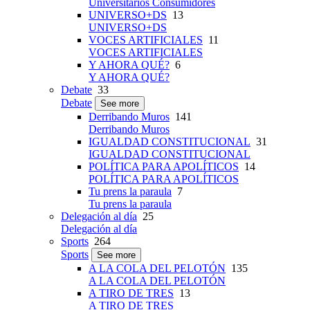
Universitarios Consumidores
UNIVERSO+DS
13
UNIVERSO+DS
VOCES ARTIFICIALES
11
VOCES ARTIFICIALES
Y AHORA QUÉ?
6
Y AHORA QUÉ?
Debate
33
Debate
See more
Derribando Muros
141
Derribando Muros
IGUALDAD CONSTITUCIONAL
31
IGUALDAD CONSTITUCIONAL
POLÍTICA PARA APOLÍTICOS
14
POLÍTICA PARA APOLÍTICOS
Tu prens la paraula
7
Tu prens la paraula
Delegación al día
25
Delegación al día
Sports
264
Sports
See more
A LA COLA DEL PELOTÓN
135
A LA COLA DEL PELOTÓN
A TIRO DE TRES
13
A TIRO DE TRES