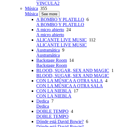
VINCULA2
Música
355
Música
See more
A BOMBO Y PLATILLO
6
A BOMBO Y PLATILLO
A micro abierto
24
A micro abierto
ALICANTE LIVE MUSIC
112
ALICANTE LIVE MUSIC
Austramática
9
Austramática
Backstage Room
14
Backstage Room
BLOOD, SUGAR, SEX AND MAGIC
1
BLOOD, SUGAR, SEX AND MAGIC
CON LA MÚSICA A OTRA SALA
4
CON LA MÚSICA A OTRA SALA
CON LA NIEBLA
17
CON LA NIEBLA
Dedica
7
Dedica
DOBLE TEMPO
4
DOBLE TEMPO
Dónde está David Bowie?
6
Dónde está David Bowie?