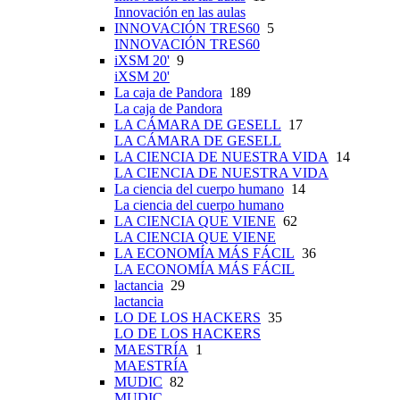
Innovación en las aulas
INNOVACIÓN TRES60
5
INNOVACIÓN TRES60
iXSM 20'
9
iXSM 20'
La caja de Pandora
189
La caja de Pandora
LA CÁMARA DE GESELL
17
LA CÁMARA DE GESELL
LA CIENCIA DE NUESTRA VIDA
14
LA CIENCIA DE NUESTRA VIDA
La ciencia del cuerpo humano
14
La ciencia del cuerpo humano
LA CIENCIA QUE VIENE
62
LA CIENCIA QUE VIENE
LA ECONOMÍA MÁS FÁCIL
36
LA ECONOMÍA MÁS FÁCIL
lactancia
29
lactancia
LO DE LOS HACKERS
35
LO DE LOS HACKERS
MAESTRÍA
1
MAESTRÍA
MUDIC
82
MUDIC