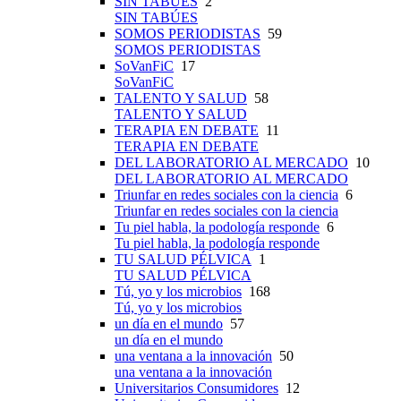
SIN TABÚES
2
SIN TABÚES
SOMOS PERIODISTAS
59
SOMOS PERIODISTAS
SoVanFiC
17
SoVanFiC
TALENTO Y SALUD
58
TALENTO Y SALUD
TERAPIA EN DEBATE
11
TERAPIA EN DEBATE
DEL LABORATORIO AL MERCADO
10
DEL LABORATORIO AL MERCADO
Triunfar en redes sociales con la ciencia
6
Triunfar en redes sociales con la ciencia
Tu piel habla, la podología responde
6
Tu piel habla, la podología responde
TU SALUD PÉLVICA
1
TU SALUD PÉLVICA
Tú, yo y los microbios
168
Tú, yo y los microbios
un día en el mundo
57
un día en el mundo
una ventana a la innovación
50
una ventana a la innovación
Universitarios Consumidores
12