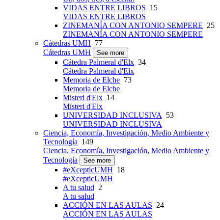
VIDAS ENTRE LIBROS
15
VIDAS ENTRE LIBROS
ZINEMANÍA CON ANTONIO SEMPERE
25
ZINEMANÍA CON ANTONIO SEMPERE
Cátedras UMH
77
Cátedras UMH
See more
Cátedra Palmeral d'Elx
34
Cátedra Palmeral d'Elx
Memoria de Elche
73
Memoria de Elche
Misteri d'Elx
14
Misteri d'Elx
UNIVERSIDAD INCLUSIVA
53
UNIVERSIDAD INCLUSIVA
Ciencia, Economía, Investigación, Medio Ambiente y
Tecnología
149
Ciencia, Economía, Investigación, Medio Ambiente y
Tecnología
See more
#eXcepticUMH
18
#eXcepticUMH
A tu salud
2
A tu salud
ACCIÓN EN LAS AULAS
24
ACCIÓN EN LAS AULAS