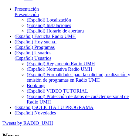
Presentación
Presentación
(Español) Localización
(Español) Instalaciones
(Español) Horario de apertura
(Español) Escucha Radio UMH
(Español) Hoy suena...
(Español) Programas
(Español) Usuarios
(Español) Usuarios
(Español) Reglamento Radio UMH
(Español) Normativa Radio UMH
(Español) Formalidades para la solicitud, realización y
emisión de programas en Radio UMH
Bookings
(Español) VÍDEO TUTORIAL
(Español) Protección de datos de carácter personal de
Radio UMH
(Español) SOLICITA TU PROGRAMA
(Español) Novedades
Tweets by RADIO_UMH
News