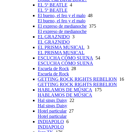
EL 5º BEATLE
4
EL 5º BEATLE
El bueno, el feo y el malo
48
El bueno, el feo y el malo
El expreso de medianoche
375
El expreso de medianoche
EL GRAZNIDO
3
EL GRAZNIDO
EL PRISMA MUSICAL
3
EL PRISMA MUSICAL
ESCUCHA CÓMO SUENA
54
ESCUCHA CÓMO SUENA
Escuela de Rock
28
Escuela de Rock
GETTING ROCK RIGHTS REBELION
16
GETTING ROCK RIGHTS REBELION
HABLAMOS DE MÚSICA
175
HABLAMOS DE MÚSICA
Hal sings Daisy
22
Hal sings Daisy
Hotel particular
27
Hotel particular
INDIAPOLO
6
INDIAPOLO