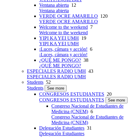
Ventana abierta
12
Ventana abierta
VERDE OCRE AMARILLO
120
VERDE OCRE AMARILLO
Welcome to the weekend
7
Welcome to the weekend
YIPI KA YEI UMH
19
YIPI KA YEI UMH
¡Luces, cámara y acción!
6
¡Luces, cámara y acción!
¿QUÉ ME PONGO?
38
¿QUÉ ME PONGO?
ESPECIALES RADIO UMH
43
ESPECIALES RADIO UMH
Students
52
Students
See more
CONGRESOS ESTUDIANTES
20
CONGRESOS ESTUDIANTES
See more
Congreso Nacional de Estudiantes de
Medicina (CNEM)
6
Congreso Nacional de Estudiantes de
Medicina (CNEM)
Delegación Estudiantes
31
Delegación Estudiantes