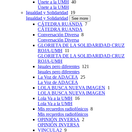
Únete a la UMH
40
Únete a la UMH
Igualdad y Solidaridad
19
Igualdad y Solidaridad
See more
CÁTEDRA RUANDA
7
CÁTEDRA RUANDA
Conversación Diversa
8
Conversación Diversa
GLORIETA DE LA SOLIDARIDAD CRUZ
ROJA-UMH
11
GLORIETA DE LA SOLIDARIDAD CRUZ
ROJA-UMH
Iguales pero diferentes
121
Iguales pero diferentes
La Voz de ADACEA
25
La Voz de ADACEA
LOLA BUSCA NUEVA IMAGEN
1
LOLA BUSCA NUEVA IMAGEN
Lola Va a la UMH
16
Lola Va a la UMH
Mis recuerdos radiofónicos
8
Mis recuerdos radiofónicos
OPINIÓN INVERSA
2
OPINIÓN INVERSA
VINCULA2
9