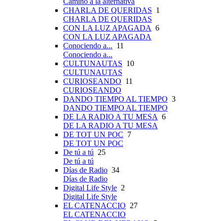
Camino a la alternativa
CHARLA DE QUERIDAS
1
CHARLA DE QUERIDAS
CON LA LUZ APAGADA
6
CON LA LUZ APAGADA
Conociendo a...
11
Conociendo a...
CULTUNAUTAS
10
CULTUNAUTAS
CURIOSEANDO
11
CURIOSEANDO
DANDO TIEMPO AL TIEMPO
3
DANDO TIEMPO AL TIEMPO
DE LA RADIO A TU MESA
6
DE LA RADIO A TU MESA
DE TOT UN POC
7
DE TOT UN POC
De tú a tú
25
De tú a tú
Días de Radio
34
Días de Radio
Digital Life Style
2
Digital Life Style
EL CATENACCIO
27
EL CATENACCIO