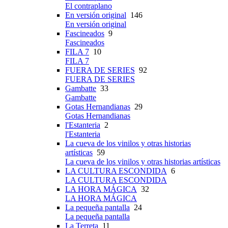
El contraplano
En versión original
146
En versión original
Fascineados
9
Fascineados
FILA 7
10
FILA 7
FUERA DE SERIES
92
FUERA DE SERIES
Gambatte
33
Gambatte
Gotas Hernandianas
29
Gotas Hernandianas
l'Estanteria
2
l'Estanteria
La cueva de los vinilos y otras historias
artísticas
59
La cueva de los vinilos y otras historias artísticas
LA CULTURA ESCONDIDA
6
LA CULTURA ESCONDIDA
LA HORA MÁGICA
32
LA HORA MÁGICA
La pequeña pantalla
24
La pequeña pantalla
La Terreta
11