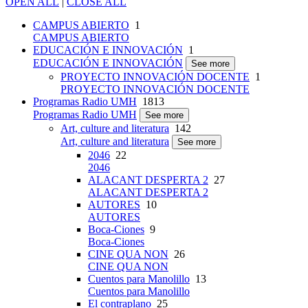
OPEN ALL
|
CLOSE ALL
CAMPUS ABIERTO
1
CAMPUS ABIERTO
EDUCACIÓN E INNOVACIÓN
1
EDUCACIÓN E INNOVACIÓN
See more
PROYECTO INNOVACIÓN DOCENTE
1
PROYECTO INNOVACIÓN DOCENTE
Programas Radio UMH
1813
Programas Radio UMH
See more
Art, culture and literatura
142
Art, culture and literatura
See more
2046
22
2046
ALACANT DESPERTA 2
27
ALACANT DESPERTA 2
AUTORES
10
AUTORES
Boca-Ciones
9
Boca-Ciones
CINE QUA NON
26
CINE QUA NON
Cuentos para Manolillo
13
Cuentos para Manolillo
El contraplano
25