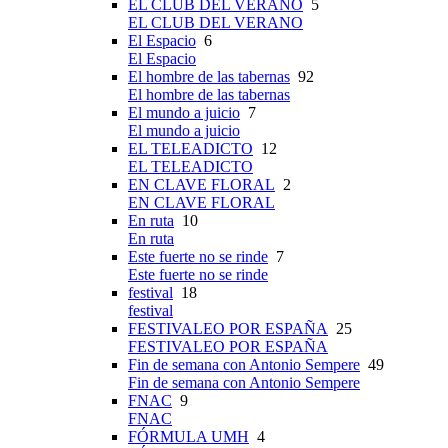
EL CLUB DEL VERANO
5
EL CLUB DEL VERANO
El Espacio
6
El Espacio
El hombre de las tabernas
92
El hombre de las tabernas
El mundo a juicio
7
El mundo a juicio
EL TELEADICTO
12
EL TELEADICTO
EN CLAVE FLORAL
2
EN CLAVE FLORAL
En ruta
10
En ruta
Este fuerte no se rinde
7
Este fuerte no se rinde
festival
18
festival
FESTIVALEO POR ESPAÑA
25
FESTIVALEO POR ESPAÑA
Fin de semana con Antonio Sempere
49
Fin de semana con Antonio Sempere
FNAC
9
FNAC
FÓRMULA UMH
4