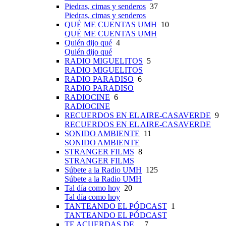
Piedras, cimas y senderos
37
Piedras, cimas y senderos
QUÉ ME CUENTAS UMH
10
QUÉ ME CUENTAS UMH
Quién dijo qué
4
Quién dijo qué
RADIO MIGUELITOS
5
RADIO MIGUELITOS
RADIO PARADISO
6
RADIO PARADISO
RADIOCINE
6
RADIOCINE
RECUERDOS EN EL AIRE-CASAVERDE
9
RECUERDOS EN EL AIRE-CASAVERDE
SONIDO AMBIENTE
11
SONIDO AMBIENTE
STRANGER FILMS
8
STRANGER FILMS
Súbete a la Radio UMH
125
Súbete a la Radio UMH
Tal día como hoy
20
Tal día como hoy
TANTEANDO EL PÓDCAST
1
TANTEANDO EL PÓDCAST
TE ACUERDAS DE...
7