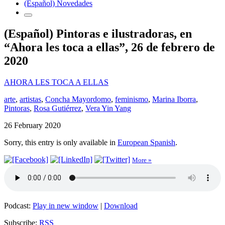
(Español) Novedades
(Español) Pintoras e ilustradoras, en
“Ahora les toca a ellas”, 26 de febrero de
2020
AHORA LES TOCA A ELLAS
arte
,
artistas
,
Concha Mayordomo
,
feminismo
,
Marina Iborra
,
Pintoras
,
Rosa Gutiérrez
,
Vera Yin Yang
26 February 2020
Sorry, this entry is only available in
European Spanish
.
More »
Podcast:
Play in new window
|
Download
Subscribe:
RSS