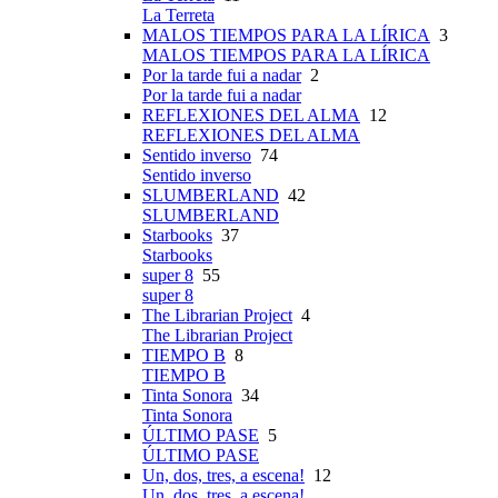
La Terreta
MALOS TIEMPOS PARA LA LÍRICA
3
MALOS TIEMPOS PARA LA LÍRICA
Por la tarde fui a nadar
2
Por la tarde fui a nadar
REFLEXIONES DEL ALMA
12
REFLEXIONES DEL ALMA
Sentido inverso
74
Sentido inverso
SLUMBERLAND
42
SLUMBERLAND
Starbooks
37
Starbooks
super 8
55
super 8
The Librarian Project
4
The Librarian Project
TIEMPO B
8
TIEMPO B
Tinta Sonora
34
Tinta Sonora
ÚLTIMO PASE
5
ÚLTIMO PASE
Un, dos, tres, a escena!
12
Un, dos, tres, a escena!