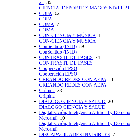
21
35
CIENCIA, DEPORTE Y MAGOS NIVEL 21
COFA
62
COFA
COMA
7
COMA
CON-CIENCIA Y MÚSICA
11
CON-CIENCIA Y MÚSICA
ConSentido (INID)
89
ConSentido (INID)
CONTRASTE DE FASES
74
CONTRASTE DE FASES
Cooperación EPSO
11
Cooperación EPSO
CREANDO REDES CON AEPA
11
CREANDO REDES CON AEPA
Crímina
33
Crímina
DIÁLOGO CIENCIA Y SALUD
20
DIÁLOGO CIENCIA Y SALUD
Digitalización, Inteligencia Artificial y Derecho
Mercantil
10
Digitalización, Inteligencia Artificial y Derecho
Mercantil
DISCAPACIDADES INVISIBLES
7