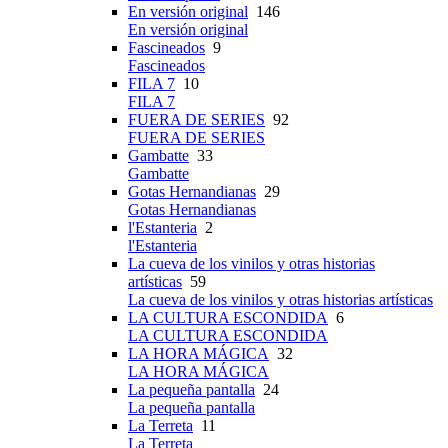
En versión original
146
En versión original
Fascineados
9
Fascineados
FILA 7
10
FILA 7
FUERA DE SERIES
92
FUERA DE SERIES
Gambatte
33
Gambatte
Gotas Hernandianas
29
Gotas Hernandianas
l'Estanteria
2
l'Estanteria
La cueva de los vinilos y otras historias
artísticas
59
La cueva de los vinilos y otras historias artísticas
LA CULTURA ESCONDIDA
6
LA CULTURA ESCONDIDA
LA HORA MÁGICA
32
LA HORA MÁGICA
La pequeña pantalla
24
La pequeña pantalla
La Terreta
11
La Terreta