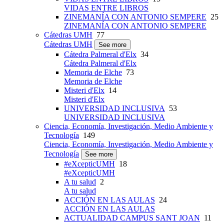
VIDAS ENTRE LIBROS
ZINEMANÍA CON ANTONIO SEMPERE
25
ZINEMANÍA CON ANTONIO SEMPERE
Cátedras UMH
77
Cátedras UMH
See more
Cátedra Palmeral d'Elx
34
Cátedra Palmeral d'Elx
Memoria de Elche
73
Memoria de Elche
Misteri d'Elx
14
Misteri d'Elx
UNIVERSIDAD INCLUSIVA
53
UNIVERSIDAD INCLUSIVA
Ciencia, Economía, Investigación, Medio Ambiente y
Tecnología
149
Ciencia, Economía, Investigación, Medio Ambiente y
Tecnología
See more
#eXcepticUMH
18
#eXcepticUMH
A tu salud
2
A tu salud
ACCIÓN EN LAS AULAS
24
ACCIÓN EN LAS AULAS
ACTUALIDAD CAMPUS SANT JOAN
11