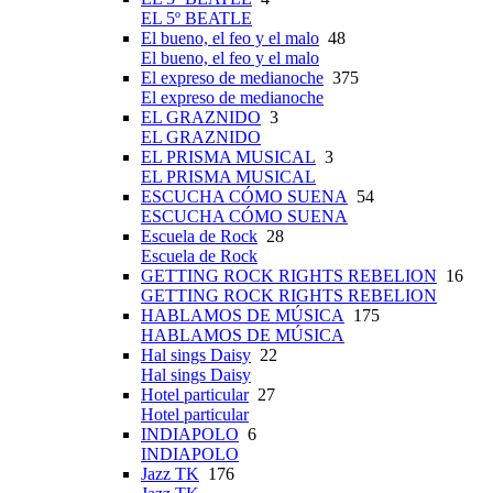
EL 5º BEATLE
El bueno, el feo y el malo
48
El bueno, el feo y el malo
El expreso de medianoche
375
El expreso de medianoche
EL GRAZNIDO
3
EL GRAZNIDO
EL PRISMA MUSICAL
3
EL PRISMA MUSICAL
ESCUCHA CÓMO SUENA
54
ESCUCHA CÓMO SUENA
Escuela de Rock
28
Escuela de Rock
GETTING ROCK RIGHTS REBELION
16
GETTING ROCK RIGHTS REBELION
HABLAMOS DE MÚSICA
175
HABLAMOS DE MÚSICA
Hal sings Daisy
22
Hal sings Daisy
Hotel particular
27
Hotel particular
INDIAPOLO
6
INDIAPOLO
Jazz TK
176