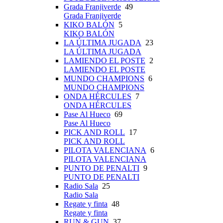
Grada Franjiverde
49
Grada Franjiverde
KIKO BALÓN
5
KIKO BALÓN
LA ÚLTIMA JUGADA
23
LA ÚLTIMA JUGADA
LAMIENDO EL POSTE
2
LAMIENDO EL POSTE
MUNDO CHAMPIONS
6
MUNDO CHAMPIONS
ONDA HÉRCULES
7
ONDA HÉRCULES
Pase Al Hueco
69
Pase Al Hueco
PICK AND ROLL
17
PICK AND ROLL
PILOTA VALENCIANA
6
PILOTA VALENCIANA
PUNTO DE PENALTI
9
PUNTO DE PENALTI
Radio Sala
25
Radio Sala
Regate y finta
48
Regate y finta
RUN & GUN
37