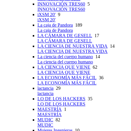
INNOVACIÓN TRES60
5
INNOVACIÓN TRES60
iXSM 20'
9
iXSM 20'
La caja de Pandora
189
La caja de Pandora
LA CÁMARA DE GESELL
17
LA CÁMARA DE GESELL
LA CIENCIA DE NUESTRA VIDA
14
LA CIENCIA DE NUESTRA VIDA
La ciencia del cuerpo humano
14
La ciencia del cuerpo humano
LA CIENCIA QUE VIENE
62
LA CIENCIA QUE VIENE
LA ECONOMÍA MÁS FÁCIL
36
LA ECONOMÍA MÁS FÁCIL
lactancia
29
lactancia
LO DE LOS HACKERS
35
LO DE LOS HACKERS
MAESTRÍA
1
MAESTRÍA
MUDIC
82
MUDIC
Mujeres Ingenieras
10