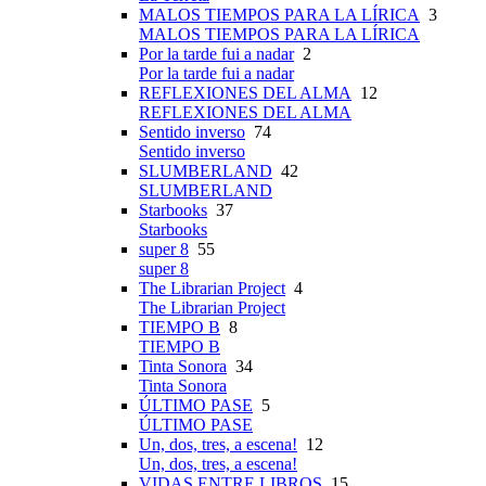
MALOS TIEMPOS PARA LA LÍRICA
3
MALOS TIEMPOS PARA LA LÍRICA
Por la tarde fui a nadar
2
Por la tarde fui a nadar
REFLEXIONES DEL ALMA
12
REFLEXIONES DEL ALMA
Sentido inverso
74
Sentido inverso
SLUMBERLAND
42
SLUMBERLAND
Starbooks
37
Starbooks
super 8
55
super 8
The Librarian Project
4
The Librarian Project
TIEMPO B
8
TIEMPO B
Tinta Sonora
34
Tinta Sonora
ÚLTIMO PASE
5
ÚLTIMO PASE
Un, dos, tres, a escena!
12
Un, dos, tres, a escena!
VIDAS ENTRE LIBROS
15