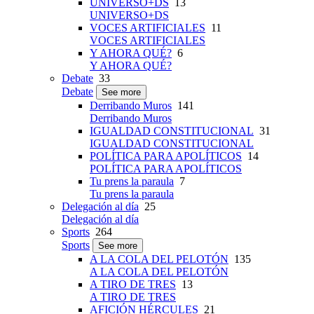
UNIVERSO+DS
13
UNIVERSO+DS
VOCES ARTIFICIALES
11
VOCES ARTIFICIALES
Y AHORA QUÉ?
6
Y AHORA QUÉ?
Debate
33
Debate
See more
Derribando Muros
141
Derribando Muros
IGUALDAD CONSTITUCIONAL
31
IGUALDAD CONSTITUCIONAL
POLÍTICA PARA APOLÍTICOS
14
POLÍTICA PARA APOLÍTICOS
Tu prens la paraula
7
Tu prens la paraula
Delegación al día
25
Delegación al día
Sports
264
Sports
See more
A LA COLA DEL PELOTÓN
135
A LA COLA DEL PELOTÓN
A TIRO DE TRES
13
A TIRO DE TRES
AFICIÓN HÉRCULES
21