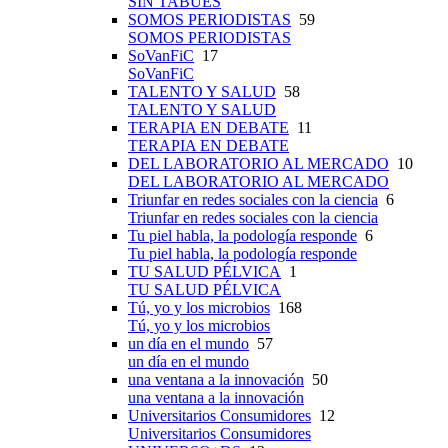
SIN TABÚES
SOMOS PERIODISTAS
59
SOMOS PERIODISTAS
SoVanFiC
17
SoVanFiC
TALENTO Y SALUD
58
TALENTO Y SALUD
TERAPIA EN DEBATE
11
TERAPIA EN DEBATE
DEL LABORATORIO AL MERCADO
10
DEL LABORATORIO AL MERCADO
Triunfar en redes sociales con la ciencia
6
Triunfar en redes sociales con la ciencia
Tu piel habla, la podología responde
6
Tu piel habla, la podología responde
TU SALUD PÉLVICA
1
TU SALUD PÉLVICA
Tú, yo y los microbios
168
Tú, yo y los microbios
un día en el mundo
57
un día en el mundo
una ventana a la innovación
50
una ventana a la innovación
Universitarios Consumidores
12
Universitarios Consumidores