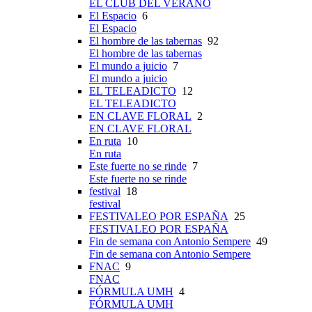
EL CLUB DEL VERANO
El Espacio
6
El Espacio
El hombre de las tabernas
92
El hombre de las tabernas
El mundo a juicio
7
El mundo a juicio
EL TELEADICTO
12
EL TELEADICTO
EN CLAVE FLORAL
2
EN CLAVE FLORAL
En ruta
10
En ruta
Este fuerte no se rinde
7
Este fuerte no se rinde
festival
18
festival
FESTIVALEO POR ESPAÑA
25
FESTIVALEO POR ESPAÑA
Fin de semana con Antonio Sempere
49
Fin de semana con Antonio Sempere
FNAC
9
FNAC
FÓRMULA UMH
4
FÓRMULA UMH