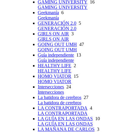
GAMING UNIVERSITY
16
GAMING UNIVERSITY
Geekmanía
6
Geekmanía
GENERACIÓN 2.0
5
GENERACIÓN 2.0
GIRLS ON AIR
3
GIRLS ON AIR
GOING OUT UMH
47
GOING OUT UMH
Guía independiente
13
Guía independiente
HEALTHY LIFE
2
HEALTHY LIFE
HOMO VIATOR
15
HOMO VIATOR
Intersecciones
24
Intersecciones
La batidora de cerebros
27
La batidora de cerebros
LA CONTRAPORTADA
4
LA CONTRAPORTADA
LA GUÍA EN LAS ONDAS
10
LA GUÍA EN LAS ONDAS
LA MAÑANA DE CARLOS
3