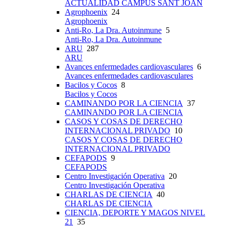
ACTUALIDAD CAMPUS SANT JOAN
Agrophoenix
24
Agrophoenix
Anti-Ro, La Dra. Autoinmune
5
Anti-Ro, La Dra. Autoinmune
ARU
287
ARU
Avances enfermedades cardiovasculares
6
Avances enfermedades cardiovasculares
Bacilos y Cocos
8
Bacilos y Cocos
CAMINANDO POR LA CIENCIA
37
CAMINANDO POR LA CIENCIA
CASOS Y COSAS DE DERECHO
INTERNACIONAL PRIVADO
10
CASOS Y COSAS DE DERECHO
INTERNACIONAL PRIVADO
CEFAPODS
9
CEFAPODS
Centro Investigación Operativa
20
Centro Investigación Operativa
CHARLAS DE CIENCIA
40
CHARLAS DE CIENCIA
CIENCIA, DEPORTE Y MAGOS NIVEL
21
35