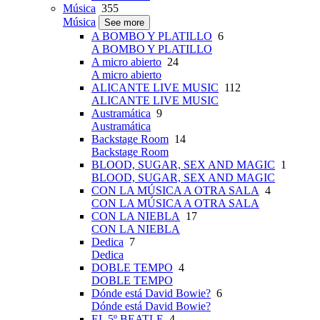
Música
355
Música
See more
A BOMBO Y PLATILLO
6
A BOMBO Y PLATILLO
A micro abierto
24
A micro abierto
ALICANTE LIVE MUSIC
112
ALICANTE LIVE MUSIC
Austramática
9
Austramática
Backstage Room
14
Backstage Room
BLOOD, SUGAR, SEX AND MAGIC
1
BLOOD, SUGAR, SEX AND MAGIC
CON LA MÚSICA A OTRA SALA
4
CON LA MÚSICA A OTRA SALA
CON LA NIEBLA
17
CON LA NIEBLA
Dedica
7
Dedica
DOBLE TEMPO
4
DOBLE TEMPO
Dónde está David Bowie?
6
Dónde está David Bowie?
EL 5º BEATLE
4