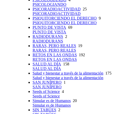
PSICOLOGIANDO
PSICORADIOACTIVIDAD
25
PSICORADIOACTIVIDAD
PSIQUITORCIENDO EL DERECHO
9
PSIQUITORCIENDO EL DERECHO
PUNTO DE VISTA
69
PUNTO DE VISTA
RADIODURANS
2
RADIODURANS
RARAS, PERO REALES
19
RARAS, PERO REALES
RETOS EN LAS ONDAS
192
RETOS EN LAS ONDAS
SALUD AL DÍA
158
SALUD AL DÍA
Salud y bienestar a través de la alimentación
175
Salud y bienestar a través de la alimentación
SAN JUNÍPERO
1
SAN JUNÍPERO
Seeds of Science
4
Seeds of Science
Simular es de Humanos
20
Simular es de Humanos
SIN TABÚES
2