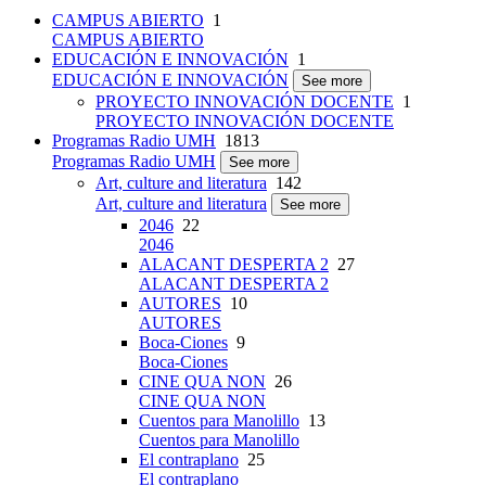
CAMPUS ABIERTO
1
CAMPUS ABIERTO
EDUCACIÓN E INNOVACIÓN
1
EDUCACIÓN E INNOVACIÓN
See more
PROYECTO INNOVACIÓN DOCENTE
1
PROYECTO INNOVACIÓN DOCENTE
Programas Radio UMH
1813
Programas Radio UMH
See more
Art, culture and literatura
142
Art, culture and literatura
See more
2046
22
2046
ALACANT DESPERTA 2
27
ALACANT DESPERTA 2
AUTORES
10
AUTORES
Boca-Ciones
9
Boca-Ciones
CINE QUA NON
26
CINE QUA NON
Cuentos para Manolillo
13
Cuentos para Manolillo
El contraplano
25
El contraplano