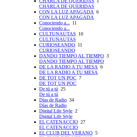
CHARLA DE QUERIDAS
1
CHARLA DE QUERIDAS
CON LA LUZ APAGADA
6
CON LA LUZ APAGADA
Conociendo a...
11
Conociendo a...
CULTUNAUTAS
10
CULTUNAUTAS
CURIOSEANDO
11
CURIOSEANDO
DANDO TIEMPO AL TIEMPO
3
DANDO TIEMPO AL TIEMPO
DE LA RADIO A TU MESA
6
DE LA RADIO A TU MESA
DE TOT UN POC
7
DE TOT UN POC
De tú a tú
25
De tú a tú
Días de Radio
34
Días de Radio
Digital Life Style
2
Digital Life Style
EL CATENACCIO
27
EL CATENACCIO
EL CLUB DEL VERANO
5