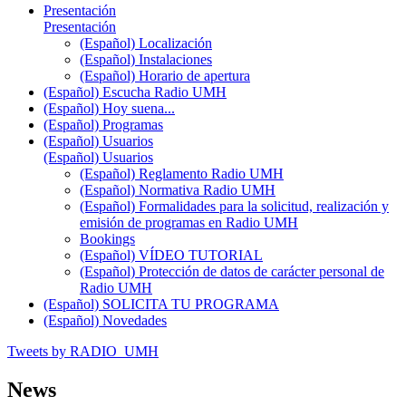
Presentación
Presentación
(Español) Localización
(Español) Instalaciones
(Español) Horario de apertura
(Español) Escucha Radio UMH
(Español) Hoy suena...
(Español) Programas
(Español) Usuarios
(Español) Usuarios
(Español) Reglamento Radio UMH
(Español) Normativa Radio UMH
(Español) Formalidades para la solicitud, realización y
emisión de programas en Radio UMH
Bookings
(Español) VÍDEO TUTORIAL
(Español) Protección de datos de carácter personal de
Radio UMH
(Español) SOLICITA TU PROGRAMA
(Español) Novedades
Tweets by RADIO_UMH
News