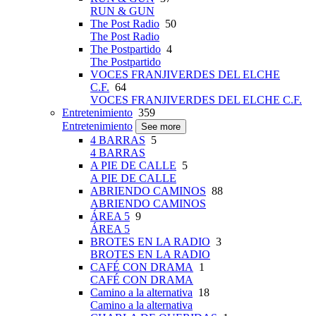
RUN & GUN
The Post Radio
50
The Post Radio
The Postpartido
4
The Postpartido
VOCES FRANJIVERDES DEL ELCHE
C.F.
64
VOCES FRANJIVERDES DEL ELCHE C.F.
Entretenimiento
359
Entretenimiento
See more
4 BARRAS
5
4 BARRAS
A PIE DE CALLE
5
A PIE DE CALLE
ABRIENDO CAMINOS
88
ABRIENDO CAMINOS
ÁREA 5
9
ÁREA 5
BROTES EN LA RADIO
3
BROTES EN LA RADIO
CAFÉ CON DRAMA
1
CAFÉ CON DRAMA
Camino a la alternativa
18
Camino a la alternativa