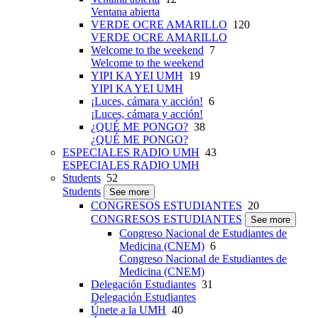
Ventana abierta
VERDE OCRE AMARILLO
120
VERDE OCRE AMARILLO
Welcome to the weekend
7
Welcome to the weekend
YIPI KA YEI UMH
19
YIPI KA YEI UMH
¡Luces, cámara y acción!
6
¡Luces, cámara y acción!
¿QUÉ ME PONGO?
38
¿QUÉ ME PONGO?
ESPECIALES RADIO UMH
43
ESPECIALES RADIO UMH
Students
52
Students
See more
CONGRESOS ESTUDIANTES
20
CONGRESOS ESTUDIANTES
See more
Congreso Nacional de Estudiantes de
Medicina (CNEM)
6
Congreso Nacional de Estudiantes de
Medicina (CNEM)
Delegación Estudiantes
31
Delegación Estudiantes
Únete a la UMH
40