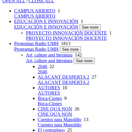
OPEN ALL
|
CLOSE ALL
CAMPUS ABIERTO
1
CAMPUS ABIERTO
EDUCACIÓN E INNOVACIÓN
1
EDUCACIÓN E INNOVACIÓN
See more
PROYECTO INNOVACIÓN DOCENTE
1
PROYECTO INNOVACIÓN DOCENTE
Programas Radio UMH
1813
Programas Radio UMH
See more
Art, culture and literatura
142
Art, culture and literatura
See more
2046
22
2046
ALACANT DESPERTA 2
27
ALACANT DESPERTA 2
AUTORES
10
AUTORES
Boca-Ciones
9
Boca-Ciones
CINE QUA NON
26
CINE QUA NON
Cuentos para Manolillo
13
Cuentos para Manolillo
El contraplano
25