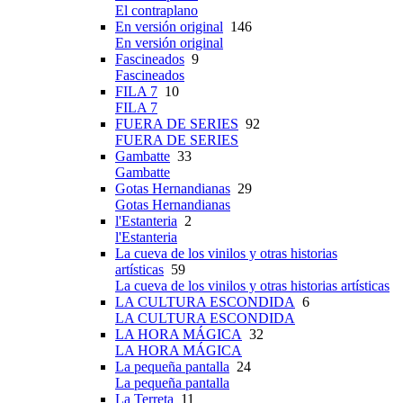
El contraplano
En versión original
146
En versión original
Fascineados
9
Fascineados
FILA 7
10
FILA 7
FUERA DE SERIES
92
FUERA DE SERIES
Gambatte
33
Gambatte
Gotas Hernandianas
29
Gotas Hernandianas
l'Estanteria
2
l'Estanteria
La cueva de los vinilos y otras historias
artísticas
59
La cueva de los vinilos y otras historias artísticas
LA CULTURA ESCONDIDA
6
LA CULTURA ESCONDIDA
LA HORA MÁGICA
32
LA HORA MÁGICA
La pequeña pantalla
24
La pequeña pantalla
La Terreta
11