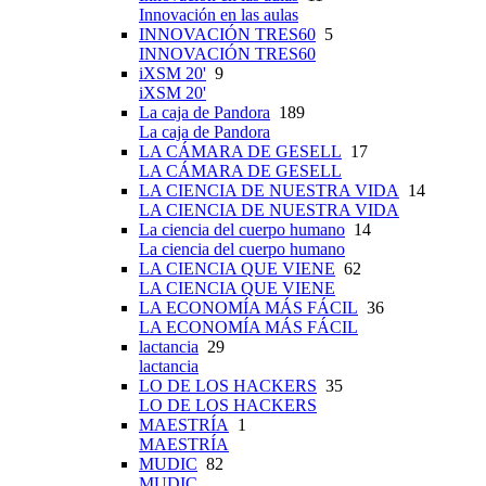
Innovación en las aulas
INNOVACIÓN TRES60
5
INNOVACIÓN TRES60
iXSM 20'
9
iXSM 20'
La caja de Pandora
189
La caja de Pandora
LA CÁMARA DE GESELL
17
LA CÁMARA DE GESELL
LA CIENCIA DE NUESTRA VIDA
14
LA CIENCIA DE NUESTRA VIDA
La ciencia del cuerpo humano
14
La ciencia del cuerpo humano
LA CIENCIA QUE VIENE
62
LA CIENCIA QUE VIENE
LA ECONOMÍA MÁS FÁCIL
36
LA ECONOMÍA MÁS FÁCIL
lactancia
29
lactancia
LO DE LOS HACKERS
35
LO DE LOS HACKERS
MAESTRÍA
1
MAESTRÍA
MUDIC
82
MUDIC