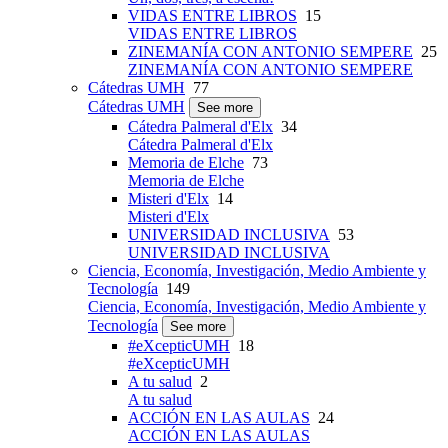
VIDAS ENTRE LIBROS
15
VIDAS ENTRE LIBROS
ZINEMANÍA CON ANTONIO SEMPERE
25
ZINEMANÍA CON ANTONIO SEMPERE
Cátedras UMH
77
Cátedras UMH
See more
Cátedra Palmeral d'Elx
34
Cátedra Palmeral d'Elx
Memoria de Elche
73
Memoria de Elche
Misteri d'Elx
14
Misteri d'Elx
UNIVERSIDAD INCLUSIVA
53
UNIVERSIDAD INCLUSIVA
Ciencia, Economía, Investigación, Medio Ambiente y
Tecnología
149
Ciencia, Economía, Investigación, Medio Ambiente y
Tecnología
See more
#eXcepticUMH
18
#eXcepticUMH
A tu salud
2
A tu salud
ACCIÓN EN LAS AULAS
24
ACCIÓN EN LAS AULAS