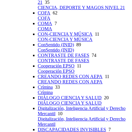
21
35
CIENCIA, DEPORTE Y MAGOS NIVEL 21
COFA
62
COFA
COMA
7
COMA
CON-CIENCIA Y MÚSICA
11
CON-CIENCIA Y MÚSICA
ConSentido (INID)
89
ConSentido (INID)
CONTRASTE DE FASES
74
CONTRASTE DE FASES
Cooperación EPSO
11
Cooperación EPSO
CREANDO REDES CON AEPA
11
CREANDO REDES CON AEPA
Crímina
33
Crímina
DIÁLOGO CIENCIA Y SALUD
20
DIÁLOGO CIENCIA Y SALUD
Digitalización, Inteligencia Artificial y Derecho
Mercantil
10
Digitalización, Inteligencia Artificial y Derecho
Mercantil
DISCAPACIDADES INVISIBLES
7