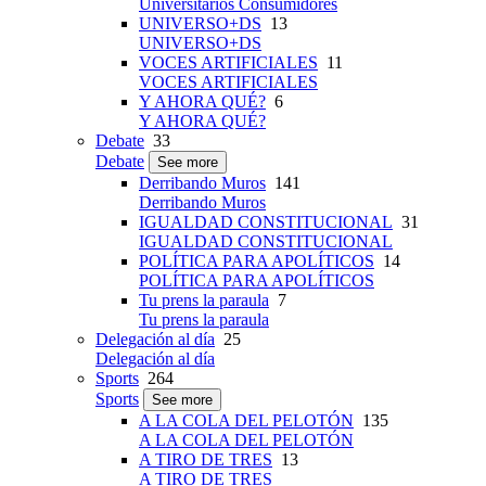
Universitarios Consumidores
UNIVERSO+DS
13
UNIVERSO+DS
VOCES ARTIFICIALES
11
VOCES ARTIFICIALES
Y AHORA QUÉ?
6
Y AHORA QUÉ?
Debate
33
Debate
See more
Derribando Muros
141
Derribando Muros
IGUALDAD CONSTITUCIONAL
31
IGUALDAD CONSTITUCIONAL
POLÍTICA PARA APOLÍTICOS
14
POLÍTICA PARA APOLÍTICOS
Tu prens la paraula
7
Tu prens la paraula
Delegación al día
25
Delegación al día
Sports
264
Sports
See more
A LA COLA DEL PELOTÓN
135
A LA COLA DEL PELOTÓN
A TIRO DE TRES
13
A TIRO DE TRES