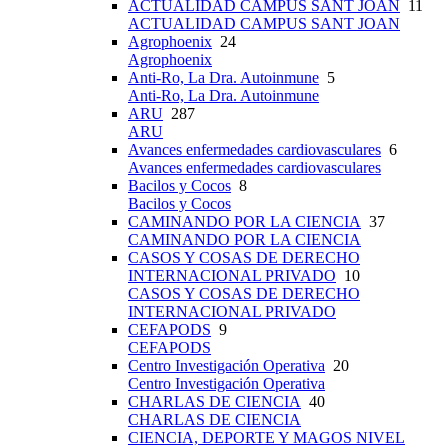
ACTUALIDAD CAMPUS SANT JOAN
11
ACTUALIDAD CAMPUS SANT JOAN
Agrophoenix
24
Agrophoenix
Anti-Ro, La Dra. Autoinmune
5
Anti-Ro, La Dra. Autoinmune
ARU
287
ARU
Avances enfermedades cardiovasculares
6
Avances enfermedades cardiovasculares
Bacilos y Cocos
8
Bacilos y Cocos
CAMINANDO POR LA CIENCIA
37
CAMINANDO POR LA CIENCIA
CASOS Y COSAS DE DERECHO
INTERNACIONAL PRIVADO
10
CASOS Y COSAS DE DERECHO
INTERNACIONAL PRIVADO
CEFAPODS
9
CEFAPODS
Centro Investigación Operativa
20
Centro Investigación Operativa
CHARLAS DE CIENCIA
40
CHARLAS DE CIENCIA
CIENCIA, DEPORTE Y MAGOS NIVEL