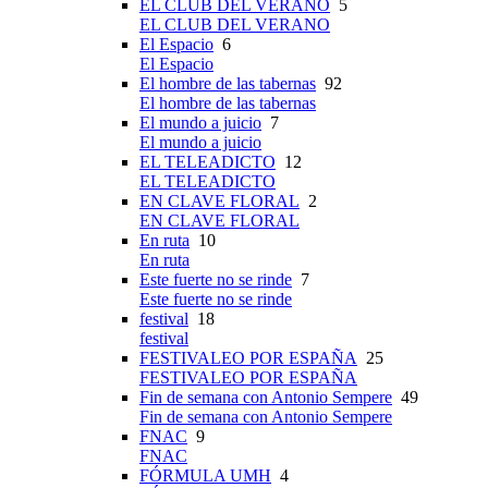
EL CLUB DEL VERANO
5
EL CLUB DEL VERANO
El Espacio
6
El Espacio
El hombre de las tabernas
92
El hombre de las tabernas
El mundo a juicio
7
El mundo a juicio
EL TELEADICTO
12
EL TELEADICTO
EN CLAVE FLORAL
2
EN CLAVE FLORAL
En ruta
10
En ruta
Este fuerte no se rinde
7
Este fuerte no se rinde
festival
18
festival
FESTIVALEO POR ESPAÑA
25
FESTIVALEO POR ESPAÑA
Fin de semana con Antonio Sempere
49
Fin de semana con Antonio Sempere
FNAC
9
FNAC
FÓRMULA UMH
4