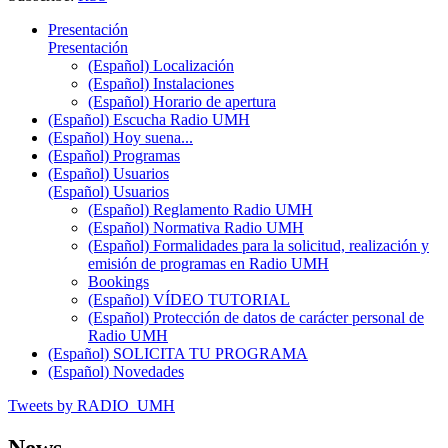
Presentación
Presentación
(Español) Localización
(Español) Instalaciones
(Español) Horario de apertura
(Español) Escucha Radio UMH
(Español) Hoy suena...
(Español) Programas
(Español) Usuarios
(Español) Usuarios
(Español) Reglamento Radio UMH
(Español) Normativa Radio UMH
(Español) Formalidades para la solicitud, realización y
emisión de programas en Radio UMH
Bookings
(Español) VÍDEO TUTORIAL
(Español) Protección de datos de carácter personal de
Radio UMH
(Español) SOLICITA TU PROGRAMA
(Español) Novedades
Tweets by RADIO_UMH
News