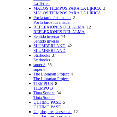
La Terreta
MALOS TIEMPOS PARA LA LÍRICA
3
MALOS TIEMPOS PARA LA LÍRICA
Por la tarde fui a nadar
2
Por la tarde fui a nadar
REFLEXIONES DEL ALMA
12
REFLEXIONES DEL ALMA
Sentido inverso
74
Sentido inverso
SLUMBERLAND
42
SLUMBERLAND
Starbooks
37
Starbooks
super 8
55
super 8
The Librarian Project
4
The Librarian Project
TIEMPO B
8
TIEMPO B
Tinta Sonora
34
Tinta Sonora
ÚLTIMO PASE
5
ÚLTIMO PASE
Un, dos, tres, a escena!
12
Un, dos, tres, a escena!