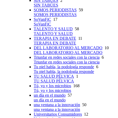
SIN TABÚES
2
SIN TABÚES
SOMOS PERIODISTAS
59
SOMOS PERIODISTAS
SoVanFiC
17
SoVanFiC
TALENTO Y SALUD
58
TALENTO Y SALUD
TERAPIA EN DEBATE
11
TERAPIA EN DEBATE
DEL LABORATORIO AL MERCADO
10
DEL LABORATORIO AL MERCADO
Triunfar en redes sociales con la ciencia
6
Triunfar en redes sociales con la ciencia
Tu piel habla, la podología responde
6
Tu piel habla, la podología responde
TU SALUD PÉLVICA
1
TU SALUD PÉLVICA
Tú, yo y los microbios
168
Tú, yo y los microbios
un día en el mundo
57
un día en el mundo
una ventana a la innovación
50
una ventana a la innovación
Universitarios Consumidores
12