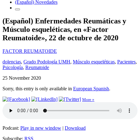
(Español) Novedades
(Español) Enfermedades Reumáticas y
Músculo esqueléticas, en «Factor
Reumatoide», 22 de octubre de 2020
FACTOR REUMATOIDE
dolencias
,
Grado Podología UMH
,
Músculo esqueléticas
,
Pacientes
,
Psicología
,
Reumatoide
25 November 2020
Sorry, this entry is only available in
European Spanish
.
More »
Podcast:
Play in new window
|
Download
Subscribe:
RSS