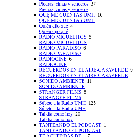
Piedras, cimas y senderos
37
Piedras, cimas y senderos
QUÉ ME CUENTAS UMH
10
QUÉ ME CUENTAS UMH
Quién dijo qué
4
Quién dijo qué
RADIO MIGUELITOS
5
RADIO MIGUELITOS
RADIO PARADISO
6
RADIO PARADISO
RADIOCINE
6
RADIOCINE
RECUERDOS EN EL AIRE-CASAVERDE
9
RECUERDOS EN EL AIRE-CASAVERDE
SONIDO AMBIENTE
11
SONIDO AMBIENTE
STRANGER FILMS
8
STRANGER FILMS
Súbete a la Radio UMH
125
Súbete a la Radio UMH
Tal día como hoy
20
Tal día como hoy
TANTEANDO EL PÓDCAST
1
TANTEANDO EL PÓDCAST
TE ACUERDAS DE...
7