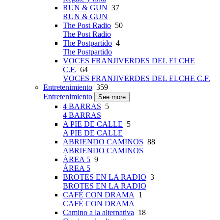
RUN & GUN
37
RUN & GUN
The Post Radio
50
The Post Radio
The Postpartido
4
The Postpartido
VOCES FRANJIVERDES DEL ELCHE
C.F.
64
VOCES FRANJIVERDES DEL ELCHE C.F.
Entretenimiento
359
Entretenimiento
See more
4 BARRAS
5
4 BARRAS
A PIE DE CALLE
5
A PIE DE CALLE
ABRIENDO CAMINOS
88
ABRIENDO CAMINOS
ÁREA 5
9
ÁREA 5
BROTES EN LA RADIO
3
BROTES EN LA RADIO
CAFÉ CON DRAMA
1
CAFÉ CON DRAMA
Camino a la alternativa
18