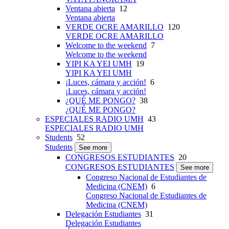
Ventana abierta
12
Ventana abierta
VERDE OCRE AMARILLO
120
VERDE OCRE AMARILLO
Welcome to the weekend
7
Welcome to the weekend
YIPI KA YEI UMH
19
YIPI KA YEI UMH
¡Luces, cámara y acción!
6
¡Luces, cámara y acción!
¿QUÉ ME PONGO?
38
¿QUÉ ME PONGO?
ESPECIALES RADIO UMH
43
ESPECIALES RADIO UMH
Students
52
Students
See more
CONGRESOS ESTUDIANTES
20
CONGRESOS ESTUDIANTES
See more
Congreso Nacional de Estudiantes de
Medicina (CNEM)
6
Congreso Nacional de Estudiantes de
Medicina (CNEM)
Delegación Estudiantes
31
Delegación Estudiantes