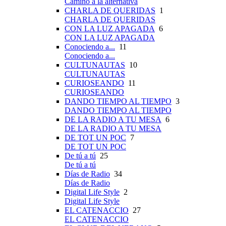
Camino a la alternativa
CHARLA DE QUERIDAS
1
CHARLA DE QUERIDAS
CON LA LUZ APAGADA
6
CON LA LUZ APAGADA
Conociendo a...
11
Conociendo a...
CULTUNAUTAS
10
CULTUNAUTAS
CURIOSEANDO
11
CURIOSEANDO
DANDO TIEMPO AL TIEMPO
3
DANDO TIEMPO AL TIEMPO
DE LA RADIO A TU MESA
6
DE LA RADIO A TU MESA
DE TOT UN POC
7
DE TOT UN POC
De tú a tú
25
De tú a tú
Días de Radio
34
Días de Radio
Digital Life Style
2
Digital Life Style
EL CATENACCIO
27
EL CATENACCIO