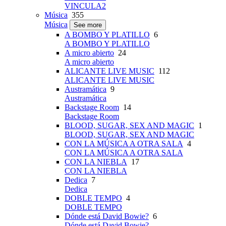
VINCULA2
Música
355
Música
See more
A BOMBO Y PLATILLO
6
A BOMBO Y PLATILLO
A micro abierto
24
A micro abierto
ALICANTE LIVE MUSIC
112
ALICANTE LIVE MUSIC
Austramática
9
Austramática
Backstage Room
14
Backstage Room
BLOOD, SUGAR, SEX AND MAGIC
1
BLOOD, SUGAR, SEX AND MAGIC
CON LA MÚSICA A OTRA SALA
4
CON LA MÚSICA A OTRA SALA
CON LA NIEBLA
17
CON LA NIEBLA
Dedica
7
Dedica
DOBLE TEMPO
4
DOBLE TEMPO
Dónde está David Bowie?
6
Dónde está David Bowie?