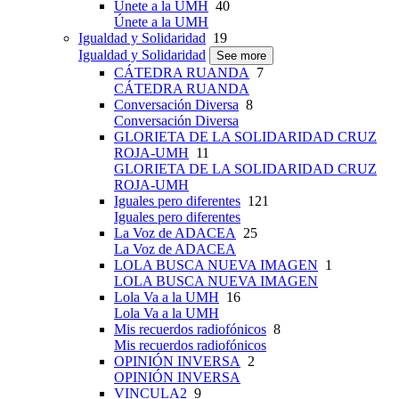
Únete a la UMH
40
Únete a la UMH
Igualdad y Solidaridad
19
Igualdad y Solidaridad
See more
CÁTEDRA RUANDA
7
CÁTEDRA RUANDA
Conversación Diversa
8
Conversación Diversa
GLORIETA DE LA SOLIDARIDAD CRUZ
ROJA-UMH
11
GLORIETA DE LA SOLIDARIDAD CRUZ
ROJA-UMH
Iguales pero diferentes
121
Iguales pero diferentes
La Voz de ADACEA
25
La Voz de ADACEA
LOLA BUSCA NUEVA IMAGEN
1
LOLA BUSCA NUEVA IMAGEN
Lola Va a la UMH
16
Lola Va a la UMH
Mis recuerdos radiofónicos
8
Mis recuerdos radiofónicos
OPINIÓN INVERSA
2
OPINIÓN INVERSA
VINCULA2
9