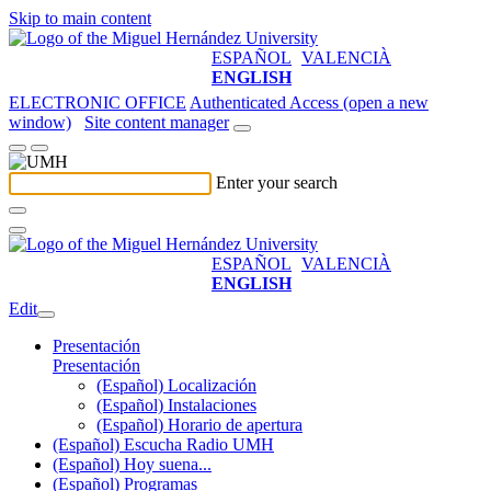
Skip to main content
ESPAÑOL
VALENCIÀ
ENGLISH
ELECTRONIC OFFICE
Authenticated Access (open a new
window)
Site content manager
Enter your search
ESPAÑOL
VALENCIÀ
ENGLISH
Edit
Presentación
Presentación
(Español) Localización
(Español) Instalaciones
(Español) Horario de apertura
(Español) Escucha Radio UMH
(Español) Hoy suena...
(Español) Programas