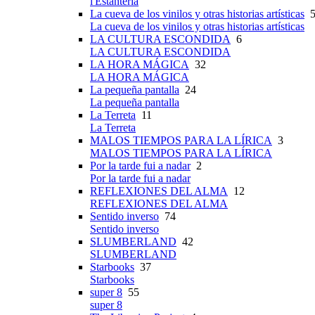
l'Estanteria
La cueva de los vinilos y otras historias artísticas
5
La cueva de los vinilos y otras historias artísticas
LA CULTURA ESCONDIDA
6
LA CULTURA ESCONDIDA
LA HORA MÁGICA
32
LA HORA MÁGICA
La pequeña pantalla
24
La pequeña pantalla
La Terreta
11
La Terreta
MALOS TIEMPOS PARA LA LÍRICA
3
MALOS TIEMPOS PARA LA LÍRICA
Por la tarde fui a nadar
2
Por la tarde fui a nadar
REFLEXIONES DEL ALMA
12
REFLEXIONES DEL ALMA
Sentido inverso
74
Sentido inverso
SLUMBERLAND
42
SLUMBERLAND
Starbooks
37
Starbooks
super 8
55
super 8