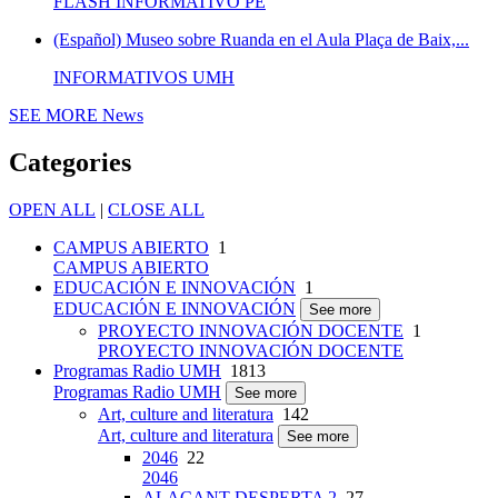
FLASH INFORMATIVO PE
(Español) Museo sobre Ruanda en el Aula Plaça de Baix,...
INFORMATIVOS UMH
SEE MORE
News
Categories
OPEN ALL
|
CLOSE ALL
CAMPUS ABIERTO
1
CAMPUS ABIERTO
EDUCACIÓN E INNOVACIÓN
1
EDUCACIÓN E INNOVACIÓN
See more
PROYECTO INNOVACIÓN DOCENTE
1
PROYECTO INNOVACIÓN DOCENTE
Programas Radio UMH
1813
Programas Radio UMH
See more
Art, culture and literatura
142
Art, culture and literatura
See more
2046
22
2046
ALACANT DESPERTA 2
27