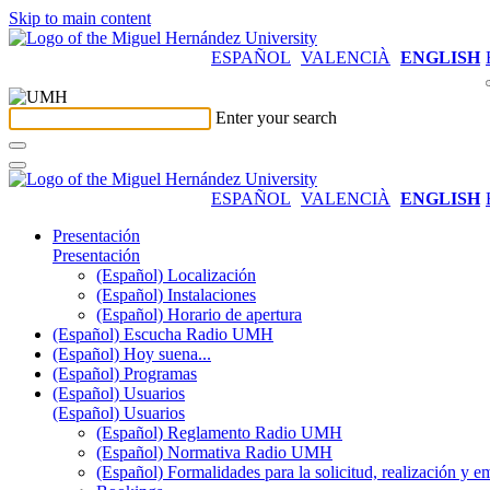
Skip to main content
ESPAÑOL
VALENCIÀ
ENGLISH
Enter your search
ESPAÑOL
VALENCIÀ
ENGLISH
Presentación
Presentación
(Español) Localización
(Español) Instalaciones
(Español) Horario de apertura
(Español) Escucha Radio UMH
(Español) Hoy suena...
(Español) Programas
(Español) Usuarios
(Español) Usuarios
(Español) Reglamento Radio UMH
(Español) Normativa Radio UMH
(Español) Formalidades para la solicitud, realización 