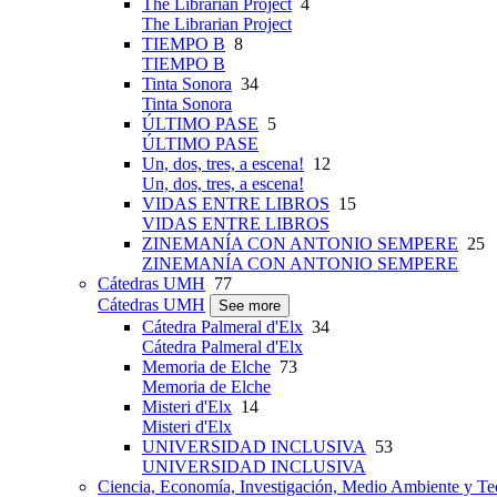
The Librarian Project
4
The Librarian Project
TIEMPO B
8
TIEMPO B
Tinta Sonora
34
Tinta Sonora
ÚLTIMO PASE
5
ÚLTIMO PASE
Un, dos, tres, a escena!
12
Un, dos, tres, a escena!
VIDAS ENTRE LIBROS
15
VIDAS ENTRE LIBROS
ZINEMANÍA CON ANTONIO SEMPERE
25
ZINEMANÍA CON ANTONIO SEMPERE
Cátedras UMH
77
Cátedras UMH
See more
Cátedra Palmeral d'Elx
34
Cátedra Palmeral d'Elx
Memoria de Elche
73
Memoria de Elche
Misteri d'Elx
14
Misteri d'Elx
UNIVERSIDAD INCLUSIVA
53
UNIVERSIDAD INCLUSIVA
Ciencia, Economía, Investigación, Medio Ambiente y Te