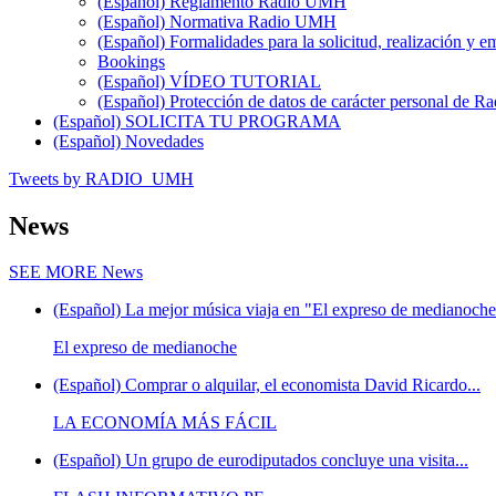
(Español) Reglamento Radio UMH
(Español) Normativa Radio UMH
(Español) Formalidades para la solicitud, realización 
Bookings
(Español) VÍDEO TUTORIAL
(Español) Protección de datos de carácter personal de 
(Español) SOLICITA TU PROGRAMA
(Español) Novedades
Tweets by RADIO_UMH
News
SEE MORE
News
(Español) La mejor música viaja en "El expreso de medianoche"
El expreso de medianoche
(Español) Comprar o alquilar, el economista David Ricardo...
LA ECONOMÍA MÁS FÁCIL
(Español) Un grupo de eurodiputados concluye una visita...