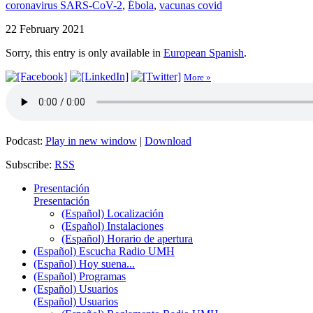
coronavirus SARS-CoV-2
,
Ébola
,
vacunas covid
22 February 2021
Sorry, this entry is only available in
European Spanish
.
More »
Podcast:
Play in new window
|
Download
Subscribe:
RSS
Presentación
Presentación
(Español) Localización
(Español) Instalaciones
(Español) Horario de apertura
(Español) Escucha Radio UMH
(Español) Hoy suena...
(Español) Programas
(Español) Usuarios
(Español) Usuarios