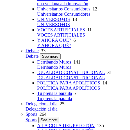
una ventana a la innovación
Universitarios Consumidores
12
Universitarios Consumidores
UNIVERSO+DS
13
UNIVERSO+DS
VOCES ARTIFICIALES
11
VOCES ARTIFICIALES
Y AHORA QUÉ?
6
Y AHORA QUÉ?
Debate
33
Debate
See more
Derribando Muros
141
Derribando Muros
IGUALDAD CONSTITUCIONAL
31
IGUALDAD CONSTITUCIONAL
POLÍTICA PARA APOLÍTICOS
14
POLÍTICA PARA APOLÍTICOS
Tu prens la paraula
7
Tu prens la paraula
Delegación al día
25
Delegación al día
Sports
264
Sports
See more
A LA COLA DEL PELOTÓN
135