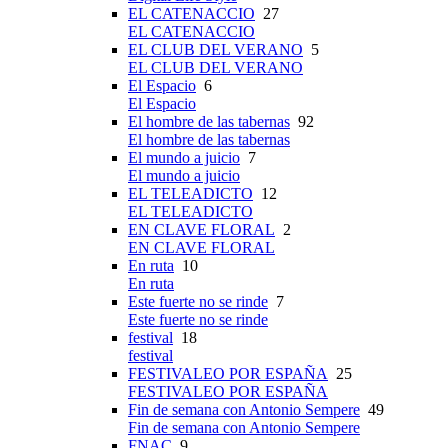
EL CATENACCIO
27
EL CATENACCIO
EL CLUB DEL VERANO
5
EL CLUB DEL VERANO
El Espacio
6
El Espacio
El hombre de las tabernas
92
El hombre de las tabernas
El mundo a juicio
7
El mundo a juicio
EL TELEADICTO
12
EL TELEADICTO
EN CLAVE FLORAL
2
EN CLAVE FLORAL
En ruta
10
En ruta
Este fuerte no se rinde
7
Este fuerte no se rinde
festival
18
festival
FESTIVALEO POR ESPAÑA
25
FESTIVALEO POR ESPAÑA
Fin de semana con Antonio Sempere
49
Fin de semana con Antonio Sempere
FNAC
9