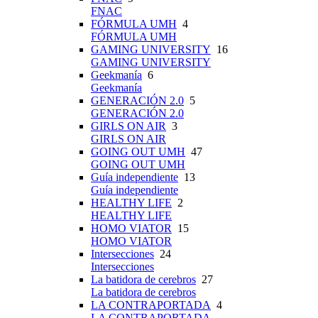
FNAC
FÓRMULA UMH
4
FÓRMULA UMH
GAMING UNIVERSITY
16
GAMING UNIVERSITY
Geekmanía
6
Geekmanía
GENERACIÓN 2.0
5
GENERACIÓN 2.0
GIRLS ON AIR
3
GIRLS ON AIR
GOING OUT UMH
47
GOING OUT UMH
Guía independiente
13
Guía independiente
HEALTHY LIFE
2
HEALTHY LIFE
HOMO VIATOR
15
HOMO VIATOR
Intersecciones
24
Intersecciones
La batidora de cerebros
27
La batidora de cerebros
LA CONTRAPORTADA
4
LA CONTRAPORTADA