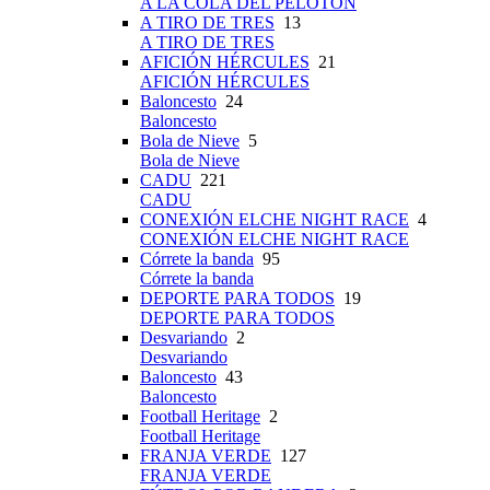
A LA COLA DEL PELOTÓN
A TIRO DE TRES
13
A TIRO DE TRES
AFICIÓN HÉRCULES
21
AFICIÓN HÉRCULES
Baloncesto
24
Baloncesto
Bola de Nieve
5
Bola de Nieve
CADU
221
CADU
CONEXIÓN ELCHE NIGHT RACE
4
CONEXIÓN ELCHE NIGHT RACE
Córrete la banda
95
Córrete la banda
DEPORTE PARA TODOS
19
DEPORTE PARA TODOS
Desvariando
2
Desvariando
Baloncesto
43
Baloncesto
Football Heritage
2
Football Heritage
FRANJA VERDE
127
FRANJA VERDE