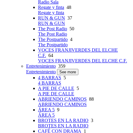
Radio Sala
Regate y finta
48
Regate y finta
RUN & GUN
37
RUN & GUN
The Post Radio
50
The Post Radio
The Postpartido
4
The Postpartido
VOCES FRANJIVERDES DEL ELCHE
C.F.
64
VOCES FRANJIVERDES DEL ELCHE C.F.
Entretenimiento
359
Entretenimiento
See more
4 BARRAS
5
4 BARRAS
A PIE DE CALLE
5
A PIE DE CALLE
ABRIENDO CAMINOS
88
ABRIENDO CAMINOS
ÁREA 5
9
ÁREA 5
BROTES EN LA RADIO
3
BROTES EN LA RADIO
CAFÉ CON DRAMA
1