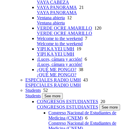
VAYA CABEZA
VAYA PANORAMA
21
VAYA PANORAMA
Ventana abierta
12
Ventana abierta
VERDE OCRE AMARILLO
120
VERDE OCRE AMARILLO
Welcome to the weekend
7
Welcome to the weekend
YIPI KA YEI UMH
19
YIPI KA YEI UMH
¡Luces, cámara y acción!
6
¡Luces, cámara y acción!
¿QUÉ ME PONGO?
38
¿QUÉ ME PONGO?
ESPECIALES RADIO UMH
43
ESPECIALES RADIO UMH
Students
52
Students
See more
CONGRESOS ESTUDIANTES
20
CONGRESOS ESTUDIANTES
See more
Congreso Nacional de Estudiantes de
Medicina (CNEM)
6
Congreso Nacional de Estudiantes de
Medicina (CNEM)