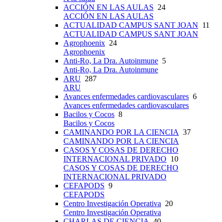
ACCIÓN EN LAS AULAS
24
ACCIÓN EN LAS AULAS
ACTUALIDAD CAMPUS SANT JOAN
11
ACTUALIDAD CAMPUS SANT JOAN
Agrophoenix
24
Agrophoenix
Anti-Ro, La Dra. Autoinmune
5
Anti-Ro, La Dra. Autoinmune
ARU
287
ARU
Avances enfermedades cardiovasculares
6
Avances enfermedades cardiovasculares
Bacilos y Cocos
8
Bacilos y Cocos
CAMINANDO POR LA CIENCIA
37
CAMINANDO POR LA CIENCIA
CASOS Y COSAS DE DERECHO
INTERNACIONAL PRIVADO
10
CASOS Y COSAS DE DERECHO
INTERNACIONAL PRIVADO
CEFAPODS
9
CEFAPODS
Centro Investigación Operativa
20
Centro Investigación Operativa
CHARLAS DE CIENCIA
40