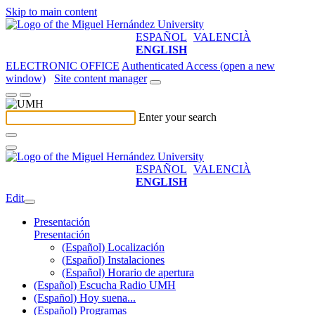
Skip to main content
ESPAÑOL
VALENCIÀ
ENGLISH
ELECTRONIC OFFICE
Authenticated Access (open a new
window)
Site content manager
Enter your search
ESPAÑOL
VALENCIÀ
ENGLISH
Edit
Presentación
Presentación
(Español) Localización
(Español) Instalaciones
(Español) Horario de apertura
(Español) Escucha Radio UMH
(Español) Hoy suena...
(Español) Programas