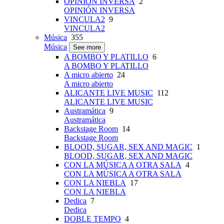
OPINIÓN INVERSA
2
OPINIÓN INVERSA
VINCULA2
9
VINCULA2
Música
355
Música
See more
A BOMBO Y PLATILLO
6
A BOMBO Y PLATILLO
A micro abierto
24
A micro abierto
ALICANTE LIVE MUSIC
112
ALICANTE LIVE MUSIC
Austramática
9
Austramática
Backstage Room
14
Backstage Room
BLOOD, SUGAR, SEX AND MAGIC
1
BLOOD, SUGAR, SEX AND MAGIC
CON LA MÚSICA A OTRA SALA
4
CON LA MÚSICA A OTRA SALA
CON LA NIEBLA
17
CON LA NIEBLA
Dedica
7
Dedica
DOBLE TEMPO
4