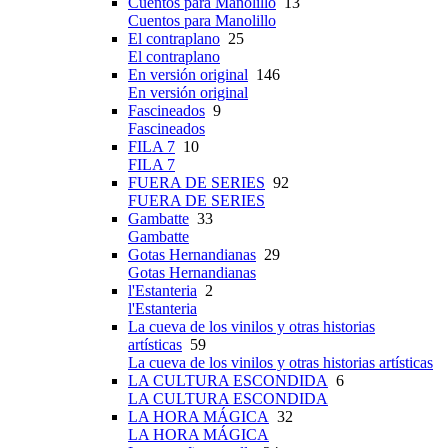
Cuentos para Manolillo
13
Cuentos para Manolillo
El contraplano
25
El contraplano
En versión original
146
En versión original
Fascineados
9
Fascineados
FILA 7
10
FILA 7
FUERA DE SERIES
92
FUERA DE SERIES
Gambatte
33
Gambatte
Gotas Hernandianas
29
Gotas Hernandianas
l'Estanteria
2
l'Estanteria
La cueva de los vinilos y otras historias
artísticas
59
La cueva de los vinilos y otras historias artísticas
LA CULTURA ESCONDIDA
6
LA CULTURA ESCONDIDA
LA HORA MÁGICA
32
LA HORA MÁGICA