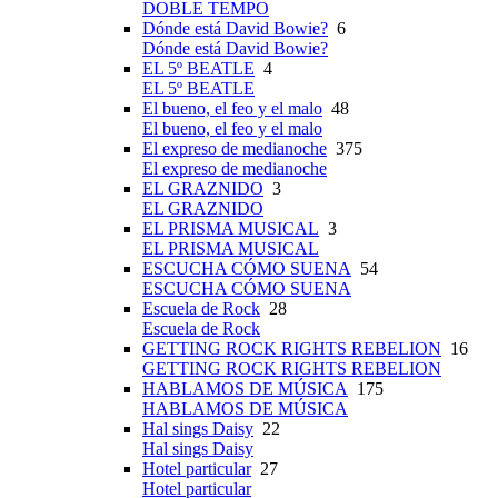
DOBLE TEMPO
Dónde está David Bowie?
6
Dónde está David Bowie?
EL 5º BEATLE
4
EL 5º BEATLE
El bueno, el feo y el malo
48
El bueno, el feo y el malo
El expreso de medianoche
375
El expreso de medianoche
EL GRAZNIDO
3
EL GRAZNIDO
EL PRISMA MUSICAL
3
EL PRISMA MUSICAL
ESCUCHA CÓMO SUENA
54
ESCUCHA CÓMO SUENA
Escuela de Rock
28
Escuela de Rock
GETTING ROCK RIGHTS REBELION
16
GETTING ROCK RIGHTS REBELION
HABLAMOS DE MÚSICA
175
HABLAMOS DE MÚSICA
Hal sings Daisy
22
Hal sings Daisy
Hotel particular
27
Hotel particular