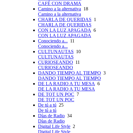
CAFÉ CON DRAMA
Camino a la alternativa
18
Camino a la alternativa
CHARLA DE QUERIDAS
1
CHARLA DE QUERIDAS
CON LA LUZ APAGADA
6
CON LA LUZ APAGADA
Conociendo a...
11
Conociendo a...
CULTUNAUTAS
10
CULTUNAUTAS
CURIOSEANDO
11
CURIOSEANDO
DANDO TIEMPO AL TIEMPO
3
DANDO TIEMPO AL TIEMPO
DE LA RADIO A TU MESA
6
DE LA RADIO A TU MESA
DE TOT UN POC
7
DE TOT UN POC
De tú a tú
25
De tú a tú
Días de Radio
34
Días de Radio
Digital Life Style
2
Digital Life Style