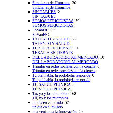
Simular es de Humanos
20
Simular es de Humanos
SIN TABÚES
2
SIN TABÚES
SOMOS PERIODISTAS
59
SOMOS PERIODISTAS
SoVanFiC
17
SoVanFiC
TALENTO Y SALUD
58
TALENTO Y SALUD
TERAPIA EN DEBATE
11
TERAPIA EN DEBATE
DEL LABORATORIO AL MERCADO
10
DEL LABORATORIO AL MERCADO
Triunfar en redes sociales con la ciencia
6
Triunfar en redes sociales con la ciencia
Tu piel habla, la podología responde
6
Tu piel habla, la podología responde
TU SALUD PÉLVICA
1
TU SALUD PÉLVICA
Tú, yo y los microbios
168
Tú, yo y los microbios
un día en el mundo
57
un día en el mundo
una ventana a la innovación
50