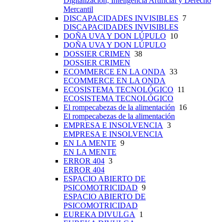
Digitalización, Inteligencia Artificial y Derecho
Mercantil
DISCAPACIDADES INVISIBLES
7
DISCAPACIDADES INVISIBLES
DOÑA UVA Y DON LÚPULO
10
DOÑA UVA Y DON LÚPULO
DOSSIER CRIMEN
38
DOSSIER CRIMEN
ECOMMERCE EN LA ONDA
33
ECOMMERCE EN LA ONDA
ECOSISTEMA TECNOLÓGICO
11
ECOSISTEMA TECNOLÓGICO
El rompecabezas de la alimentación
16
El rompecabezas de la alimentación
EMPRESA E INSOLVENCIA
3
EMPRESA E INSOLVENCIA
EN LA MENTE
9
EN LA MENTE
ERROR 404
3
ERROR 404
ESPACIO ABIERTO DE
PSICOMOTRICIDAD
9
ESPACIO ABIERTO DE
PSICOMOTRICIDAD
EUREKA DIVULGA
1