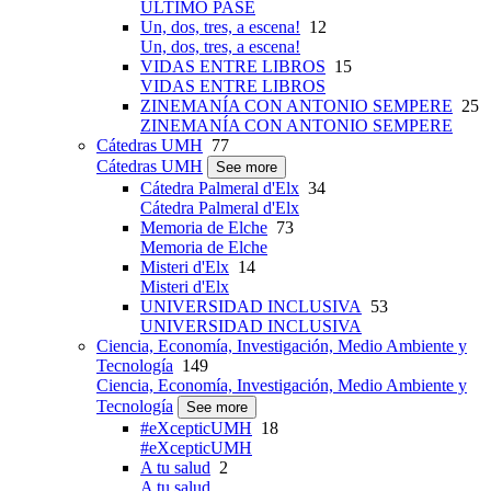
ÚLTIMO PASE
Un, dos, tres, a escena!
12
Un, dos, tres, a escena!
VIDAS ENTRE LIBROS
15
VIDAS ENTRE LIBROS
ZINEMANÍA CON ANTONIO SEMPERE
25
ZINEMANÍA CON ANTONIO SEMPERE
Cátedras UMH
77
Cátedras UMH
See more
Cátedra Palmeral d'Elx
34
Cátedra Palmeral d'Elx
Memoria de Elche
73
Memoria de Elche
Misteri d'Elx
14
Misteri d'Elx
UNIVERSIDAD INCLUSIVA
53
UNIVERSIDAD INCLUSIVA
Ciencia, Economía, Investigación, Medio Ambiente y
Tecnología
149
Ciencia, Economía, Investigación, Medio Ambiente y
Tecnología
See more
#eXcepticUMH
18
#eXcepticUMH
A tu salud
2
A tu salud