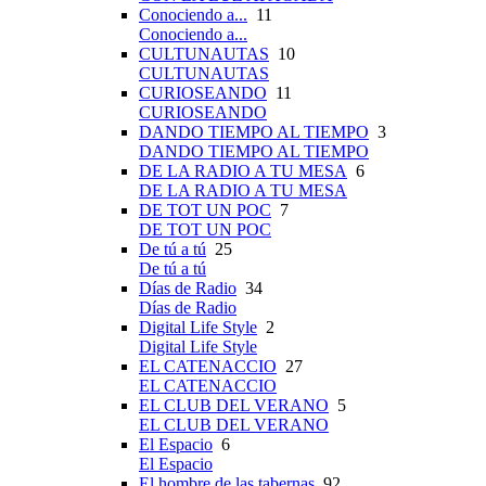
Conociendo a...
11
Conociendo a...
CULTUNAUTAS
10
CULTUNAUTAS
CURIOSEANDO
11
CURIOSEANDO
DANDO TIEMPO AL TIEMPO
3
DANDO TIEMPO AL TIEMPO
DE LA RADIO A TU MESA
6
DE LA RADIO A TU MESA
DE TOT UN POC
7
DE TOT UN POC
De tú a tú
25
De tú a tú
Días de Radio
34
Días de Radio
Digital Life Style
2
Digital Life Style
EL CATENACCIO
27
EL CATENACCIO
EL CLUB DEL VERANO
5
EL CLUB DEL VERANO
El Espacio
6
El Espacio
El hombre de las tabernas
92