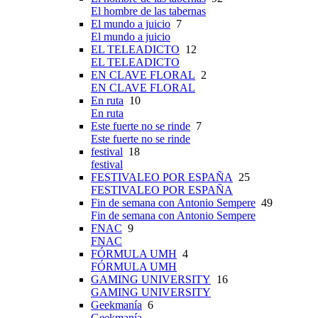
El hombre de las tabernas
El mundo a juicio
7
El mundo a juicio
EL TELEADICTO
12
EL TELEADICTO
EN CLAVE FLORAL
2
EN CLAVE FLORAL
En ruta
10
En ruta
Este fuerte no se rinde
7
Este fuerte no se rinde
festival
18
festival
FESTIVALEO POR ESPAÑA
25
FESTIVALEO POR ESPAÑA
Fin de semana con Antonio Sempere
49
Fin de semana con Antonio Sempere
FNAC
9
FNAC
FÓRMULA UMH
4
FÓRMULA UMH
GAMING UNIVERSITY
16
GAMING UNIVERSITY
Geekmanía
6
Geekmanía