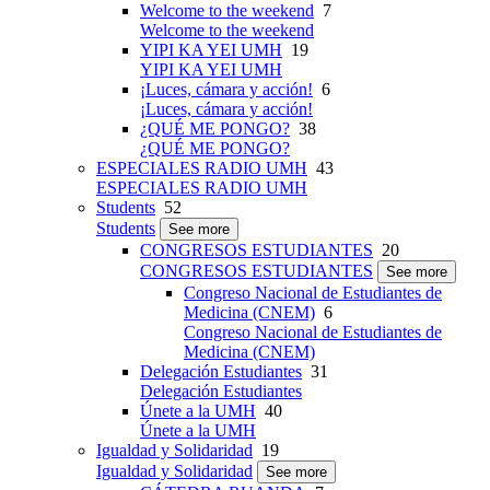
Welcome to the weekend
7
Welcome to the weekend
YIPI KA YEI UMH
19
YIPI KA YEI UMH
¡Luces, cámara y acción!
6
¡Luces, cámara y acción!
¿QUÉ ME PONGO?
38
¿QUÉ ME PONGO?
ESPECIALES RADIO UMH
43
ESPECIALES RADIO UMH
Students
52
Students
See more
CONGRESOS ESTUDIANTES
20
CONGRESOS ESTUDIANTES
See more
Congreso Nacional de Estudiantes de
Medicina (CNEM)
6
Congreso Nacional de Estudiantes de
Medicina (CNEM)
Delegación Estudiantes
31
Delegación Estudiantes
Únete a la UMH
40
Únete a la UMH
Igualdad y Solidaridad
19
Igualdad y Solidaridad
See more