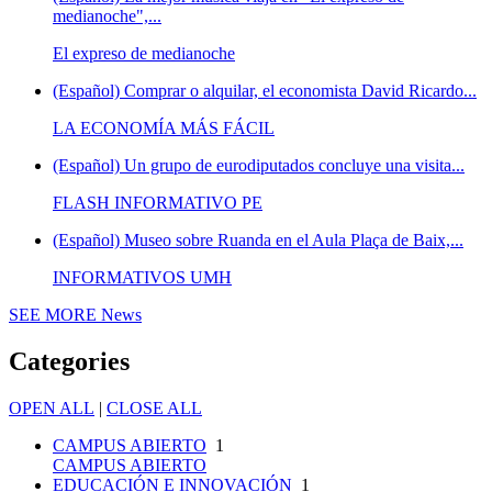
medianoche",...
El expreso de medianoche
(Español) Comprar o alquilar, el economista David Ricardo...
LA ECONOMÍA MÁS FÁCIL
(Español) Un grupo de eurodiputados concluye una visita...
FLASH INFORMATIVO PE
(Español) Museo sobre Ruanda en el Aula Plaça de Baix,...
INFORMATIVOS UMH
SEE MORE
News
Categories
OPEN ALL
|
CLOSE ALL
CAMPUS ABIERTO
1
CAMPUS ABIERTO
EDUCACIÓN E INNOVACIÓN
1