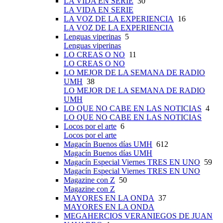
LA VIDA EN SERIE
30
LA VIDA EN SERIE
LA VOZ DE LA EXPERIENCIA
16
LA VOZ DE LA EXPERIENCIA
Lenguas viperinas
5
Lenguas viperinas
LO CREAS O NO
11
LO CREAS O NO
LO MEJOR DE LA SEMANA DE RADIO
UMH
38
LO MEJOR DE LA SEMANA DE RADIO
UMH
LO QUE NO CABE EN LAS NOTICIAS
4
LO QUE NO CABE EN LAS NOTICIAS
Locos por el arte
6
Locos por el arte
Magacín Buenos días UMH
612
Magacín Buenos días UMH
Magacín Especial Viernes TRES EN UNO
59
Magacín Especial Viernes TRES EN UNO
Magazine con Z
50
Magazine con Z
MAYORES EN LA ONDA
37
MAYORES EN LA ONDA
MEGAHERCIOS VERANIEGOS DE JUAN