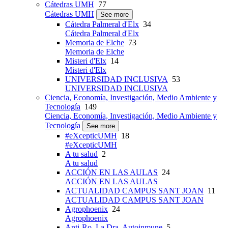
Cátedras UMH
77
Cátedras UMH
See more
Cátedra Palmeral d'Elx
34
Cátedra Palmeral d'Elx
Memoria de Elche
73
Memoria de Elche
Misteri d'Elx
14
Misteri d'Elx
UNIVERSIDAD INCLUSIVA
53
UNIVERSIDAD INCLUSIVA
Ciencia, Economía, Investigación, Medio Ambiente y
Tecnología
149
Ciencia, Economía, Investigación, Medio Ambiente y
Tecnología
See more
#eXcepticUMH
18
#eXcepticUMH
A tu salud
2
A tu salud
ACCIÓN EN LAS AULAS
24
ACCIÓN EN LAS AULAS
ACTUALIDAD CAMPUS SANT JOAN
11
ACTUALIDAD CAMPUS SANT JOAN
Agrophoenix
24
Agrophoenix
Anti-Ro, La Dra. Autoinmune
5