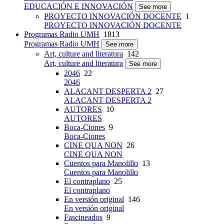
EDUCACIÓN E INNOVACIÓN
See more
PROYECTO INNOVACIÓN DOCENTE
1
PROYECTO INNOVACIÓN DOCENTE
Programas Radio UMH
1813
Programas Radio UMH
See more
Art, culture and literatura
142
Art, culture and literatura
See more
2046
22
2046
ALACANT DESPERTA 2
27
ALACANT DESPERTA 2
AUTORES
10
AUTORES
Boca-Ciones
9
Boca-Ciones
CINE QUA NON
26
CINE QUA NON
Cuentos para Manolillo
13
Cuentos para Manolillo
El contraplano
25
El contraplano
En versión original
146
En versión original
Fascineados
9