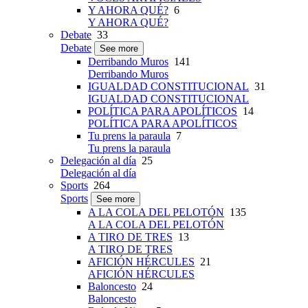
Y AHORA QUÉ?
6
Y AHORA QUÉ?
Debate
33
Debate
See more
Derribando Muros
141
Derribando Muros
IGUALDAD CONSTITUCIONAL
31
IGUALDAD CONSTITUCIONAL
POLÍTICA PARA APOLÍTICOS
14
POLÍTICA PARA APOLÍTICOS
Tu prens la paraula
7
Tu prens la paraula
Delegación al día
25
Delegación al día
Sports
264
Sports
See more
A LA COLA DEL PELOTÓN
135
A LA COLA DEL PELOTÓN
A TIRO DE TRES
13
A TIRO DE TRES
AFICIÓN HÉRCULES
21
AFICIÓN HÉRCULES
Baloncesto
24
Baloncesto