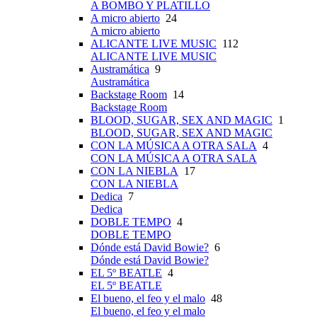
A BOMBO Y PLATILLO
A micro abierto
24
A micro abierto
ALICANTE LIVE MUSIC
112
ALICANTE LIVE MUSIC
Austramática
9
Austramática
Backstage Room
14
Backstage Room
BLOOD, SUGAR, SEX AND MAGIC
1
BLOOD, SUGAR, SEX AND MAGIC
CON LA MÚSICA A OTRA SALA
4
CON LA MÚSICA A OTRA SALA
CON LA NIEBLA
17
CON LA NIEBLA
Dedica
7
Dedica
DOBLE TEMPO
4
DOBLE TEMPO
Dónde está David Bowie?
6
Dónde está David Bowie?
EL 5º BEATLE
4
EL 5º BEATLE
El bueno, el feo y el malo
48
El bueno, el feo y el malo