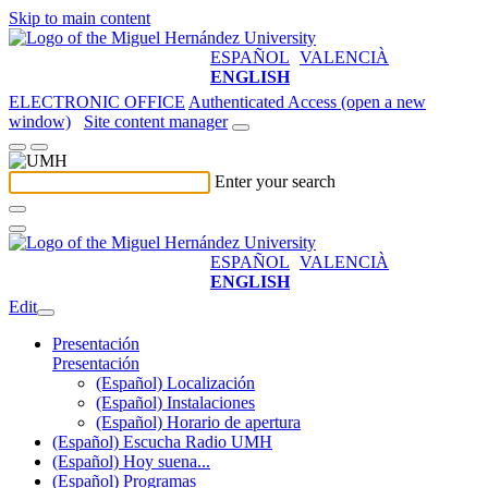
Skip to main content
ESPAÑOL
VALENCIÀ
ENGLISH
ELECTRONIC OFFICE
Authenticated Access (open a new
window)
Site content manager
Enter your search
ESPAÑOL
VALENCIÀ
ENGLISH
Edit
Presentación
Presentación
(Español) Localización
(Español) Instalaciones
(Español) Horario de apertura
(Español) Escucha Radio UMH
(Español) Hoy suena...
(Español) Programas