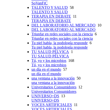
SoVanFiC
TALENTO Y SALUD
58
TALENTO Y SALUD
TERAPIA EN DEBATE
11
TERAPIA EN DEBATE
DEL LABORATORIO AL MERCADO
10
DEL LABORATORIO AL MERCADO
Triunfar en redes sociales con la ciencia
6
Triunfar en redes sociales con la ciencia
Tu piel habla, la podología responde
6
Tu piel habla, la podología responde
TU SALUD PÉLVICA
1
TU SALUD PÉLVICA
Tú, yo y los microbios
168
Tú, yo y los microbios
un día en el mundo
57
un día en el mundo
una ventana a la innovación
50
una ventana a la innovación
Universitarios Consumidores
12
Universitarios Consumidores
UNIVERSO+DS
13
UNIVERSO+DS
VOCES ARTIFICIALES
11
VOCES ARTIFICIALES