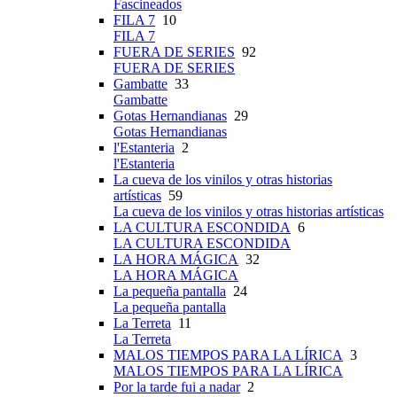
Fascineados
FILA 7
10
FILA 7
FUERA DE SERIES
92
FUERA DE SERIES
Gambatte
33
Gambatte
Gotas Hernandianas
29
Gotas Hernandianas
l'Estanteria
2
l'Estanteria
La cueva de los vinilos y otras historias
artísticas
59
La cueva de los vinilos y otras historias artísticas
LA CULTURA ESCONDIDA
6
LA CULTURA ESCONDIDA
LA HORA MÁGICA
32
LA HORA MÁGICA
La pequeña pantalla
24
La pequeña pantalla
La Terreta
11
La Terreta
MALOS TIEMPOS PARA LA LÍRICA
3
MALOS TIEMPOS PARA LA LÍRICA
Por la tarde fui a nadar
2