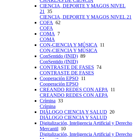
CHARLAS DE CIENCIA
CIENCIA, DEPORTE Y MAGOS NIVEL
21
35
CIENCIA, DEPORTE Y MAGOS NIVEL 21
COFA
62
COFA
COMA
7
COMA
CON-CIENCIA Y MÚSICA
11
CON-CIENCIA Y MÚSICA
ConSentido (INID)
89
ConSentido (INID)
CONTRASTE DE FASES
74
CONTRASTE DE FASES
Cooperación EPSO
11
Cooperación EPSO
CREANDO REDES CON AEPA
11
CREANDO REDES CON AEPA
Crímina
33
Crímina
DIÁLOGO CIENCIA Y SALUD
20
DIÁLOGO CIENCIA Y SALUD
Digitalización, Inteligencia Artificial y Derecho
Mercantil
10
Digitalización, Inteligencia Artificial y Derecho