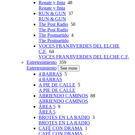
Regate y finta
48
Regate y finta
RUN & GUN
37
RUN & GUN
The Post Radio
50
The Post Radio
The Postpartido
4
The Postpartido
VOCES FRANJIVERDES DEL ELCHE
C.F.
64
VOCES FRANJIVERDES DEL ELCHE C.F.
Entretenimiento
359
Entretenimiento
See more
4 BARRAS
5
4 BARRAS
A PIE DE CALLE
5
A PIE DE CALLE
ABRIENDO CAMINOS
88
ABRIENDO CAMINOS
ÁREA 5
9
ÁREA 5
BROTES EN LA RADIO
3
BROTES EN LA RADIO
CAFÉ CON DRAMA
1
CAFÉ CON DRAMA