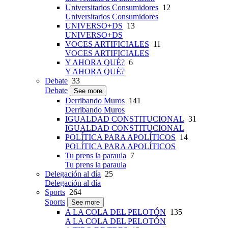
Universitarios Consumidores
12
Universitarios Consumidores
UNIVERSO+DS
13
UNIVERSO+DS
VOCES ARTIFICIALES
11
VOCES ARTIFICIALES
Y AHORA QUÉ?
6
Y AHORA QUÉ?
Debate
33
Debate
See more
Derribando Muros
141
Derribando Muros
IGUALDAD CONSTITUCIONAL
31
IGUALDAD CONSTITUCIONAL
POLÍTICA PARA APOLÍTICOS
14
POLÍTICA PARA APOLÍTICOS
Tu prens la paraula
7
Tu prens la paraula
Delegación al día
25
Delegación al día
Sports
264
Sports
See more
A LA COLA DEL PELOTÓN
135
A LA COLA DEL PELOTÓN