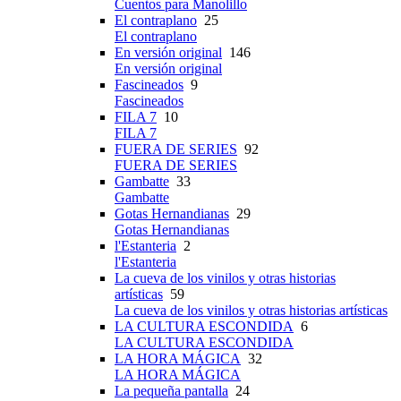
Cuentos para Manolillo
El contraplano
25
El contraplano
En versión original
146
En versión original
Fascineados
9
Fascineados
FILA 7
10
FILA 7
FUERA DE SERIES
92
FUERA DE SERIES
Gambatte
33
Gambatte
Gotas Hernandianas
29
Gotas Hernandianas
l'Estanteria
2
l'Estanteria
La cueva de los vinilos y otras historias
artísticas
59
La cueva de los vinilos y otras historias artísticas
LA CULTURA ESCONDIDA
6
LA CULTURA ESCONDIDA
LA HORA MÁGICA
32
LA HORA MÁGICA
La pequeña pantalla
24