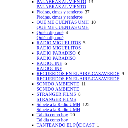
PALABRAS AL VIENTO
13
PALABRAS AL VIENTO
Piedras, cimas y senderos
37
Piedras, cimas y senderos
QUÉ ME CUENTAS UMH
10
QUÉ ME CUENTAS UMH
Quién dijo qué
4
Quién dijo qué
RADIO MIGUELITOS
5
RADIO MIGUELITOS
RADIO PARADISO
6
RADIO PARADISO
RADIOCINE
6
RADIOCINE
RECUERDOS EN EL AIRE-CASAVERDE
9
RECUERDOS EN EL AIRE-CASAVERDE
SONIDO AMBIENTE
11
SONIDO AMBIENTE
STRANGER FILMS
8
STRANGER FILMS
Súbete a la Radio UMH
125
Súbete a la Radio UMH
Tal día como hoy
20
Tal día como hoy
TANTEANDO EL PÓDCAST
1