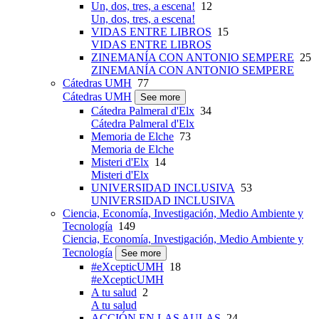
Un, dos, tres, a escena!
12
Un, dos, tres, a escena!
VIDAS ENTRE LIBROS
15
VIDAS ENTRE LIBROS
ZINEMANÍA CON ANTONIO SEMPERE
25
ZINEMANÍA CON ANTONIO SEMPERE
Cátedras UMH
77
Cátedras UMH
See more
Cátedra Palmeral d'Elx
34
Cátedra Palmeral d'Elx
Memoria de Elche
73
Memoria de Elche
Misteri d'Elx
14
Misteri d'Elx
UNIVERSIDAD INCLUSIVA
53
UNIVERSIDAD INCLUSIVA
Ciencia, Economía, Investigación, Medio Ambiente y
Tecnología
149
Ciencia, Economía, Investigación, Medio Ambiente y
Tecnología
See more
#eXcepticUMH
18
#eXcepticUMH
A tu salud
2
A tu salud
ACCIÓN EN LAS AULAS
24