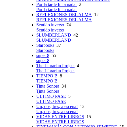
Por la tarde fui a nadar
2
Por la tarde fui a nadar
REFLEXIONES DEL ALMA
12
REFLEXIONES DEL ALMA
Sentido inverso
74
Sentido inverso
SLUMBERLAND
42
SLUMBERLAND
Starbooks
37
Starbooks
super 8
55
super 8
The Librarian Project
4
The Librarian Project
TIEMPO B
8
TIEMPO B
Tinta Sonora
34
Tinta Sonora
ÚLTIMO PASE
5
ÚLTIMO PASE
Un, dos, tres, a escena!
12
Un, dos, tres, a escena!
VIDAS ENTRE LIBROS
15
VIDAS ENTRE LIBROS
ZINEMANÍA CON ANTONIO SEMPERE
25