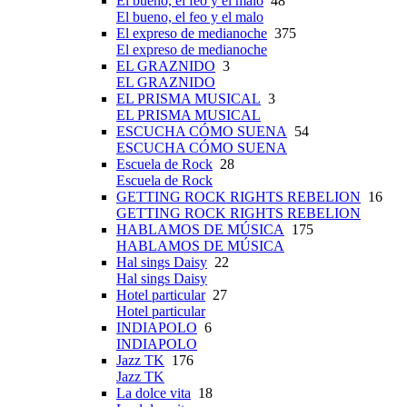
El bueno, el feo y el malo
48
El bueno, el feo y el malo
El expreso de medianoche
375
El expreso de medianoche
EL GRAZNIDO
3
EL GRAZNIDO
EL PRISMA MUSICAL
3
EL PRISMA MUSICAL
ESCUCHA CÓMO SUENA
54
ESCUCHA CÓMO SUENA
Escuela de Rock
28
Escuela de Rock
GETTING ROCK RIGHTS REBELION
16
GETTING ROCK RIGHTS REBELION
HABLAMOS DE MÚSICA
175
HABLAMOS DE MÚSICA
Hal sings Daisy
22
Hal sings Daisy
Hotel particular
27
Hotel particular
INDIAPOLO
6
INDIAPOLO
Jazz TK
176
Jazz TK
La dolce vita
18