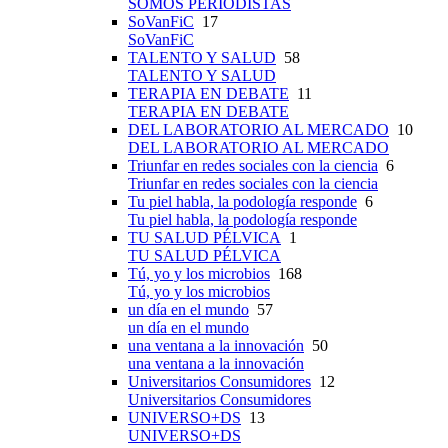
SOMOS PERIODISTAS
SoVanFiC
17
SoVanFiC
TALENTO Y SALUD
58
TALENTO Y SALUD
TERAPIA EN DEBATE
11
TERAPIA EN DEBATE
DEL LABORATORIO AL MERCADO
10
DEL LABORATORIO AL MERCADO
Triunfar en redes sociales con la ciencia
6
Triunfar en redes sociales con la ciencia
Tu piel habla, la podología responde
6
Tu piel habla, la podología responde
TU SALUD PÉLVICA
1
TU SALUD PÉLVICA
Tú, yo y los microbios
168
Tú, yo y los microbios
un día en el mundo
57
un día en el mundo
una ventana a la innovación
50
una ventana a la innovación
Universitarios Consumidores
12
Universitarios Consumidores
UNIVERSO+DS
13
UNIVERSO+DS