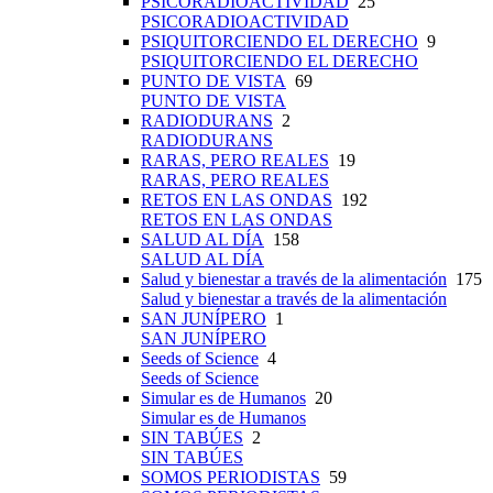
PSICORADIOACTIVIDAD
25
PSICORADIOACTIVIDAD
PSIQUITORCIENDO EL DERECHO
9
PSIQUITORCIENDO EL DERECHO
PUNTO DE VISTA
69
PUNTO DE VISTA
RADIODURANS
2
RADIODURANS
RARAS, PERO REALES
19
RARAS, PERO REALES
RETOS EN LAS ONDAS
192
RETOS EN LAS ONDAS
SALUD AL DÍA
158
SALUD AL DÍA
Salud y bienestar a través de la alimentación
175
Salud y bienestar a través de la alimentación
SAN JUNÍPERO
1
SAN JUNÍPERO
Seeds of Science
4
Seeds of Science
Simular es de Humanos
20
Simular es de Humanos
SIN TABÚES
2
SIN TABÚES
SOMOS PERIODISTAS
59