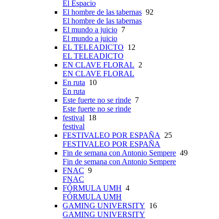
El Espacio
El hombre de las tabernas
92
El hombre de las tabernas
El mundo a juicio
7
El mundo a juicio
EL TELEADICTO
12
EL TELEADICTO
EN CLAVE FLORAL
2
EN CLAVE FLORAL
En ruta
10
En ruta
Este fuerte no se rinde
7
Este fuerte no se rinde
festival
18
festival
FESTIVALEO POR ESPAÑA
25
FESTIVALEO POR ESPAÑA
Fin de semana con Antonio Sempere
49
Fin de semana con Antonio Sempere
FNAC
9
FNAC
FÓRMULA UMH
4
FÓRMULA UMH
GAMING UNIVERSITY
16
GAMING UNIVERSITY