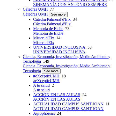
ZINEMANÍA CON ANTONIO SEMPERE
Cátedras UMH
77
Cátedras UMH
See more
Cátedra Palmeral d'Elx
34
Cátedra Palmeral d'Elx
Memoria de Elche
73
Memoria de Elche
Misteri d'Elx
14
Misteri d'Elx
UNIVERSIDAD INCLUSIVA
53
UNIVERSIDAD INCLUSIVA
Ciencia, Economía, Investigación, Medio Ambiente y
Tecnología
149
Ciencia, Economía, Investigación, Medio Ambiente y
Tecnología
See more
#eXcepticUMH
18
#eXcepticUMH
A tu salud
2
A tu salud
ACCIÓN EN LAS AULAS
24
ACCIÓN EN LAS AULAS
ACTUALIDAD CAMPUS SANT JOAN
11
ACTUALIDAD CAMPUS SANT JOAN
Agrophoenix
24