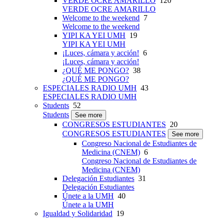
VERDE OCRE AMARILLO
120
VERDE OCRE AMARILLO
Welcome to the weekend
7
Welcome to the weekend
YIPI KA YEI UMH
19
YIPI KA YEI UMH
¡Luces, cámara y acción!
6
¡Luces, cámara y acción!
¿QUÉ ME PONGO?
38
¿QUÉ ME PONGO?
ESPECIALES RADIO UMH
43
ESPECIALES RADIO UMH
Students
52
Students
See more
CONGRESOS ESTUDIANTES
20
CONGRESOS ESTUDIANTES
See more
Congreso Nacional de Estudiantes de
Medicina (CNEM)
6
Congreso Nacional de Estudiantes de
Medicina (CNEM)
Delegación Estudiantes
31
Delegación Estudiantes
Únete a la UMH
40
Únete a la UMH
Igualdad y Solidaridad
19