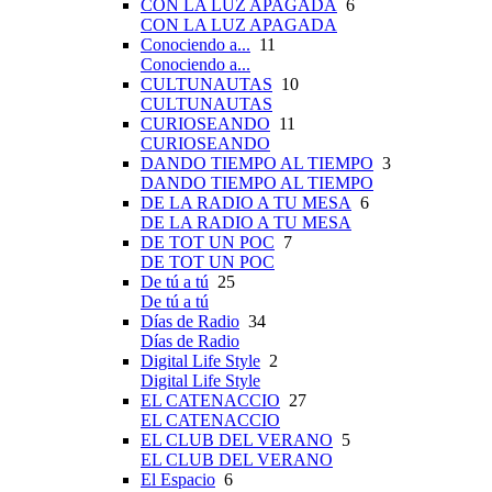
CON LA LUZ APAGADA
6
CON LA LUZ APAGADA
Conociendo a...
11
Conociendo a...
CULTUNAUTAS
10
CULTUNAUTAS
CURIOSEANDO
11
CURIOSEANDO
DANDO TIEMPO AL TIEMPO
3
DANDO TIEMPO AL TIEMPO
DE LA RADIO A TU MESA
6
DE LA RADIO A TU MESA
DE TOT UN POC
7
DE TOT UN POC
De tú a tú
25
De tú a tú
Días de Radio
34
Días de Radio
Digital Life Style
2
Digital Life Style
EL CATENACCIO
27
EL CATENACCIO
EL CLUB DEL VERANO
5
EL CLUB DEL VERANO
El Espacio
6