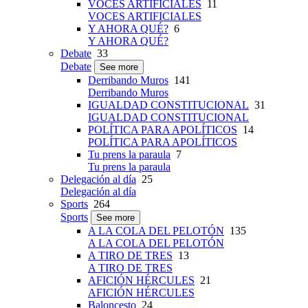
VOCES ARTIFICIALES
11
VOCES ARTIFICIALES
Y AHORA QUÉ?
6
Y AHORA QUÉ?
Debate
33
Debate
See more
Derribando Muros
141
Derribando Muros
IGUALDAD CONSTITUCIONAL
31
IGUALDAD CONSTITUCIONAL
POLÍTICA PARA APOLÍTICOS
14
POLÍTICA PARA APOLÍTICOS
Tu prens la paraula
7
Tu prens la paraula
Delegación al día
25
Delegación al día
Sports
264
Sports
See more
A LA COLA DEL PELOTÓN
135
A LA COLA DEL PELOTÓN
A TIRO DE TRES
13
A TIRO DE TRES
AFICIÓN HÉRCULES
21
AFICIÓN HÉRCULES
Baloncesto
24