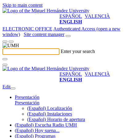
Skip to main content
ESPAÑOL
VALENCIÀ
ENGLISH
ELECTRONIC OFFICE
Authenticated Access (open a new
window)
Site content manager
Enter your search
ESPAÑOL
VALENCIÀ
ENGLISH
Edit
Presentación
Presentación
(Español) Localización
(Español) Instalaciones
(Español) Horario de apertura
(Español) Escucha Radio UMH
(Español) Hoy suena...
(Español) Programas