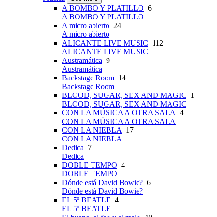
A BOMBO Y PLATILLO
6
A BOMBO Y PLATILLO
A micro abierto
24
A micro abierto
ALICANTE LIVE MUSIC
112
ALICANTE LIVE MUSIC
Austramática
9
Austramática
Backstage Room
14
Backstage Room
BLOOD, SUGAR, SEX AND MAGIC
1
BLOOD, SUGAR, SEX AND MAGIC
CON LA MÚSICA A OTRA SALA
4
CON LA MÚSICA A OTRA SALA
CON LA NIEBLA
17
CON LA NIEBLA
Dedica
7
Dedica
DOBLE TEMPO
4
DOBLE TEMPO
Dónde está David Bowie?
6
Dónde está David Bowie?
EL 5º BEATLE
4
EL 5º BEATLE