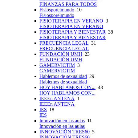
FINANZAS PARA TODOS
Fisiosporelmundo
10
Fisiosporelmundo
FISIOTERAPIA EN VERANO
3
FISIOTERAPIA EN VERANO
FISIOTERAPIA Y BIENESTAR
38
FISIOTERAPIA Y BIENESTAR
FRECUENCIA LEGAL
31
FRECUENCIA LEGAL
FUNDACIÓN UMH
23
FUNDACIÓN UMH
GAMERVICTIM
3
GAMERVICTIM
Hablemos de sexualidad
29
Hablemos de sexualidad
HOY HABLAMOS CON...
48
HOY HABLAMOS CON...
IEEEn ANTENA
1
IEEEn ANTENA
IES
18
IES
Innovación en las aulas
11
Innovación en las aulas
INNOVACIÓN TRES60
5
INNOVACIÓN TRES60