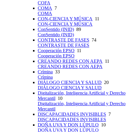
COFA
COMA
7
COMA
CON-CIENCIA Y MÚSICA
11
CON-CIENCIA Y MÚSICA
ConSentido (INID)
89
ConSentido (INID)
CONTRASTE DE FASES
74
CONTRASTE DE FASES
Cooperación EPSO
11
Cooperación EPSO
CREANDO REDES CON AEPA
11
CREANDO REDES CON AEPA
Crímina
33
Crímina
DIÁLOGO CIENCIA Y SALUD
20
DIÁLOGO CIENCIA Y SALUD
Digitalización, Inteligencia Artificial y Derecho
Mercantil
10
Digitalización, Inteligencia Artificial y Derecho
Mercantil
DISCAPACIDADES INVISIBLES
7
DISCAPACIDADES INVISIBLES
DOÑA UVA Y DON LÚPULO
10
DOÑA UVA Y DON LÚPULO