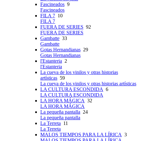
Fascineados
9
Fascineados
FILA 7
10
FILA 7
FUERA DE SERIES
92
FUERA DE SERIES
Gambatte
33
Gambatte
Gotas Hernandianas
29
Gotas Hernandianas
l'Estanteria
2
l'Estanteria
La cueva de los vinilos y otras historias
artísticas
59
La cueva de los vinilos y otras historias artísticas
LA CULTURA ESCONDIDA
6
LA CULTURA ESCONDIDA
LA HORA MÁGICA
32
LA HORA MÁGICA
La pequeña pantalla
24
La pequeña pantalla
La Terreta
11
La Terreta
MALOS TIEMPOS PARA LA LÍRICA
3
MALOS TIEMPOS PARA LA LÍRICA