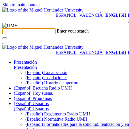
Skip to main content
ESPAÑOL
VALENCIÀ
ENGLISH
Enter your search
ESPAÑOL
VALENCIÀ
ENGLISH
Presentación
Presentación
(Español) Localización
(Español) Instalaciones
(Español) Horario de apertura
(Español) Escucha Radio UMH
(Español) Hoy suena...
(Español) Programas
(Español) Usuarios
(Español) Usuarios
(Español) Reglamento Radio UMH
(Español) Normativa Radio UMH
(Español) Formalidades para la solicitud, realización 