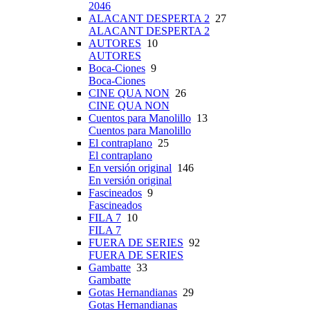
2046
ALACANT DESPERTA 2
27
ALACANT DESPERTA 2
AUTORES
10
AUTORES
Boca-Ciones
9
Boca-Ciones
CINE QUA NON
26
CINE QUA NON
Cuentos para Manolillo
13
Cuentos para Manolillo
El contraplano
25
El contraplano
En versión original
146
En versión original
Fascineados
9
Fascineados
FILA 7
10
FILA 7
FUERA DE SERIES
92
FUERA DE SERIES
Gambatte
33
Gambatte
Gotas Hernandianas
29
Gotas Hernandianas