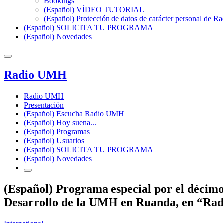
Bookings
(Español) VÍDEO TUTORIAL
(Español) Protección de datos de carácter personal de 
(Español) SOLICITA TU PROGRAMA
(Español) Novedades
Radio UMH
Radio UMH
Presentación
(Español) Escucha Radio UMH
(Español) Hoy suena...
(Español) Programas
(Español) Usuarios
(Español) SOLICITA TU PROGRAMA
(Español) Novedades
(Español) Programa especial por el décimo
Desarrollo de la UMH en Ruanda, en “Ra