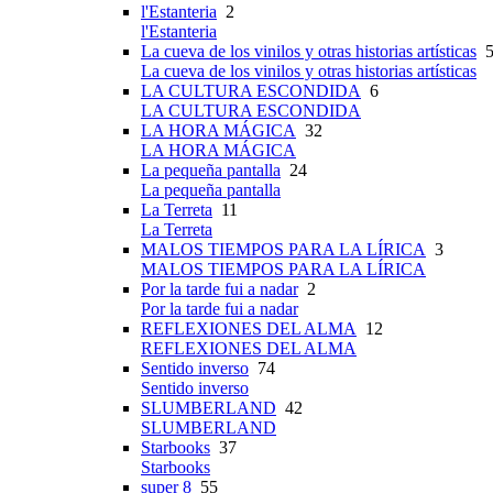
l'Estanteria
2
l'Estanteria
La cueva de los vinilos y otras historias artísticas
5
La cueva de los vinilos y otras historias artísticas
LA CULTURA ESCONDIDA
6
LA CULTURA ESCONDIDA
LA HORA MÁGICA
32
LA HORA MÁGICA
La pequeña pantalla
24
La pequeña pantalla
La Terreta
11
La Terreta
MALOS TIEMPOS PARA LA LÍRICA
3
MALOS TIEMPOS PARA LA LÍRICA
Por la tarde fui a nadar
2
Por la tarde fui a nadar
REFLEXIONES DEL ALMA
12
REFLEXIONES DEL ALMA
Sentido inverso
74
Sentido inverso
SLUMBERLAND
42
SLUMBERLAND
Starbooks
37
Starbooks
super 8
55