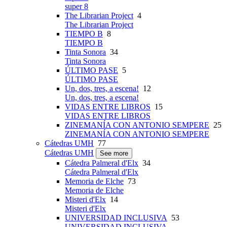
super 8
The Librarian Project
4
The Librarian Project
TIEMPO B
8
TIEMPO B
Tinta Sonora
34
Tinta Sonora
ÚLTIMO PASE
5
ÚLTIMO PASE
Un, dos, tres, a escena!
12
Un, dos, tres, a escena!
VIDAS ENTRE LIBROS
15
VIDAS ENTRE LIBROS
ZINEMANÍA CON ANTONIO SEMPERE
25
ZINEMANÍA CON ANTONIO SEMPERE
Cátedras UMH
77
Cátedras UMH
See more
Cátedra Palmeral d'Elx
34
Cátedra Palmeral d'Elx
Memoria de Elche
73
Memoria de Elche
Misteri d'Elx
14
Misteri d'Elx
UNIVERSIDAD INCLUSIVA
53
UNIVERSIDAD INCLUSIVA