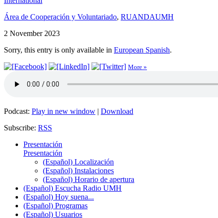
International
Área de Cooperación y Voluntariado
,
RUANDAUMH
2 November 2023
Sorry, this entry is only available in
European Spanish
.
More »
Podcast:
Play in new window
|
Download
Subscribe:
RSS
Presentación
Presentación
(Español) Localización
(Español) Instalaciones
(Español) Horario de apertura
(Español) Escucha Radio UMH
(Español) Hoy suena...
(Español) Programas
(Español) Usuarios