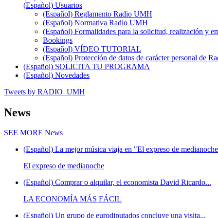
(Español) Usuarios
(Español) Reglamento Radio UMH
(Español) Normativa Radio UMH
(Español) Formalidades para la solicitud, realización 
Bookings
(Español) VÍDEO TUTORIAL
(Español) Protección de datos de carácter personal de 
(Español) SOLICITA TU PROGRAMA
(Español) Novedades
Tweets by RADIO_UMH
News
SEE MORE
News
(Español) La mejor música viaja en "El expreso de medianoche"
El expreso de medianoche
(Español) Comprar o alquilar, el economista David Ricardo...
LA ECONOMÍA MÁS FÁCIL
(Español) Un grupo de eurodiputados concluye una visita...