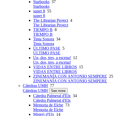
Starbooks
37
Starbooks
super 8
55
super 8
The Librarian Project
4
The Librarian Project
TIEMPO B
8
TIEMPO B
Tinta Sonora
34
Tinta Sonora
ÚLTIMO PASE
5
ÚLTIMO PASE
Un, dos, tres, a escena!
12
Un, dos, tres, a escena!
VIDAS ENTRE LIBROS
15
VIDAS ENTRE LIBROS
ZINEMANÍA CON ANTONIO SEMPERE
25
ZINEMANÍA CON ANTONIO SEMPERE
Cátedras UMH
77
Cátedras UMH
See more
Cátedra Palmeral d'Elx
34
Cátedra Palmeral d'Elx
Memoria de Elche
73
Memoria de Elche
Misteri d'Elx
14