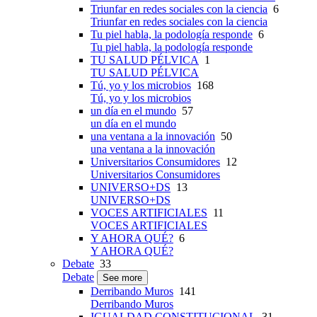
Triunfar en redes sociales con la ciencia
6
Triunfar en redes sociales con la ciencia
Tu piel habla, la podología responde
6
Tu piel habla, la podología responde
TU SALUD PÉLVICA
1
TU SALUD PÉLVICA
Tú, yo y los microbios
168
Tú, yo y los microbios
un día en el mundo
57
un día en el mundo
una ventana a la innovación
50
una ventana a la innovación
Universitarios Consumidores
12
Universitarios Consumidores
UNIVERSO+DS
13
UNIVERSO+DS
VOCES ARTIFICIALES
11
VOCES ARTIFICIALES
Y AHORA QUÉ?
6
Y AHORA QUÉ?
Debate
33
Debate
See more
Derribando Muros
141
Derribando Muros
IGUALDAD CONSTITUCIONAL
31