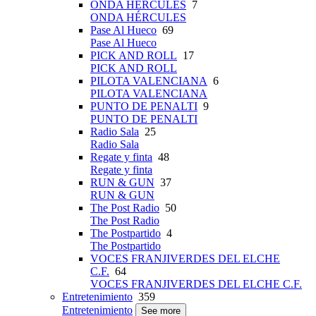
ONDA HÉRCULES
7
ONDA HÉRCULES
Pase Al Hueco
69
Pase Al Hueco
PICK AND ROLL
17
PICK AND ROLL
PILOTA VALENCIANA
6
PILOTA VALENCIANA
PUNTO DE PENALTI
9
PUNTO DE PENALTI
Radio Sala
25
Radio Sala
Regate y finta
48
Regate y finta
RUN & GUN
37
RUN & GUN
The Post Radio
50
The Post Radio
The Postpartido
4
The Postpartido
VOCES FRANJIVERDES DEL ELCHE
C.F.
64
VOCES FRANJIVERDES DEL ELCHE C.F.
Entretenimiento
359
Entretenimiento
See more