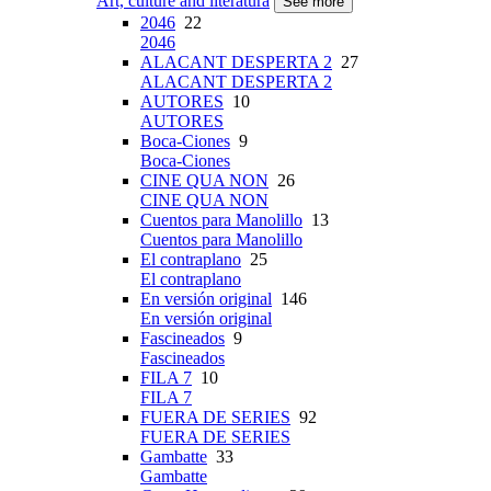
Art, culture and literatura
See more
2046
22
2046
ALACANT DESPERTA 2
27
ALACANT DESPERTA 2
AUTORES
10
AUTORES
Boca-Ciones
9
Boca-Ciones
CINE QUA NON
26
CINE QUA NON
Cuentos para Manolillo
13
Cuentos para Manolillo
El contraplano
25
El contraplano
En versión original
146
En versión original
Fascineados
9
Fascineados
FILA 7
10
FILA 7
FUERA DE SERIES
92
FUERA DE SERIES
Gambatte
33
Gambatte