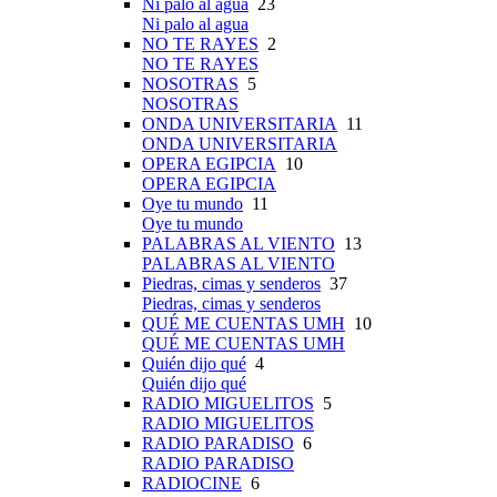
Ni palo al agua
23
Ni palo al agua
NO TE RAYES
2
NO TE RAYES
NOSOTRAS
5
NOSOTRAS
ONDA UNIVERSITARIA
11
ONDA UNIVERSITARIA
OPERA EGIPCIA
10
OPERA EGIPCIA
Oye tu mundo
11
Oye tu mundo
PALABRAS AL VIENTO
13
PALABRAS AL VIENTO
Piedras, cimas y senderos
37
Piedras, cimas y senderos
QUÉ ME CUENTAS UMH
10
QUÉ ME CUENTAS UMH
Quién dijo qué
4
Quién dijo qué
RADIO MIGUELITOS
5
RADIO MIGUELITOS
RADIO PARADISO
6
RADIO PARADISO
RADIOCINE
6