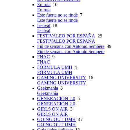
En ruta
10
En ruta
Este fuerte no se rinde
7
Este fuerte no se rinde
festival
18
festival
FESTIVALEO POR ESPAÑA
25
FESTIVALEO POR ESPAÑA
Fin de semana con Antonio Sempere
49
Fin de semana con Antonio Sempere
FNAC
9
FNAC
FÓRMULA UMH
4
FÓRMULA UMH
GAMING UNIVERSITY
16
GAMING UNIVERSITY
Geekmanía
6
Geekmanía
GENERACIÓN 2.0
5
GENERACIÓN 2.0
GIRLS ON AIR
3
GIRLS ON AIR
GOING OUT UMH
47
GOING OUT UMH
Guía independiente
13