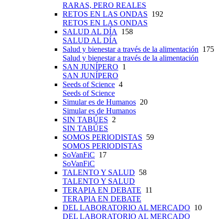
RARAS, PERO REALES
RETOS EN LAS ONDAS
192
RETOS EN LAS ONDAS
SALUD AL DÍA
158
SALUD AL DÍA
Salud y bienestar a través de la alimentación
175
Salud y bienestar a través de la alimentación
SAN JUNÍPERO
1
SAN JUNÍPERO
Seeds of Science
4
Seeds of Science
Simular es de Humanos
20
Simular es de Humanos
SIN TABÚES
2
SIN TABÚES
SOMOS PERIODISTAS
59
SOMOS PERIODISTAS
SoVanFiC
17
SoVanFiC
TALENTO Y SALUD
58
TALENTO Y SALUD
TERAPIA EN DEBATE
11
TERAPIA EN DEBATE
DEL LABORATORIO AL MERCADO
10
DEL LABORATORIO AL MERCADO