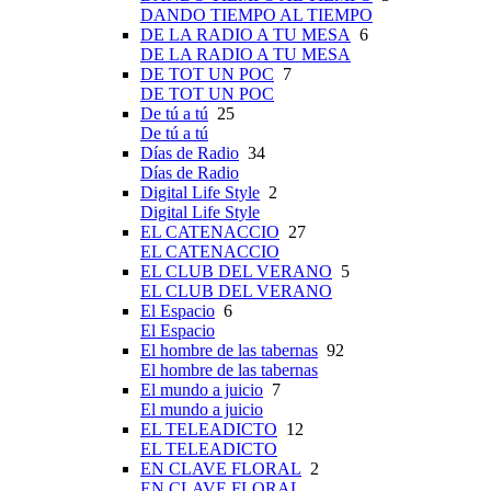
DANDO TIEMPO AL TIEMPO
DE LA RADIO A TU MESA
6
DE LA RADIO A TU MESA
DE TOT UN POC
7
DE TOT UN POC
De tú a tú
25
De tú a tú
Días de Radio
34
Días de Radio
Digital Life Style
2
Digital Life Style
EL CATENACCIO
27
EL CATENACCIO
EL CLUB DEL VERANO
5
EL CLUB DEL VERANO
El Espacio
6
El Espacio
El hombre de las tabernas
92
El hombre de las tabernas
El mundo a juicio
7
El mundo a juicio
EL TELEADICTO
12
EL TELEADICTO
EN CLAVE FLORAL
2
EN CLAVE FLORAL