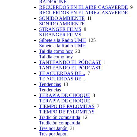
RADIOCINE
RECUERDOS EN EL AIRE-CASAVERDE
9
RECUERDOS EN EL AIRE-CASAVERDE
SONIDO AMBIENTE
11
SONIDO AMBIENTE
STRANGER FILMS
8
STRANGER FILMS
Súbete a la Radio UMH
125
Súbete a la Radio UMH
Tal día como hoy
20
Tal día como hoy
TANTEANDO EL PÓDCAST
1
TANTEANDO EL PÓDCAST
TE ACUERDAS DE...
7
TE ACUERDAS DE...
Tendencias
13
Tendencias
TERAPIA DE CHOQUE
3
TERAPIA DE CHOQUE
TIEMPO DE PALOMITAS
7
TIEMPO DE PALOMITAS
Tradición compartida
12
Tradición compartida
Tres por Japón
31
Tres por Japón