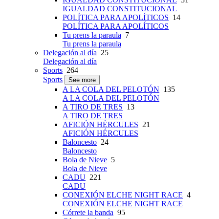
IGUALDAD CONSTITUCIONAL
POLÍTICA PARA APOLÍTICOS
14
POLÍTICA PARA APOLÍTICOS
Tu prens la paraula
7
Tu prens la paraula
Delegación al día
25
Delegación al día
Sports
264
Sports
See more
A LA COLA DEL PELOTÓN
135
A LA COLA DEL PELOTÓN
A TIRO DE TRES
13
A TIRO DE TRES
AFICIÓN HÉRCULES
21
AFICIÓN HÉRCULES
Baloncesto
24
Baloncesto
Bola de Nieve
5
Bola de Nieve
CADU
221
CADU
CONEXIÓN ELCHE NIGHT RACE
4
CONEXIÓN ELCHE NIGHT RACE
Córrete la banda
95