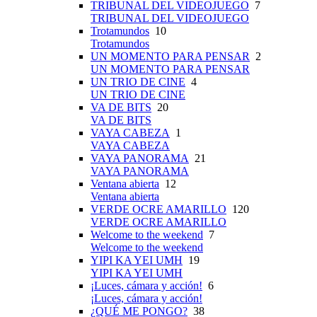
TRIBUNAL DEL VIDEOJUEGO
7
TRIBUNAL DEL VIDEOJUEGO
Trotamundos
10
Trotamundos
UN MOMENTO PARA PENSAR
2
UN MOMENTO PARA PENSAR
UN TRIO DE CINE
4
UN TRIO DE CINE
VA DE BITS
20
VA DE BITS
VAYA CABEZA
1
VAYA CABEZA
VAYA PANORAMA
21
VAYA PANORAMA
Ventana abierta
12
Ventana abierta
VERDE OCRE AMARILLO
120
VERDE OCRE AMARILLO
Welcome to the weekend
7
Welcome to the weekend
YIPI KA YEI UMH
19
YIPI KA YEI UMH
¡Luces, cámara y acción!
6
¡Luces, cámara y acción!
¿QUÉ ME PONGO?
38