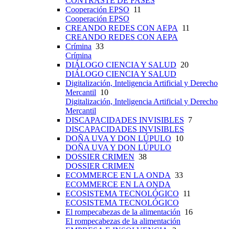
CONTRASTE DE FASES
Cooperación EPSO
11
Cooperación EPSO
CREANDO REDES CON AEPA
11
CREANDO REDES CON AEPA
Crímina
33
Crímina
DIÁLOGO CIENCIA Y SALUD
20
DIÁLOGO CIENCIA Y SALUD
Digitalización, Inteligencia Artificial y Derecho
Mercantil
10
Digitalización, Inteligencia Artificial y Derecho
Mercantil
DISCAPACIDADES INVISIBLES
7
DISCAPACIDADES INVISIBLES
DOÑA UVA Y DON LÚPULO
10
DOÑA UVA Y DON LÚPULO
DOSSIER CRIMEN
38
DOSSIER CRIMEN
ECOMMERCE EN LA ONDA
33
ECOMMERCE EN LA ONDA
ECOSISTEMA TECNOLÓGICO
11
ECOSISTEMA TECNOLÓGICO
El rompecabezas de la alimentación
16
El rompecabezas de la alimentación