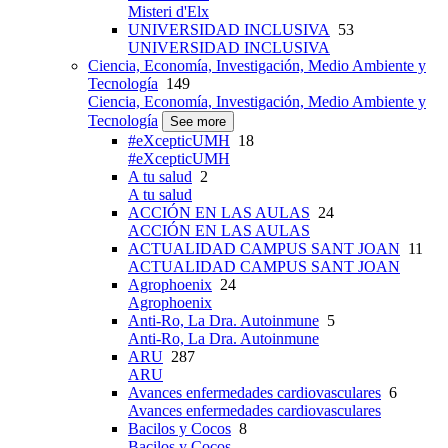
Misteri d'Elx
UNIVERSIDAD INCLUSIVA
53
UNIVERSIDAD INCLUSIVA
Ciencia, Economía, Investigación, Medio Ambiente y
Tecnología
149
Ciencia, Economía, Investigación, Medio Ambiente y
Tecnología
See more
#eXcepticUMH
18
#eXcepticUMH
A tu salud
2
A tu salud
ACCIÓN EN LAS AULAS
24
ACCIÓN EN LAS AULAS
ACTUALIDAD CAMPUS SANT JOAN
11
ACTUALIDAD CAMPUS SANT JOAN
Agrophoenix
24
Agrophoenix
Anti-Ro, La Dra. Autoinmune
5
Anti-Ro, La Dra. Autoinmune
ARU
287
ARU
Avances enfermedades cardiovasculares
6
Avances enfermedades cardiovasculares
Bacilos y Cocos
8
Bacilos y Cocos