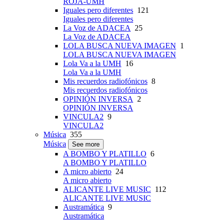
ROJA-UMH
Iguales pero diferentes
121
Iguales pero diferentes
La Voz de ADACEA
25
La Voz de ADACEA
LOLA BUSCA NUEVA IMAGEN
1
LOLA BUSCA NUEVA IMAGEN
Lola Va a la UMH
16
Lola Va a la UMH
Mis recuerdos radiofónicos
8
Mis recuerdos radiofónicos
OPINIÓN INVERSA
2
OPINIÓN INVERSA
VINCULA2
9
VINCULA2
Música
355
Música
See more
A BOMBO Y PLATILLO
6
A BOMBO Y PLATILLO
A micro abierto
24
A micro abierto
ALICANTE LIVE MUSIC
112
ALICANTE LIVE MUSIC
Austramática
9
Austramática