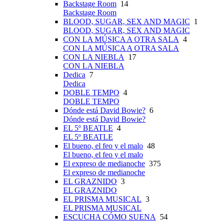
Backstage Room
14
Backstage Room
BLOOD, SUGAR, SEX AND MAGIC
1
BLOOD, SUGAR, SEX AND MAGIC
CON LA MÚSICA A OTRA SALA
4
CON LA MÚSICA A OTRA SALA
CON LA NIEBLA
17
CON LA NIEBLA
Dedica
7
Dedica
DOBLE TEMPO
4
DOBLE TEMPO
Dónde está David Bowie?
6
Dónde está David Bowie?
EL 5º BEATLE
4
EL 5º BEATLE
El bueno, el feo y el malo
48
El bueno, el feo y el malo
El expreso de medianoche
375
El expreso de medianoche
EL GRAZNIDO
3
EL GRAZNIDO
EL PRISMA MUSICAL
3
EL PRISMA MUSICAL
ESCUCHA CÓMO SUENA
54