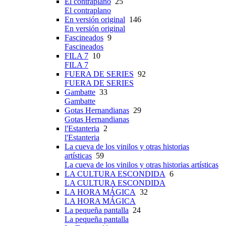
El contraplano
25
El contraplano
En versión original
146
En versión original
Fascineados
9
Fascineados
FILA 7
10
FILA 7
FUERA DE SERIES
92
FUERA DE SERIES
Gambatte
33
Gambatte
Gotas Hernandianas
29
Gotas Hernandianas
l'Estanteria
2
l'Estanteria
La cueva de los vinilos y otras historias
artísticas
59
La cueva de los vinilos y otras historias artísticas
LA CULTURA ESCONDIDA
6
LA CULTURA ESCONDIDA
LA HORA MÁGICA
32
LA HORA MÁGICA
La pequeña pantalla
24
La pequeña pantalla