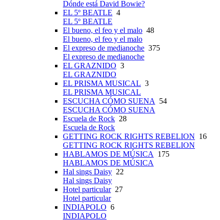
Dónde está David Bowie?
EL 5º BEATLE
4
EL 5º BEATLE
El bueno, el feo y el malo
48
El bueno, el feo y el malo
El expreso de medianoche
375
El expreso de medianoche
EL GRAZNIDO
3
EL GRAZNIDO
EL PRISMA MUSICAL
3
EL PRISMA MUSICAL
ESCUCHA CÓMO SUENA
54
ESCUCHA CÓMO SUENA
Escuela de Rock
28
Escuela de Rock
GETTING ROCK RIGHTS REBELION
16
GETTING ROCK RIGHTS REBELION
HABLAMOS DE MÚSICA
175
HABLAMOS DE MÚSICA
Hal sings Daisy
22
Hal sings Daisy
Hotel particular
27
Hotel particular
INDIAPOLO
6
INDIAPOLO