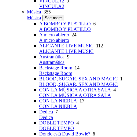
VINCULA2
9
VINCULA2
Música
355
Música
See more
A BOMBO Y PLATILLO
6
A BOMBO Y PLATILLO
A micro abierto
24
A micro abierto
ALICANTE LIVE MUSIC
112
ALICANTE LIVE MUSIC
Austramática
9
Austramática
Backstage Room
14
Backstage Room
BLOOD, SUGAR, SEX AND MAGIC
1
BLOOD, SUGAR, SEX AND MAGIC
CON LA MÚSICA A OTRA SALA
4
CON LA MÚSICA A OTRA SALA
CON LA NIEBLA
17
CON LA NIEBLA
Dedica
7
Dedica
DOBLE TEMPO
4
DOBLE TEMPO
Dónde está David Bowie?
6