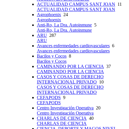
ACTUALIDAD CAMPUS SANT JOAN
11
ACTUALIDAD CAMPUS SANT JOAN
Agrophoenix
24
Agrophoenix
Anti-Ro, La Dra. Autoinmune
5
Anti-Ro, La Dra. Autoinmune
ARU
287
ARU
Avances enfermedades cardiovasculares
6
Avances enfermedades cardiovasculares
Bacilos y Cocos
8
Bacilos y Cocos
CAMINANDO POR LA CIENCIA
37
CAMINANDO POR LA CIENCIA
CASOS Y COSAS DE DERECHO
INTERNACIONAL PRIVADO
10
CASOS Y COSAS DE DERECHO
INTERNACIONAL PRIVADO
CEFAPODS
9
CEFAPODS
Centro Investigación Operativa
20
Centro Investigación Operativa
CHARLAS DE CIENCIA
40
CHARLAS DE CIENCIA
CIENCIA, DEPORTE Y MAGOS NIVEL