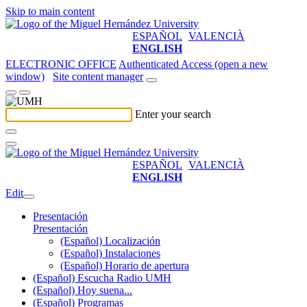
Skip to main content
ESPAÑOL
VALENCIÀ
ENGLISH
ELECTRONIC OFFICE
Authenticated Access (open a new
window)
Site content manager
Enter your search
ESPAÑOL
VALENCIÀ
ENGLISH
Edit
Presentación
Presentación
(Español) Localización
(Español) Instalaciones
(Español) Horario de apertura
(Español) Escucha Radio UMH
(Español) Hoy suena...
(Español) Programas