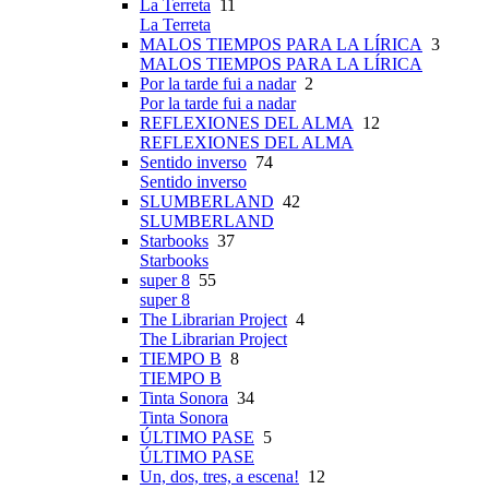
La Terreta
11
La Terreta
MALOS TIEMPOS PARA LA LÍRICA
3
MALOS TIEMPOS PARA LA LÍRICA
Por la tarde fui a nadar
2
Por la tarde fui a nadar
REFLEXIONES DEL ALMA
12
REFLEXIONES DEL ALMA
Sentido inverso
74
Sentido inverso
SLUMBERLAND
42
SLUMBERLAND
Starbooks
37
Starbooks
super 8
55
super 8
The Librarian Project
4
The Librarian Project
TIEMPO B
8
TIEMPO B
Tinta Sonora
34
Tinta Sonora
ÚLTIMO PASE
5
ÚLTIMO PASE
Un, dos, tres, a escena!
12