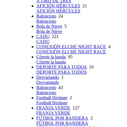
A TIRO DE TRES
AFICIÓN HÉRCULES
21
AFICIÓN HÉRCULES
Baloncesto
24
Baloncesto
Bola de Nieve
5
Bola de Nieve
CADU
221
CADU
CONEXIÓN ELCHE NIGHT RACE
4
CONEXIÓN ELCHE NIGHT RACE
Córrete la banda
95
Córrete la banda
DEPORTE PARA TODOS
19
DEPORTE PARA TODOS
Desvariando
2
Desvariando
Baloncesto
43
Baloncesto
Football Heritage
2
Football Heritage
FRANJA VERDE
127
FRANJA VERDE
FÚTBOL POR BANDERA
2
FÚTBOL POR BANDERA