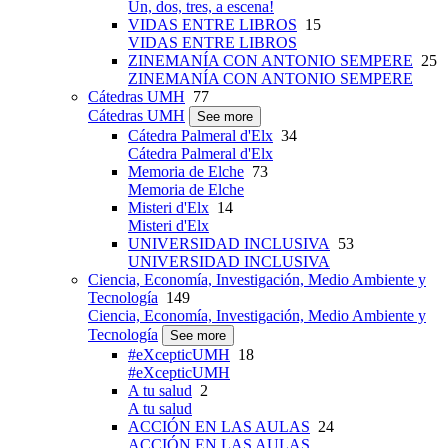
Un, dos, tres, a escena!
VIDAS ENTRE LIBROS
15
VIDAS ENTRE LIBROS
ZINEMANÍA CON ANTONIO SEMPERE
25
ZINEMANÍA CON ANTONIO SEMPERE
Cátedras UMH
77
Cátedras UMH
See more
Cátedra Palmeral d'Elx
34
Cátedra Palmeral d'Elx
Memoria de Elche
73
Memoria de Elche
Misteri d'Elx
14
Misteri d'Elx
UNIVERSIDAD INCLUSIVA
53
UNIVERSIDAD INCLUSIVA
Ciencia, Economía, Investigación, Medio Ambiente y
Tecnología
149
Ciencia, Economía, Investigación, Medio Ambiente y
Tecnología
See more
#eXcepticUMH
18
#eXcepticUMH
A tu salud
2
A tu salud
ACCIÓN EN LAS AULAS
24
ACCIÓN EN LAS AULAS