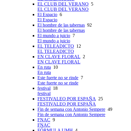
EL CLUB DEL VERANO
5
EL CLUB DEL VERANO
El Espacio
6
El Espacio
El hombre de las tabernas
92
El hombre de las tabernas
El mundo a juicio
7
El mundo a juicio
EL TELEADICTO
12
EL TELEADICTO
EN CLAVE FLORAL
2
EN CLAVE FLORAL
En ruta
10
En ruta
Este fuerte no se rinde
7
Este fuerte no se rinde
festival
18
festival
FESTIVALEO POR ESPAÑA
25
FESTIVALEO POR ESPAÑA
Fin de semana con Antonio Sempere
49
Fin de semana con Antonio Sempere
FNAC
9
FNAC
FÓRMULA UMH
4