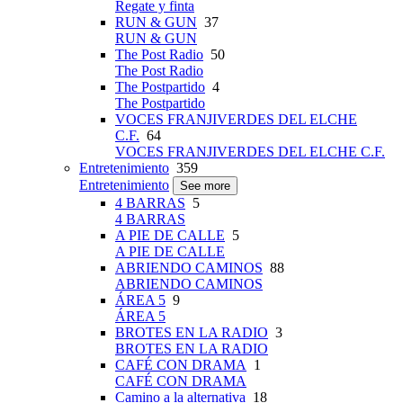
Regate y finta
RUN & GUN
37
RUN & GUN
The Post Radio
50
The Post Radio
The Postpartido
4
The Postpartido
VOCES FRANJIVERDES DEL ELCHE
C.F.
64
VOCES FRANJIVERDES DEL ELCHE C.F.
Entretenimiento
359
Entretenimiento
See more
4 BARRAS
5
4 BARRAS
A PIE DE CALLE
5
A PIE DE CALLE
ABRIENDO CAMINOS
88
ABRIENDO CAMINOS
ÁREA 5
9
ÁREA 5
BROTES EN LA RADIO
3
BROTES EN LA RADIO
CAFÉ CON DRAMA
1
CAFÉ CON DRAMA
Camino a la alternativa
18