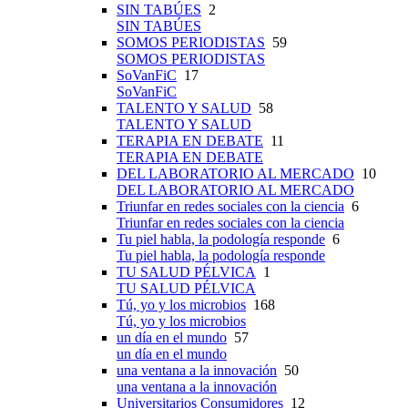
SIN TABÚES
2
SIN TABÚES
SOMOS PERIODISTAS
59
SOMOS PERIODISTAS
SoVanFiC
17
SoVanFiC
TALENTO Y SALUD
58
TALENTO Y SALUD
TERAPIA EN DEBATE
11
TERAPIA EN DEBATE
DEL LABORATORIO AL MERCADO
10
DEL LABORATORIO AL MERCADO
Triunfar en redes sociales con la ciencia
6
Triunfar en redes sociales con la ciencia
Tu piel habla, la podología responde
6
Tu piel habla, la podología responde
TU SALUD PÉLVICA
1
TU SALUD PÉLVICA
Tú, yo y los microbios
168
Tú, yo y los microbios
un día en el mundo
57
un día en el mundo
una ventana a la innovación
50
una ventana a la innovación
Universitarios Consumidores
12