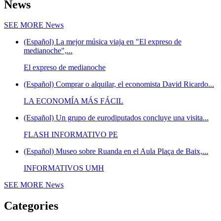
News
SEE MORE
News
(Español) La mejor música viaja en "El expreso de
medianoche",...
El expreso de medianoche
(Español) Comprar o alquilar, el economista David Ricardo...
LA ECONOMÍA MÁS FÁCIL
(Español) Un grupo de eurodiputados concluye una visita...
FLASH INFORMATIVO PE
(Español) Museo sobre Ruanda en el Aula Plaça de Baix,...
INFORMATIVOS UMH
SEE MORE
News
Categories