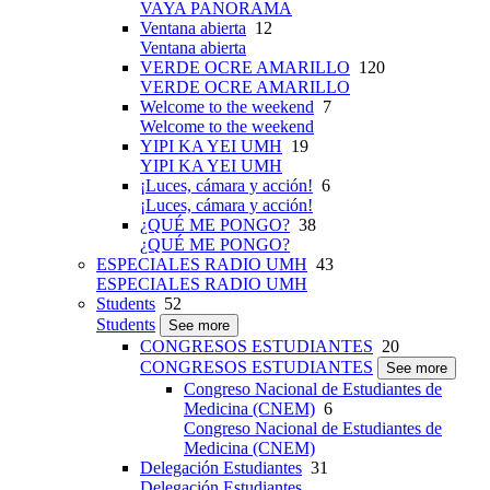
VAYA PANORAMA
Ventana abierta
12
Ventana abierta
VERDE OCRE AMARILLO
120
VERDE OCRE AMARILLO
Welcome to the weekend
7
Welcome to the weekend
YIPI KA YEI UMH
19
YIPI KA YEI UMH
¡Luces, cámara y acción!
6
¡Luces, cámara y acción!
¿QUÉ ME PONGO?
38
¿QUÉ ME PONGO?
ESPECIALES RADIO UMH
43
ESPECIALES RADIO UMH
Students
52
Students
See more
CONGRESOS ESTUDIANTES
20
CONGRESOS ESTUDIANTES
See more
Congreso Nacional de Estudiantes de
Medicina (CNEM)
6
Congreso Nacional de Estudiantes de
Medicina (CNEM)
Delegación Estudiantes
31
Delegación Estudiantes