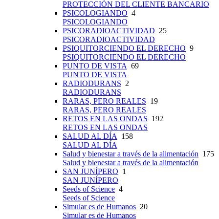
PROTECCIÓN DEL CLIENTE BANCARIO
PSICOLOGIANDO
4
PSICOLOGIANDO
PSICORADIOACTIVIDAD
25
PSICORADIOACTIVIDAD
PSIQUITORCIENDO EL DERECHO
9
PSIQUITORCIENDO EL DERECHO
PUNTO DE VISTA
69
PUNTO DE VISTA
RADIODURANS
2
RADIODURANS
RARAS, PERO REALES
19
RARAS, PERO REALES
RETOS EN LAS ONDAS
192
RETOS EN LAS ONDAS
SALUD AL DÍA
158
SALUD AL DÍA
Salud y bienestar a través de la alimentación
175
Salud y bienestar a través de la alimentación
SAN JUNÍPERO
1
SAN JUNÍPERO
Seeds of Science
4
Seeds of Science
Simular es de Humanos
20
Simular es de Humanos