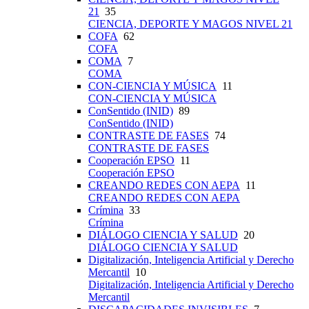
21
35
CIENCIA, DEPORTE Y MAGOS NIVEL 21
COFA
62
COFA
COMA
7
COMA
CON-CIENCIA Y MÚSICA
11
CON-CIENCIA Y MÚSICA
ConSentido (INID)
89
ConSentido (INID)
CONTRASTE DE FASES
74
CONTRASTE DE FASES
Cooperación EPSO
11
Cooperación EPSO
CREANDO REDES CON AEPA
11
CREANDO REDES CON AEPA
Crímina
33
Crímina
DIÁLOGO CIENCIA Y SALUD
20
DIÁLOGO CIENCIA Y SALUD
Digitalización, Inteligencia Artificial y Derecho
Mercantil
10
Digitalización, Inteligencia Artificial y Derecho
Mercantil