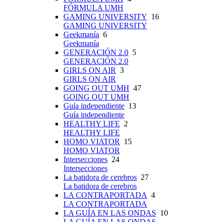
FÓRMULA UMH
GAMING UNIVERSITY
16
GAMING UNIVERSITY
Geekmanía
6
Geekmanía
GENERACIÓN 2.0
5
GENERACIÓN 2.0
GIRLS ON AIR
3
GIRLS ON AIR
GOING OUT UMH
47
GOING OUT UMH
Guía independiente
13
Guía independiente
HEALTHY LIFE
2
HEALTHY LIFE
HOMO VIATOR
15
HOMO VIATOR
Intersecciones
24
Intersecciones
La batidora de cerebros
27
La batidora de cerebros
LA CONTRAPORTADA
4
LA CONTRAPORTADA
LA GUÍA EN LAS ONDAS
10
LA GUÍA EN LAS ONDAS