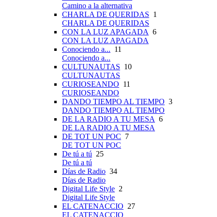
Camino a la alternativa
CHARLA DE QUERIDAS
1
CHARLA DE QUERIDAS
CON LA LUZ APAGADA
6
CON LA LUZ APAGADA
Conociendo a...
11
Conociendo a...
CULTUNAUTAS
10
CULTUNAUTAS
CURIOSEANDO
11
CURIOSEANDO
DANDO TIEMPO AL TIEMPO
3
DANDO TIEMPO AL TIEMPO
DE LA RADIO A TU MESA
6
DE LA RADIO A TU MESA
DE TOT UN POC
7
DE TOT UN POC
De tú a tú
25
De tú a tú
Días de Radio
34
Días de Radio
Digital Life Style
2
Digital Life Style
EL CATENACCIO
27
EL CATENACCIO