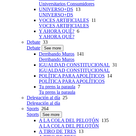
Universitarios Consumidores
UNIVERSO+DS
13
UNIVERSO+DS
VOCES ARTIFICIALES
11
VOCES ARTIFICIALES
Y AHORA QUÉ?
6
Y AHORA QUÉ?
Debate
33
Debate
See more
Derribando Muros
141
Derribando Muros
IGUALDAD CONSTITUCIONAL
31
IGUALDAD CONSTITUCIONAL
POLÍTICA PARA APOLÍTICOS
14
POLÍTICA PARA APOLÍTICOS
Tu prens la paraula
7
Tu prens la paraula
Delegación al día
25
Delegación al día
Sports
264
Sports
See more
A LA COLA DEL PELOTÓN
135
A LA COLA DEL PELOTÓN
A TIRO DE TRES
13