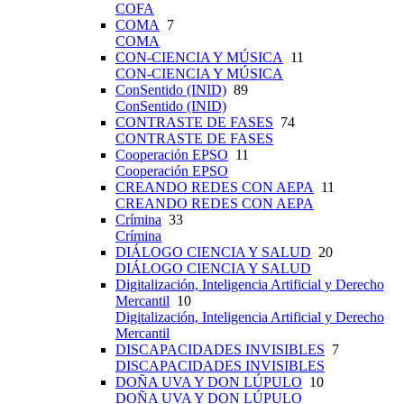
COFA
COMA
7
COMA
CON-CIENCIA Y MÚSICA
11
CON-CIENCIA Y MÚSICA
ConSentido (INID)
89
ConSentido (INID)
CONTRASTE DE FASES
74
CONTRASTE DE FASES
Cooperación EPSO
11
Cooperación EPSO
CREANDO REDES CON AEPA
11
CREANDO REDES CON AEPA
Crímina
33
Crímina
DIÁLOGO CIENCIA Y SALUD
20
DIÁLOGO CIENCIA Y SALUD
Digitalización, Inteligencia Artificial y Derecho
Mercantil
10
Digitalización, Inteligencia Artificial y Derecho
Mercantil
DISCAPACIDADES INVISIBLES
7
DISCAPACIDADES INVISIBLES
DOÑA UVA Y DON LÚPULO
10
DOÑA UVA Y DON LÚPULO