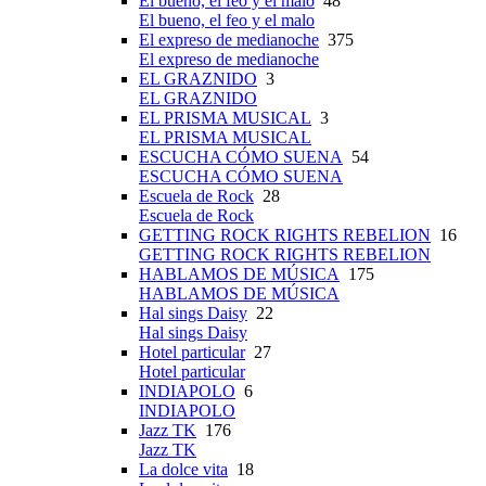
El bueno, el feo y el malo
48
El bueno, el feo y el malo
El expreso de medianoche
375
El expreso de medianoche
EL GRAZNIDO
3
EL GRAZNIDO
EL PRISMA MUSICAL
3
EL PRISMA MUSICAL
ESCUCHA CÓMO SUENA
54
ESCUCHA CÓMO SUENA
Escuela de Rock
28
Escuela de Rock
GETTING ROCK RIGHTS REBELION
16
GETTING ROCK RIGHTS REBELION
HABLAMOS DE MÚSICA
175
HABLAMOS DE MÚSICA
Hal sings Daisy
22
Hal sings Daisy
Hotel particular
27
Hotel particular
INDIAPOLO
6
INDIAPOLO
Jazz TK
176
Jazz TK
La dolce vita
18