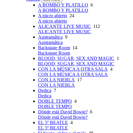
A BOMBO Y PLATILLO
6
A BOMBO Y PLATILLO
A micro abierto
24
A micro abierto
ALICANTE LIVE MUSIC
112
ALICANTE LIVE MUSIC
Austramática
9
Austramática
Backstage Room
14
Backstage Room
BLOOD, SUGAR, SEX AND MAGIC
1
BLOOD, SUGAR, SEX AND MAGIC
CON LA MÚSICA A OTRA SALA
4
CON LA MÚSICA A OTRA SALA
CON LA NIEBLA
17
CON LA NIEBLA
Dedica
7
Dedica
DOBLE TEMPO
4
DOBLE TEMPO
Dónde está David Bowie?
6
Dónde está David Bowie?
EL 5º BEATLE
4
EL 5º BEATLE