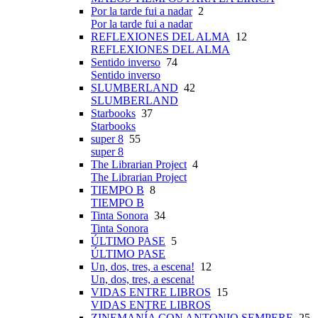
Por la tarde fui a nadar
2
Por la tarde fui a nadar
REFLEXIONES DEL ALMA
12
REFLEXIONES DEL ALMA
Sentido inverso
74
Sentido inverso
SLUMBERLAND
42
SLUMBERLAND
Starbooks
37
Starbooks
super 8
55
super 8
The Librarian Project
4
The Librarian Project
TIEMPO B
8
TIEMPO B
Tinta Sonora
34
Tinta Sonora
ÚLTIMO PASE
5
ÚLTIMO PASE
Un, dos, tres, a escena!
12
Un, dos, tres, a escena!
VIDAS ENTRE LIBROS
15
VIDAS ENTRE LIBROS
ZINEMANÍA CON ANTONIO SEMPERE
25