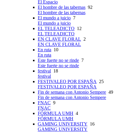
El Espacio
El hombre de las tabernas
92
El hombre de las tabernas
El mundo a juicio
7
El mundo a juicio
EL TELEADICTO
12
EL TELEADICTO
EN CLAVE FLORAL
2
EN CLAVE FLORAL
En ruta
10
En ruta
Este fuerte no se rinde
7
Este fuerte no se rinde
festival
18
festival
FESTIVALEO POR ESPAÑA
25
FESTIVALEO POR ESPAÑA
Fin de semana con Antonio Sempere
49
Fin de semana con Antonio Sempere
FNAC
9
FNAC
FÓRMULA UMH
4
FÓRMULA UMH
GAMING UNIVERSITY
16
GAMING UNIVERSITY