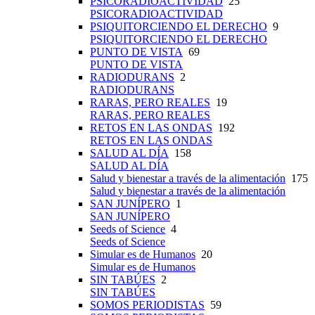
PSICORADIOACTIVIDAD
25
PSICORADIOACTIVIDAD
PSIQUITORCIENDO EL DERECHO
9
PSIQUITORCIENDO EL DERECHO
PUNTO DE VISTA
69
PUNTO DE VISTA
RADIODURANS
2
RADIODURANS
RARAS, PERO REALES
19
RARAS, PERO REALES
RETOS EN LAS ONDAS
192
RETOS EN LAS ONDAS
SALUD AL DÍA
158
SALUD AL DÍA
Salud y bienestar a través de la alimentación
175
Salud y bienestar a través de la alimentación
SAN JUNÍPERO
1
SAN JUNÍPERO
Seeds of Science
4
Seeds of Science
Simular es de Humanos
20
Simular es de Humanos
SIN TABÚES
2
SIN TABÚES
SOMOS PERIODISTAS
59