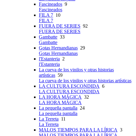
Fascineados
9
Fascineados
FILA 7
10
FILA 7
FUERA DE SERIES
92
FUERA DE SERIES
Gambatte
33
Gambatte
Gotas Hernandianas
29
Gotas Hernandianas
l'Estanteria
2
l'Estanteria
La cueva de los vinilos y otras historias
artísticas
59
La cueva de los vinilos y otras historias artísticas
LA CULTURA ESCONDIDA
6
LA CULTURA ESCONDIDA
LA HORA MÁGICA
32
LA HORA MÁGICA
La pequeña pantalla
24
La pequeña pantalla
La Terreta
11
La Terreta
MALOS TIEMPOS PARA LA LÍRICA
3
MALOS TIEMPOS PARA LA LÍRICA