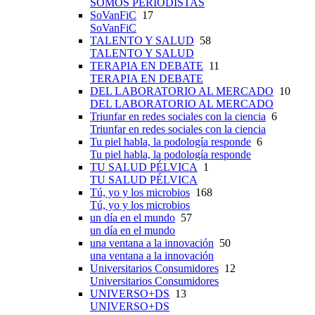
SOMOS PERIODISTAS
SoVanFiC
17
SoVanFiC
TALENTO Y SALUD
58
TALENTO Y SALUD
TERAPIA EN DEBATE
11
TERAPIA EN DEBATE
DEL LABORATORIO AL MERCADO
10
DEL LABORATORIO AL MERCADO
Triunfar en redes sociales con la ciencia
6
Triunfar en redes sociales con la ciencia
Tu piel habla, la podología responde
6
Tu piel habla, la podología responde
TU SALUD PÉLVICA
1
TU SALUD PÉLVICA
Tú, yo y los microbios
168
Tú, yo y los microbios
un día en el mundo
57
un día en el mundo
una ventana a la innovación
50
una ventana a la innovación
Universitarios Consumidores
12
Universitarios Consumidores
UNIVERSO+DS
13
UNIVERSO+DS