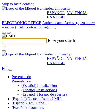
Skip to main content
ESPAÑOL
VALENCIÀ
ENGLISH
ELECTRONIC OFFICE
Authenticated Access (open a new
window)
Site content manager
Enter your search
ESPAÑOL
VALENCIÀ
ENGLISH
Edit
Presentación
Presentación
(Español) Localización
(Español) Instalaciones
(Español) Horario de apertura
(Español) Escucha Radio UMH
(Español) Hoy suena...
(Español) Programas