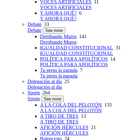
VOCES ARTIFICIALES
11
VOCES ARTIFICIALES
Y AHORA QUÉ?
6
Y AHORA QUÉ?
Debate
33
Debate
See more
Derribando Muros
141
Derribando Muros
IGUALDAD CONSTITUCIONAL
31
IGUALDAD CONSTITUCIONAL
POLÍTICA PARA APOLÍTICOS
14
POLÍTICA PARA APOLÍTICOS
Tu prens la paraula
7
Tu prens la paraula
Delegación al día
25
Delegación al día
Sports
264
Sports
See more
A LA COLA DEL PELOTÓN
135
A LA COLA DEL PELOTÓN
A TIRO DE TRES
13
A TIRO DE TRES
AFICIÓN HÉRCULES
21
AFICIÓN HÉRCULES
Baloncesto
24