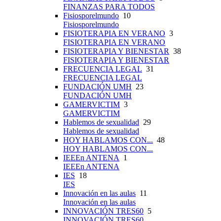
FINANZAS PARA TODOS
Fisiosporelmundo
10
Fisiosporelmundo
FISIOTERAPIA EN VERANO
3
FISIOTERAPIA EN VERANO
FISIOTERAPIA Y BIENESTAR
38
FISIOTERAPIA Y BIENESTAR
FRECUENCIA LEGAL
31
FRECUENCIA LEGAL
FUNDACIÓN UMH
23
FUNDACIÓN UMH
GAMERVICTIM
3
GAMERVICTIM
Hablemos de sexualidad
29
Hablemos de sexualidad
HOY HABLAMOS CON...
48
HOY HABLAMOS CON...
IEEEn ANTENA
1
IEEEn ANTENA
IES
18
IES
Innovación en las aulas
11
Innovación en las aulas
INNOVACIÓN TRES60
5
INNOVACIÓN TRES60