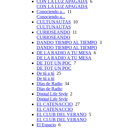
CON LA LUZ APAGADA
6
CON LA LUZ APAGADA
Conociendo a...
11
Conociendo a...
CULTUNAUTAS
10
CULTUNAUTAS
CURIOSEANDO
11
CURIOSEANDO
DANDO TIEMPO AL TIEMPO
3
DANDO TIEMPO AL TIEMPO
DE LA RADIO A TU MESA
6
DE LA RADIO A TU MESA
DE TOT UN POC
7
DE TOT UN POC
De tú a tú
25
De tú a tú
Días de Radio
34
Días de Radio
Digital Life Style
2
Digital Life Style
EL CATENACCIO
27
EL CATENACCIO
EL CLUB DEL VERANO
5
EL CLUB DEL VERANO
El Espacio
6