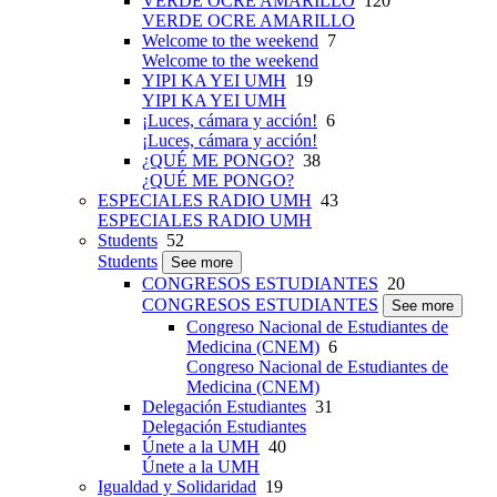
VERDE OCRE AMARILLO
120
VERDE OCRE AMARILLO
Welcome to the weekend
7
Welcome to the weekend
YIPI KA YEI UMH
19
YIPI KA YEI UMH
¡Luces, cámara y acción!
6
¡Luces, cámara y acción!
¿QUÉ ME PONGO?
38
¿QUÉ ME PONGO?
ESPECIALES RADIO UMH
43
ESPECIALES RADIO UMH
Students
52
Students
See more
CONGRESOS ESTUDIANTES
20
CONGRESOS ESTUDIANTES
See more
Congreso Nacional de Estudiantes de
Medicina (CNEM)
6
Congreso Nacional de Estudiantes de
Medicina (CNEM)
Delegación Estudiantes
31
Delegación Estudiantes
Únete a la UMH
40
Únete a la UMH
Igualdad y Solidaridad
19