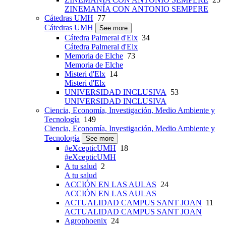
ZINEMANÍA CON ANTONIO SEMPERE
Cátedras UMH
77
Cátedras UMH
See more
Cátedra Palmeral d'Elx
34
Cátedra Palmeral d'Elx
Memoria de Elche
73
Memoria de Elche
Misteri d'Elx
14
Misteri d'Elx
UNIVERSIDAD INCLUSIVA
53
UNIVERSIDAD INCLUSIVA
Ciencia, Economía, Investigación, Medio Ambiente y
Tecnología
149
Ciencia, Economía, Investigación, Medio Ambiente y
Tecnología
See more
#eXcepticUMH
18
#eXcepticUMH
A tu salud
2
A tu salud
ACCIÓN EN LAS AULAS
24
ACCIÓN EN LAS AULAS
ACTUALIDAD CAMPUS SANT JOAN
11
ACTUALIDAD CAMPUS SANT JOAN
Agrophoenix
24