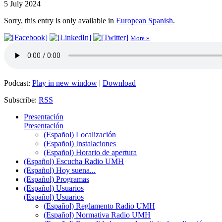
5 July 2024
Sorry, this entry is only available in
European Spanish
.
More »
Podcast:
Play in new window
|
Download
Subscribe:
RSS
Presentación
Presentación
(Español) Localización
(Español) Instalaciones
(Español) Horario de apertura
(Español) Escucha Radio UMH
(Español) Hoy suena...
(Español) Programas
(Español) Usuarios
(Español) Usuarios
(Español) Reglamento Radio UMH
(Español) Normativa Radio UMH