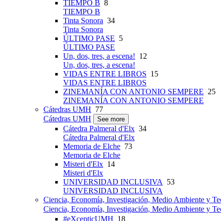
TIEMPO B
8
TIEMPO B
Tinta Sonora
34
Tinta Sonora
ÚLTIMO PASE
5
ÚLTIMO PASE
Un, dos, tres, a escena!
12
Un, dos, tres, a escena!
VIDAS ENTRE LIBROS
15
VIDAS ENTRE LIBROS
ZINEMANÍA CON ANTONIO SEMPERE
25
ZINEMANÍA CON ANTONIO SEMPERE
Cátedras UMH
77
Cátedras UMH
See more
Cátedra Palmeral d'Elx
34
Cátedra Palmeral d'Elx
Memoria de Elche
73
Memoria de Elche
Misteri d'Elx
14
Misteri d'Elx
UNIVERSIDAD INCLUSIVA
53
UNIVERSIDAD INCLUSIVA
Ciencia, Economía, Investigación, Medio Ambiente y Te
Ciencia, Economía, Investigación, Medio Ambiente y Te
#eXcepticUMH
18