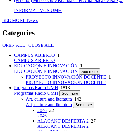
(Español) Museo sobre Ruanda en el Aula Plaça de Baix,...
INFORMATIVOS UMH
SEE MORE
News
Categories
OPEN ALL
|
CLOSE ALL
CAMPUS ABIERTO
1
CAMPUS ABIERTO
EDUCACIÓN E INNOVACIÓN
1
EDUCACIÓN E INNOVACIÓN
See more
PROYECTO INNOVACIÓN DOCENTE
1
PROYECTO INNOVACIÓN DOCENTE
Programas Radio UMH
1813
Programas Radio UMH
See more
Art, culture and literatura
142
Art, culture and literatura
See more
2046
22
2046
ALACANT DESPERTA 2
27
ALACANT DESPERTA 2