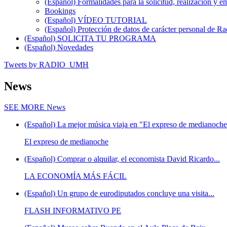
(Español) Formalidades para la solicitud, realización 
Bookings
(Español) VÍDEO TUTORIAL
(Español) Protección de datos de carácter personal de 
(Español) SOLICITA TU PROGRAMA
(Español) Novedades
Tweets by RADIO_UMH
News
SEE MORE
News
(Español) La mejor música viaja en "El expreso de medianoche"
El expreso de medianoche
(Español) Comprar o alquilar, el economista David Ricardo...
LA ECONOMÍA MÁS FÁCIL
(Español) Un grupo de eurodiputados concluye una visita...
FLASH INFORMATIVO PE