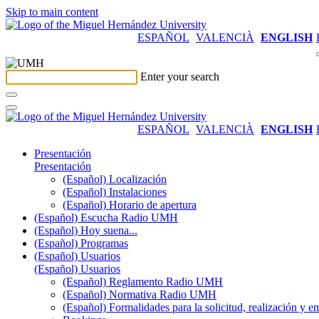
Skip to main content
ESPAÑOL
VALENCIÀ
ENGLISH
Enter your search
ESPAÑOL
VALENCIÀ
ENGLISH
Presentación
Presentación
(Español) Localización
(Español) Instalaciones
(Español) Horario de apertura
(Español) Escucha Radio UMH
(Español) Hoy suena...
(Español) Programas
(Español) Usuarios
(Español) Usuarios
(Español) Reglamento Radio UMH
(Español) Normativa Radio UMH
(Español) Formalidades para la solicitud, realización 