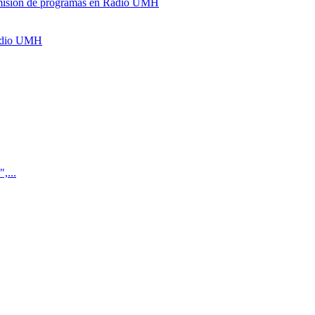
y emisión de programas en Radio UMH
Radio UMH
,...