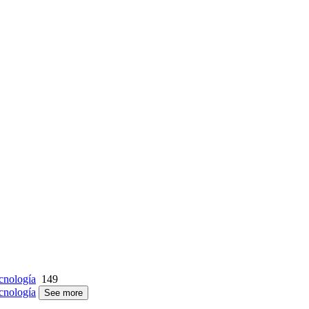
cnología
149
cnología
See more