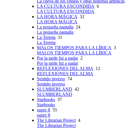
La cueva de los vinilos y otras historias artísticas
LA CULTURA ESCONDIDA
6
LA CULTURA ESCONDIDA
LA HORA MÁGICA
32
LA HORA MÁGICA
La pequeña pantalla
24
La pequeña pantalla
La Terreta
11
La Terreta
MALOS TIEMPOS PARA LA LÍRICA
3
MALOS TIEMPOS PARA LA LÍRICA
Por la tarde fui a nadar
2
Por la tarde fui a nadar
REFLEXIONES DEL ALMA
12
REFLEXIONES DEL ALMA
Sentido inverso
74
Sentido inverso
SLUMBERLAND
42
SLUMBERLAND
Starbooks
37
Starbooks
super 8
55
super 8
The Librarian Project
4
The Librarian Project