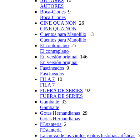
AUTORES
10
AUTORES
Boca-Ciones
9
Boca-Ciones
CINE QUA NON
26
CINE QUA NON
Cuentos para Manolillo
13
Cuentos para Manolillo
El contraplano
25
El contraplano
En versión original
146
En versión original
Fascineados
9
Fascineados
FILA 7
10
FILA 7
FUERA DE SERIES
92
FUERA DE SERIES
Gambatte
33
Gambatte
Gotas Hernandianas
29
Gotas Hernandianas
l'Estanteria
2
l'Estanteria
La cueva de los vinilos y otras historias artísticas
5