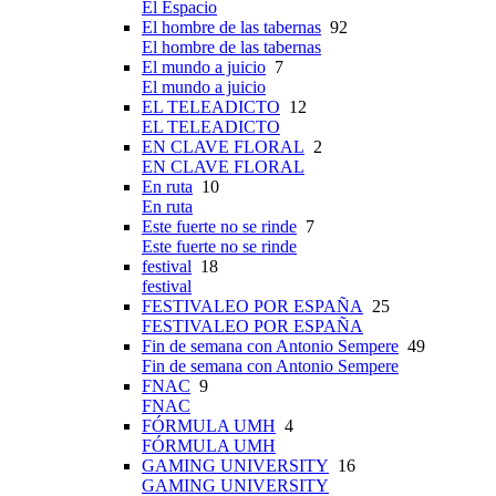
El Espacio
El hombre de las tabernas
92
El hombre de las tabernas
El mundo a juicio
7
El mundo a juicio
EL TELEADICTO
12
EL TELEADICTO
EN CLAVE FLORAL
2
EN CLAVE FLORAL
En ruta
10
En ruta
Este fuerte no se rinde
7
Este fuerte no se rinde
festival
18
festival
FESTIVALEO POR ESPAÑA
25
FESTIVALEO POR ESPAÑA
Fin de semana con Antonio Sempere
49
Fin de semana con Antonio Sempere
FNAC
9
FNAC
FÓRMULA UMH
4
FÓRMULA UMH
GAMING UNIVERSITY
16
GAMING UNIVERSITY