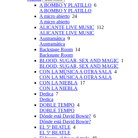
A BOMBO Y PLATILLO
6
A BOMBO Y PLATILLO
A micro abierto
24
A micro abierto
ALICANTE LIVE MUSIC
112
ALICANTE LIVE MUSIC
Austramática
9
Austramática
Backstage Room
14
Backstage Room
BLOOD, SUGAR, SEX AND MAGIC
1
BLOOD, SUGAR, SEX AND MAGIC
CON LA MÚSICA A OTRA SALA
4
CON LA MÚSICA A OTRA SALA
CON LA NIEBLA
17
CON LA NIEBLA
Dedica
7
Dedica
DOBLE TEMPO
4
DOBLE TEMPO
Dónde está David Bowie?
6
Dónde está David Bowie?
EL 5º BEATLE
4
EL 5º BEATLE