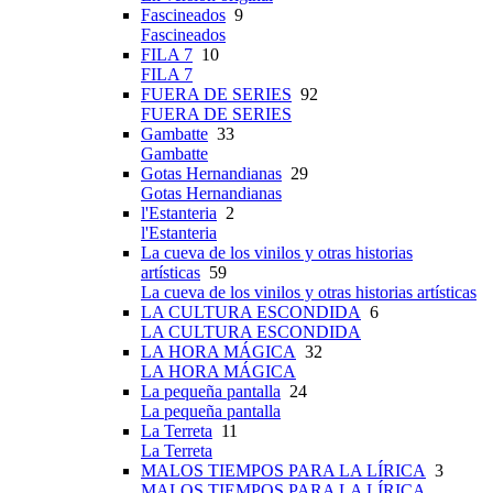
Fascineados
9
Fascineados
FILA 7
10
FILA 7
FUERA DE SERIES
92
FUERA DE SERIES
Gambatte
33
Gambatte
Gotas Hernandianas
29
Gotas Hernandianas
l'Estanteria
2
l'Estanteria
La cueva de los vinilos y otras historias
artísticas
59
La cueva de los vinilos y otras historias artísticas
LA CULTURA ESCONDIDA
6
LA CULTURA ESCONDIDA
LA HORA MÁGICA
32
LA HORA MÁGICA
La pequeña pantalla
24
La pequeña pantalla
La Terreta
11
La Terreta
MALOS TIEMPOS PARA LA LÍRICA
3
MALOS TIEMPOS PARA LA LÍRICA