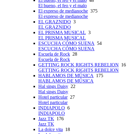
El bueno, el feo y el malo
48
El bueno, el feo y el malo
El expreso de medianoche
375
El expreso de medianoche
EL GRAZNIDO
3
EL GRAZNIDO
EL PRISMA MUSICAL
3
EL PRISMA MUSICAL
ESCUCHA CÓMO SUENA
54
ESCUCHA CÓMO SUENA
Escuela de Rock
28
Escuela de Rock
GETTING ROCK RIGHTS REBELION
16
GETTING ROCK RIGHTS REBELION
HABLAMOS DE MÚSICA
175
HABLAMOS DE MÚSICA
Hal sings Daisy
22
Hal sings Daisy
Hotel particular
27
Hotel particular
INDIAPOLO
6
INDIAPOLO
Jazz TK
176
Jazz TK
La dolce vita
18