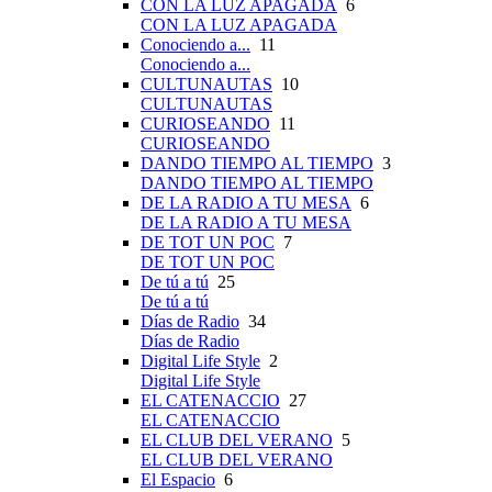
CON LA LUZ APAGADA
6
CON LA LUZ APAGADA
Conociendo a...
11
Conociendo a...
CULTUNAUTAS
10
CULTUNAUTAS
CURIOSEANDO
11
CURIOSEANDO
DANDO TIEMPO AL TIEMPO
3
DANDO TIEMPO AL TIEMPO
DE LA RADIO A TU MESA
6
DE LA RADIO A TU MESA
DE TOT UN POC
7
DE TOT UN POC
De tú a tú
25
De tú a tú
Días de Radio
34
Días de Radio
Digital Life Style
2
Digital Life Style
EL CATENACCIO
27
EL CATENACCIO
EL CLUB DEL VERANO
5
EL CLUB DEL VERANO
El Espacio
6