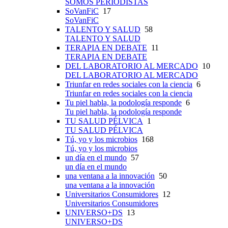
SOMOS PERIODISTAS
SoVanFiC
17
SoVanFiC
TALENTO Y SALUD
58
TALENTO Y SALUD
TERAPIA EN DEBATE
11
TERAPIA EN DEBATE
DEL LABORATORIO AL MERCADO
10
DEL LABORATORIO AL MERCADO
Triunfar en redes sociales con la ciencia
6
Triunfar en redes sociales con la ciencia
Tu piel habla, la podología responde
6
Tu piel habla, la podología responde
TU SALUD PÉLVICA
1
TU SALUD PÉLVICA
Tú, yo y los microbios
168
Tú, yo y los microbios
un día en el mundo
57
un día en el mundo
una ventana a la innovación
50
una ventana a la innovación
Universitarios Consumidores
12
Universitarios Consumidores
UNIVERSO+DS
13
UNIVERSO+DS