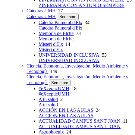
ZINEMANÍA CON ANTONIO SEMPERE
Cátedras UMH
77
Cátedras UMH
See more
Cátedra Palmeral d'Elx
34
Cátedra Palmeral d'Elx
Memoria de Elche
73
Memoria de Elche
Misteri d'Elx
14
Misteri d'Elx
UNIVERSIDAD INCLUSIVA
53
UNIVERSIDAD INCLUSIVA
Ciencia, Economía, Investigación, Medio Ambiente y
Tecnología
149
Ciencia, Economía, Investigación, Medio Ambiente y
Tecnología
See more
#eXcepticUMH
18
#eXcepticUMH
A tu salud
2
A tu salud
ACCIÓN EN LAS AULAS
24
ACCIÓN EN LAS AULAS
ACTUALIDAD CAMPUS SANT JOAN
11
ACTUALIDAD CAMPUS SANT JOAN
Agrophoenix
24