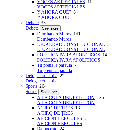
VOCES ARTIFICIALES
11
VOCES ARTIFICIALES
Y AHORA QUÉ?
6
Y AHORA QUÉ?
Debate
33
Debate
See more
Derribando Muros
141
Derribando Muros
IGUALDAD CONSTITUCIONAL
31
IGUALDAD CONSTITUCIONAL
POLÍTICA PARA APOLÍTICOS
14
POLÍTICA PARA APOLÍTICOS
Tu prens la paraula
7
Tu prens la paraula
Delegación al día
25
Delegación al día
Sports
264
Sports
See more
A LA COLA DEL PELOTÓN
135
A LA COLA DEL PELOTÓN
A TIRO DE TRES
13
A TIRO DE TRES
AFICIÓN HÉRCULES
21
AFICIÓN HÉRCULES
Baloncesto
24