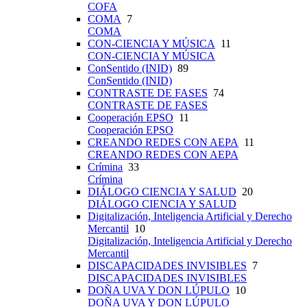
COFA
COMA
7
COMA
CON-CIENCIA Y MÚSICA
11
CON-CIENCIA Y MÚSICA
ConSentido (INID)
89
ConSentido (INID)
CONTRASTE DE FASES
74
CONTRASTE DE FASES
Cooperación EPSO
11
Cooperación EPSO
CREANDO REDES CON AEPA
11
CREANDO REDES CON AEPA
Crímina
33
Crímina
DIÁLOGO CIENCIA Y SALUD
20
DIÁLOGO CIENCIA Y SALUD
Digitalización, Inteligencia Artificial y Derecho
Mercantil
10
Digitalización, Inteligencia Artificial y Derecho
Mercantil
DISCAPACIDADES INVISIBLES
7
DISCAPACIDADES INVISIBLES
DOÑA UVA Y DON LÚPULO
10
DOÑA UVA Y DON LÚPULO