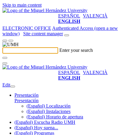
Skip to main content
ESPAÑOL
VALENCIÀ
ENGLISH
ELECTRONIC OFFICE
Authenticated Access (open a new
window)
Site content manager
Enter your search
ESPAÑOL
VALENCIÀ
ENGLISH
Edit
Presentación
Presentación
(Español) Localización
(Español) Instalaciones
(Español) Horario de apertura
(Español) Escucha Radio UMH
(Español) Hoy suena...
(Español) Programas