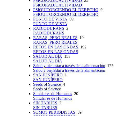
PSICORADIOACTIVIDAD
25
PSICORADIOACTIVIDAD
PSIQUITORCIENDO EL DERECHO
9
PSIQUITORCIENDO EL DERECHO
PUNTO DE VISTA
69
PUNTO DE VISTA
RADIODURANS
2
RADIODURANS
RARAS, PERO REALES
19
RARAS, PERO REALES
RETOS EN LAS ONDAS
192
RETOS EN LAS ONDAS
SALUD AL DÍA
158
SALUD AL DÍA
Salud y bienestar a través de la alimentación
175
Salud y bienestar a través de la alimentación
SAN JUNÍPERO
1
SAN JUNÍPERO
Seeds of Science
4
Seeds of Science
Simular es de Humanos
20
Simular es de Humanos
SIN TABÚES
2
SIN TABÚES
SOMOS PERIODISTAS
59