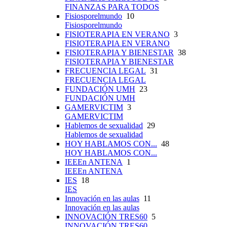
FINANZAS PARA TODOS
Fisiosporelmundo
10
Fisiosporelmundo
FISIOTERAPIA EN VERANO
3
FISIOTERAPIA EN VERANO
FISIOTERAPIA Y BIENESTAR
38
FISIOTERAPIA Y BIENESTAR
FRECUENCIA LEGAL
31
FRECUENCIA LEGAL
FUNDACIÓN UMH
23
FUNDACIÓN UMH
GAMERVICTIM
3
GAMERVICTIM
Hablemos de sexualidad
29
Hablemos de sexualidad
HOY HABLAMOS CON...
48
HOY HABLAMOS CON...
IEEEn ANTENA
1
IEEEn ANTENA
IES
18
IES
Innovación en las aulas
11
Innovación en las aulas
INNOVACIÓN TRES60
5
INNOVACIÓN TRES60