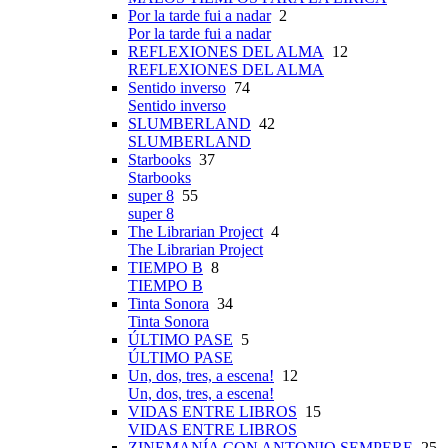
Por la tarde fui a nadar
2
Por la tarde fui a nadar
REFLEXIONES DEL ALMA
12
REFLEXIONES DEL ALMA
Sentido inverso
74
Sentido inverso
SLUMBERLAND
42
SLUMBERLAND
Starbooks
37
Starbooks
super 8
55
super 8
The Librarian Project
4
The Librarian Project
TIEMPO B
8
TIEMPO B
Tinta Sonora
34
Tinta Sonora
ÚLTIMO PASE
5
ÚLTIMO PASE
Un, dos, tres, a escena!
12
Un, dos, tres, a escena!
VIDAS ENTRE LIBROS
15
VIDAS ENTRE LIBROS
ZINEMANÍA CON ANTONIO SEMPERE
25