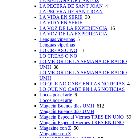
LA MAÑANA DE CARLOS
LA PECERA DE SANT JOAN
4
LA PECERA DE SANT JOAN
LA VIDA EN SERIE
30
LA VIDA EN SERIE
LA VOZ DE LA EXPERIENCIA
16
LA VOZ DE LA EXPERIENCIA
Lenguas viperinas
5
Lenguas viperinas
LO CREAS O NO
11
LO CREAS O NO
LO MEJOR DE LA SEMANA DE RADIO
UMH
38
LO MEJOR DE LA SEMANA DE RADIO
UMH
LO QUE NO CABE EN LAS NOTICIAS
4
LO QUE NO CABE EN LAS NOTICIAS
Locos por el arte
6
Locos por el arte
Magacín Buenos días UMH
612
Magacín Buenos días UMH
Magacín Especial Viernes TRES EN UNO
59
Magacín Especial Viernes TRES EN UNO
Magazine con Z
50
Magazine con Z