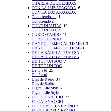
CHARLA DE QUERIDAS
CON LA LUZ APAGADA
6
CON LA LUZ APAGADA
Conociendo a...
11
Conociendo a...
CULTUNAUTAS
10
CULTUNAUTAS
CURIOSEANDO
11
CURIOSEANDO
DANDO TIEMPO AL TIEMPO
3
DANDO TIEMPO AL TIEMPO
DE LA RADIO A TU MESA
6
DE LA RADIO A TU MESA
DE TOT UN POC
7
DE TOT UN POC
De tú a tú
25
De tú a tú
Días de Radio
34
Días de Radio
Digital Life Style
2
Digital Life Style
EL CATENACCIO
27
EL CATENACCIO
EL CLUB DEL VERANO
5
EL CLUB DEL VERANO