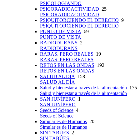
PSICOLOGIANDO
PSICORADIOACTIVIDAD
25
PSICORADIOACTIVIDAD
PSIQUITORCIENDO EL DERECHO
9
PSIQUITORCIENDO EL DERECHO
PUNTO DE VISTA
69
PUNTO DE VISTA
RADIODURANS
2
RADIODURANS
RARAS, PERO REALES
19
RARAS, PERO REALES
RETOS EN LAS ONDAS
192
RETOS EN LAS ONDAS
SALUD AL DÍA
158
SALUD AL DÍA
Salud y bienestar a través de la alimentación
175
Salud y bienestar a través de la alimentación
SAN JUNÍPERO
1
SAN JUNÍPERO
Seeds of Science
4
Seeds of Science
Simular es de Humanos
20
Simular es de Humanos
SIN TABÚES
2
SIN TABÚES