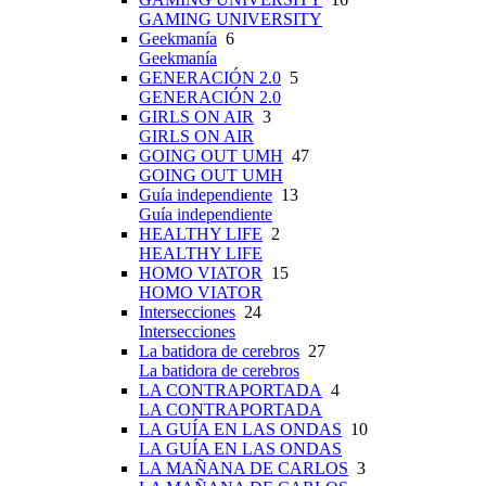
GAMING UNIVERSITY
Geekmanía
6
Geekmanía
GENERACIÓN 2.0
5
GENERACIÓN 2.0
GIRLS ON AIR
3
GIRLS ON AIR
GOING OUT UMH
47
GOING OUT UMH
Guía independiente
13
Guía independiente
HEALTHY LIFE
2
HEALTHY LIFE
HOMO VIATOR
15
HOMO VIATOR
Intersecciones
24
Intersecciones
La batidora de cerebros
27
La batidora de cerebros
LA CONTRAPORTADA
4
LA CONTRAPORTADA
LA GUÍA EN LAS ONDAS
10
LA GUÍA EN LAS ONDAS
LA MAÑANA DE CARLOS
3