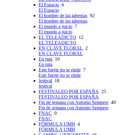
El Espacio
6
El Espacio
El hombre de las tabernas
92
El hombre de las tabernas
El mundo a juicio
7
El mundo a juicio
EL TELEADICTO
12
EL TELEADICTO
EN CLAVE FLORAL
2
EN CLAVE FLORAL
En ruta
10
En ruta
Este fuerte no se rinde
7
Este fuerte no se rinde
festival
18
festival
FESTIVALEO POR ESPAÑA
25
FESTIVALEO POR ESPAÑA
Fin de semana con Antonio Sempere
49
Fin de semana con Antonio Sempere
FNAC
9
FNAC
FÓRMULA UMH
4
FÓRMULA UMH
GAMING UNIVERSITY
16