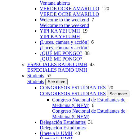
Ventana abierta
VERDE OCRE AMARILLO
120
VERDE OCRE AMARILLO
Welcome to the weekend
7
Welcome to the weekend
YIPI KA YEI UMH
19
YIPI KA YEI UMH
¡Luces, cámara y acción!
6
¡Luces, cámara y acción!
¿QUÉ ME PONGO?
38
¿QUÉ ME PONGO?
ESPECIALES RADIO UMH
43
ESPECIALES RADIO UMH
Students
52
Students
See more
CONGRESOS ESTUDIANTES
20
CONGRESOS ESTUDIANTES
See more
Congreso Nacional de Estudiantes de
Medicina (CNEM)
6
Congreso Nacional de Estudiantes de
Medicina (CNEM)
Delegación Estudiantes
31
Delegación Estudiantes
Únete a la UMH
40
Únete a la UMH