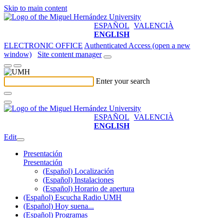
Skip to main content
ESPAÑOL
VALENCIÀ
ENGLISH
ELECTRONIC OFFICE
Authenticated Access (open a new
window)
Site content manager
Enter your search
ESPAÑOL
VALENCIÀ
ENGLISH
Edit
Presentación
Presentación
(Español) Localización
(Español) Instalaciones
(Español) Horario de apertura
(Español) Escucha Radio UMH
(Español) Hoy suena...
(Español) Programas