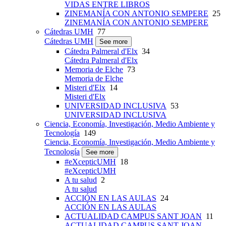
VIDAS ENTRE LIBROS
ZINEMANÍA CON ANTONIO SEMPERE
25
ZINEMANÍA CON ANTONIO SEMPERE
Cátedras UMH
77
Cátedras UMH
See more
Cátedra Palmeral d'Elx
34
Cátedra Palmeral d'Elx
Memoria de Elche
73
Memoria de Elche
Misteri d'Elx
14
Misteri d'Elx
UNIVERSIDAD INCLUSIVA
53
UNIVERSIDAD INCLUSIVA
Ciencia, Economía, Investigación, Medio Ambiente y
Tecnología
149
Ciencia, Economía, Investigación, Medio Ambiente y
Tecnología
See more
#eXcepticUMH
18
#eXcepticUMH
A tu salud
2
A tu salud
ACCIÓN EN LAS AULAS
24
ACCIÓN EN LAS AULAS
ACTUALIDAD CAMPUS SANT JOAN
11
ACTUALIDAD CAMPUS SANT JOAN