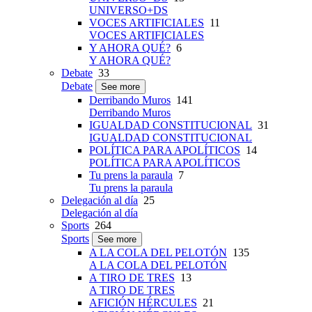
UNIVERSO+DS
VOCES ARTIFICIALES
11
VOCES ARTIFICIALES
Y AHORA QUÉ?
6
Y AHORA QUÉ?
Debate
33
Debate
See more
Derribando Muros
141
Derribando Muros
IGUALDAD CONSTITUCIONAL
31
IGUALDAD CONSTITUCIONAL
POLÍTICA PARA APOLÍTICOS
14
POLÍTICA PARA APOLÍTICOS
Tu prens la paraula
7
Tu prens la paraula
Delegación al día
25
Delegación al día
Sports
264
Sports
See more
A LA COLA DEL PELOTÓN
135
A LA COLA DEL PELOTÓN
A TIRO DE TRES
13
A TIRO DE TRES
AFICIÓN HÉRCULES
21