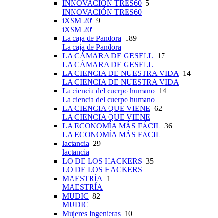
INNOVACIÓN TRES60
5
INNOVACIÓN TRES60
iXSM 20'
9
iXSM 20'
La caja de Pandora
189
La caja de Pandora
LA CÁMARA DE GESELL
17
LA CÁMARA DE GESELL
LA CIENCIA DE NUESTRA VIDA
14
LA CIENCIA DE NUESTRA VIDA
La ciencia del cuerpo humano
14
La ciencia del cuerpo humano
LA CIENCIA QUE VIENE
62
LA CIENCIA QUE VIENE
LA ECONOMÍA MÁS FÁCIL
36
LA ECONOMÍA MÁS FÁCIL
lactancia
29
lactancia
LO DE LOS HACKERS
35
LO DE LOS HACKERS
MAESTRÍA
1
MAESTRÍA
MUDIC
82
MUDIC
Mujeres Ingenieras
10