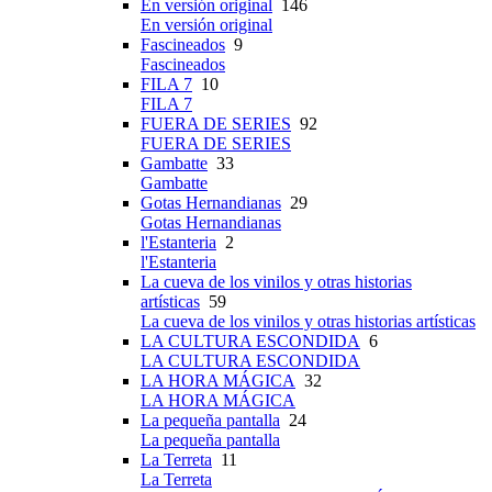
En versión original
146
En versión original
Fascineados
9
Fascineados
FILA 7
10
FILA 7
FUERA DE SERIES
92
FUERA DE SERIES
Gambatte
33
Gambatte
Gotas Hernandianas
29
Gotas Hernandianas
l'Estanteria
2
l'Estanteria
La cueva de los vinilos y otras historias
artísticas
59
La cueva de los vinilos y otras historias artísticas
LA CULTURA ESCONDIDA
6
LA CULTURA ESCONDIDA
LA HORA MÁGICA
32
LA HORA MÁGICA
La pequeña pantalla
24
La pequeña pantalla
La Terreta
11
La Terreta