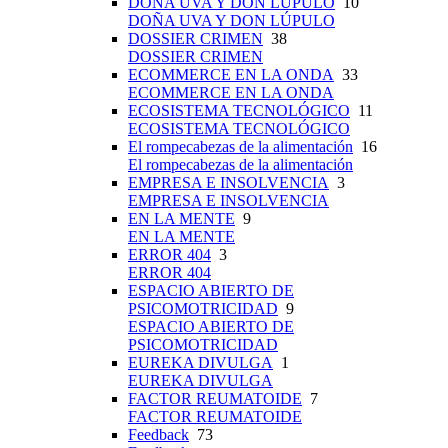
DOÑA UVA Y DON LÚPULO
10
DOÑA UVA Y DON LÚPULO
DOSSIER CRIMEN
38
DOSSIER CRIMEN
ECOMMERCE EN LA ONDA
33
ECOMMERCE EN LA ONDA
ECOSISTEMA TECNOLÓGICO
11
ECOSISTEMA TECNOLÓGICO
El rompecabezas de la alimentación
16
El rompecabezas de la alimentación
EMPRESA E INSOLVENCIA
3
EMPRESA E INSOLVENCIA
EN LA MENTE
9
EN LA MENTE
ERROR 404
3
ERROR 404
ESPACIO ABIERTO DE
PSICOMOTRICIDAD
9
ESPACIO ABIERTO DE
PSICOMOTRICIDAD
EUREKA DIVULGA
1
EUREKA DIVULGA
FACTOR REUMATOIDE
7
FACTOR REUMATOIDE
Feedback
73