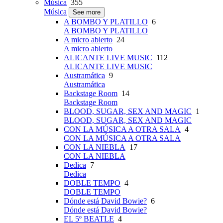
Música
355
Música
See more
A BOMBO Y PLATILLO
6
A BOMBO Y PLATILLO
A micro abierto
24
A micro abierto
ALICANTE LIVE MUSIC
112
ALICANTE LIVE MUSIC
Austramática
9
Austramática
Backstage Room
14
Backstage Room
BLOOD, SUGAR, SEX AND MAGIC
1
BLOOD, SUGAR, SEX AND MAGIC
CON LA MÚSICA A OTRA SALA
4
CON LA MÚSICA A OTRA SALA
CON LA NIEBLA
17
CON LA NIEBLA
Dedica
7
Dedica
DOBLE TEMPO
4
DOBLE TEMPO
Dónde está David Bowie?
6
Dónde está David Bowie?
EL 5º BEATLE
4