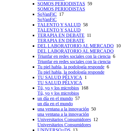
SOMOS PERIODISTAS
59
SOMOS PERIODISTAS
SoVanFiC
17
SoVanFiC
TALENTO Y SALUD
58
TALENTO Y SALUD
TERAPIA EN DEBATE
11
TERAPIA EN DEBATE
DEL LABORATORIO AL MERCADO
10
DEL LABORATORIO AL MERCADO
Triunfar en redes sociales con la ciencia
6
Triunfar en redes sociales con la ciencia
Tu piel habla, la podología responde
6
Tu piel habla, la podología responde
TU SALUD PÉLVICA
1
TU SALUD PÉLVICA
Tú, yo y los microbios
168
Tú, yo y los microbios
un día en el mundo
57
un día en el mundo
una ventana a la innovación
50
una ventana a la innovación
Universitarios Consumidores
12
Universitarios Consumidores
UNIVERSO+DS
13