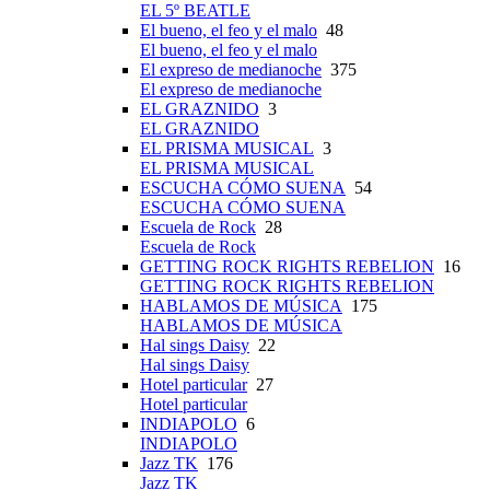
EL 5º BEATLE
El bueno, el feo y el malo
48
El bueno, el feo y el malo
El expreso de medianoche
375
El expreso de medianoche
EL GRAZNIDO
3
EL GRAZNIDO
EL PRISMA MUSICAL
3
EL PRISMA MUSICAL
ESCUCHA CÓMO SUENA
54
ESCUCHA CÓMO SUENA
Escuela de Rock
28
Escuela de Rock
GETTING ROCK RIGHTS REBELION
16
GETTING ROCK RIGHTS REBELION
HABLAMOS DE MÚSICA
175
HABLAMOS DE MÚSICA
Hal sings Daisy
22
Hal sings Daisy
Hotel particular
27
Hotel particular
INDIAPOLO
6
INDIAPOLO
Jazz TK
176
Jazz TK