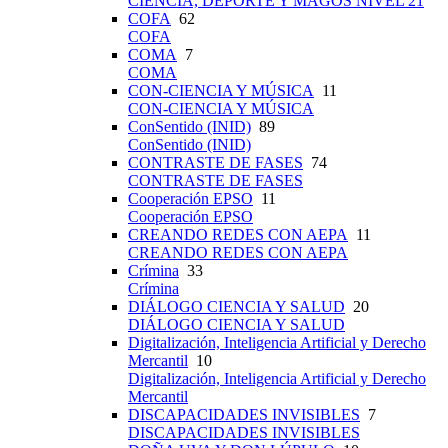
CIENCIA, DEPORTE Y MAGOS NIVEL 21
COFA
62
COFA
COMA
7
COMA
CON-CIENCIA Y MÚSICA
11
CON-CIENCIA Y MÚSICA
ConSentido (INID)
89
ConSentido (INID)
CONTRASTE DE FASES
74
CONTRASTE DE FASES
Cooperación EPSO
11
Cooperación EPSO
CREANDO REDES CON AEPA
11
CREANDO REDES CON AEPA
Crímina
33
Crímina
DIÁLOGO CIENCIA Y SALUD
20
DIÁLOGO CIENCIA Y SALUD
Digitalización, Inteligencia Artificial y Derecho
Mercantil
10
Digitalización, Inteligencia Artificial y Derecho
Mercantil
DISCAPACIDADES INVISIBLES
7
DISCAPACIDADES INVISIBLES