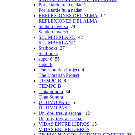
Por la tarde fui a nadar
2
Por la tarde fui a nadar
REFLEXIONES DEL ALMA
12
REFLEXIONES DEL ALMA
Sentido inverso
74
Sentido inverso
SLUMBERLAND
42
SLUMBERLAND
Starbooks
37
Starbooks
super 8
55
super 8
The Librarian Project
4
The Librarian Project
TIEMPO B
8
TIEMPO B
Tinta Sonora
34
Tinta Sonora
ÚLTIMO PASE
5
ÚLTIMO PASE
Un, dos, tres, a escena!
12
Un, dos, tres, a escena!
VIDAS ENTRE LIBROS
15
VIDAS ENTRE LIBROS
ZINEMANÍA CON ANTONIO SEMPERE
25