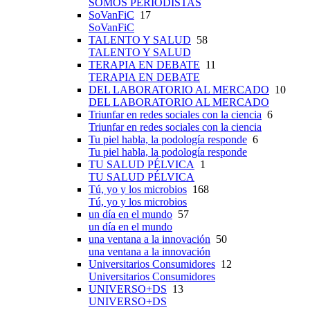
SOMOS PERIODISTAS
SoVanFiC
17
SoVanFiC
TALENTO Y SALUD
58
TALENTO Y SALUD
TERAPIA EN DEBATE
11
TERAPIA EN DEBATE
DEL LABORATORIO AL MERCADO
10
DEL LABORATORIO AL MERCADO
Triunfar en redes sociales con la ciencia
6
Triunfar en redes sociales con la ciencia
Tu piel habla, la podología responde
6
Tu piel habla, la podología responde
TU SALUD PÉLVICA
1
TU SALUD PÉLVICA
Tú, yo y los microbios
168
Tú, yo y los microbios
un día en el mundo
57
un día en el mundo
una ventana a la innovación
50
una ventana a la innovación
Universitarios Consumidores
12
Universitarios Consumidores
UNIVERSO+DS
13
UNIVERSO+DS