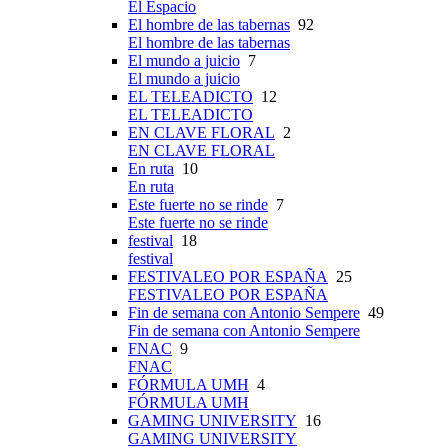
El Espacio
El hombre de las tabernas
92
El hombre de las tabernas
El mundo a juicio
7
El mundo a juicio
EL TELEADICTO
12
EL TELEADICTO
EN CLAVE FLORAL
2
EN CLAVE FLORAL
En ruta
10
En ruta
Este fuerte no se rinde
7
Este fuerte no se rinde
festival
18
festival
FESTIVALEO POR ESPAÑA
25
FESTIVALEO POR ESPAÑA
Fin de semana con Antonio Sempere
49
Fin de semana con Antonio Sempere
FNAC
9
FNAC
FÓRMULA UMH
4
FÓRMULA UMH
GAMING UNIVERSITY
16
GAMING UNIVERSITY