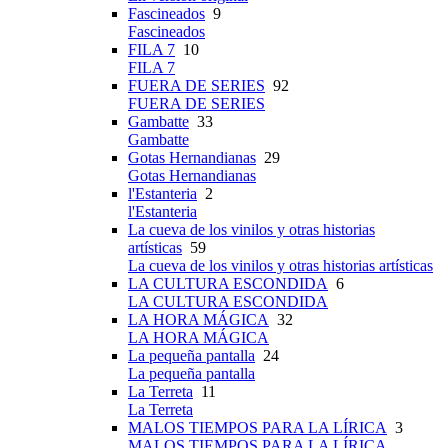
Fascineados
9
Fascineados
FILA 7
10
FILA 7
FUERA DE SERIES
92
FUERA DE SERIES
Gambatte
33
Gambatte
Gotas Hernandianas
29
Gotas Hernandianas
l'Estanteria
2
l'Estanteria
La cueva de los vinilos y otras historias
artísticas
59
La cueva de los vinilos y otras historias artísticas
LA CULTURA ESCONDIDA
6
LA CULTURA ESCONDIDA
LA HORA MÁGICA
32
LA HORA MÁGICA
La pequeña pantalla
24
La pequeña pantalla
La Terreta
11
La Terreta
MALOS TIEMPOS PARA LA LÍRICA
3
MALOS TIEMPOS PARA LA LÍRICA