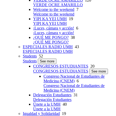
VERDE OCRE AMARILLO
120
VERDE OCRE AMARILLO
Welcome to the weekend
7
Welcome to the weekend
YIPI KA YEI UMH
19
YIPI KA YEI UMH
¡Luces, cámara y acción!
6
¡Luces, cámara y acción!
¿QUÉ ME PONGO?
38
¿QUÉ ME PONGO?
ESPECIALES RADIO UMH
43
ESPECIALES RADIO UMH
Students
52
Students
See more
CONGRESOS ESTUDIANTES
20
CONGRESOS ESTUDIANTES
See more
Congreso Nacional de Estudiantes de
Medicina (CNEM)
6
Congreso Nacional de Estudiantes de
Medicina (CNEM)
Delegación Estudiantes
31
Delegación Estudiantes
Únete a la UMH
40
Únete a la UMH
Igualdad y Solidaridad
19