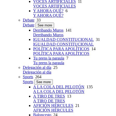
VOCES ARTIFICIALES
11
VOCES ARTIFICIALES
Y AHORA QUÉ?
6
Y AHORA QUÉ?
Debate
33
Debate
See more
Derribando Muros
141
Derribando Muros
IGUALDAD CONSTITUCIONAL
31
IGUALDAD CONSTITUCIONAL
POLÍTICA PARA APOLÍTICOS
14
POLÍTICA PARA APOLÍTICOS
Tu prens la paraula
7
Tu prens la paraula
Delegación al día
25
Delegación al día
Sports
264
Sports
See more
A LA COLA DEL PELOTÓN
135
A LA COLA DEL PELOTÓN
A TIRO DE TRES
13
A TIRO DE TRES
AFICIÓN HÉRCULES
21
AFICIÓN HÉRCULES
Baloncesto
24