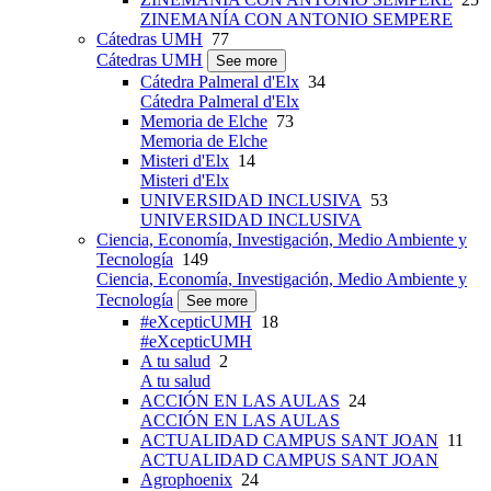
ZINEMANÍA CON ANTONIO SEMPERE
Cátedras UMH
77
Cátedras UMH
See more
Cátedra Palmeral d'Elx
34
Cátedra Palmeral d'Elx
Memoria de Elche
73
Memoria de Elche
Misteri d'Elx
14
Misteri d'Elx
UNIVERSIDAD INCLUSIVA
53
UNIVERSIDAD INCLUSIVA
Ciencia, Economía, Investigación, Medio Ambiente y
Tecnología
149
Ciencia, Economía, Investigación, Medio Ambiente y
Tecnología
See more
#eXcepticUMH
18
#eXcepticUMH
A tu salud
2
A tu salud
ACCIÓN EN LAS AULAS
24
ACCIÓN EN LAS AULAS
ACTUALIDAD CAMPUS SANT JOAN
11
ACTUALIDAD CAMPUS SANT JOAN
Agrophoenix
24