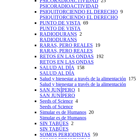
PSICORADIOACTIVIDAD
25
PSICORADIOACTIVIDAD
PSIQUITORCIENDO EL DERECHO
9
PSIQUITORCIENDO EL DERECHO
PUNTO DE VISTA
69
PUNTO DE VISTA
RADIODURANS
2
RADIODURANS
RARAS, PERO REALES
19
RARAS, PERO REALES
RETOS EN LAS ONDAS
192
RETOS EN LAS ONDAS
SALUD AL DÍA
158
SALUD AL DÍA
Salud y bienestar a través de la alimentación
175
Salud y bienestar a través de la alimentación
SAN JUNÍPERO
1
SAN JUNÍPERO
Seeds of Science
4
Seeds of Science
Simular es de Humanos
20
Simular es de Humanos
SIN TABÚES
2
SIN TABÚES
SOMOS PERIODISTAS
59