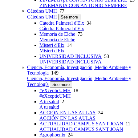
ZINEMANÍA CON ANTONIO SEMPERE
Cátedras UMH
77
Cátedras UMH
See more
Cátedra Palmeral d'Elx
34
Cátedra Palmeral d'Elx
Memoria de Elche
73
Memoria de Elche
Misteri d'Elx
14
Misteri d'Elx
UNIVERSIDAD INCLUSIVA
53
UNIVERSIDAD INCLUSIVA
Ciencia, Economía, Investigación, Medio Ambiente y
Tecnología
149
Ciencia, Economía, Investigación, Medio Ambiente y
Tecnología
See more
#eXcepticUMH
18
#eXcepticUMH
A tu salud
2
A tu salud
ACCIÓN EN LAS AULAS
24
ACCIÓN EN LAS AULAS
ACTUALIDAD CAMPUS SANT JOAN
11
ACTUALIDAD CAMPUS SANT JOAN
Agrophoenix
24