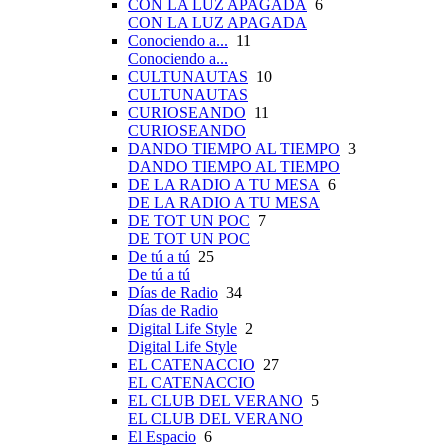
CON LA LUZ APAGADA
6
CON LA LUZ APAGADA
Conociendo a...
11
Conociendo a...
CULTUNAUTAS
10
CULTUNAUTAS
CURIOSEANDO
11
CURIOSEANDO
DANDO TIEMPO AL TIEMPO
3
DANDO TIEMPO AL TIEMPO
DE LA RADIO A TU MESA
6
DE LA RADIO A TU MESA
DE TOT UN POC
7
DE TOT UN POC
De tú a tú
25
De tú a tú
Días de Radio
34
Días de Radio
Digital Life Style
2
Digital Life Style
EL CATENACCIO
27
EL CATENACCIO
EL CLUB DEL VERANO
5
EL CLUB DEL VERANO
El Espacio
6