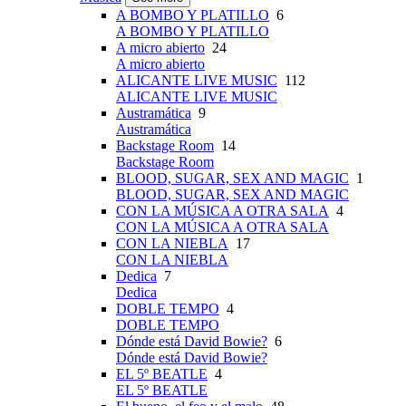
A BOMBO Y PLATILLO
6
A BOMBO Y PLATILLO
A micro abierto
24
A micro abierto
ALICANTE LIVE MUSIC
112
ALICANTE LIVE MUSIC
Austramática
9
Austramática
Backstage Room
14
Backstage Room
BLOOD, SUGAR, SEX AND MAGIC
1
BLOOD, SUGAR, SEX AND MAGIC
CON LA MÚSICA A OTRA SALA
4
CON LA MÚSICA A OTRA SALA
CON LA NIEBLA
17
CON LA NIEBLA
Dedica
7
Dedica
DOBLE TEMPO
4
DOBLE TEMPO
Dónde está David Bowie?
6
Dónde está David Bowie?
EL 5º BEATLE
4
EL 5º BEATLE