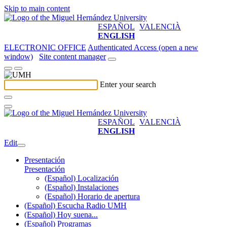
Skip to main content
ESPAÑOL
VALENCIÀ
ENGLISH
ELECTRONIC OFFICE
Authenticated Access (open a new
window)
Site content manager
Enter your search
ESPAÑOL
VALENCIÀ
ENGLISH
Edit
Presentación
Presentación
(Español) Localización
(Español) Instalaciones
(Español) Horario de apertura
(Español) Escucha Radio UMH
(Español) Hoy suena...
(Español) Programas