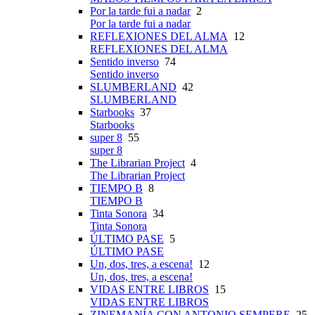
Por la tarde fui a nadar
2
Por la tarde fui a nadar
REFLEXIONES DEL ALMA
12
REFLEXIONES DEL ALMA
Sentido inverso
74
Sentido inverso
SLUMBERLAND
42
SLUMBERLAND
Starbooks
37
Starbooks
super 8
55
super 8
The Librarian Project
4
The Librarian Project
TIEMPO B
8
TIEMPO B
Tinta Sonora
34
Tinta Sonora
ÚLTIMO PASE
5
ÚLTIMO PASE
Un, dos, tres, a escena!
12
Un, dos, tres, a escena!
VIDAS ENTRE LIBROS
15
VIDAS ENTRE LIBROS
ZINEMANÍA CON ANTONIO SEMPERE
25