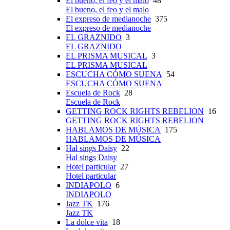
El bueno, el feo y el malo
48
El bueno, el feo y el malo
El expreso de medianoche
375
El expreso de medianoche
EL GRAZNIDO
3
EL GRAZNIDO
EL PRISMA MUSICAL
3
EL PRISMA MUSICAL
ESCUCHA CÓMO SUENA
54
ESCUCHA CÓMO SUENA
Escuela de Rock
28
Escuela de Rock
GETTING ROCK RIGHTS REBELION
16
GETTING ROCK RIGHTS REBELION
HABLAMOS DE MÚSICA
175
HABLAMOS DE MÚSICA
Hal sings Daisy
22
Hal sings Daisy
Hotel particular
27
Hotel particular
INDIAPOLO
6
INDIAPOLO
Jazz TK
176
Jazz TK
La dolce vita
18