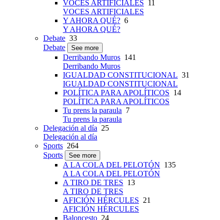
VOCES ARTIFICIALES
11
VOCES ARTIFICIALES
Y AHORA QUÉ?
6
Y AHORA QUÉ?
Debate
33
Debate
See more
Derribando Muros
141
Derribando Muros
IGUALDAD CONSTITUCIONAL
31
IGUALDAD CONSTITUCIONAL
POLÍTICA PARA APOLÍTICOS
14
POLÍTICA PARA APOLÍTICOS
Tu prens la paraula
7
Tu prens la paraula
Delegación al día
25
Delegación al día
Sports
264
Sports
See more
A LA COLA DEL PELOTÓN
135
A LA COLA DEL PELOTÓN
A TIRO DE TRES
13
A TIRO DE TRES
AFICIÓN HÉRCULES
21
AFICIÓN HÉRCULES
Baloncesto
24