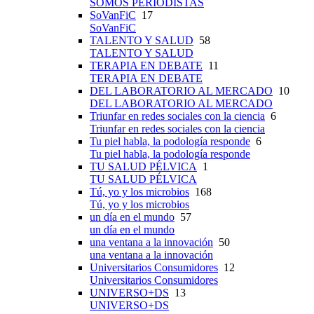
SOMOS PERIODISTAS
SoVanFiC
17
SoVanFiC
TALENTO Y SALUD
58
TALENTO Y SALUD
TERAPIA EN DEBATE
11
TERAPIA EN DEBATE
DEL LABORATORIO AL MERCADO
10
DEL LABORATORIO AL MERCADO
Triunfar en redes sociales con la ciencia
6
Triunfar en redes sociales con la ciencia
Tu piel habla, la podología responde
6
Tu piel habla, la podología responde
TU SALUD PÉLVICA
1
TU SALUD PÉLVICA
Tú, yo y los microbios
168
Tú, yo y los microbios
un día en el mundo
57
un día en el mundo
una ventana a la innovación
50
una ventana a la innovación
Universitarios Consumidores
12
Universitarios Consumidores
UNIVERSO+DS
13
UNIVERSO+DS