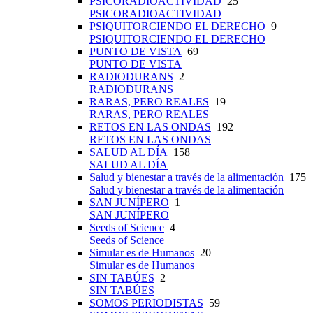
PSICORADIOACTIVIDAD
25
PSICORADIOACTIVIDAD
PSIQUITORCIENDO EL DERECHO
9
PSIQUITORCIENDO EL DERECHO
PUNTO DE VISTA
69
PUNTO DE VISTA
RADIODURANS
2
RADIODURANS
RARAS, PERO REALES
19
RARAS, PERO REALES
RETOS EN LAS ONDAS
192
RETOS EN LAS ONDAS
SALUD AL DÍA
158
SALUD AL DÍA
Salud y bienestar a través de la alimentación
175
Salud y bienestar a través de la alimentación
SAN JUNÍPERO
1
SAN JUNÍPERO
Seeds of Science
4
Seeds of Science
Simular es de Humanos
20
Simular es de Humanos
SIN TABÚES
2
SIN TABÚES
SOMOS PERIODISTAS
59