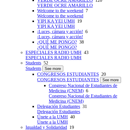
VERDE OCRE AMARILLO
120
VERDE OCRE AMARILLO
Welcome to the weekend
7
Welcome to the weekend
YIPI KA YEI UMH
19
YIPI KA YEI UMH
¡Luces, cámara y acción!
6
¡Luces, cámara y acción!
¿QUÉ ME PONGO?
38
¿QUÉ ME PONGO?
ESPECIALES RADIO UMH
43
ESPECIALES RADIO UMH
Students
52
Students
See more
CONGRESOS ESTUDIANTES
20
CONGRESOS ESTUDIANTES
See more
Congreso Nacional de Estudiantes de
Medicina (CNEM)
6
Congreso Nacional de Estudiantes de
Medicina (CNEM)
Delegación Estudiantes
31
Delegación Estudiantes
Únete a la UMH
40
Únete a la UMH
Igualdad y Solidaridad
19