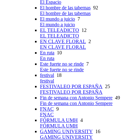
El Espacio
El hombre de las tabernas
92
El hombre de las tabernas
El mundo a juicio
7
El mundo a juicio
EL TELEADICTO
12
EL TELEADICTO
EN CLAVE FLORAL
2
EN CLAVE FLORAL
En ruta
10
En ruta
Este fuerte no se rinde
7
Este fuerte no se rinde
festival
18
festival
FESTIVALEO POR ESPAÑA
25
FESTIVALEO POR ESPAÑA
Fin de semana con Antonio Sempere
49
Fin de semana con Antonio Sempere
FNAC
9
FNAC
FÓRMULA UMH
4
FÓRMULA UMH
GAMING UNIVERSITY
16
GAMING UNIVERSITY