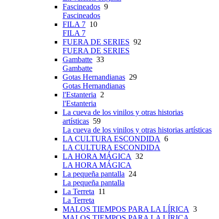
Fascineados
9
Fascineados
FILA 7
10
FILA 7
FUERA DE SERIES
92
FUERA DE SERIES
Gambatte
33
Gambatte
Gotas Hernandianas
29
Gotas Hernandianas
l'Estanteria
2
l'Estanteria
La cueva de los vinilos y otras historias
artísticas
59
La cueva de los vinilos y otras historias artísticas
LA CULTURA ESCONDIDA
6
LA CULTURA ESCONDIDA
LA HORA MÁGICA
32
LA HORA MÁGICA
La pequeña pantalla
24
La pequeña pantalla
La Terreta
11
La Terreta
MALOS TIEMPOS PARA LA LÍRICA
3
MALOS TIEMPOS PARA LA LÍRICA