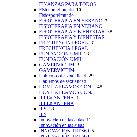
FINANZAS PARA TODOS
Fisiosporelmundo
10
Fisiosporelmundo
FISIOTERAPIA EN VERANO
3
FISIOTERAPIA EN VERANO
FISIOTERAPIA Y BIENESTAR
38
FISIOTERAPIA Y BIENESTAR
FRECUENCIA LEGAL
31
FRECUENCIA LEGAL
FUNDACIÓN UMH
23
FUNDACIÓN UMH
GAMERVICTIM
3
GAMERVICTIM
Hablemos de sexualidad
29
Hablemos de sexualidad
HOY HABLAMOS CON...
48
HOY HABLAMOS CON...
IEEEn ANTENA
1
IEEEn ANTENA
IES
18
IES
Innovación en las aulas
11
Innovación en las aulas
INNOVACIÓN TRES60
5
INNOVACIÓN TRES60