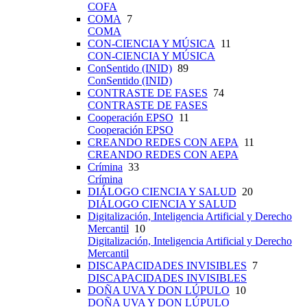
COFA
COMA
7
COMA
CON-CIENCIA Y MÚSICA
11
CON-CIENCIA Y MÚSICA
ConSentido (INID)
89
ConSentido (INID)
CONTRASTE DE FASES
74
CONTRASTE DE FASES
Cooperación EPSO
11
Cooperación EPSO
CREANDO REDES CON AEPA
11
CREANDO REDES CON AEPA
Crímina
33
Crímina
DIÁLOGO CIENCIA Y SALUD
20
DIÁLOGO CIENCIA Y SALUD
Digitalización, Inteligencia Artificial y Derecho
Mercantil
10
Digitalización, Inteligencia Artificial y Derecho
Mercantil
DISCAPACIDADES INVISIBLES
7
DISCAPACIDADES INVISIBLES
DOÑA UVA Y DON LÚPULO
10
DOÑA UVA Y DON LÚPULO