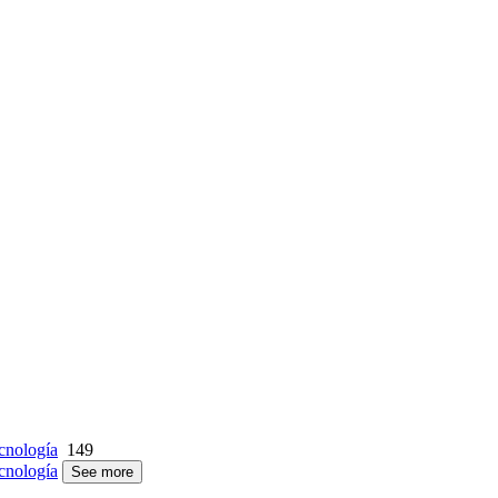
cnología
149
cnología
See more