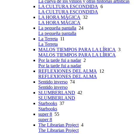
La cueva de los vinilos y otras historias artísticas
LA CULTURA ESCONDIDA
6
LA CULTURA ESCONDIDA
LA HORA MÁGICA
32
LA HORA MÁGICA
La pequeña pantalla
24
La pequeña pantalla
La Terreta
11
La Terreta
MALOS TIEMPOS PARA LA LÍRICA
3
MALOS TIEMPOS PARA LA LÍRICA
Por la tarde fui a nadar
2
Por la tarde fui a nadar
REFLEXIONES DEL ALMA
12
REFLEXIONES DEL ALMA
Sentido inverso
74
Sentido inverso
SLUMBERLAND
42
SLUMBERLAND
Starbooks
37
Starbooks
super 8
55
super 8
The Librarian Project
4
The Librarian Project