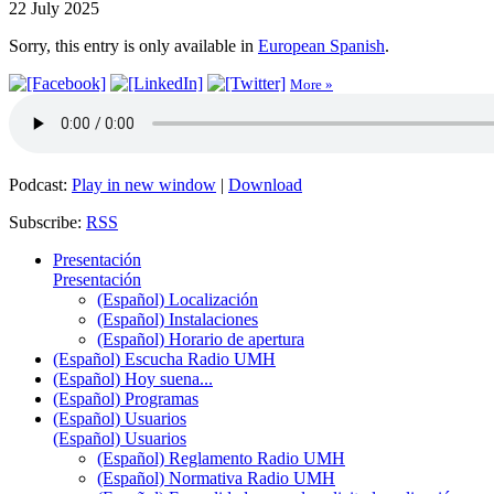
22 July 2025
Sorry, this entry is only available in
European Spanish
.
More »
Podcast:
Play in new window
|
Download
Subscribe:
RSS
Presentación
Presentación
(Español) Localización
(Español) Instalaciones
(Español) Horario de apertura
(Español) Escucha Radio UMH
(Español) Hoy suena...
(Español) Programas
(Español) Usuarios
(Español) Usuarios
(Español) Reglamento Radio UMH
(Español) Normativa Radio UMH