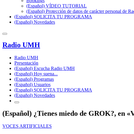
Bookings
(Español) VÍDEO TUTORIAL
(Español) Protección de datos de carácter personal de 
(Español) SOLICITA TU PROGRAMA
(Español) Novedades
Radio UMH
Radio UMH
Presentación
(Español) Escucha Radio UMH
(Español) Hoy suena...
(Español) Programas
(Español) Usuarios
(Español) SOLICITA TU PROGRAMA
(Español) Novedades
(Español) ¿Tienes miedo de GROK?, en «Voce
VOCES ARTIFICIALES