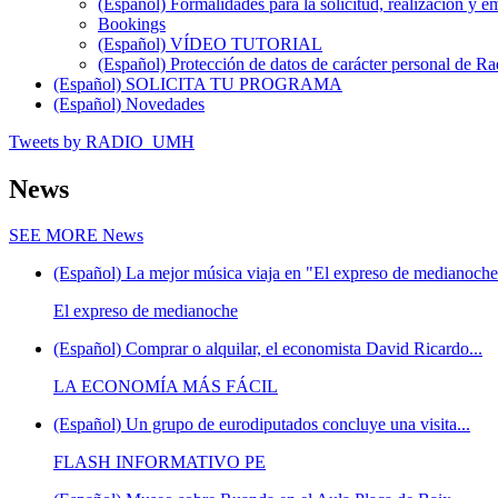
(Español) Formalidades para la solicitud, realización 
Bookings
(Español) VÍDEO TUTORIAL
(Español) Protección de datos de carácter personal de 
(Español) SOLICITA TU PROGRAMA
(Español) Novedades
Tweets by RADIO_UMH
News
SEE MORE
News
(Español) La mejor música viaja en "El expreso de medianoche"
El expreso de medianoche
(Español) Comprar o alquilar, el economista David Ricardo...
LA ECONOMÍA MÁS FÁCIL
(Español) Un grupo de eurodiputados concluye una visita...
FLASH INFORMATIVO PE