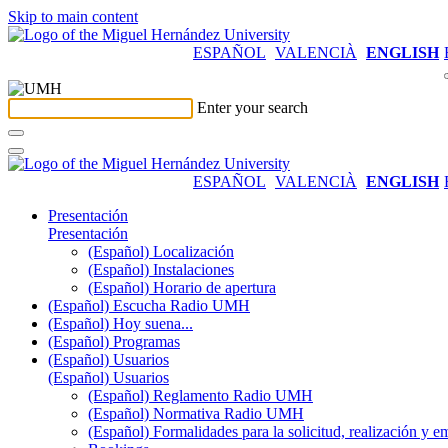
Skip to main content
ESPAÑOL
VALENCIÀ
ENGLISH
Enter your search
ESPAÑOL
VALENCIÀ
ENGLISH
Presentación
Presentación
(Español) Localización
(Español) Instalaciones
(Español) Horario de apertura
(Español) Escucha Radio UMH
(Español) Hoy suena...
(Español) Programas
(Español) Usuarios
(Español) Usuarios
(Español) Reglamento Radio UMH
(Español) Normativa Radio UMH
(Español) Formalidades para la solicitud, realización 