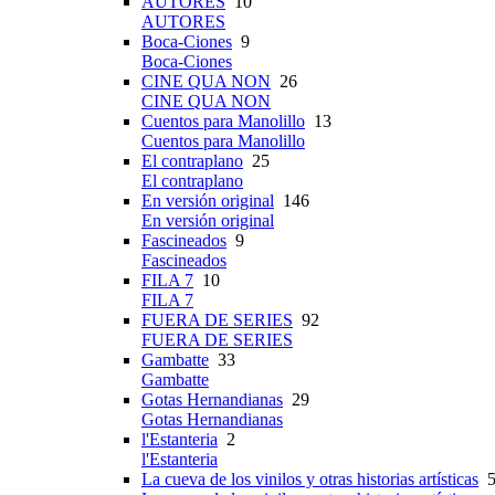
AUTORES
10
AUTORES
Boca-Ciones
9
Boca-Ciones
CINE QUA NON
26
CINE QUA NON
Cuentos para Manolillo
13
Cuentos para Manolillo
El contraplano
25
El contraplano
En versión original
146
En versión original
Fascineados
9
Fascineados
FILA 7
10
FILA 7
FUERA DE SERIES
92
FUERA DE SERIES
Gambatte
33
Gambatte
Gotas Hernandianas
29
Gotas Hernandianas
l'Estanteria
2
l'Estanteria
La cueva de los vinilos y otras historias artísticas
5