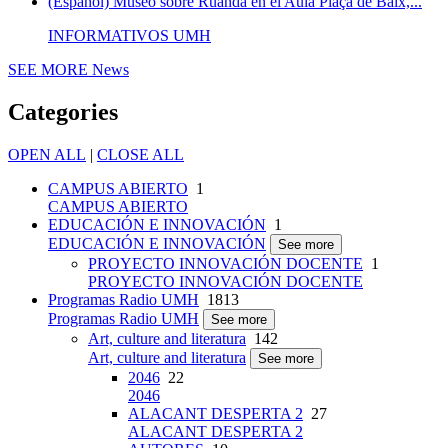
(Español) Museo sobre Ruanda en el Aula Plaça de Baix,...
INFORMATIVOS UMH
SEE MORE
News
Categories
OPEN ALL
|
CLOSE ALL
CAMPUS ABIERTO
1
CAMPUS ABIERTO
EDUCACIÓN E INNOVACIÓN
1
EDUCACIÓN E INNOVACIÓN
See more
PROYECTO INNOVACIÓN DOCENTE
1
PROYECTO INNOVACIÓN DOCENTE
Programas Radio UMH
1813
Programas Radio UMH
See more
Art, culture and literatura
142
Art, culture and literatura
See more
2046
22
2046
ALACANT DESPERTA 2
27
ALACANT DESPERTA 2