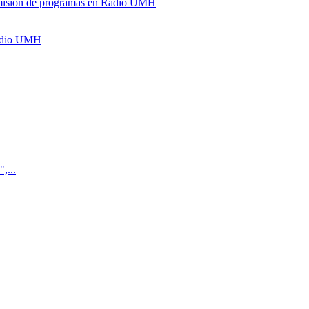
y emisión de programas en Radio UMH
Radio UMH
,...