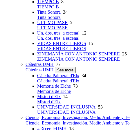
TIEMPO B
8
TIEMPO B
Tinta Sonora
34
Tinta Sonora
ÚLTIMO PASE
5
ÚLTIMO PASE
Un, dos, tres, a escena!
12
Un, dos, tres, a escena!
VIDAS ENTRE LIBROS
15
VIDAS ENTRE LIBROS
ZINEMANÍA CON ANTONIO SEMPERE
25
ZINEMANÍA CON ANTONIO SEMPERE
Cátedras UMH
77
Cátedras UMH
See more
Cátedra Palmeral d'Elx
34
Cátedra Palmeral d'Elx
Memoria de Elche
73
Memoria de Elche
Misteri d'Elx
14
Misteri d'Elx
UNIVERSIDAD INCLUSIVA
53
UNIVERSIDAD INCLUSIVA
Ciencia, Economía, Investigación, Medio Ambiente y Te
Ciencia, Economía, Investigación, Medio Ambiente y Te
#eXcepticUMH
18