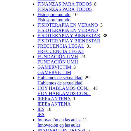
FINANZAS PARA TODOS
8
FINANZAS PARA TODOS
Fisiosporelmundo
10
Fisiosporelmundo
FISIOTERAPIA EN VERANO
3
FISIOTERAPIA EN VERANO
FISIOTERAPIA Y BIENESTAR
38
FISIOTERAPIA Y BIENESTAR
FRECUENCIA LEGAL
31
FRECUENCIA LEGAL
FUNDACIÓN UMH
23
FUNDACIÓN UMH
GAMERVICTIM
3
GAMERVICTIM
Hablemos de sexualidad
29
Hablemos de sexualidad
HOY HABLAMOS CON...
48
HOY HABLAMOS CON...
IEEEn ANTENA
1
IEEEn ANTENA
IES
18
IES
Innovación en las aulas
11
Innovación en las aulas
INNOVACIÓN TRES60
5