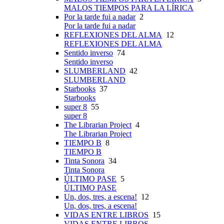
MALOS TIEMPOS PARA LA LÍRICA
Por la tarde fui a nadar
2
Por la tarde fui a nadar
REFLEXIONES DEL ALMA
12
REFLEXIONES DEL ALMA
Sentido inverso
74
Sentido inverso
SLUMBERLAND
42
SLUMBERLAND
Starbooks
37
Starbooks
super 8
55
super 8
The Librarian Project
4
The Librarian Project
TIEMPO B
8
TIEMPO B
Tinta Sonora
34
Tinta Sonora
ÚLTIMO PASE
5
ÚLTIMO PASE
Un, dos, tres, a escena!
12
Un, dos, tres, a escena!
VIDAS ENTRE LIBROS
15
VIDAS ENTRE LIBROS