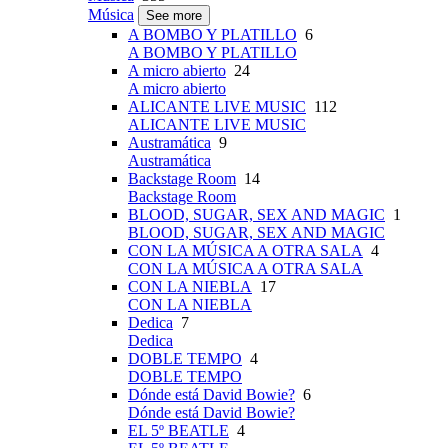
Música
See more
A BOMBO Y PLATILLO
6
A BOMBO Y PLATILLO
A micro abierto
24
A micro abierto
ALICANTE LIVE MUSIC
112
ALICANTE LIVE MUSIC
Austramática
9
Austramática
Backstage Room
14
Backstage Room
BLOOD, SUGAR, SEX AND MAGIC
1
BLOOD, SUGAR, SEX AND MAGIC
CON LA MÚSICA A OTRA SALA
4
CON LA MÚSICA A OTRA SALA
CON LA NIEBLA
17
CON LA NIEBLA
Dedica
7
Dedica
DOBLE TEMPO
4
DOBLE TEMPO
Dónde está David Bowie?
6
Dónde está David Bowie?
EL 5º BEATLE
4