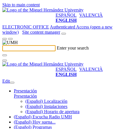
Skip to main content
ESPAÑOL
VALENCIÀ
ENGLISH
ELECTRONIC OFFICE
Authenticated Access (open a new
window)
Site content manager
Enter your search
ESPAÑOL
VALENCIÀ
ENGLISH
Edit
Presentación
Presentación
(Español) Localización
(Español) Instalaciones
(Español) Horario de apertura
(Español) Escucha Radio UMH
(Español) Hoy suena...
(Español) Programas