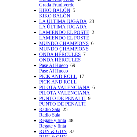
Grada Franjiverde
KIKO BALÓN
5
KIKO BALÓN
LA ÚLTIMA JUGADA
23
LA ÚLTIMA JUGADA
LAMIENDO EL POSTE
2
LAMIENDO EL POSTE
MUNDO CHAMPIONS
6
MUNDO CHAMPIONS
ONDA HÉRCULES
7
ONDA HÉRCULES
Pase Al Hueco
69
Pase Al Hueco
PICK AND ROLL
17
PICK AND ROLL
PILOTA VALENCIANA
6
PILOTA VALENCIANA
PUNTO DE PENALTI
9
PUNTO DE PENALTI
Radio Sala
25
Radio Sala
Regate y finta
48
Regate y finta
RUN & GUN
37
RUN & GUN