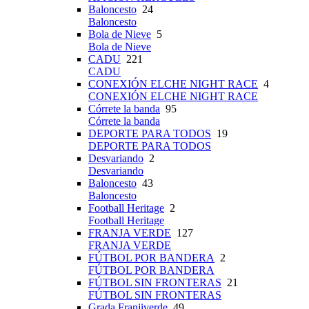
Baloncesto
24
Baloncesto
Bola de Nieve
5
Bola de Nieve
CADU
221
CADU
CONEXIÓN ELCHE NIGHT RACE
4
CONEXIÓN ELCHE NIGHT RACE
Córrete la banda
95
Córrete la banda
DEPORTE PARA TODOS
19
DEPORTE PARA TODOS
Desvariando
2
Desvariando
Baloncesto
43
Baloncesto
Football Heritage
2
Football Heritage
FRANJA VERDE
127
FRANJA VERDE
FÚTBOL POR BANDERA
2
FÚTBOL POR BANDERA
FÚTBOL SIN FRONTERAS
21
FÚTBOL SIN FRONTERAS
Grada Franjiverde
49