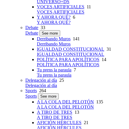
UNIVERSO+DS
VOCES ARTIFICIALES
11
VOCES ARTIFICIALES
Y AHORA QUÉ?
6
Y AHORA QUÉ?
Debate
33
Debate
See more
Derribando Muros
141
Derribando Muros
IGUALDAD CONSTITUCIONAL
31
IGUALDAD CONSTITUCIONAL
POLÍTICA PARA APOLÍTICOS
14
POLÍTICA PARA APOLÍTICOS
Tu prens la paraula
7
Tu prens la paraula
Delegación al día
25
Delegación al día
Sports
264
Sports
See more
A LA COLA DEL PELOTÓN
135
A LA COLA DEL PELOTÓN
A TIRO DE TRES
13
A TIRO DE TRES
AFICIÓN HÉRCULES
21
AFICIÓN HÉRCULES