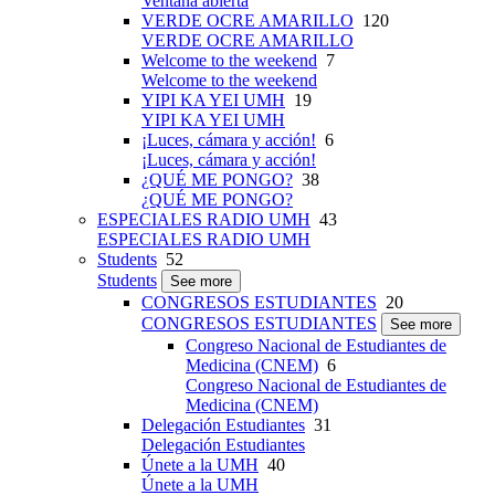
Ventana abierta
VERDE OCRE AMARILLO
120
VERDE OCRE AMARILLO
Welcome to the weekend
7
Welcome to the weekend
YIPI KA YEI UMH
19
YIPI KA YEI UMH
¡Luces, cámara y acción!
6
¡Luces, cámara y acción!
¿QUÉ ME PONGO?
38
¿QUÉ ME PONGO?
ESPECIALES RADIO UMH
43
ESPECIALES RADIO UMH
Students
52
Students
See more
CONGRESOS ESTUDIANTES
20
CONGRESOS ESTUDIANTES
See more
Congreso Nacional de Estudiantes de
Medicina (CNEM)
6
Congreso Nacional de Estudiantes de
Medicina (CNEM)
Delegación Estudiantes
31
Delegación Estudiantes
Únete a la UMH
40
Únete a la UMH