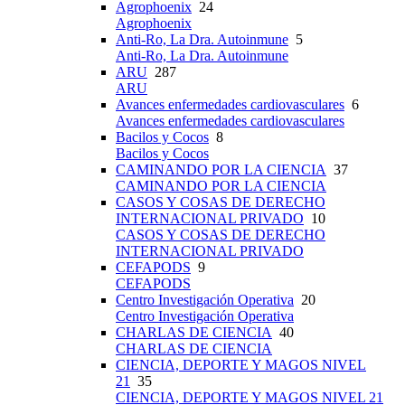
Agrophoenix
24
Agrophoenix
Anti-Ro, La Dra. Autoinmune
5
Anti-Ro, La Dra. Autoinmune
ARU
287
ARU
Avances enfermedades cardiovasculares
6
Avances enfermedades cardiovasculares
Bacilos y Cocos
8
Bacilos y Cocos
CAMINANDO POR LA CIENCIA
37
CAMINANDO POR LA CIENCIA
CASOS Y COSAS DE DERECHO
INTERNACIONAL PRIVADO
10
CASOS Y COSAS DE DERECHO
INTERNACIONAL PRIVADO
CEFAPODS
9
CEFAPODS
Centro Investigación Operativa
20
Centro Investigación Operativa
CHARLAS DE CIENCIA
40
CHARLAS DE CIENCIA
CIENCIA, DEPORTE Y MAGOS NIVEL
21
35
CIENCIA, DEPORTE Y MAGOS NIVEL 21