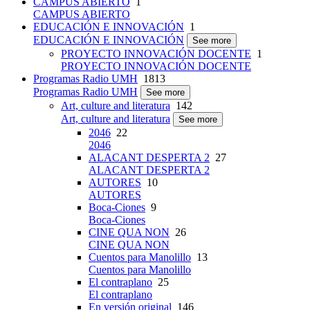
CAMPUS ABIERTO
1
CAMPUS ABIERTO
EDUCACIÓN E INNOVACIÓN
1
EDUCACIÓN E INNOVACIÓN
See more
PROYECTO INNOVACIÓN DOCENTE
1
PROYECTO INNOVACIÓN DOCENTE
Programas Radio UMH
1813
Programas Radio UMH
See more
Art, culture and literatura
142
Art, culture and literatura
See more
2046
22
2046
ALACANT DESPERTA 2
27
ALACANT DESPERTA 2
AUTORES
10
AUTORES
Boca-Ciones
9
Boca-Ciones
CINE QUA NON
26
CINE QUA NON
Cuentos para Manolillo
13
Cuentos para Manolillo
El contraplano
25
El contraplano
En versión original
146