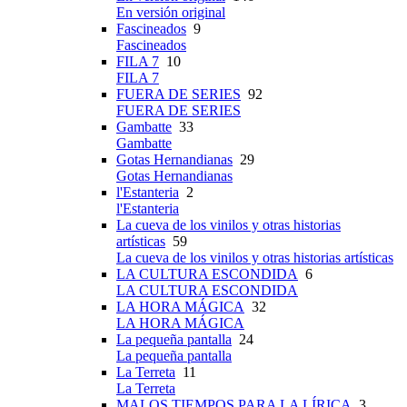
En versión original
Fascineados
9
Fascineados
FILA 7
10
FILA 7
FUERA DE SERIES
92
FUERA DE SERIES
Gambatte
33
Gambatte
Gotas Hernandianas
29
Gotas Hernandianas
l'Estanteria
2
l'Estanteria
La cueva de los vinilos y otras historias
artísticas
59
La cueva de los vinilos y otras historias artísticas
LA CULTURA ESCONDIDA
6
LA CULTURA ESCONDIDA
LA HORA MÁGICA
32
LA HORA MÁGICA
La pequeña pantalla
24
La pequeña pantalla
La Terreta
11
La Terreta
MALOS TIEMPOS PARA LA LÍRICA
3