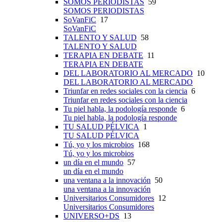
SOMOS PERIODISTAS
59
SOMOS PERIODISTAS
SoVanFiC
17
SoVanFiC
TALENTO Y SALUD
58
TALENTO Y SALUD
TERAPIA EN DEBATE
11
TERAPIA EN DEBATE
DEL LABORATORIO AL MERCADO
10
DEL LABORATORIO AL MERCADO
Triunfar en redes sociales con la ciencia
6
Triunfar en redes sociales con la ciencia
Tu piel habla, la podología responde
6
Tu piel habla, la podología responde
TU SALUD PÉLVICA
1
TU SALUD PÉLVICA
Tú, yo y los microbios
168
Tú, yo y los microbios
un día en el mundo
57
un día en el mundo
una ventana a la innovación
50
una ventana a la innovación
Universitarios Consumidores
12
Universitarios Consumidores
UNIVERSO+DS
13