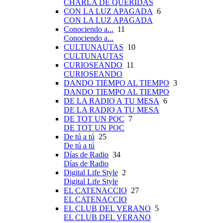
CHARLA DE QUERIDAS
CON LA LUZ APAGADA
6
CON LA LUZ APAGADA
Conociendo a...
11
Conociendo a...
CULTUNAUTAS
10
CULTUNAUTAS
CURIOSEANDO
11
CURIOSEANDO
DANDO TIEMPO AL TIEMPO
3
DANDO TIEMPO AL TIEMPO
DE LA RADIO A TU MESA
6
DE LA RADIO A TU MESA
DE TOT UN POC
7
DE TOT UN POC
De tú a tú
25
De tú a tú
Días de Radio
34
Días de Radio
Digital Life Style
2
Digital Life Style
EL CATENACCIO
27
EL CATENACCIO
EL CLUB DEL VERANO
5
EL CLUB DEL VERANO