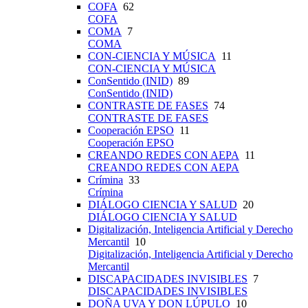
COFA
62
COFA
COMA
7
COMA
CON-CIENCIA Y MÚSICA
11
CON-CIENCIA Y MÚSICA
ConSentido (INID)
89
ConSentido (INID)
CONTRASTE DE FASES
74
CONTRASTE DE FASES
Cooperación EPSO
11
Cooperación EPSO
CREANDO REDES CON AEPA
11
CREANDO REDES CON AEPA
Crímina
33
Crímina
DIÁLOGO CIENCIA Y SALUD
20
DIÁLOGO CIENCIA Y SALUD
Digitalización, Inteligencia Artificial y Derecho
Mercantil
10
Digitalización, Inteligencia Artificial y Derecho
Mercantil
DISCAPACIDADES INVISIBLES
7
DISCAPACIDADES INVISIBLES
DOÑA UVA Y DON LÚPULO
10