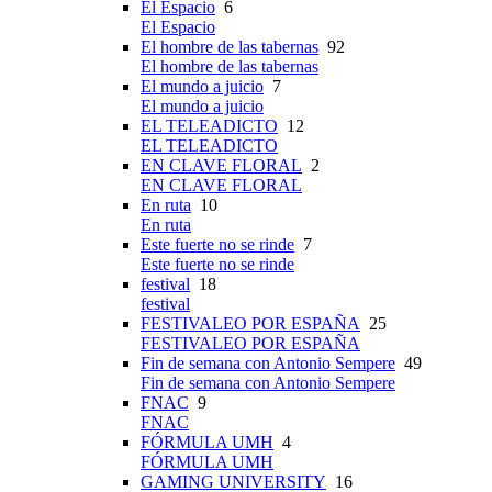
El Espacio
6
El Espacio
El hombre de las tabernas
92
El hombre de las tabernas
El mundo a juicio
7
El mundo a juicio
EL TELEADICTO
12
EL TELEADICTO
EN CLAVE FLORAL
2
EN CLAVE FLORAL
En ruta
10
En ruta
Este fuerte no se rinde
7
Este fuerte no se rinde
festival
18
festival
FESTIVALEO POR ESPAÑA
25
FESTIVALEO POR ESPAÑA
Fin de semana con Antonio Sempere
49
Fin de semana con Antonio Sempere
FNAC
9
FNAC
FÓRMULA UMH
4
FÓRMULA UMH
GAMING UNIVERSITY
16