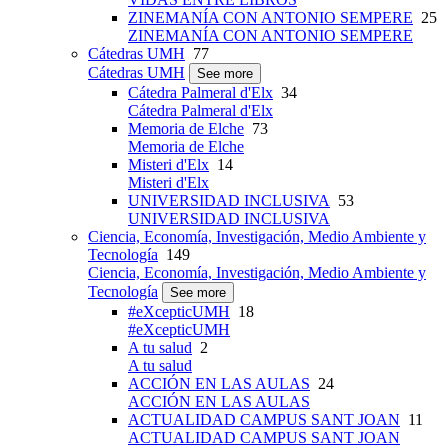
ZINEMANÍA CON ANTONIO SEMPERE
25
ZINEMANÍA CON ANTONIO SEMPERE
Cátedras UMH
77
Cátedras UMH
See more
Cátedra Palmeral d'Elx
34
Cátedra Palmeral d'Elx
Memoria de Elche
73
Memoria de Elche
Misteri d'Elx
14
Misteri d'Elx
UNIVERSIDAD INCLUSIVA
53
UNIVERSIDAD INCLUSIVA
Ciencia, Economía, Investigación, Medio Ambiente y
Tecnología
149
Ciencia, Economía, Investigación, Medio Ambiente y
Tecnología
See more
#eXcepticUMH
18
#eXcepticUMH
A tu salud
2
A tu salud
ACCIÓN EN LAS AULAS
24
ACCIÓN EN LAS AULAS
ACTUALIDAD CAMPUS SANT JOAN
11
ACTUALIDAD CAMPUS SANT JOAN