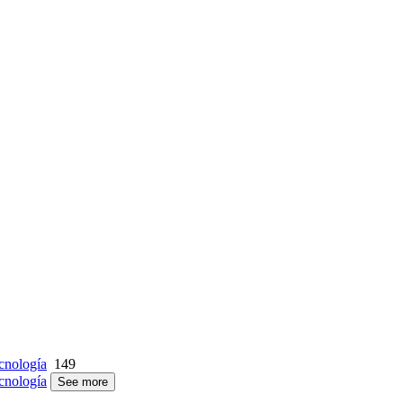
cnología
149
cnología
See more