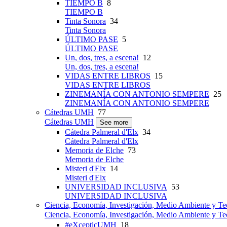
TIEMPO B
8
TIEMPO B
Tinta Sonora
34
Tinta Sonora
ÚLTIMO PASE
5
ÚLTIMO PASE
Un, dos, tres, a escena!
12
Un, dos, tres, a escena!
VIDAS ENTRE LIBROS
15
VIDAS ENTRE LIBROS
ZINEMANÍA CON ANTONIO SEMPERE
25
ZINEMANÍA CON ANTONIO SEMPERE
Cátedras UMH
77
Cátedras UMH
See more
Cátedra Palmeral d'Elx
34
Cátedra Palmeral d'Elx
Memoria de Elche
73
Memoria de Elche
Misteri d'Elx
14
Misteri d'Elx
UNIVERSIDAD INCLUSIVA
53
UNIVERSIDAD INCLUSIVA
Ciencia, Economía, Investigación, Medio Ambiente y Te
Ciencia, Economía, Investigación, Medio Ambiente y Te
#eXcepticUMH
18