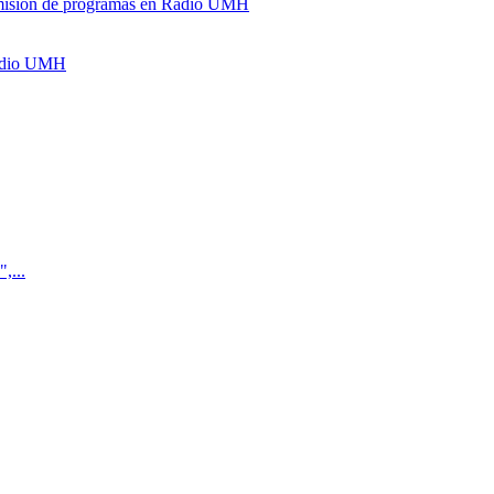
y emisión de programas en Radio UMH
Radio UMH
,...