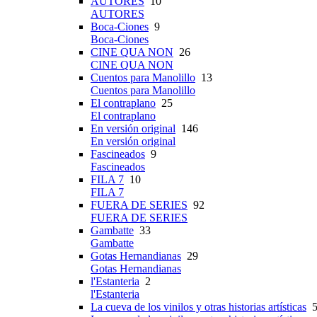
AUTORES
10
AUTORES
Boca-Ciones
9
Boca-Ciones
CINE QUA NON
26
CINE QUA NON
Cuentos para Manolillo
13
Cuentos para Manolillo
El contraplano
25
El contraplano
En versión original
146
En versión original
Fascineados
9
Fascineados
FILA 7
10
FILA 7
FUERA DE SERIES
92
FUERA DE SERIES
Gambatte
33
Gambatte
Gotas Hernandianas
29
Gotas Hernandianas
l'Estanteria
2
l'Estanteria
La cueva de los vinilos y otras historias artísticas
5