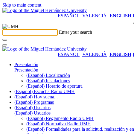
Skip to main content
ESPAÑOL
VALENCIÀ
ENGLISH
Enter your search
ESPAÑOL
VALENCIÀ
ENGLISH
Presentación
Presentación
(Español) Localización
(Español) Instalaciones
(Español) Horario de apertura
(Español) Escucha Radio UMH
(Español) Hoy suena...
(Español) Programas
(Español) Usuarios
(Español) Usuarios
(Español) Reglamento Radio UMH
(Español) Normativa Radio UMH
(Español) Formalidades para la solicitud, realización 