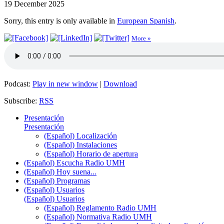
19 December 2025
Sorry, this entry is only available in
European Spanish
.
More »
Podcast:
Play in new window
|
Download
Subscribe:
RSS
Presentación
Presentación
(Español) Localización
(Español) Instalaciones
(Español) Horario de apertura
(Español) Escucha Radio UMH
(Español) Hoy suena...
(Español) Programas
(Español) Usuarios
(Español) Usuarios
(Español) Reglamento Radio UMH
(Español) Normativa Radio UMH