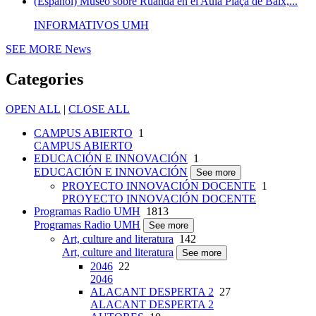
(Español) Museo sobre Ruanda en el Aula Plaça de Baix,...
INFORMATIVOS UMH
SEE MORE
News
Categories
OPEN ALL
|
CLOSE ALL
CAMPUS ABIERTO
1
CAMPUS ABIERTO
EDUCACIÓN E INNOVACIÓN
1
EDUCACIÓN E INNOVACIÓN
See more
PROYECTO INNOVACIÓN DOCENTE
1
PROYECTO INNOVACIÓN DOCENTE
Programas Radio UMH
1813
Programas Radio UMH
See more
Art, culture and literatura
142
Art, culture and literatura
See more
2046
22
2046
ALACANT DESPERTA 2
27
ALACANT DESPERTA 2