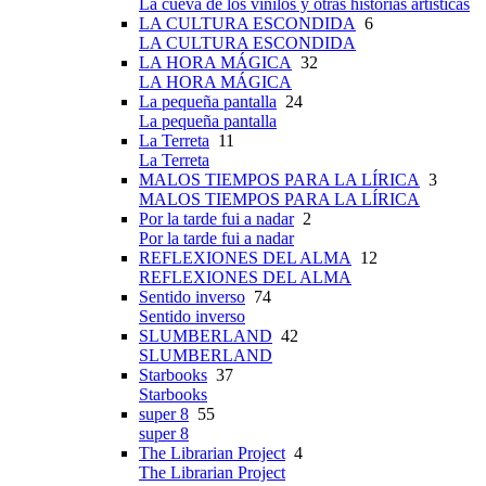
La cueva de los vinilos y otras historias artísticas
LA CULTURA ESCONDIDA
6
LA CULTURA ESCONDIDA
LA HORA MÁGICA
32
LA HORA MÁGICA
La pequeña pantalla
24
La pequeña pantalla
La Terreta
11
La Terreta
MALOS TIEMPOS PARA LA LÍRICA
3
MALOS TIEMPOS PARA LA LÍRICA
Por la tarde fui a nadar
2
Por la tarde fui a nadar
REFLEXIONES DEL ALMA
12
REFLEXIONES DEL ALMA
Sentido inverso
74
Sentido inverso
SLUMBERLAND
42
SLUMBERLAND
Starbooks
37
Starbooks
super 8
55
super 8
The Librarian Project
4
The Librarian Project