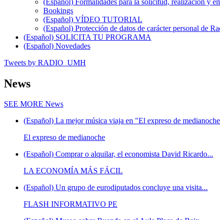
(Español) Formalidades para la solicitud, realización 
Bookings
(Español) VÍDEO TUTORIAL
(Español) Protección de datos de carácter personal de 
(Español) SOLICITA TU PROGRAMA
(Español) Novedades
Tweets by RADIO_UMH
News
SEE MORE
News
(Español) La mejor música viaja en "El expreso de medianoche"
El expreso de medianoche
(Español) Comprar o alquilar, el economista David Ricardo...
LA ECONOMÍA MÁS FÁCIL
(Español) Un grupo de eurodiputados concluye una visita...
FLASH INFORMATIVO PE