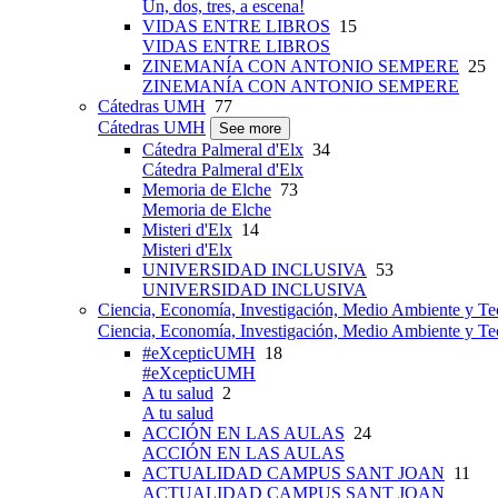
Un, dos, tres, a escena!
VIDAS ENTRE LIBROS
15
VIDAS ENTRE LIBROS
ZINEMANÍA CON ANTONIO SEMPERE
25
ZINEMANÍA CON ANTONIO SEMPERE
Cátedras UMH
77
Cátedras UMH
See more
Cátedra Palmeral d'Elx
34
Cátedra Palmeral d'Elx
Memoria de Elche
73
Memoria de Elche
Misteri d'Elx
14
Misteri d'Elx
UNIVERSIDAD INCLUSIVA
53
UNIVERSIDAD INCLUSIVA
Ciencia, Economía, Investigación, Medio Ambiente y Te
Ciencia, Economía, Investigación, Medio Ambiente y Te
#eXcepticUMH
18
#eXcepticUMH
A tu salud
2
A tu salud
ACCIÓN EN LAS AULAS
24
ACCIÓN EN LAS AULAS
ACTUALIDAD CAMPUS SANT JOAN
11
ACTUALIDAD CAMPUS SANT JOAN