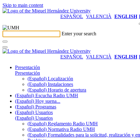
Skip to main content
ESPAÑOL
VALENCIÀ
ENGLISH
Enter your search
ESPAÑOL
VALENCIÀ
ENGLISH
Presentación
Presentación
(Español) Localización
(Español) Instalaciones
(Español) Horario de apertura
(Español) Escucha Radio UMH
(Español) Hoy suena...
(Español) Programas
(Español) Usuarios
(Español) Usuarios
(Español) Reglamento Radio UMH
(Español) Normativa Radio UMH
(Español) Formalidades para la solicitud, realización 