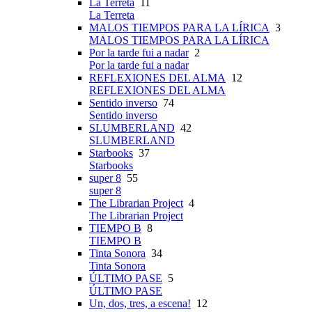
La Terreta
11
La Terreta
MALOS TIEMPOS PARA LA LÍRICA
3
MALOS TIEMPOS PARA LA LÍRICA
Por la tarde fui a nadar
2
Por la tarde fui a nadar
REFLEXIONES DEL ALMA
12
REFLEXIONES DEL ALMA
Sentido inverso
74
Sentido inverso
SLUMBERLAND
42
SLUMBERLAND
Starbooks
37
Starbooks
super 8
55
super 8
The Librarian Project
4
The Librarian Project
TIEMPO B
8
TIEMPO B
Tinta Sonora
34
Tinta Sonora
ÚLTIMO PASE
5
ÚLTIMO PASE
Un, dos, tres, a escena!
12