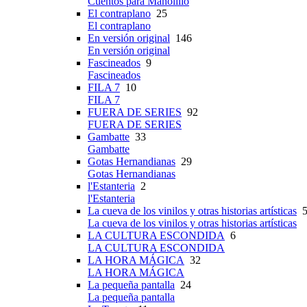
Cuentos para Manolillo
El contraplano
25
El contraplano
En versión original
146
En versión original
Fascineados
9
Fascineados
FILA 7
10
FILA 7
FUERA DE SERIES
92
FUERA DE SERIES
Gambatte
33
Gambatte
Gotas Hernandianas
29
Gotas Hernandianas
l'Estanteria
2
l'Estanteria
La cueva de los vinilos y otras historias artísticas
5
La cueva de los vinilos y otras historias artísticas
LA CULTURA ESCONDIDA
6
LA CULTURA ESCONDIDA
LA HORA MÁGICA
32
LA HORA MÁGICA
La pequeña pantalla
24
La pequeña pantalla