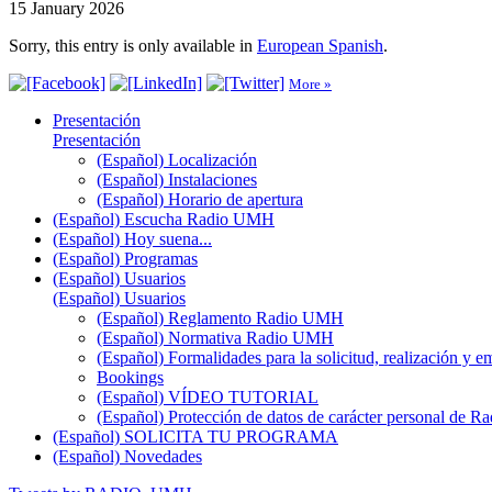
15 January 2026
Sorry, this entry is only available in
European Spanish
.
More »
Presentación
Presentación
(Español) Localización
(Español) Instalaciones
(Español) Horario de apertura
(Español) Escucha Radio UMH
(Español) Hoy suena...
(Español) Programas
(Español) Usuarios
(Español) Usuarios
(Español) Reglamento Radio UMH
(Español) Normativa Radio UMH
(Español) Formalidades para la solicitud, realización 
Bookings
(Español) VÍDEO TUTORIAL
(Español) Protección de datos de carácter personal de 
(Español) SOLICITA TU PROGRAMA
(Español) Novedades