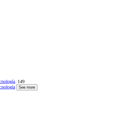
cnología
149
cnología
See more