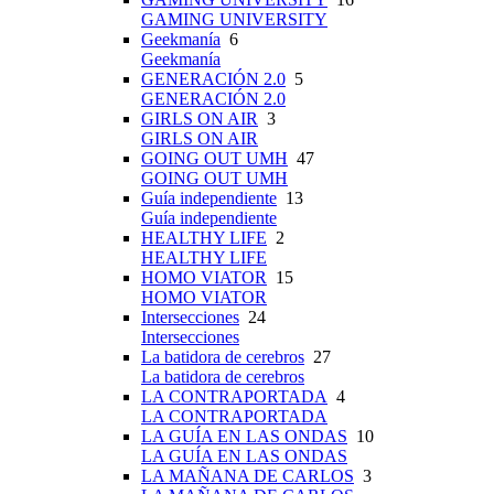
GAMING UNIVERSITY
Geekmanía
6
Geekmanía
GENERACIÓN 2.0
5
GENERACIÓN 2.0
GIRLS ON AIR
3
GIRLS ON AIR
GOING OUT UMH
47
GOING OUT UMH
Guía independiente
13
Guía independiente
HEALTHY LIFE
2
HEALTHY LIFE
HOMO VIATOR
15
HOMO VIATOR
Intersecciones
24
Intersecciones
La batidora de cerebros
27
La batidora de cerebros
LA CONTRAPORTADA
4
LA CONTRAPORTADA
LA GUÍA EN LAS ONDAS
10
LA GUÍA EN LAS ONDAS
LA MAÑANA DE CARLOS
3