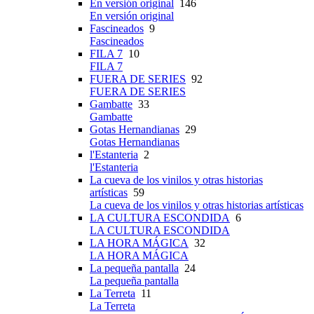
En versión original
146
En versión original
Fascineados
9
Fascineados
FILA 7
10
FILA 7
FUERA DE SERIES
92
FUERA DE SERIES
Gambatte
33
Gambatte
Gotas Hernandianas
29
Gotas Hernandianas
l'Estanteria
2
l'Estanteria
La cueva de los vinilos y otras historias
artísticas
59
La cueva de los vinilos y otras historias artísticas
LA CULTURA ESCONDIDA
6
LA CULTURA ESCONDIDA
LA HORA MÁGICA
32
LA HORA MÁGICA
La pequeña pantalla
24
La pequeña pantalla
La Terreta
11
La Terreta