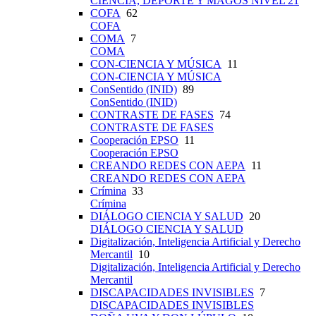
CIENCIA, DEPORTE Y MAGOS NIVEL 21
COFA
62
COFA
COMA
7
COMA
CON-CIENCIA Y MÚSICA
11
CON-CIENCIA Y MÚSICA
ConSentido (INID)
89
ConSentido (INID)
CONTRASTE DE FASES
74
CONTRASTE DE FASES
Cooperación EPSO
11
Cooperación EPSO
CREANDO REDES CON AEPA
11
CREANDO REDES CON AEPA
Crímina
33
Crímina
DIÁLOGO CIENCIA Y SALUD
20
DIÁLOGO CIENCIA Y SALUD
Digitalización, Inteligencia Artificial y Derecho
Mercantil
10
Digitalización, Inteligencia Artificial y Derecho
Mercantil
DISCAPACIDADES INVISIBLES
7
DISCAPACIDADES INVISIBLES