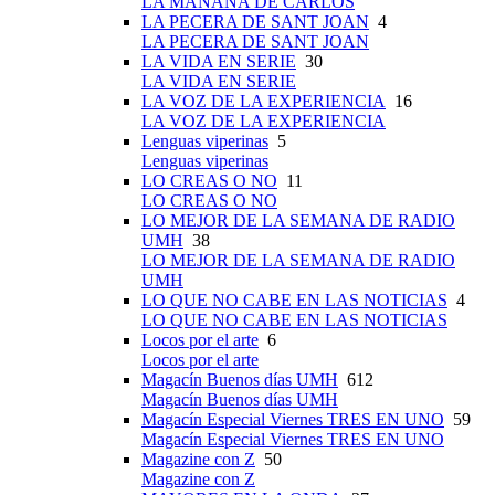
LA MAÑANA DE CARLOS
LA PECERA DE SANT JOAN
4
LA PECERA DE SANT JOAN
LA VIDA EN SERIE
30
LA VIDA EN SERIE
LA VOZ DE LA EXPERIENCIA
16
LA VOZ DE LA EXPERIENCIA
Lenguas viperinas
5
Lenguas viperinas
LO CREAS O NO
11
LO CREAS O NO
LO MEJOR DE LA SEMANA DE RADIO
UMH
38
LO MEJOR DE LA SEMANA DE RADIO
UMH
LO QUE NO CABE EN LAS NOTICIAS
4
LO QUE NO CABE EN LAS NOTICIAS
Locos por el arte
6
Locos por el arte
Magacín Buenos días UMH
612
Magacín Buenos días UMH
Magacín Especial Viernes TRES EN UNO
59
Magacín Especial Viernes TRES EN UNO
Magazine con Z
50
Magazine con Z