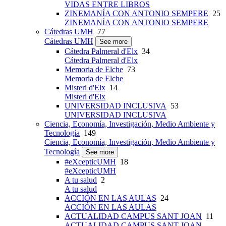
VIDAS ENTRE LIBROS
ZINEMANÍA CON ANTONIO SEMPERE
25
ZINEMANÍA CON ANTONIO SEMPERE
Cátedras UMH
77
Cátedras UMH
See more
Cátedra Palmeral d'Elx
34
Cátedra Palmeral d'Elx
Memoria de Elche
73
Memoria de Elche
Misteri d'Elx
14
Misteri d'Elx
UNIVERSIDAD INCLUSIVA
53
UNIVERSIDAD INCLUSIVA
Ciencia, Economía, Investigación, Medio Ambiente y
Tecnología
149
Ciencia, Economía, Investigación, Medio Ambiente y
Tecnología
See more
#eXcepticUMH
18
#eXcepticUMH
A tu salud
2
A tu salud
ACCIÓN EN LAS AULAS
24
ACCIÓN EN LAS AULAS
ACTUALIDAD CAMPUS SANT JOAN
11
ACTUALIDAD CAMPUS SANT JOAN