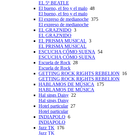
EL 5º BEATLE
El bueno, el feo y el malo
48
El bueno, el feo y el malo
El expreso de medianoche
375
El expreso de medianoche
EL GRAZNIDO
3
EL GRAZNIDO
EL PRISMA MUSICAL
3
EL PRISMA MUSICAL
ESCUCHA CÓMO SUENA
54
ESCUCHA CÓMO SUENA
Escuela de Rock
28
Escuela de Rock
GETTING ROCK RIGHTS REBELION
16
GETTING ROCK RIGHTS REBELION
HABLAMOS DE MÚSICA
175
HABLAMOS DE MÚSICA
Hal sings Daisy
22
Hal sings Daisy
Hotel particular
27
Hotel particular
INDIAPOLO
6
INDIAPOLO
Jazz TK
176
Jazz TK