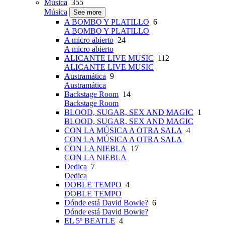
Música
355
Música
See more
A BOMBO Y PLATILLO
6
A BOMBO Y PLATILLO
A micro abierto
24
A micro abierto
ALICANTE LIVE MUSIC
112
ALICANTE LIVE MUSIC
Austramática
9
Austramática
Backstage Room
14
Backstage Room
BLOOD, SUGAR, SEX AND MAGIC
1
BLOOD, SUGAR, SEX AND MAGIC
CON LA MÚSICA A OTRA SALA
4
CON LA MÚSICA A OTRA SALA
CON LA NIEBLA
17
CON LA NIEBLA
Dedica
7
Dedica
DOBLE TEMPO
4
DOBLE TEMPO
Dónde está David Bowie?
6
Dónde está David Bowie?
EL 5º BEATLE
4