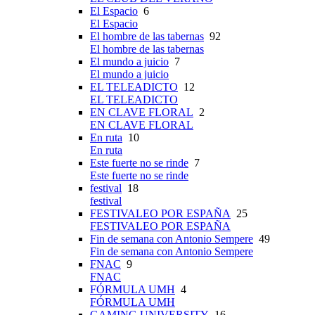
El Espacio
6
El Espacio
El hombre de las tabernas
92
El hombre de las tabernas
El mundo a juicio
7
El mundo a juicio
EL TELEADICTO
12
EL TELEADICTO
EN CLAVE FLORAL
2
EN CLAVE FLORAL
En ruta
10
En ruta
Este fuerte no se rinde
7
Este fuerte no se rinde
festival
18
festival
FESTIVALEO POR ESPAÑA
25
FESTIVALEO POR ESPAÑA
Fin de semana con Antonio Sempere
49
Fin de semana con Antonio Sempere
FNAC
9
FNAC
FÓRMULA UMH
4
FÓRMULA UMH
GAMING UNIVERSITY
16