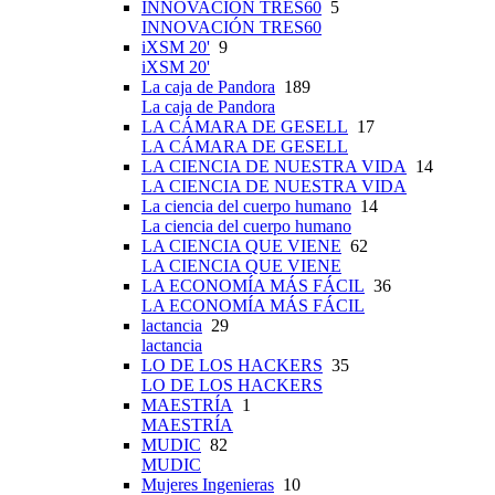
INNOVACIÓN TRES60
5
INNOVACIÓN TRES60
iXSM 20'
9
iXSM 20'
La caja de Pandora
189
La caja de Pandora
LA CÁMARA DE GESELL
17
LA CÁMARA DE GESELL
LA CIENCIA DE NUESTRA VIDA
14
LA CIENCIA DE NUESTRA VIDA
La ciencia del cuerpo humano
14
La ciencia del cuerpo humano
LA CIENCIA QUE VIENE
62
LA CIENCIA QUE VIENE
LA ECONOMÍA MÁS FÁCIL
36
LA ECONOMÍA MÁS FÁCIL
lactancia
29
lactancia
LO DE LOS HACKERS
35
LO DE LOS HACKERS
MAESTRÍA
1
MAESTRÍA
MUDIC
82
MUDIC
Mujeres Ingenieras
10