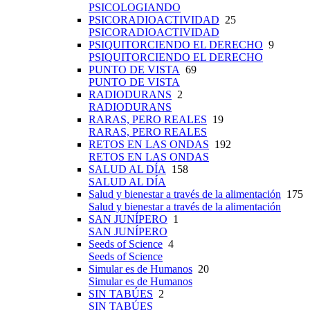
PSICOLOGIANDO
PSICORADIOACTIVIDAD
25
PSICORADIOACTIVIDAD
PSIQUITORCIENDO EL DERECHO
9
PSIQUITORCIENDO EL DERECHO
PUNTO DE VISTA
69
PUNTO DE VISTA
RADIODURANS
2
RADIODURANS
RARAS, PERO REALES
19
RARAS, PERO REALES
RETOS EN LAS ONDAS
192
RETOS EN LAS ONDAS
SALUD AL DÍA
158
SALUD AL DÍA
Salud y bienestar a través de la alimentación
175
Salud y bienestar a través de la alimentación
SAN JUNÍPERO
1
SAN JUNÍPERO
Seeds of Science
4
Seeds of Science
Simular es de Humanos
20
Simular es de Humanos
SIN TABÚES
2
SIN TABÚES