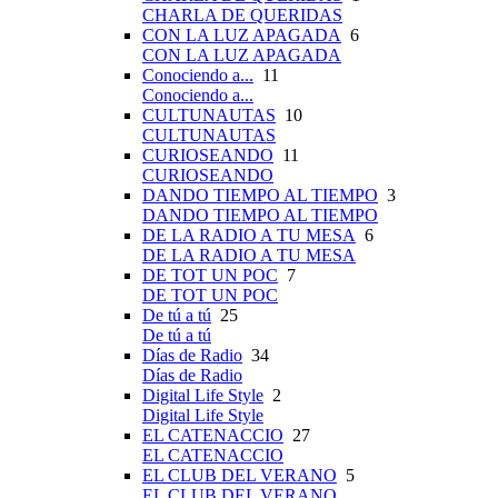
CHARLA DE QUERIDAS
CON LA LUZ APAGADA
6
CON LA LUZ APAGADA
Conociendo a...
11
Conociendo a...
CULTUNAUTAS
10
CULTUNAUTAS
CURIOSEANDO
11
CURIOSEANDO
DANDO TIEMPO AL TIEMPO
3
DANDO TIEMPO AL TIEMPO
DE LA RADIO A TU MESA
6
DE LA RADIO A TU MESA
DE TOT UN POC
7
DE TOT UN POC
De tú a tú
25
De tú a tú
Días de Radio
34
Días de Radio
Digital Life Style
2
Digital Life Style
EL CATENACCIO
27
EL CATENACCIO
EL CLUB DEL VERANO
5
EL CLUB DEL VERANO