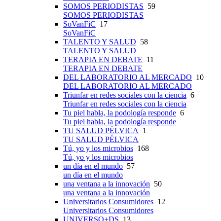
SOMOS PERIODISTAS
59
SOMOS PERIODISTAS
SoVanFiC
17
SoVanFiC
TALENTO Y SALUD
58
TALENTO Y SALUD
TERAPIA EN DEBATE
11
TERAPIA EN DEBATE
DEL LABORATORIO AL MERCADO
10
DEL LABORATORIO AL MERCADO
Triunfar en redes sociales con la ciencia
6
Triunfar en redes sociales con la ciencia
Tu piel habla, la podología responde
6
Tu piel habla, la podología responde
TU SALUD PÉLVICA
1
TU SALUD PÉLVICA
Tú, yo y los microbios
168
Tú, yo y los microbios
un día en el mundo
57
un día en el mundo
una ventana a la innovación
50
una ventana a la innovación
Universitarios Consumidores
12
Universitarios Consumidores
UNIVERSO+DS
13