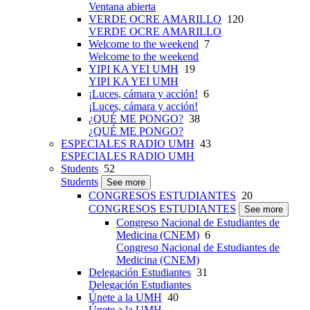
Ventana abierta
VERDE OCRE AMARILLO
120
VERDE OCRE AMARILLO
Welcome to the weekend
7
Welcome to the weekend
YIPI KA YEI UMH
19
YIPI KA YEI UMH
¡Luces, cámara y acción!
6
¡Luces, cámara y acción!
¿QUÉ ME PONGO?
38
¿QUÉ ME PONGO?
ESPECIALES RADIO UMH
43
ESPECIALES RADIO UMH
Students
52
Students
See more
CONGRESOS ESTUDIANTES
20
CONGRESOS ESTUDIANTES
See more
Congreso Nacional de Estudiantes de
Medicina (CNEM)
6
Congreso Nacional de Estudiantes de
Medicina (CNEM)
Delegación Estudiantes
31
Delegación Estudiantes
Únete a la UMH
40
Únete a la UMH