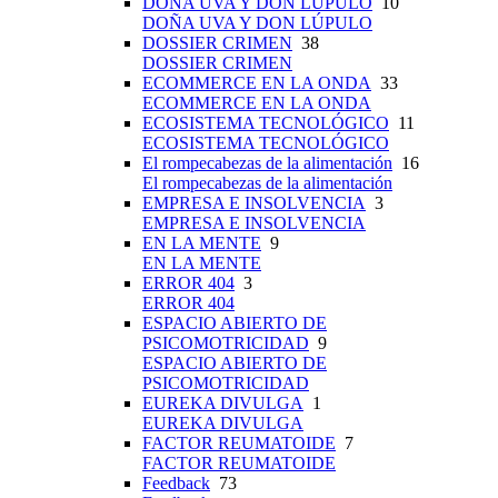
DOÑA UVA Y DON LÚPULO
10
DOÑA UVA Y DON LÚPULO
DOSSIER CRIMEN
38
DOSSIER CRIMEN
ECOMMERCE EN LA ONDA
33
ECOMMERCE EN LA ONDA
ECOSISTEMA TECNOLÓGICO
11
ECOSISTEMA TECNOLÓGICO
El rompecabezas de la alimentación
16
El rompecabezas de la alimentación
EMPRESA E INSOLVENCIA
3
EMPRESA E INSOLVENCIA
EN LA MENTE
9
EN LA MENTE
ERROR 404
3
ERROR 404
ESPACIO ABIERTO DE
PSICOMOTRICIDAD
9
ESPACIO ABIERTO DE
PSICOMOTRICIDAD
EUREKA DIVULGA
1
EUREKA DIVULGA
FACTOR REUMATOIDE
7
FACTOR REUMATOIDE
Feedback
73