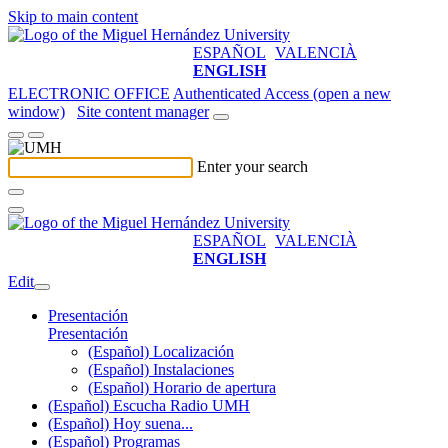
Skip to main content
ESPAÑOL
VALENCIÀ
ENGLISH
ELECTRONIC OFFICE
Authenticated Access (open a new
window)
Site content manager
Enter your search
ESPAÑOL
VALENCIÀ
ENGLISH
Edit
Presentación
Presentación
(Español) Localización
(Español) Instalaciones
(Español) Horario de apertura
(Español) Escucha Radio UMH
(Español) Hoy suena...
(Español) Programas