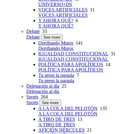
UNIVERSO+DS
VOCES ARTIFICIALES
11
VOCES ARTIFICIALES
Y AHORA QUÉ?
6
Y AHORA QUÉ?
Debate
33
Debate
See more
Derribando Muros
141
Derribando Muros
IGUALDAD CONSTITUCIONAL
31
IGUALDAD CONSTITUCIONAL
POLÍTICA PARA APOLÍTICOS
14
POLÍTICA PARA APOLÍTICOS
Tu prens la paraula
7
Tu prens la paraula
Delegación al día
25
Delegación al día
Sports
264
Sports
See more
A LA COLA DEL PELOTÓN
135
A LA COLA DEL PELOTÓN
A TIRO DE TRES
13
A TIRO DE TRES
AFICIÓN HÉRCULES
21