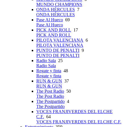
MUNDO CHAMPIONS
ONDA HÉRCULES
7
ONDA HÉRCULES
Pase Al Hueco
69
Pase Al Hueco
PICK AND ROLL
17
PICK AND ROLL
PILOTA VALENCIANA
6
PILOTA VALENCIANA
PUNTO DE PENALTI
9
PUNTO DE PENALTI
Radio Sala
25
Radio Sala
Regate y finta
48
Regate y finta
RUN & GUN
37
RUN & GUN
The Post Radio
50
The Post Radio
The Postpartido
4
The Postpartido
VOCES FRANJIVERDES DEL ELCHE
C.F.
64
VOCES FRANJIVERDES DEL ELCHE C.F.
Entretenimiento
359