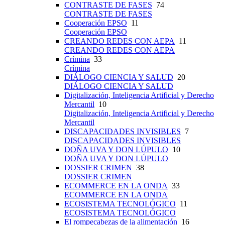
CONTRASTE DE FASES
74
CONTRASTE DE FASES
Cooperación EPSO
11
Cooperación EPSO
CREANDO REDES CON AEPA
11
CREANDO REDES CON AEPA
Crímina
33
Crímina
DIÁLOGO CIENCIA Y SALUD
20
DIÁLOGO CIENCIA Y SALUD
Digitalización, Inteligencia Artificial y Derecho
Mercantil
10
Digitalización, Inteligencia Artificial y Derecho
Mercantil
DISCAPACIDADES INVISIBLES
7
DISCAPACIDADES INVISIBLES
DOÑA UVA Y DON LÚPULO
10
DOÑA UVA Y DON LÚPULO
DOSSIER CRIMEN
38
DOSSIER CRIMEN
ECOMMERCE EN LA ONDA
33
ECOMMERCE EN LA ONDA
ECOSISTEMA TECNOLÓGICO
11
ECOSISTEMA TECNOLÓGICO
El rompecabezas de la alimentación
16