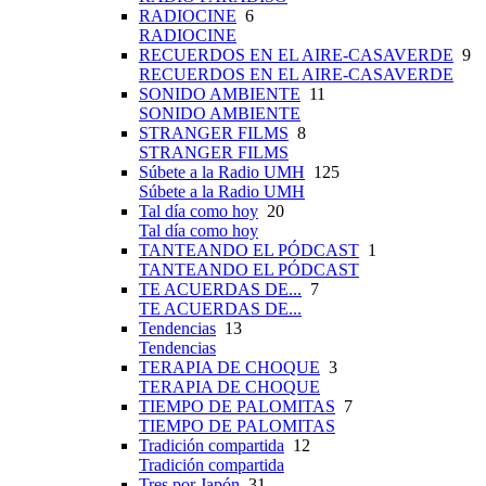
RADIOCINE
6
RADIOCINE
RECUERDOS EN EL AIRE-CASAVERDE
9
RECUERDOS EN EL AIRE-CASAVERDE
SONIDO AMBIENTE
11
SONIDO AMBIENTE
STRANGER FILMS
8
STRANGER FILMS
Súbete a la Radio UMH
125
Súbete a la Radio UMH
Tal día como hoy
20
Tal día como hoy
TANTEANDO EL PÓDCAST
1
TANTEANDO EL PÓDCAST
TE ACUERDAS DE...
7
TE ACUERDAS DE...
Tendencias
13
Tendencias
TERAPIA DE CHOQUE
3
TERAPIA DE CHOQUE
TIEMPO DE PALOMITAS
7
TIEMPO DE PALOMITAS
Tradición compartida
12
Tradición compartida
Tres por Japón
31