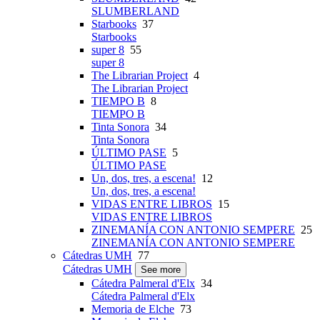
SLUMBERLAND
Starbooks
37
Starbooks
super 8
55
super 8
The Librarian Project
4
The Librarian Project
TIEMPO B
8
TIEMPO B
Tinta Sonora
34
Tinta Sonora
ÚLTIMO PASE
5
ÚLTIMO PASE
Un, dos, tres, a escena!
12
Un, dos, tres, a escena!
VIDAS ENTRE LIBROS
15
VIDAS ENTRE LIBROS
ZINEMANÍA CON ANTONIO SEMPERE
25
ZINEMANÍA CON ANTONIO SEMPERE
Cátedras UMH
77
Cátedras UMH
See more
Cátedra Palmeral d'Elx
34
Cátedra Palmeral d'Elx
Memoria de Elche
73