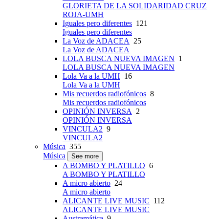
GLORIETA DE LA SOLIDARIDAD CRUZ
ROJA-UMH
Iguales pero diferentes
121
Iguales pero diferentes
La Voz de ADACEA
25
La Voz de ADACEA
LOLA BUSCA NUEVA IMAGEN
1
LOLA BUSCA NUEVA IMAGEN
Lola Va a la UMH
16
Lola Va a la UMH
Mis recuerdos radiofónicos
8
Mis recuerdos radiofónicos
OPINIÓN INVERSA
2
OPINIÓN INVERSA
VINCULA2
9
VINCULA2
Música
355
Música
See more
A BOMBO Y PLATILLO
6
A BOMBO Y PLATILLO
A micro abierto
24
A micro abierto
ALICANTE LIVE MUSIC
112
ALICANTE LIVE MUSIC
Austramática
9