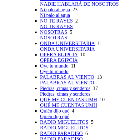
NADIE HABLARÁ DE NOSOTROS
Ni palo al agua
23
Ni palo al agua
NO TE RAYES
2
NO TE RAYES
NOSOTRAS
5
NOSOTRAS
ONDA UNIVERSITARIA
11
ONDA UNIVERSITARIA
OPERA EGIPCIA
10
OPERA EGIPCIA
Oye tu mundo
11
Oye tu mundo
PALABRAS AL VIENTO
13
PALABRAS AL VIENTO
Piedras, cimas y senderos
37
Piedras, cimas y senderos
QUÉ ME CUENTAS UMH
10
QUÉ ME CUENTAS UMH
Quién dijo qué
4
Quién dijo qué
RADIO MIGUELITOS
5
RADIO MIGUELITOS
RADIO PARADISO
6
RADIO PARADISO