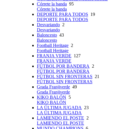
Córrete la banda
95
Córrete la banda
DEPORTE PARA TODOS
19
DEPORTE PARA TODOS
Desvariando
2
Desvariando
Baloncesto
43
Baloncesto
Football Heritage
2
Football Heritage
FRANJA VERDE
127
FRANJA VERDE
FÚTBOL POR BANDERA
2
FÚTBOL POR BANDERA
FÚTBOL SIN FRONTERAS
21
FÚTBOL SIN FRONTERAS
Grada Franjiverde
49
Grada Franjiverde
KIKO BALÓN
5
KIKO BALÓN
LA ÚLTIMA JUGADA
23
LA ÚLTIMA JUGADA
LAMIENDO EL POSTE
2
LAMIENDO EL POSTE
MUNDO CHAMPIONS
6