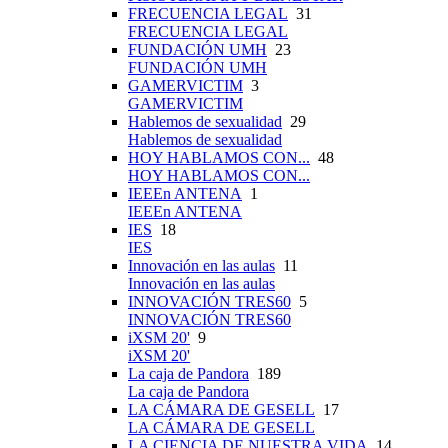
FRECUENCIA LEGAL
31
FRECUENCIA LEGAL
FUNDACIÓN UMH
23
FUNDACIÓN UMH
GAMERVICTIM
3
GAMERVICTIM
Hablemos de sexualidad
29
Hablemos de sexualidad
HOY HABLAMOS CON...
48
HOY HABLAMOS CON...
IEEEn ANTENA
1
IEEEn ANTENA
IES
18
IES
Innovación en las aulas
11
Innovación en las aulas
INNOVACIÓN TRES60
5
INNOVACIÓN TRES60
iXSM 20'
9
iXSM 20'
La caja de Pandora
189
La caja de Pandora
LA CÁMARA DE GESELL
17
LA CÁMARA DE GESELL
LA CIENCIA DE NUESTRA VIDA
14