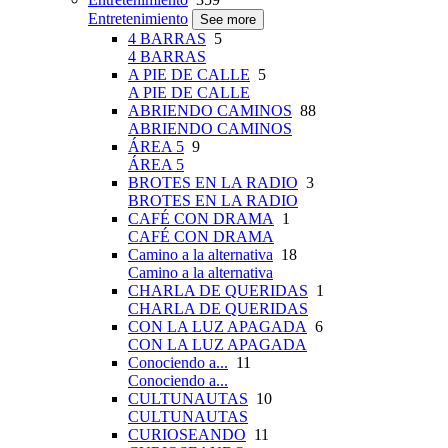
Entretenimiento
See more
4 BARRAS
5
4 BARRAS
A PIE DE CALLE
5
A PIE DE CALLE
ABRIENDO CAMINOS
88
ABRIENDO CAMINOS
ÁREA 5
9
ÁREA 5
BROTES EN LA RADIO
3
BROTES EN LA RADIO
CAFÉ CON DRAMA
1
CAFÉ CON DRAMA
Camino a la alternativa
18
Camino a la alternativa
CHARLA DE QUERIDAS
1
CHARLA DE QUERIDAS
CON LA LUZ APAGADA
6
CON LA LUZ APAGADA
Conociendo a...
11
Conociendo a...
CULTUNAUTAS
10
CULTUNAUTAS
CURIOSEANDO
11