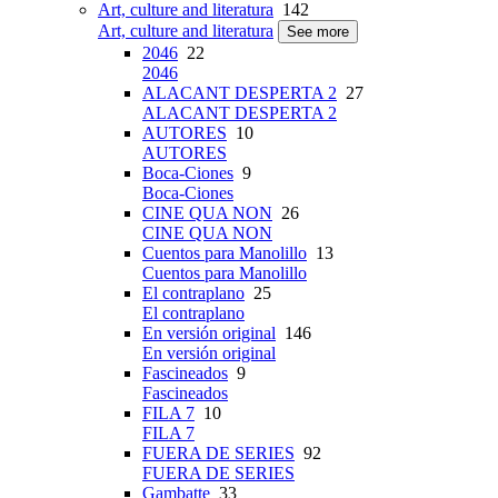
Art, culture and literatura
142
Art, culture and literatura
See more
2046
22
2046
ALACANT DESPERTA 2
27
ALACANT DESPERTA 2
AUTORES
10
AUTORES
Boca-Ciones
9
Boca-Ciones
CINE QUA NON
26
CINE QUA NON
Cuentos para Manolillo
13
Cuentos para Manolillo
El contraplano
25
El contraplano
En versión original
146
En versión original
Fascineados
9
Fascineados
FILA 7
10
FILA 7
FUERA DE SERIES
92
FUERA DE SERIES
Gambatte
33