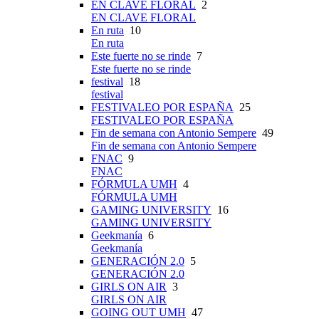
EN CLAVE FLORAL
2
EN CLAVE FLORAL
En ruta
10
En ruta
Este fuerte no se rinde
7
Este fuerte no se rinde
festival
18
festival
FESTIVALEO POR ESPAÑA
25
FESTIVALEO POR ESPAÑA
Fin de semana con Antonio Sempere
49
Fin de semana con Antonio Sempere
FNAC
9
FNAC
FÓRMULA UMH
4
FÓRMULA UMH
GAMING UNIVERSITY
16
GAMING UNIVERSITY
Geekmanía
6
Geekmanía
GENERACIÓN 2.0
5
GENERACIÓN 2.0
GIRLS ON AIR
3
GIRLS ON AIR
GOING OUT UMH
47