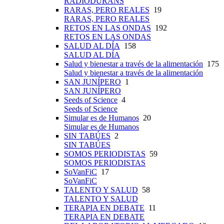
RADIODURANS
RARAS, PERO REALES
19
RARAS, PERO REALES
RETOS EN LAS ONDAS
192
RETOS EN LAS ONDAS
SALUD AL DÍA
158
SALUD AL DÍA
Salud y bienestar a través de la alimentación
175
Salud y bienestar a través de la alimentación
SAN JUNÍPERO
1
SAN JUNÍPERO
Seeds of Science
4
Seeds of Science
Simular es de Humanos
20
Simular es de Humanos
SIN TABÚES
2
SIN TABÚES
SOMOS PERIODISTAS
59
SOMOS PERIODISTAS
SoVanFiC
17
SoVanFiC
TALENTO Y SALUD
58
TALENTO Y SALUD
TERAPIA EN DEBATE
11
TERAPIA EN DEBATE