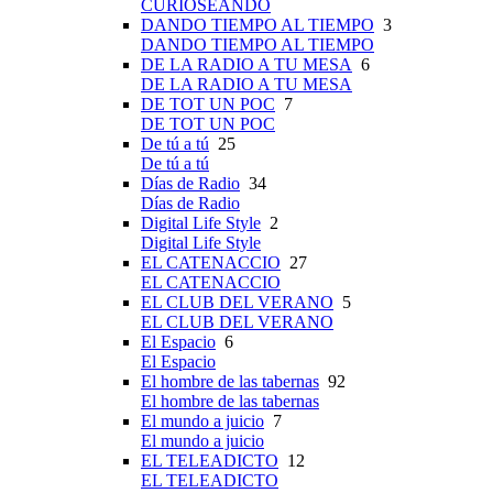
CURIOSEANDO
DANDO TIEMPO AL TIEMPO
3
DANDO TIEMPO AL TIEMPO
DE LA RADIO A TU MESA
6
DE LA RADIO A TU MESA
DE TOT UN POC
7
DE TOT UN POC
De tú a tú
25
De tú a tú
Días de Radio
34
Días de Radio
Digital Life Style
2
Digital Life Style
EL CATENACCIO
27
EL CATENACCIO
EL CLUB DEL VERANO
5
EL CLUB DEL VERANO
El Espacio
6
El Espacio
El hombre de las tabernas
92
El hombre de las tabernas
El mundo a juicio
7
El mundo a juicio
EL TELEADICTO
12
EL TELEADICTO