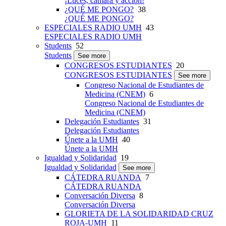
¡Luces, cámara y acción!
¿QUÉ ME PONGO?
38
¿QUÉ ME PONGO?
ESPECIALES RADIO UMH
43
ESPECIALES RADIO UMH
Students
52
Students
See more
CONGRESOS ESTUDIANTES
20
CONGRESOS ESTUDIANTES
See more
Congreso Nacional de Estudiantes de
Medicina (CNEM)
6
Congreso Nacional de Estudiantes de
Medicina (CNEM)
Delegación Estudiantes
31
Delegación Estudiantes
Únete a la UMH
40
Únete a la UMH
Igualdad y Solidaridad
19
Igualdad y Solidaridad
See more
CÁTEDRA RUANDA
7
CÁTEDRA RUANDA
Conversación Diversa
8
Conversación Diversa
GLORIETA DE LA SOLIDARIDAD CRUZ
ROJA-UMH
11