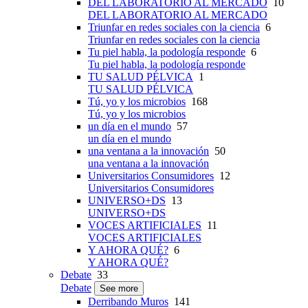
DEL LABORATORIO AL MERCADO
10
DEL LABORATORIO AL MERCADO
Triunfar en redes sociales con la ciencia
6
Triunfar en redes sociales con la ciencia
Tu piel habla, la podología responde
6
Tu piel habla, la podología responde
TU SALUD PÉLVICA
1
TU SALUD PÉLVICA
Tú, yo y los microbios
168
Tú, yo y los microbios
un día en el mundo
57
un día en el mundo
una ventana a la innovación
50
una ventana a la innovación
Universitarios Consumidores
12
Universitarios Consumidores
UNIVERSO+DS
13
UNIVERSO+DS
VOCES ARTIFICIALES
11
VOCES ARTIFICIALES
Y AHORA QUÉ?
6
Y AHORA QUÉ?
Debate
33
Debate
See more
Derribando Muros
141