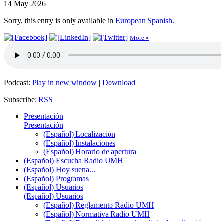
14 May 2026
Sorry, this entry is only available in
European Spanish
.
More »
Podcast:
Play in new window
|
Download
Subscribe:
RSS
Presentación
Presentación
(Español) Localización
(Español) Instalaciones
(Español) Horario de apertura
(Español) Escucha Radio UMH
(Español) Hoy suena...
(Español) Programas
(Español) Usuarios
(Español) Usuarios
(Español) Reglamento Radio UMH
(Español) Normativa Radio UMH