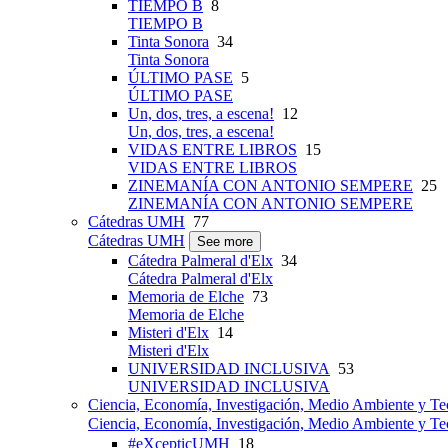
TIEMPO B
8
TIEMPO B
Tinta Sonora
34
Tinta Sonora
ÚLTIMO PASE
5
ÚLTIMO PASE
Un, dos, tres, a escena!
12
Un, dos, tres, a escena!
VIDAS ENTRE LIBROS
15
VIDAS ENTRE LIBROS
ZINEMANÍA CON ANTONIO SEMPERE
25
ZINEMANÍA CON ANTONIO SEMPERE
Cátedras UMH
77
Cátedras UMH
See more
Cátedra Palmeral d'Elx
34
Cátedra Palmeral d'Elx
Memoria de Elche
73
Memoria de Elche
Misteri d'Elx
14
Misteri d'Elx
UNIVERSIDAD INCLUSIVA
53
UNIVERSIDAD INCLUSIVA
Ciencia, Economía, Investigación, Medio Ambiente y Te
Ciencia, Economía, Investigación, Medio Ambiente y Te
#eXcepticUMH
18