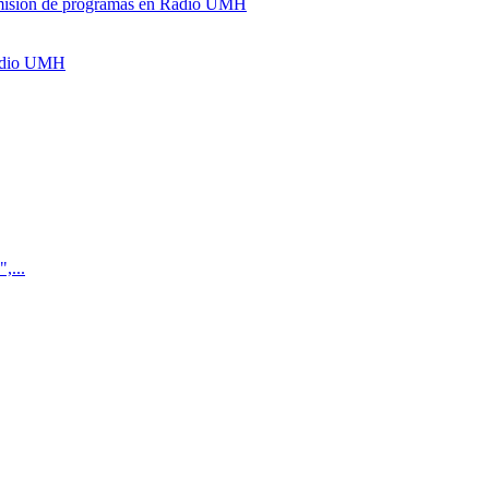
y emisión de programas en Radio UMH
Radio UMH
,...