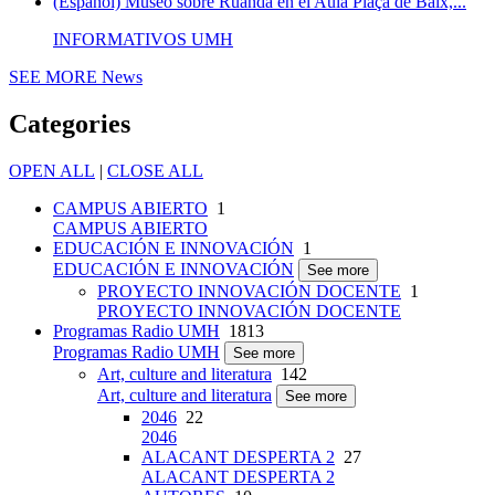
(Español) Museo sobre Ruanda en el Aula Plaça de Baix,...
INFORMATIVOS UMH
SEE MORE
News
Categories
OPEN ALL
|
CLOSE ALL
CAMPUS ABIERTO
1
CAMPUS ABIERTO
EDUCACIÓN E INNOVACIÓN
1
EDUCACIÓN E INNOVACIÓN
See more
PROYECTO INNOVACIÓN DOCENTE
1
PROYECTO INNOVACIÓN DOCENTE
Programas Radio UMH
1813
Programas Radio UMH
See more
Art, culture and literatura
142
Art, culture and literatura
See more
2046
22
2046
ALACANT DESPERTA 2
27
ALACANT DESPERTA 2