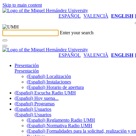
Skip to main content
ESPAÑOL
VALENCIÀ
ENGLISH
Enter your search
ESPAÑOL
VALENCIÀ
ENGLISH
Presentación
Presentación
(Español) Localización
(Español) Instalaciones
(Español) Horario de apertura
(Español) Escucha Radio UMH
(Español) Hoy suena...
(Español) Programas
(Español) Usuarios
(Español) Usuarios
(Español) Reglamento Radio UMH
(Español) Normativa Radio UMH
(Español) Formalidades para la solicitud, realización 