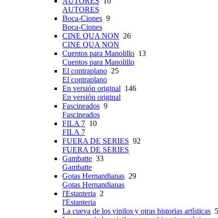
AUTORES
10
AUTORES
Boca-Ciones
9
Boca-Ciones
CINE QUA NON
26
CINE QUA NON
Cuentos para Manolillo
13
Cuentos para Manolillo
El contraplano
25
El contraplano
En versión original
146
En versión original
Fascineados
9
Fascineados
FILA 7
10
FILA 7
FUERA DE SERIES
92
FUERA DE SERIES
Gambatte
33
Gambatte
Gotas Hernandianas
29
Gotas Hernandianas
l'Estanteria
2
l'Estanteria
La cueva de los vinilos y otras historias artísticas
5