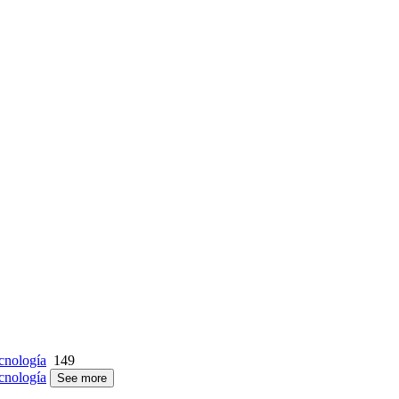
cnología
149
cnología
See more