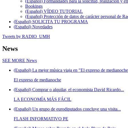
(Español) Formalidades para la solicitud, realización 
Bookings
(Español) VÍDEO TUTORIAL
(Español) Protección de datos de carácter personal de 
(Español) SOLICITA TU PROGRAMA
(Español) Novedades
Tweets by RADIO_UMH
News
SEE MORE
News
(Español) La mejor música viaja en "El expreso de medianoche"
El expreso de medianoche
(Español) Comprar o alquilar, el economista David Ricardo...
LA ECONOMÍA MÁS FÁCIL
(Español) Un grupo de eurodiputados concluye una visita...
FLASH INFORMATIVO PE