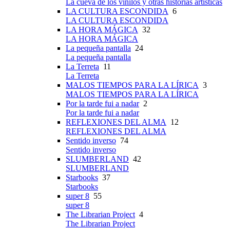
La cueva de los vinilos y otras historias artísticas
LA CULTURA ESCONDIDA
6
LA CULTURA ESCONDIDA
LA HORA MÁGICA
32
LA HORA MÁGICA
La pequeña pantalla
24
La pequeña pantalla
La Terreta
11
La Terreta
MALOS TIEMPOS PARA LA LÍRICA
3
MALOS TIEMPOS PARA LA LÍRICA
Por la tarde fui a nadar
2
Por la tarde fui a nadar
REFLEXIONES DEL ALMA
12
REFLEXIONES DEL ALMA
Sentido inverso
74
Sentido inverso
SLUMBERLAND
42
SLUMBERLAND
Starbooks
37
Starbooks
super 8
55
super 8
The Librarian Project
4
The Librarian Project