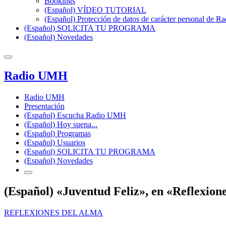
Bookings
(Español) VÍDEO TUTORIAL
(Español) Protección de datos de carácter personal de 
(Español) SOLICITA TU PROGRAMA
(Español) Novedades
Radio UMH
Radio UMH
Presentación
(Español) Escucha Radio UMH
(Español) Hoy suena...
(Español) Programas
(Español) Usuarios
(Español) SOLICITA TU PROGRAMA
(Español) Novedades
(Español) «Juventud Feliz», en «Reflexion
REFLEXIONES DEL ALMA