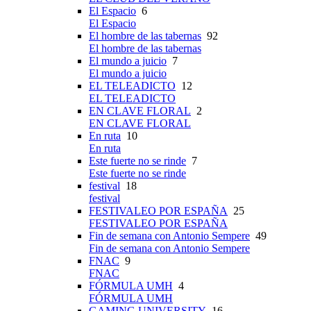
El Espacio
6
El Espacio
El hombre de las tabernas
92
El hombre de las tabernas
El mundo a juicio
7
El mundo a juicio
EL TELEADICTO
12
EL TELEADICTO
EN CLAVE FLORAL
2
EN CLAVE FLORAL
En ruta
10
En ruta
Este fuerte no se rinde
7
Este fuerte no se rinde
festival
18
festival
FESTIVALEO POR ESPAÑA
25
FESTIVALEO POR ESPAÑA
Fin de semana con Antonio Sempere
49
Fin de semana con Antonio Sempere
FNAC
9
FNAC
FÓRMULA UMH
4
FÓRMULA UMH
GAMING UNIVERSITY
16