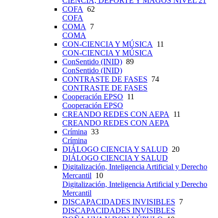
CIENCIA, DEPORTE Y MAGOS NIVEL 21
COFA
62
COFA
COMA
7
COMA
CON-CIENCIA Y MÚSICA
11
CON-CIENCIA Y MÚSICA
ConSentido (INID)
89
ConSentido (INID)
CONTRASTE DE FASES
74
CONTRASTE DE FASES
Cooperación EPSO
11
Cooperación EPSO
CREANDO REDES CON AEPA
11
CREANDO REDES CON AEPA
Crímina
33
Crímina
DIÁLOGO CIENCIA Y SALUD
20
DIÁLOGO CIENCIA Y SALUD
Digitalización, Inteligencia Artificial y Derecho
Mercantil
10
Digitalización, Inteligencia Artificial y Derecho
Mercantil
DISCAPACIDADES INVISIBLES
7
DISCAPACIDADES INVISIBLES