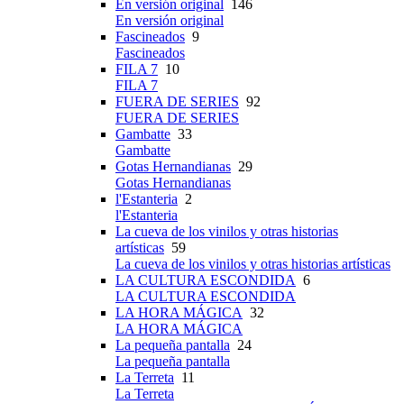
En versión original
146
En versión original
Fascineados
9
Fascineados
FILA 7
10
FILA 7
FUERA DE SERIES
92
FUERA DE SERIES
Gambatte
33
Gambatte
Gotas Hernandianas
29
Gotas Hernandianas
l'Estanteria
2
l'Estanteria
La cueva de los vinilos y otras historias
artísticas
59
La cueva de los vinilos y otras historias artísticas
LA CULTURA ESCONDIDA
6
LA CULTURA ESCONDIDA
LA HORA MÁGICA
32
LA HORA MÁGICA
La pequeña pantalla
24
La pequeña pantalla
La Terreta
11
La Terreta