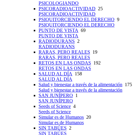
PSICOLOGIANDO
PSICORADIOACTIVIDAD
25
PSICORADIOACTIVIDAD
PSIQUITORCIENDO EL DERECHO
9
PSIQUITORCIENDO EL DERECHO
PUNTO DE VISTA
69
PUNTO DE VISTA
RADIODURANS
2
RADIODURANS
RARAS, PERO REALES
19
RARAS, PERO REALES
RETOS EN LAS ONDAS
192
RETOS EN LAS ONDAS
SALUD AL DÍA
158
SALUD AL DÍA
Salud y bienestar a través de la alimentación
175
Salud y bienestar a través de la alimentación
SAN JUNÍPERO
1
SAN JUNÍPERO
Seeds of Science
4
Seeds of Science
Simular es de Humanos
20
Simular es de Humanos
SIN TABÚES
2
SIN TABÚES