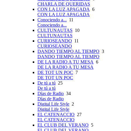
CHARLA DE QUERIDAS
CON LA LUZ APAGADA
6
CON LA LUZ APAGADA
Conociendo a...
11
Conociendo a...
CULTUNAUTAS
10
CULTUNAUTAS
CURIOSEANDO
11
CURIOSEANDO
DANDO TIEMPO AL TIEMPO
3
DANDO TIEMPO AL TIEMPO
DE LA RADIO A TU MESA
6
DE LA RADIO A TU MESA
DE TOT UN POC
7
DE TOT UN POC
De tú a tú
25
De tú a tú
Días de Radio
34
Días de Radio
Digital Life Style
2
Digital Life Style
EL CATENACCIO
27
EL CATENACCIO
EL CLUB DEL VERANO
5
EL CLUB DEL VERANO