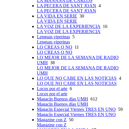
LA MAÑANA DE CARLOS
LA PECERA DE SANT JOAN
4
LA PECERA DE SANT JOAN
LA VIDA EN SERIE
30
LA VIDA EN SERIE
LA VOZ DE LA EXPERIENCIA
16
LA VOZ DE LA EXPERIENCIA
Lenguas viperinas
5
Lenguas viperinas
LO CREAS O NO
11
LO CREAS O NO
LO MEJOR DE LA SEMANA DE RADIO
UMH
38
LO MEJOR DE LA SEMANA DE RADIO
UMH
LO QUE NO CABE EN LAS NOTICIAS
4
LO QUE NO CABE EN LAS NOTICIAS
Locos por el arte
6
Locos por el arte
Magacín Buenos días UMH
612
Magacín Buenos días UMH
Magacín Especial Viernes TRES EN UNO
59
Magacín Especial Viernes TRES EN UNO
Magazine con Z
50
Magazine con Z