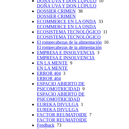
DOÑA UVA Y DON LÚPULO
10
DOÑA UVA Y DON LÚPULO
DOSSIER CRIMEN
38
DOSSIER CRIMEN
ECOMMERCE EN LA ONDA
33
ECOMMERCE EN LA ONDA
ECOSISTEMA TECNOLÓGICO
11
ECOSISTEMA TECNOLÓGICO
El rompecabezas de la alimentación
16
El rompecabezas de la alimentación
EMPRESA E INSOLVENCIA
3
EMPRESA E INSOLVENCIA
EN LA MENTE
9
EN LA MENTE
ERROR 404
3
ERROR 404
ESPACIO ABIERTO DE
PSICOMOTRICIDAD
9
ESPACIO ABIERTO DE
PSICOMOTRICIDAD
EUREKA DIVULGA
1
EUREKA DIVULGA
FACTOR REUMATOIDE
7
FACTOR REUMATOIDE
Feedback
73