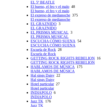
EL 5º BEATLE
El bueno, el feo y el malo
48
El bueno, el feo y el malo
El expreso de medianoche
375
El expreso de medianoche
EL GRAZNIDO
3
EL GRAZNIDO
EL PRISMA MUSICAL
3
EL PRISMA MUSICAL
ESCUCHA CÓMO SUENA
54
ESCUCHA CÓMO SUENA
Escuela de Rock
28
Escuela de Rock
GETTING ROCK RIGHTS REBELION
16
GETTING ROCK RIGHTS REBELION
HABLAMOS DE MÚSICA
175
HABLAMOS DE MÚSICA
Hal sings Daisy
22
Hal sings Daisy
Hotel particular
27
Hotel particular
INDIAPOLO
6
INDIAPOLO
Jazz TK
176
Jazz TK