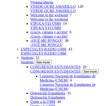
Ventana abierta
VERDE OCRE AMARILLO
120
VERDE OCRE AMARILLO
Welcome to the weekend
7
Welcome to the weekend
YIPI KA YEI UMH
19
YIPI KA YEI UMH
¡Luces, cámara y acción!
6
¡Luces, cámara y acción!
¿QUÉ ME PONGO?
38
¿QUÉ ME PONGO?
ESPECIALES RADIO UMH
43
ESPECIALES RADIO UMH
Students
52
Students
See more
CONGRESOS ESTUDIANTES
20
CONGRESOS ESTUDIANTES
See more
Congreso Nacional de Estudiantes de
Medicina (CNEM)
6
Congreso Nacional de Estudiantes de
Medicina (CNEM)
Delegación Estudiantes
31
Delegación Estudiantes
Únete a la UMH
40
Únete a la UMH