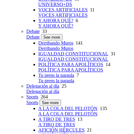
UNIVERSO+DS
VOCES ARTIFICIALES
11
VOCES ARTIFICIALES
Y AHORA QUÉ?
6
Y AHORA QUÉ?
Debate
33
Debate
See more
Derribando Muros
141
Derribando Muros
IGUALDAD CONSTITUCIONAL
31
IGUALDAD CONSTITUCIONAL
POLÍTICA PARA APOLÍTICOS
14
POLÍTICA PARA APOLÍTICOS
Tu prens la paraula
7
Tu prens la paraula
Delegación al día
25
Delegación al día
Sports
264
Sports
See more
A LA COLA DEL PELOTÓN
135
A LA COLA DEL PELOTÓN
A TIRO DE TRES
13
A TIRO DE TRES
AFICIÓN HÉRCULES
21