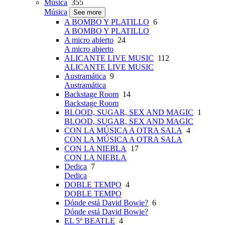
Música
355
Música
See more
A BOMBO Y PLATILLO
6
A BOMBO Y PLATILLO
A micro abierto
24
A micro abierto
ALICANTE LIVE MUSIC
112
ALICANTE LIVE MUSIC
Austramática
9
Austramática
Backstage Room
14
Backstage Room
BLOOD, SUGAR, SEX AND MAGIC
1
BLOOD, SUGAR, SEX AND MAGIC
CON LA MÚSICA A OTRA SALA
4
CON LA MÚSICA A OTRA SALA
CON LA NIEBLA
17
CON LA NIEBLA
Dedica
7
Dedica
DOBLE TEMPO
4
DOBLE TEMPO
Dónde está David Bowie?
6
Dónde está David Bowie?
EL 5º BEATLE
4