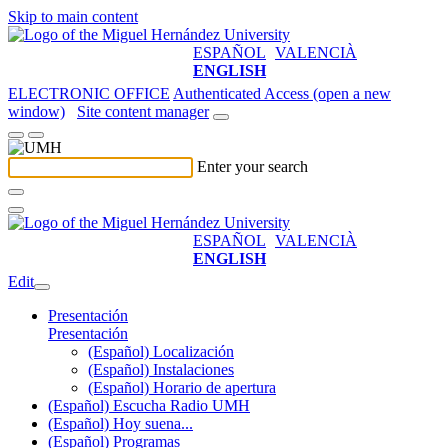
Skip to main content
ESPAÑOL
VALENCIÀ
ENGLISH
ELECTRONIC OFFICE
Authenticated Access (open a new
window)
Site content manager
Enter your search
ESPAÑOL
VALENCIÀ
ENGLISH
Edit
Presentación
Presentación
(Español) Localización
(Español) Instalaciones
(Español) Horario de apertura
(Español) Escucha Radio UMH
(Español) Hoy suena...
(Español) Programas