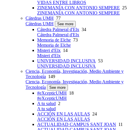
VIDAS ENTRE LIBROS
ZINEMANÍA CON ANTONIO SEMPERE
25
ZINEMANÍA CON ANTONIO SEMPERE
Cátedras UMH
77
Cátedras UMH
See more
Cátedra Palmeral d'Elx
34
Cátedra Palmeral d'Elx
Memoria de Elche
73
Memoria de Elche
Misteri d'Elx
14
Misteri d'Elx
UNIVERSIDAD INCLUSIVA
53
UNIVERSIDAD INCLUSIVA
Ciencia, Economía, Investigación, Medio Ambiente y
Tecnología
149
Ciencia, Economía, Investigación, Medio Ambiente y
Tecnología
See more
#eXcepticUMH
18
#eXcepticUMH
A tu salud
2
A tu salud
ACCIÓN EN LAS AULAS
24
ACCIÓN EN LAS AULAS
ACTUALIDAD CAMPUS SANT JOAN
11
ACTUALIDAD CAMPUS SANT JOAN