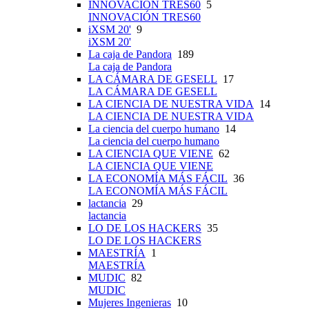
INNOVACIÓN TRES60
5
INNOVACIÓN TRES60
iXSM 20'
9
iXSM 20'
La caja de Pandora
189
La caja de Pandora
LA CÁMARA DE GESELL
17
LA CÁMARA DE GESELL
LA CIENCIA DE NUESTRA VIDA
14
LA CIENCIA DE NUESTRA VIDA
La ciencia del cuerpo humano
14
La ciencia del cuerpo humano
LA CIENCIA QUE VIENE
62
LA CIENCIA QUE VIENE
LA ECONOMÍA MÁS FÁCIL
36
LA ECONOMÍA MÁS FÁCIL
lactancia
29
lactancia
LO DE LOS HACKERS
35
LO DE LOS HACKERS
MAESTRÍA
1
MAESTRÍA
MUDIC
82
MUDIC
Mujeres Ingenieras
10