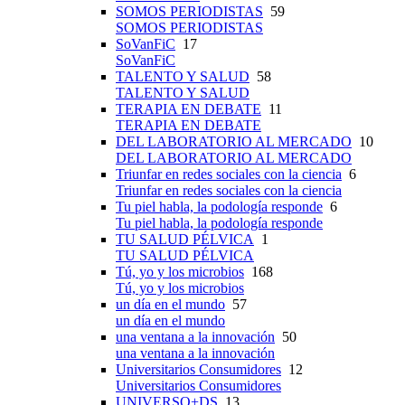
SOMOS PERIODISTAS
59
SOMOS PERIODISTAS
SoVanFiC
17
SoVanFiC
TALENTO Y SALUD
58
TALENTO Y SALUD
TERAPIA EN DEBATE
11
TERAPIA EN DEBATE
DEL LABORATORIO AL MERCADO
10
DEL LABORATORIO AL MERCADO
Triunfar en redes sociales con la ciencia
6
Triunfar en redes sociales con la ciencia
Tu piel habla, la podología responde
6
Tu piel habla, la podología responde
TU SALUD PÉLVICA
1
TU SALUD PÉLVICA
Tú, yo y los microbios
168
Tú, yo y los microbios
un día en el mundo
57
un día en el mundo
una ventana a la innovación
50
una ventana a la innovación
Universitarios Consumidores
12
Universitarios Consumidores
UNIVERSO+DS
13