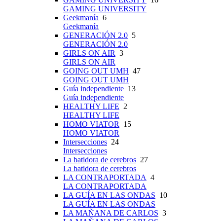
GAMING UNIVERSITY
Geekmanía
6
Geekmanía
GENERACIÓN 2.0
5
GENERACIÓN 2.0
GIRLS ON AIR
3
GIRLS ON AIR
GOING OUT UMH
47
GOING OUT UMH
Guía independiente
13
Guía independiente
HEALTHY LIFE
2
HEALTHY LIFE
HOMO VIATOR
15
HOMO VIATOR
Intersecciones
24
Intersecciones
La batidora de cerebros
27
La batidora de cerebros
LA CONTRAPORTADA
4
LA CONTRAPORTADA
LA GUÍA EN LAS ONDAS
10
LA GUÍA EN LAS ONDAS
LA MAÑANA DE CARLOS
3