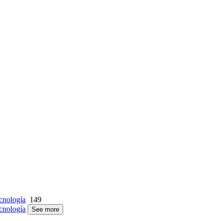
cnología
149
cnología
See more