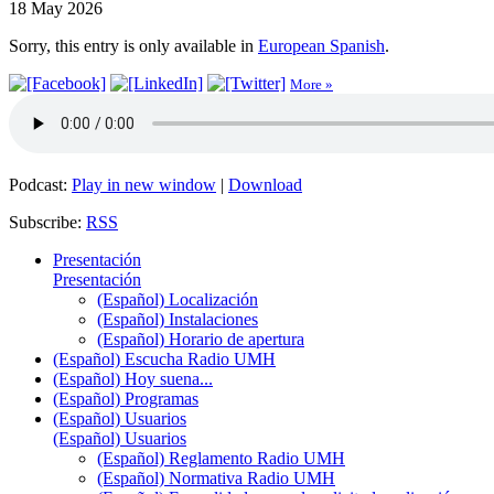
18 May 2026
Sorry, this entry is only available in
European Spanish
.
More »
Podcast:
Play in new window
|
Download
Subscribe:
RSS
Presentación
Presentación
(Español) Localización
(Español) Instalaciones
(Español) Horario de apertura
(Español) Escucha Radio UMH
(Español) Hoy suena...
(Español) Programas
(Español) Usuarios
(Español) Usuarios
(Español) Reglamento Radio UMH
(Español) Normativa Radio UMH