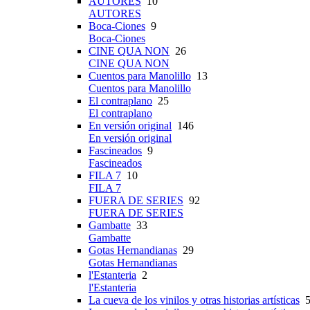
AUTORES
10
AUTORES
Boca-Ciones
9
Boca-Ciones
CINE QUA NON
26
CINE QUA NON
Cuentos para Manolillo
13
Cuentos para Manolillo
El contraplano
25
El contraplano
En versión original
146
En versión original
Fascineados
9
Fascineados
FILA 7
10
FILA 7
FUERA DE SERIES
92
FUERA DE SERIES
Gambatte
33
Gambatte
Gotas Hernandianas
29
Gotas Hernandianas
l'Estanteria
2
l'Estanteria
La cueva de los vinilos y otras historias artísticas
5