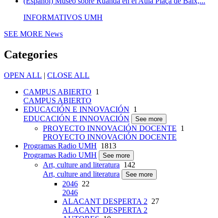
(Español) Museo sobre Ruanda en el Aula Plaça de Baix,...
INFORMATIVOS UMH
SEE MORE
News
Categories
OPEN ALL
|
CLOSE ALL
CAMPUS ABIERTO
1
CAMPUS ABIERTO
EDUCACIÓN E INNOVACIÓN
1
EDUCACIÓN E INNOVACIÓN
See more
PROYECTO INNOVACIÓN DOCENTE
1
PROYECTO INNOVACIÓN DOCENTE
Programas Radio UMH
1813
Programas Radio UMH
See more
Art, culture and literatura
142
Art, culture and literatura
See more
2046
22
2046
ALACANT DESPERTA 2
27
ALACANT DESPERTA 2