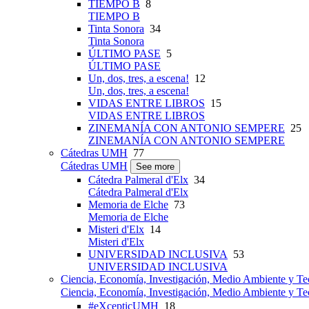
TIEMPO B
8
TIEMPO B
Tinta Sonora
34
Tinta Sonora
ÚLTIMO PASE
5
ÚLTIMO PASE
Un, dos, tres, a escena!
12
Un, dos, tres, a escena!
VIDAS ENTRE LIBROS
15
VIDAS ENTRE LIBROS
ZINEMANÍA CON ANTONIO SEMPERE
25
ZINEMANÍA CON ANTONIO SEMPERE
Cátedras UMH
77
Cátedras UMH
See more
Cátedra Palmeral d'Elx
34
Cátedra Palmeral d'Elx
Memoria de Elche
73
Memoria de Elche
Misteri d'Elx
14
Misteri d'Elx
UNIVERSIDAD INCLUSIVA
53
UNIVERSIDAD INCLUSIVA
Ciencia, Economía, Investigación, Medio Ambiente y Te
Ciencia, Economía, Investigación, Medio Ambiente y Te
#eXcepticUMH
18