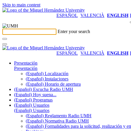
Skip to main content
ESPAÑOL
VALENCIÀ
ENGLISH
Enter your search
ESPAÑOL
VALENCIÀ
ENGLISH
Presentación
Presentación
(Español) Localización
(Español) Instalaciones
(Español) Horario de apertura
(Español) Escucha Radio UMH
(Español) Hoy suena...
(Español) Programas
(Español) Usuarios
(Español) Usuarios
(Español) Reglamento Radio UMH
(Español) Normativa Radio UMH
(Español) Formalidades para la solicitud, realización 