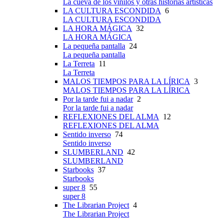
La cueva de los vinilos y otras historias artísticas
LA CULTURA ESCONDIDA
6
LA CULTURA ESCONDIDA
LA HORA MÁGICA
32
LA HORA MÁGICA
La pequeña pantalla
24
La pequeña pantalla
La Terreta
11
La Terreta
MALOS TIEMPOS PARA LA LÍRICA
3
MALOS TIEMPOS PARA LA LÍRICA
Por la tarde fui a nadar
2
Por la tarde fui a nadar
REFLEXIONES DEL ALMA
12
REFLEXIONES DEL ALMA
Sentido inverso
74
Sentido inverso
SLUMBERLAND
42
SLUMBERLAND
Starbooks
37
Starbooks
super 8
55
super 8
The Librarian Project
4
The Librarian Project