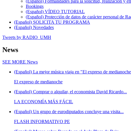
(Español) Formalidades para la solicitud, realización 
Bookings
(Español) VÍDEO TUTORIAL
(Español) Protección de datos de carácter personal de 
(Español) SOLICITA TU PROGRAMA
(Español) Novedades
Tweets by RADIO_UMH
News
SEE MORE
News
(Español) La mejor música viaja en "El expreso de medianoche"
El expreso de medianoche
(Español) Comprar o alquilar, el economista David Ricardo...
LA ECONOMÍA MÁS FÁCIL
(Español) Un grupo de eurodiputados concluye una visita...
FLASH INFORMATIVO PE