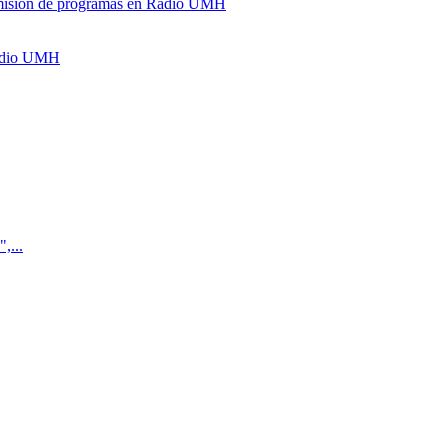
y emisión de programas en Radio UMH
Radio UMH
,...