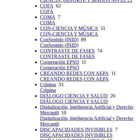
CIENCIA, DEPORTE Y MAGOS NIVEL 21
COFA
62
COFA
COMA
7
COMA
CON-CIENCIA Y MÚSICA
11
CON-CIENCIA Y MÚSICA
ConSentido (INID)
89
ConSentido (INID)
CONTRASTE DE FASES
74
CONTRASTE DE FASES
Cooperación EPSO
11
Cooperación EPSO
CREANDO REDES CON AEPA
11
CREANDO REDES CON AEPA
Crímina
33
Crímina
DIÁLOGO CIENCIA Y SALUD
20
DIÁLOGO CIENCIA Y SALUD
Digitalización, Inteligencia Artificial y Derecho
Mercantil
10
Digitalización, Inteligencia Artificial y Derecho
Mercantil
DISCAPACIDADES INVISIBLES
7
DISCAPACIDADES INVISIBLES