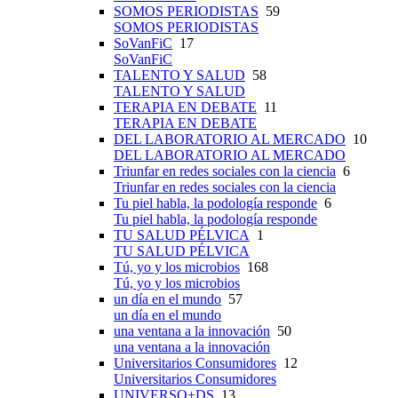
SOMOS PERIODISTAS
59
SOMOS PERIODISTAS
SoVanFiC
17
SoVanFiC
TALENTO Y SALUD
58
TALENTO Y SALUD
TERAPIA EN DEBATE
11
TERAPIA EN DEBATE
DEL LABORATORIO AL MERCADO
10
DEL LABORATORIO AL MERCADO
Triunfar en redes sociales con la ciencia
6
Triunfar en redes sociales con la ciencia
Tu piel habla, la podología responde
6
Tu piel habla, la podología responde
TU SALUD PÉLVICA
1
TU SALUD PÉLVICA
Tú, yo y los microbios
168
Tú, yo y los microbios
un día en el mundo
57
un día en el mundo
una ventana a la innovación
50
una ventana a la innovación
Universitarios Consumidores
12
Universitarios Consumidores
UNIVERSO+DS
13