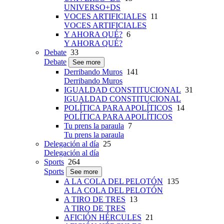
UNIVERSO+DS
VOCES ARTIFICIALES
11
VOCES ARTIFICIALES
Y AHORA QUÉ?
6
Y AHORA QUÉ?
Debate
33
Debate
See more
Derribando Muros
141
Derribando Muros
IGUALDAD CONSTITUCIONAL
31
IGUALDAD CONSTITUCIONAL
POLÍTICA PARA APOLÍTICOS
14
POLÍTICA PARA APOLÍTICOS
Tu prens la paraula
7
Tu prens la paraula
Delegación al día
25
Delegación al día
Sports
264
Sports
See more
A LA COLA DEL PELOTÓN
135
A LA COLA DEL PELOTÓN
A TIRO DE TRES
13
A TIRO DE TRES
AFICIÓN HÉRCULES
21