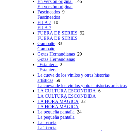
En versión original
146
En versión original
Fascineados
9
Fascineados
FILA 7
10
FILA 7
FUERA DE SERIES
92
FUERA DE SERIES
Gambatte
33
Gambatte
Gotas Hernandianas
29
Gotas Hernandianas
l'Estanteria
2
l'Estanteria
La cueva de los vinilos y otras historias
artísticas
59
La cueva de los vinilos y otras historias artísticas
LA CULTURA ESCONDIDA
6
LA CULTURA ESCONDIDA
LA HORA MÁGICA
32
LA HORA MÁGICA
La pequeña pantalla
24
La pequeña pantalla
La Terreta
11
La Terreta