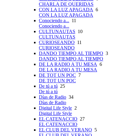
CHARLA DE QUERIDAS
CON LA LUZ APAGADA
6
CON LA LUZ APAGADA
Conociendo a...
11
Conociendo a...
CULTUNAUTAS
10
CULTUNAUTAS
CURIOSEANDO
11
CURIOSEANDO
DANDO TIEMPO AL TIEMPO
3
DANDO TIEMPO AL TIEMPO
DE LA RADIO A TU MESA
6
DE LA RADIO A TU MESA
DE TOT UN POC
7
DE TOT UN POC
De tú a tú
25
De tú a tú
Días de Radio
34
Días de Radio
Digital Life Style
2
Digital Life Style
EL CATENACCIO
27
EL CATENACCIO
EL CLUB DEL VERANO
5
EL CLUB DEL VERANO