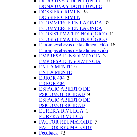
DOÑA UVA Y DON LÚPULO
10
DOÑA UVA Y DON LÚPULO
DOSSIER CRIMEN
38
DOSSIER CRIMEN
ECOMMERCE EN LA ONDA
33
ECOMMERCE EN LA ONDA
ECOSISTEMA TECNOLÓGICO
11
ECOSISTEMA TECNOLÓGICO
El rompecabezas de la alimentación
16
El rompecabezas de la alimentación
EMPRESA E INSOLVENCIA
3
EMPRESA E INSOLVENCIA
EN LA MENTE
9
EN LA MENTE
ERROR 404
3
ERROR 404
ESPACIO ABIERTO DE
PSICOMOTRICIDAD
9
ESPACIO ABIERTO DE
PSICOMOTRICIDAD
EUREKA DIVULGA
1
EUREKA DIVULGA
FACTOR REUMATOIDE
7
FACTOR REUMATOIDE
Feedback
73