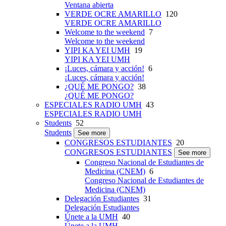
Ventana abierta
VERDE OCRE AMARILLO
120
VERDE OCRE AMARILLO
Welcome to the weekend
7
Welcome to the weekend
YIPI KA YEI UMH
19
YIPI KA YEI UMH
¡Luces, cámara y acción!
6
¡Luces, cámara y acción!
¿QUÉ ME PONGO?
38
¿QUÉ ME PONGO?
ESPECIALES RADIO UMH
43
ESPECIALES RADIO UMH
Students
52
Students
See more
CONGRESOS ESTUDIANTES
20
CONGRESOS ESTUDIANTES
See more
Congreso Nacional de Estudiantes de
Medicina (CNEM)
6
Congreso Nacional de Estudiantes de
Medicina (CNEM)
Delegación Estudiantes
31
Delegación Estudiantes
Únete a la UMH
40
Únete a la UMH