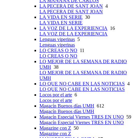
LA MAÑANA DE CARLOS
LA PECERA DE SANT JOAN
4
LA PECERA DE SANT JOAN
LA VIDA EN SERIE
30
LA VIDA EN SERIE
LA VOZ DE LA EXPERIENCIA
16
LA VOZ DE LA EXPERIENCIA
Lenguas viperinas
5
Lenguas viperinas
LO CREAS O NO
11
LO CREAS O NO
LO MEJOR DE LA SEMANA DE RADIO
UMH
38
LO MEJOR DE LA SEMANA DE RADIO
UMH
LO QUE NO CABE EN LAS NOTICIAS
4
LO QUE NO CABE EN LAS NOTICIAS
Locos por el arte
6
Locos por el arte
Magacín Buenos días UMH
612
Magacín Buenos días UMH
Magacín Especial Viernes TRES EN UNO
59
Magacín Especial Viernes TRES EN UNO
Magazine con Z
50
Magazine con Z