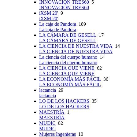
INNOVACIÓN TRES60
5
INNOVACIÓN TRES60
iXSM 20'
9
iXSM 20'
La caja de Pandora
189
La caja de Pandora
LA CÁMARA DE GESELL
17
LA CÁMARA DE GESELL
LA CIENCIA DE NUESTRA VIDA
14
LA CIENCIA DE NUESTRA VIDA
La ciencia del cuerpo humano
14
La ciencia del cuerpo humano
LA CIENCIA QUE VIENE
62
LA CIENCIA QUE VIENE
LA ECONOMÍA MÁS FÁCIL
36
LA ECONOMÍA MÁS FÁCIL
lactancia
29
lactancia
LO DE LOS HACKERS
35
LO DE LOS HACKERS
MAESTRÍA
1
MAESTRÍA
MUDIC
82
MUDIC
Mujeres Ingenieras
10