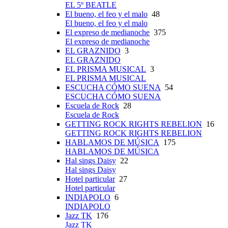
EL 5º BEATLE
El bueno, el feo y el malo
48
El bueno, el feo y el malo
El expreso de medianoche
375
El expreso de medianoche
EL GRAZNIDO
3
EL GRAZNIDO
EL PRISMA MUSICAL
3
EL PRISMA MUSICAL
ESCUCHA CÓMO SUENA
54
ESCUCHA CÓMO SUENA
Escuela de Rock
28
Escuela de Rock
GETTING ROCK RIGHTS REBELION
16
GETTING ROCK RIGHTS REBELION
HABLAMOS DE MÚSICA
175
HABLAMOS DE MÚSICA
Hal sings Daisy
22
Hal sings Daisy
Hotel particular
27
Hotel particular
INDIAPOLO
6
INDIAPOLO
Jazz TK
176
Jazz TK