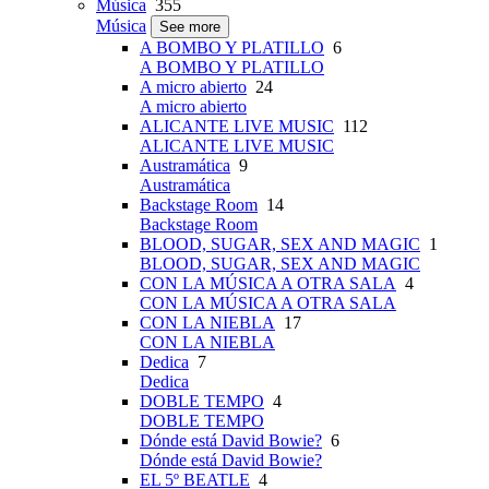
Música
355
Música
See more
A BOMBO Y PLATILLO
6
A BOMBO Y PLATILLO
A micro abierto
24
A micro abierto
ALICANTE LIVE MUSIC
112
ALICANTE LIVE MUSIC
Austramática
9
Austramática
Backstage Room
14
Backstage Room
BLOOD, SUGAR, SEX AND MAGIC
1
BLOOD, SUGAR, SEX AND MAGIC
CON LA MÚSICA A OTRA SALA
4
CON LA MÚSICA A OTRA SALA
CON LA NIEBLA
17
CON LA NIEBLA
Dedica
7
Dedica
DOBLE TEMPO
4
DOBLE TEMPO
Dónde está David Bowie?
6
Dónde está David Bowie?
EL 5º BEATLE
4