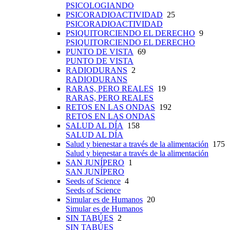
PSICOLOGIANDO
PSICORADIOACTIVIDAD
25
PSICORADIOACTIVIDAD
PSIQUITORCIENDO EL DERECHO
9
PSIQUITORCIENDO EL DERECHO
PUNTO DE VISTA
69
PUNTO DE VISTA
RADIODURANS
2
RADIODURANS
RARAS, PERO REALES
19
RARAS, PERO REALES
RETOS EN LAS ONDAS
192
RETOS EN LAS ONDAS
SALUD AL DÍA
158
SALUD AL DÍA
Salud y bienestar a través de la alimentación
175
Salud y bienestar a través de la alimentación
SAN JUNÍPERO
1
SAN JUNÍPERO
Seeds of Science
4
Seeds of Science
Simular es de Humanos
20
Simular es de Humanos
SIN TABÚES
2
SIN TABÚES