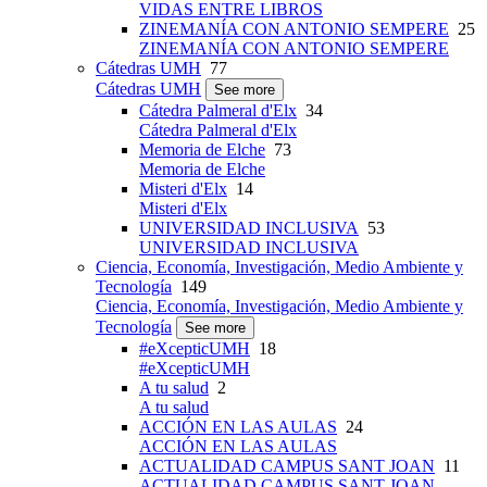
VIDAS ENTRE LIBROS
ZINEMANÍA CON ANTONIO SEMPERE
25
ZINEMANÍA CON ANTONIO SEMPERE
Cátedras UMH
77
Cátedras UMH
See more
Cátedra Palmeral d'Elx
34
Cátedra Palmeral d'Elx
Memoria de Elche
73
Memoria de Elche
Misteri d'Elx
14
Misteri d'Elx
UNIVERSIDAD INCLUSIVA
53
UNIVERSIDAD INCLUSIVA
Ciencia, Economía, Investigación, Medio Ambiente y
Tecnología
149
Ciencia, Economía, Investigación, Medio Ambiente y
Tecnología
See more
#eXcepticUMH
18
#eXcepticUMH
A tu salud
2
A tu salud
ACCIÓN EN LAS AULAS
24
ACCIÓN EN LAS AULAS
ACTUALIDAD CAMPUS SANT JOAN
11
ACTUALIDAD CAMPUS SANT JOAN