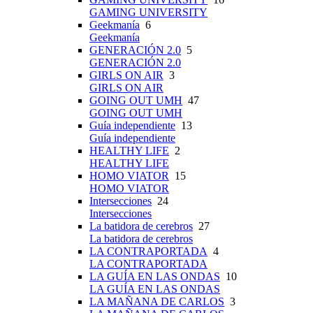
GAMING UNIVERSITY
Geekmanía
6
Geekmanía
GENERACIÓN 2.0
5
GENERACIÓN 2.0
GIRLS ON AIR
3
GIRLS ON AIR
GOING OUT UMH
47
GOING OUT UMH
Guía independiente
13
Guía independiente
HEALTHY LIFE
2
HEALTHY LIFE
HOMO VIATOR
15
HOMO VIATOR
Intersecciones
24
Intersecciones
La batidora de cerebros
27
La batidora de cerebros
LA CONTRAPORTADA
4
LA CONTRAPORTADA
LA GUÍA EN LAS ONDAS
10
LA GUÍA EN LAS ONDAS
LA MAÑANA DE CARLOS
3