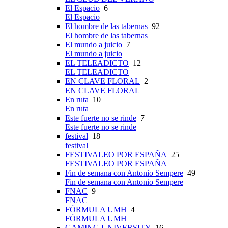
El Espacio
6
El Espacio
El hombre de las tabernas
92
El hombre de las tabernas
El mundo a juicio
7
El mundo a juicio
EL TELEADICTO
12
EL TELEADICTO
EN CLAVE FLORAL
2
EN CLAVE FLORAL
En ruta
10
En ruta
Este fuerte no se rinde
7
Este fuerte no se rinde
festival
18
festival
FESTIVALEO POR ESPAÑA
25
FESTIVALEO POR ESPAÑA
Fin de semana con Antonio Sempere
49
Fin de semana con Antonio Sempere
FNAC
9
FNAC
FÓRMULA UMH
4
FÓRMULA UMH
GAMING UNIVERSITY
16