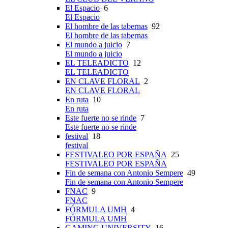
El Espacio
6
El Espacio
El hombre de las tabernas
92
El hombre de las tabernas
El mundo a juicio
7
El mundo a juicio
EL TELEADICTO
12
EL TELEADICTO
EN CLAVE FLORAL
2
EN CLAVE FLORAL
En ruta
10
En ruta
Este fuerte no se rinde
7
Este fuerte no se rinde
festival
18
festival
FESTIVALEO POR ESPAÑA
25
FESTIVALEO POR ESPAÑA
Fin de semana con Antonio Sempere
49
Fin de semana con Antonio Sempere
FNAC
9
FNAC
FÓRMULA UMH
4
FÓRMULA UMH
GAMING UNIVERSITY
16