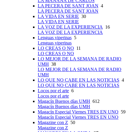
LA MAÑANA DE CARLOS
LA PECERA DE SANT JOAN
4
LA PECERA DE SANT JOAN
LA VIDA EN SERIE
30
LA VIDA EN SERIE
LA VOZ DE LA EXPERIENCIA
16
LA VOZ DE LA EXPERIENCIA
Lenguas viperinas
5
Lenguas viperinas
LO CREAS O NO
11
LO CREAS O NO
LO MEJOR DE LA SEMANA DE RADIO
UMH
38
LO MEJOR DE LA SEMANA DE RADIO
UMH
LO QUE NO CABE EN LAS NOTICIAS
4
LO QUE NO CABE EN LAS NOTICIAS
Locos por el arte
6
Locos por el arte
Magacín Buenos días UMH
612
Magacín Buenos días UMH
Magacín Especial Viernes TRES EN UNO
59
Magacín Especial Viernes TRES EN UNO
Magazine con Z
50
Magazine con Z