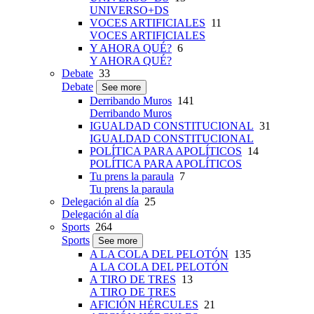
UNIVERSO+DS
VOCES ARTIFICIALES
11
VOCES ARTIFICIALES
Y AHORA QUÉ?
6
Y AHORA QUÉ?
Debate
33
Debate
See more
Derribando Muros
141
Derribando Muros
IGUALDAD CONSTITUCIONAL
31
IGUALDAD CONSTITUCIONAL
POLÍTICA PARA APOLÍTICOS
14
POLÍTICA PARA APOLÍTICOS
Tu prens la paraula
7
Tu prens la paraula
Delegación al día
25
Delegación al día
Sports
264
Sports
See more
A LA COLA DEL PELOTÓN
135
A LA COLA DEL PELOTÓN
A TIRO DE TRES
13
A TIRO DE TRES
AFICIÓN HÉRCULES
21