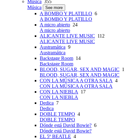
Música
355
Música
See more
A BOMBO Y PLATILLO
6
A BOMBO Y PLATILLO
A micro abierto
24
A micro abierto
ALICANTE LIVE MUSIC
112
ALICANTE LIVE MUSIC
Austramática
9
Austramática
Backstage Room
14
Backstage Room
BLOOD, SUGAR, SEX AND MAGIC
1
BLOOD, SUGAR, SEX AND MAGIC
CON LA MÚSICA A OTRA SALA
4
CON LA MÚSICA A OTRA SALA
CON LA NIEBLA
17
CON LA NIEBLA
Dedica
7
Dedica
DOBLE TEMPO
4
DOBLE TEMPO
Dónde está David Bowie?
6
Dónde está David Bowie?
EL 5º BEATLE
4