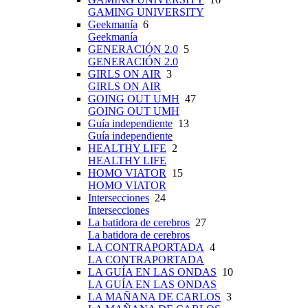
GAMING UNIVERSITY
Geekmanía
6
Geekmanía
GENERACIÓN 2.0
5
GENERACIÓN 2.0
GIRLS ON AIR
3
GIRLS ON AIR
GOING OUT UMH
47
GOING OUT UMH
Guía independiente
13
Guía independiente
HEALTHY LIFE
2
HEALTHY LIFE
HOMO VIATOR
15
HOMO VIATOR
Intersecciones
24
Intersecciones
La batidora de cerebros
27
La batidora de cerebros
LA CONTRAPORTADA
4
LA CONTRAPORTADA
LA GUÍA EN LAS ONDAS
10
LA GUÍA EN LAS ONDAS
LA MAÑANA DE CARLOS
3