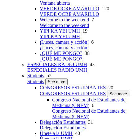
Ventana abierta
VERDE OCRE AMARILLO
120
VERDE OCRE AMARILLO
Welcome to the weekend
7
Welcome to the weekend
YIPI KA YEI UMH
19
YIPI KA YEI UMH
¡Luces, cámara y acción!
6
¡Luces, cámara y acción!
¿QUÉ ME PONGO?
38
¿QUÉ ME PONGO?
ESPECIALES RADIO UMH
43
ESPECIALES RADIO UMH
Students
52
Students
See more
CONGRESOS ESTUDIANTES
20
CONGRESOS ESTUDIANTES
See more
Congreso Nacional de Estudiantes de
Medicina (CNEM)
6
Congreso Nacional de Estudiantes de
Medicina (CNEM)
Delegación Estudiantes
31
Delegación Estudiantes
Únete a la UMH
40
Únete a la UMH