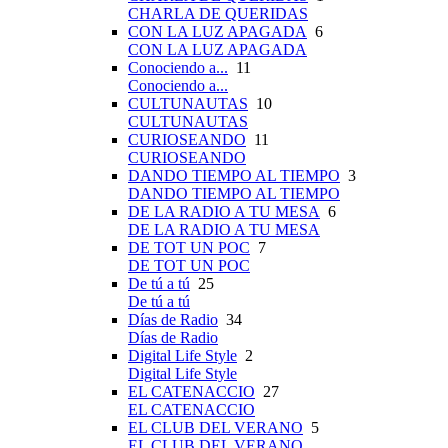
CHARLA DE QUERIDAS
CON LA LUZ APAGADA
6
CON LA LUZ APAGADA
Conociendo a...
11
Conociendo a...
CULTUNAUTAS
10
CULTUNAUTAS
CURIOSEANDO
11
CURIOSEANDO
DANDO TIEMPO AL TIEMPO
3
DANDO TIEMPO AL TIEMPO
DE LA RADIO A TU MESA
6
DE LA RADIO A TU MESA
DE TOT UN POC
7
DE TOT UN POC
De tú a tú
25
De tú a tú
Días de Radio
34
Días de Radio
Digital Life Style
2
Digital Life Style
EL CATENACCIO
27
EL CATENACCIO
EL CLUB DEL VERANO
5
EL CLUB DEL VERANO