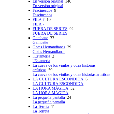
En versión original
146
En versión original
Fascineados
9
Fascineados
FILA 7
10
FILA 7
FUERA DE SERIES
92
FUERA DE SERIES
Gambatte
33
Gambatte
Gotas Hernandianas
29
Gotas Hernandianas
l'Estanteria
2
l'Estanteria
La cueva de los vinilos y otras historias
artísticas
59
La cueva de los vinilos y otras historias artísticas
LA CULTURA ESCONDIDA
6
LA CULTURA ESCONDIDA
LA HORA MÁGICA
32
LA HORA MÁGICA
La pequeña pantalla
24
La pequeña pantalla
La Terreta
11
La Terreta