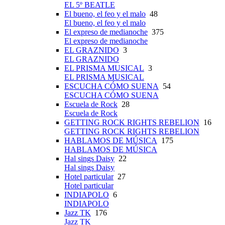
EL 5º BEATLE
El bueno, el feo y el malo
48
El bueno, el feo y el malo
El expreso de medianoche
375
El expreso de medianoche
EL GRAZNIDO
3
EL GRAZNIDO
EL PRISMA MUSICAL
3
EL PRISMA MUSICAL
ESCUCHA CÓMO SUENA
54
ESCUCHA CÓMO SUENA
Escuela de Rock
28
Escuela de Rock
GETTING ROCK RIGHTS REBELION
16
GETTING ROCK RIGHTS REBELION
HABLAMOS DE MÚSICA
175
HABLAMOS DE MÚSICA
Hal sings Daisy
22
Hal sings Daisy
Hotel particular
27
Hotel particular
INDIAPOLO
6
INDIAPOLO
Jazz TK
176
Jazz TK