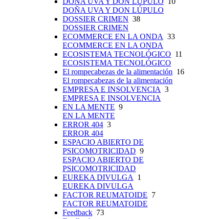
DOÑA UVA Y DON LÚPULO
10
DOÑA UVA Y DON LÚPULO
DOSSIER CRIMEN
38
DOSSIER CRIMEN
ECOMMERCE EN LA ONDA
33
ECOMMERCE EN LA ONDA
ECOSISTEMA TECNOLÓGICO
11
ECOSISTEMA TECNOLÓGICO
El rompecabezas de la alimentación
16
El rompecabezas de la alimentación
EMPRESA E INSOLVENCIA
3
EMPRESA E INSOLVENCIA
EN LA MENTE
9
EN LA MENTE
ERROR 404
3
ERROR 404
ESPACIO ABIERTO DE
PSICOMOTRICIDAD
9
ESPACIO ABIERTO DE
PSICOMOTRICIDAD
EUREKA DIVULGA
1
EUREKA DIVULGA
FACTOR REUMATOIDE
7
FACTOR REUMATOIDE
Feedback
73