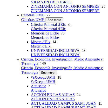
VIDAS ENTRE LIBROS
ZINEMANÍA CON ANTONIO SEMPERE
25
ZINEMANÍA CON ANTONIO SEMPERE
Cátedras UMH
77
Cátedras UMH
See more
Cátedra Palmeral d'Elx
34
Cátedra Palmeral d'Elx
Memoria de Elche
73
Memoria de Elche
Misteri d'Elx
14
Misteri d'Elx
UNIVERSIDAD INCLUSIVA
53
UNIVERSIDAD INCLUSIVA
Ciencia, Economía, Investigación, Medio Ambiente y
Tecnología
149
Ciencia, Economía, Investigación, Medio Ambiente y
Tecnología
See more
#eXcepticUMH
18
#eXcepticUMH
A tu salud
2
A tu salud
ACCIÓN EN LAS AULAS
24
ACCIÓN EN LAS AULAS
ACTUALIDAD CAMPUS SANT JOAN
11
ACTUALIDAD CAMPUS SANT JOAN