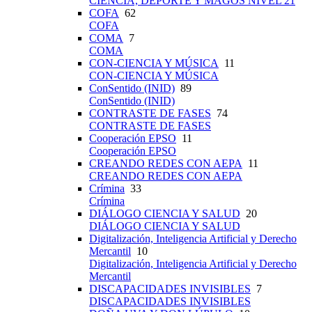
CIENCIA, DEPORTE Y MAGOS NIVEL 21
COFA
62
COFA
COMA
7
COMA
CON-CIENCIA Y MÚSICA
11
CON-CIENCIA Y MÚSICA
ConSentido (INID)
89
ConSentido (INID)
CONTRASTE DE FASES
74
CONTRASTE DE FASES
Cooperación EPSO
11
Cooperación EPSO
CREANDO REDES CON AEPA
11
CREANDO REDES CON AEPA
Crímina
33
Crímina
DIÁLOGO CIENCIA Y SALUD
20
DIÁLOGO CIENCIA Y SALUD
Digitalización, Inteligencia Artificial y Derecho
Mercantil
10
Digitalización, Inteligencia Artificial y Derecho
Mercantil
DISCAPACIDADES INVISIBLES
7
DISCAPACIDADES INVISIBLES