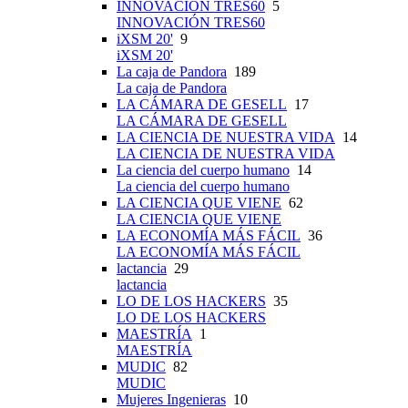
INNOVACIÓN TRES60
5
INNOVACIÓN TRES60
iXSM 20'
9
iXSM 20'
La caja de Pandora
189
La caja de Pandora
LA CÁMARA DE GESELL
17
LA CÁMARA DE GESELL
LA CIENCIA DE NUESTRA VIDA
14
LA CIENCIA DE NUESTRA VIDA
La ciencia del cuerpo humano
14
La ciencia del cuerpo humano
LA CIENCIA QUE VIENE
62
LA CIENCIA QUE VIENE
LA ECONOMÍA MÁS FÁCIL
36
LA ECONOMÍA MÁS FÁCIL
lactancia
29
lactancia
LO DE LOS HACKERS
35
LO DE LOS HACKERS
MAESTRÍA
1
MAESTRÍA
MUDIC
82
MUDIC
Mujeres Ingenieras
10