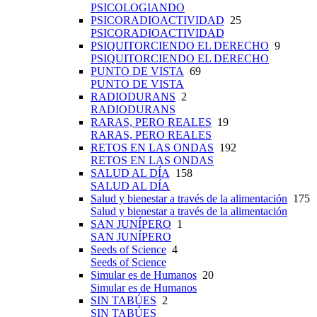
PSICOLOGIANDO
PSICORADIOACTIVIDAD
25
PSICORADIOACTIVIDAD
PSIQUITORCIENDO EL DERECHO
9
PSIQUITORCIENDO EL DERECHO
PUNTO DE VISTA
69
PUNTO DE VISTA
RADIODURANS
2
RADIODURANS
RARAS, PERO REALES
19
RARAS, PERO REALES
RETOS EN LAS ONDAS
192
RETOS EN LAS ONDAS
SALUD AL DÍA
158
SALUD AL DÍA
Salud y bienestar a través de la alimentación
175
Salud y bienestar a través de la alimentación
SAN JUNÍPERO
1
SAN JUNÍPERO
Seeds of Science
4
Seeds of Science
Simular es de Humanos
20
Simular es de Humanos
SIN TABÚES
2
SIN TABÚES