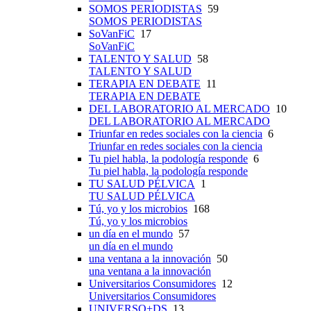
SOMOS PERIODISTAS
59
SOMOS PERIODISTAS
SoVanFiC
17
SoVanFiC
TALENTO Y SALUD
58
TALENTO Y SALUD
TERAPIA EN DEBATE
11
TERAPIA EN DEBATE
DEL LABORATORIO AL MERCADO
10
DEL LABORATORIO AL MERCADO
Triunfar en redes sociales con la ciencia
6
Triunfar en redes sociales con la ciencia
Tu piel habla, la podología responde
6
Tu piel habla, la podología responde
TU SALUD PÉLVICA
1
TU SALUD PÉLVICA
Tú, yo y los microbios
168
Tú, yo y los microbios
un día en el mundo
57
un día en el mundo
una ventana a la innovación
50
una ventana a la innovación
Universitarios Consumidores
12
Universitarios Consumidores
UNIVERSO+DS
13