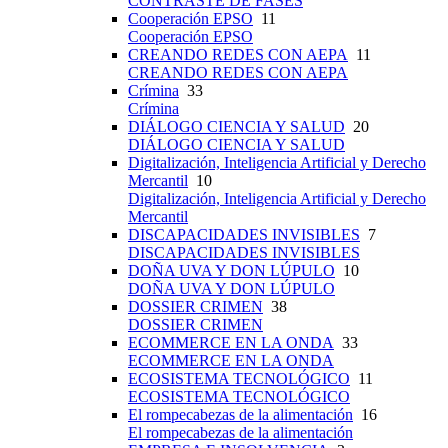
CONTRASTE DE FASES
Cooperación EPSO
11
Cooperación EPSO
CREANDO REDES CON AEPA
11
CREANDO REDES CON AEPA
Crímina
33
Crímina
DIÁLOGO CIENCIA Y SALUD
20
DIÁLOGO CIENCIA Y SALUD
Digitalización, Inteligencia Artificial y Derecho
Mercantil
10
Digitalización, Inteligencia Artificial y Derecho
Mercantil
DISCAPACIDADES INVISIBLES
7
DISCAPACIDADES INVISIBLES
DOÑA UVA Y DON LÚPULO
10
DOÑA UVA Y DON LÚPULO
DOSSIER CRIMEN
38
DOSSIER CRIMEN
ECOMMERCE EN LA ONDA
33
ECOMMERCE EN LA ONDA
ECOSISTEMA TECNOLÓGICO
11
ECOSISTEMA TECNOLÓGICO
El rompecabezas de la alimentación
16
El rompecabezas de la alimentación