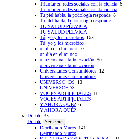
Triunfar en redes sociales con la ciencia
6
Triunfar en redes sociales con la ciencia
Tu piel habla, la podología responde
6
Tu piel habla, la podología responde
TU SALUD PÉLVICA
1
TU SALUD PÉLVICA
Tú, yo y los microbios
168
Tú, yo y los microbios
un día en el mundo
57
un día en el mundo
una ventana a la innovación
50
una ventana a la innovación
Universitarios Consumidores
12
Universitarios Consumidores
UNIVERSO+DS
13
UNIVERSO+DS
VOCES ARTIFICIALES
11
VOCES ARTIFICIALES
Y AHORA QUÉ?
6
Y AHORA QUÉ?
Debate
33
Debate
See more
Derribando Muros
141
Derribando Muros
IGUALDAD CONSTITUCIONAL
31