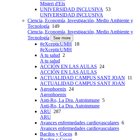
Misteri d'Elx
UNIVERSIDAD INCLUSIVA
53
UNIVERSIDAD INCLUSIVA
Ciencia, Economía, Investigación, Medio Ambiente y
Tecnología
149
Ciencia, Economía, Investigación, Medio Ambiente y
Tecnología
See more
#eXcepticUMH
18
#eXcepticUMH
A tu salud
2
A tu salud
ACCIÓN EN LAS AULAS
24
ACCIÓN EN LAS AULAS
ACTUALIDAD CAMPUS SANT JOAN
11
ACTUALIDAD CAMPUS SANT JOAN
Agrophoenix
24
Agrophoenix
Anti-Ro, La Dra. Autoinmune
5
Anti-Ro, La Dra. Autoinmune
ARU
287
ARU
Avances enfermedades cardiovasculares
6
Avances enfermedades cardiovasculares
Bacilos y Cocos
8
Bacilos y Cocos