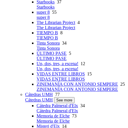
Starbooks
37
Starbooks
super 8
55
super 8
The Librarian Project
4
The Librarian Project
TIEMPO B
8
TIEMPO B
Tinta Sonora
34
Tinta Sonora
ÚLTIMO PASE
5
ÚLTIMO PASE
Un, dos, tres, a escena!
12
Un, dos, tres, a escena!
VIDAS ENTRE LIBROS
15
VIDAS ENTRE LIBROS
ZINEMANÍA CON ANTONIO SEMPERE
25
ZINEMANÍA CON ANTONIO SEMPERE
Cátedras UMH
77
Cátedras UMH
See more
Cátedra Palmeral d'Elx
34
Cátedra Palmeral d'Elx
Memoria de Elche
73
Memoria de Elche
Misteri d'Elx
14