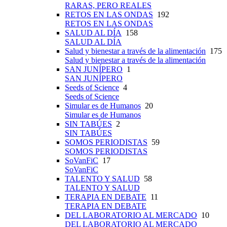
RARAS, PERO REALES
RETOS EN LAS ONDAS
192
RETOS EN LAS ONDAS
SALUD AL DÍA
158
SALUD AL DÍA
Salud y bienestar a través de la alimentación
175
Salud y bienestar a través de la alimentación
SAN JUNÍPERO
1
SAN JUNÍPERO
Seeds of Science
4
Seeds of Science
Simular es de Humanos
20
Simular es de Humanos
SIN TABÚES
2
SIN TABÚES
SOMOS PERIODISTAS
59
SOMOS PERIODISTAS
SoVanFiC
17
SoVanFiC
TALENTO Y SALUD
58
TALENTO Y SALUD
TERAPIA EN DEBATE
11
TERAPIA EN DEBATE
DEL LABORATORIO AL MERCADO
10
DEL LABORATORIO AL MERCADO