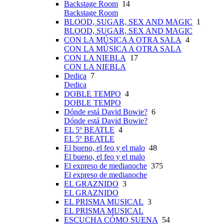
Backstage Room
14
Backstage Room
BLOOD, SUGAR, SEX AND MAGIC
1
BLOOD, SUGAR, SEX AND MAGIC
CON LA MÚSICA A OTRA SALA
4
CON LA MÚSICA A OTRA SALA
CON LA NIEBLA
17
CON LA NIEBLA
Dedica
7
Dedica
DOBLE TEMPO
4
DOBLE TEMPO
Dónde está David Bowie?
6
Dónde está David Bowie?
EL 5º BEATLE
4
EL 5º BEATLE
El bueno, el feo y el malo
48
El bueno, el feo y el malo
El expreso de medianoche
375
El expreso de medianoche
EL GRAZNIDO
3
EL GRAZNIDO
EL PRISMA MUSICAL
3
EL PRISMA MUSICAL
ESCUCHA CÓMO SUENA
54