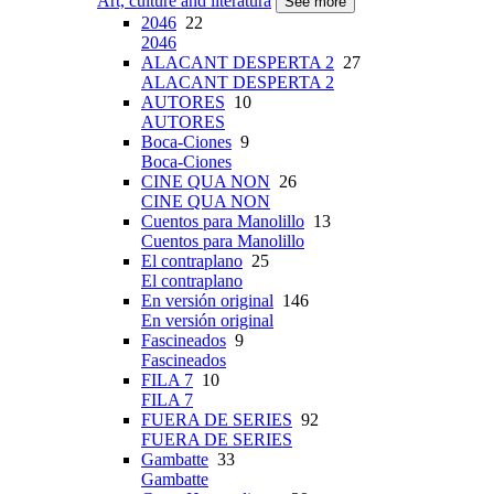
Art, culture and literatura
See more
2046
22
2046
ALACANT DESPERTA 2
27
ALACANT DESPERTA 2
AUTORES
10
AUTORES
Boca-Ciones
9
Boca-Ciones
CINE QUA NON
26
CINE QUA NON
Cuentos para Manolillo
13
Cuentos para Manolillo
El contraplano
25
El contraplano
En versión original
146
En versión original
Fascineados
9
Fascineados
FILA 7
10
FILA 7
FUERA DE SERIES
92
FUERA DE SERIES
Gambatte
33
Gambatte