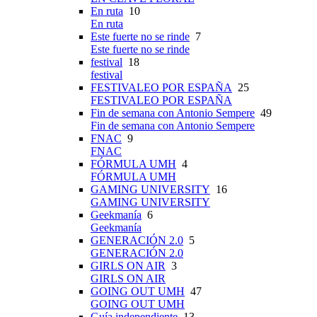
En ruta
10
En ruta
Este fuerte no se rinde
7
Este fuerte no se rinde
festival
18
festival
FESTIVALEO POR ESPAÑA
25
FESTIVALEO POR ESPAÑA
Fin de semana con Antonio Sempere
49
Fin de semana con Antonio Sempere
FNAC
9
FNAC
FÓRMULA UMH
4
FÓRMULA UMH
GAMING UNIVERSITY
16
GAMING UNIVERSITY
Geekmanía
6
Geekmanía
GENERACIÓN 2.0
5
GENERACIÓN 2.0
GIRLS ON AIR
3
GIRLS ON AIR
GOING OUT UMH
47
GOING OUT UMH
Guía independiente
13