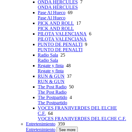
ONDA HÉRCULES
7
ONDA HÉRCULES
Pase Al Hueco
69
Pase Al Hueco
PICK AND ROLL
17
PICK AND ROLL
PILOTA VALENCIANA
6
PILOTA VALENCIANA
PUNTO DE PENALTI
9
PUNTO DE PENALTI
Radio Sala
25
Radio Sala
Regate y finta
48
Regate y finta
RUN & GUN
37
RUN & GUN
The Post Radio
50
The Post Radio
The Postpartido
4
The Postpartido
VOCES FRANJIVERDES DEL ELCHE
C.F.
64
VOCES FRANJIVERDES DEL ELCHE C.F.
Entretenimiento
359
Entretenimiento
See more