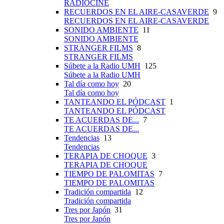
RADIOCINE
RECUERDOS EN EL AIRE-CASAVERDE
9
RECUERDOS EN EL AIRE-CASAVERDE
SONIDO AMBIENTE
11
SONIDO AMBIENTE
STRANGER FILMS
8
STRANGER FILMS
Súbete a la Radio UMH
125
Súbete a la Radio UMH
Tal día como hoy
20
Tal día como hoy
TANTEANDO EL PÓDCAST
1
TANTEANDO EL PÓDCAST
TE ACUERDAS DE...
7
TE ACUERDAS DE...
Tendencias
13
Tendencias
TERAPIA DE CHOQUE
3
TERAPIA DE CHOQUE
TIEMPO DE PALOMITAS
7
TIEMPO DE PALOMITAS
Tradición compartida
12
Tradición compartida
Tres por Japón
31
Tres por Japón