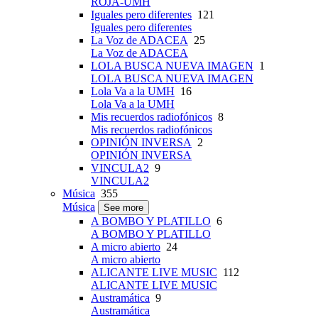
ROJA-UMH
Iguales pero diferentes
121
Iguales pero diferentes
La Voz de ADACEA
25
La Voz de ADACEA
LOLA BUSCA NUEVA IMAGEN
1
LOLA BUSCA NUEVA IMAGEN
Lola Va a la UMH
16
Lola Va a la UMH
Mis recuerdos radiofónicos
8
Mis recuerdos radiofónicos
OPINIÓN INVERSA
2
OPINIÓN INVERSA
VINCULA2
9
VINCULA2
Música
355
Música
See more
A BOMBO Y PLATILLO
6
A BOMBO Y PLATILLO
A micro abierto
24
A micro abierto
ALICANTE LIVE MUSIC
112
ALICANTE LIVE MUSIC
Austramática
9
Austramática