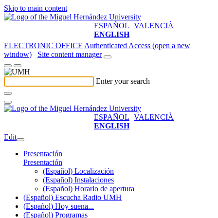
Skip to main content
ESPAÑOL
VALENCIÀ
ENGLISH
ELECTRONIC OFFICE
Authenticated Access (open a new
window)
Site content manager
Enter your search
ESPAÑOL
VALENCIÀ
ENGLISH
Edit
Presentación
Presentación
(Español) Localización
(Español) Instalaciones
(Español) Horario de apertura
(Español) Escucha Radio UMH
(Español) Hoy suena...
(Español) Programas