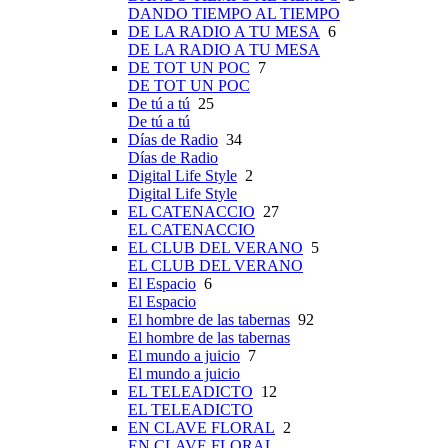
DANDO TIEMPO AL TIEMPO
DE LA RADIO A TU MESA
6
DE LA RADIO A TU MESA
DE TOT UN POC
7
DE TOT UN POC
De tú a tú
25
De tú a tú
Días de Radio
34
Días de Radio
Digital Life Style
2
Digital Life Style
EL CATENACCIO
27
EL CATENACCIO
EL CLUB DEL VERANO
5
EL CLUB DEL VERANO
El Espacio
6
El Espacio
El hombre de las tabernas
92
El hombre de las tabernas
El mundo a juicio
7
El mundo a juicio
EL TELEADICTO
12
EL TELEADICTO
EN CLAVE FLORAL
2
EN CLAVE FLORAL