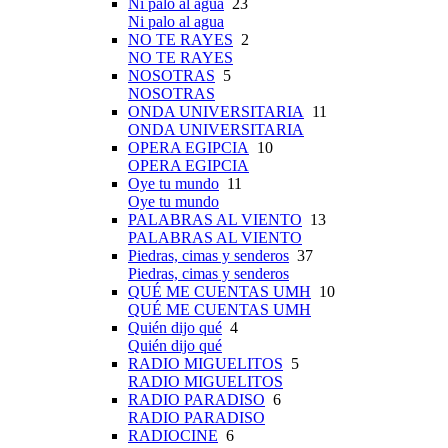
Ni palo al agua
23
Ni palo al agua
NO TE RAYES
2
NO TE RAYES
NOSOTRAS
5
NOSOTRAS
ONDA UNIVERSITARIA
11
ONDA UNIVERSITARIA
OPERA EGIPCIA
10
OPERA EGIPCIA
Oye tu mundo
11
Oye tu mundo
PALABRAS AL VIENTO
13
PALABRAS AL VIENTO
Piedras, cimas y senderos
37
Piedras, cimas y senderos
QUÉ ME CUENTAS UMH
10
QUÉ ME CUENTAS UMH
Quién dijo qué
4
Quién dijo qué
RADIO MIGUELITOS
5
RADIO MIGUELITOS
RADIO PARADISO
6
RADIO PARADISO
RADIOCINE
6