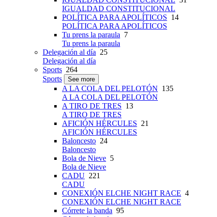
IGUALDAD CONSTITUCIONAL
POLÍTICA PARA APOLÍTICOS
14
POLÍTICA PARA APOLÍTICOS
Tu prens la paraula
7
Tu prens la paraula
Delegación al día
25
Delegación al día
Sports
264
Sports
See more
A LA COLA DEL PELOTÓN
135
A LA COLA DEL PELOTÓN
A TIRO DE TRES
13
A TIRO DE TRES
AFICIÓN HÉRCULES
21
AFICIÓN HÉRCULES
Baloncesto
24
Baloncesto
Bola de Nieve
5
Bola de Nieve
CADU
221
CADU
CONEXIÓN ELCHE NIGHT RACE
4
CONEXIÓN ELCHE NIGHT RACE
Córrete la banda
95