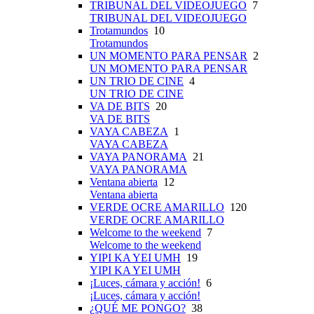
TRIBUNAL DEL VIDEOJUEGO
7
TRIBUNAL DEL VIDEOJUEGO
Trotamundos
10
Trotamundos
UN MOMENTO PARA PENSAR
2
UN MOMENTO PARA PENSAR
UN TRIO DE CINE
4
UN TRIO DE CINE
VA DE BITS
20
VA DE BITS
VAYA CABEZA
1
VAYA CABEZA
VAYA PANORAMA
21
VAYA PANORAMA
Ventana abierta
12
Ventana abierta
VERDE OCRE AMARILLO
120
VERDE OCRE AMARILLO
Welcome to the weekend
7
Welcome to the weekend
YIPI KA YEI UMH
19
YIPI KA YEI UMH
¡Luces, cámara y acción!
6
¡Luces, cámara y acción!
¿QUÉ ME PONGO?
38