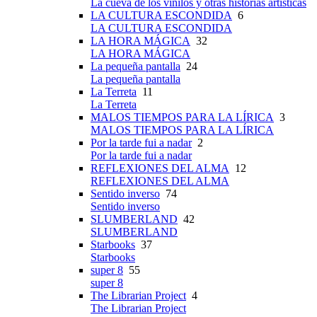
La cueva de los vinilos y otras historias artísticas
LA CULTURA ESCONDIDA
6
LA CULTURA ESCONDIDA
LA HORA MÁGICA
32
LA HORA MÁGICA
La pequeña pantalla
24
La pequeña pantalla
La Terreta
11
La Terreta
MALOS TIEMPOS PARA LA LÍRICA
3
MALOS TIEMPOS PARA LA LÍRICA
Por la tarde fui a nadar
2
Por la tarde fui a nadar
REFLEXIONES DEL ALMA
12
REFLEXIONES DEL ALMA
Sentido inverso
74
Sentido inverso
SLUMBERLAND
42
SLUMBERLAND
Starbooks
37
Starbooks
super 8
55
super 8
The Librarian Project
4
The Librarian Project