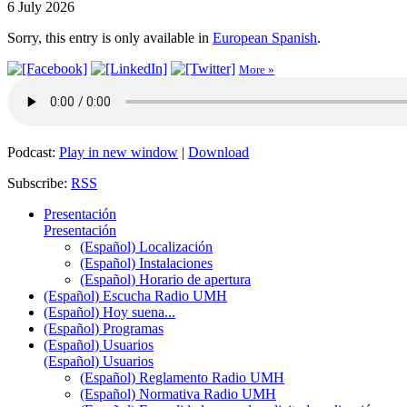
6 July 2026
Sorry, this entry is only available in
European Spanish
.
More »
Podcast:
Play in new window
|
Download
Subscribe:
RSS
Presentación
Presentación
(Español) Localización
(Español) Instalaciones
(Español) Horario de apertura
(Español) Escucha Radio UMH
(Español) Hoy suena...
(Español) Programas
(Español) Usuarios
(Español) Usuarios
(Español) Reglamento Radio UMH
(Español) Normativa Radio UMH