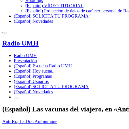
Bookings
(Español) VÍDEO TUTORIAL
(Español) Protección de datos de carácter personal de 
(Español) SOLICITA TU PROGRAMA
(Español) Novedades
Radio UMH
Radio UMH
Presentación
(Español) Escucha Radio UMH
(Español) Hoy suena...
(Español) Programas
(Español) Usuarios
(Español) SOLICITA TU PROGRAMA
(Español) Novedades
(Español) Las vacunas del viajero, en «Ant
Anti-Ro, La Dra. Autoinmune