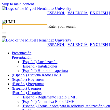
Skip to main content
ESPAÑOL
VALENCIÀ
ENGLISH
Enter your search
ESPAÑOL
VALENCIÀ
ENGLISH
Presentación
Presentación
(Español) Localización
(Español) Instalaciones
(Español) Horario de apertura
(Español) Escucha Radio UMH
(Español) Hoy suena...
(Español) Programas
(Español) Usuarios
(Español) Usuarios
(Español) Reglamento Radio UMH
(Español) Normativa Radio UMH
(Español) Formalidades para la solicitud, realización 