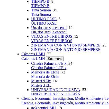
TIEMPO B
8
TIEMPO B
Tinta Sonora
34
Tinta Sonora
ÚLTIMO PASE
5
ÚLTIMO PASE
Un, dos, tres, a escena!
12
Un, dos, tres, a escena!
VIDAS ENTRE LIBROS
15
VIDAS ENTRE LIBROS
ZINEMANÍA CON ANTONIO SEMPERE
25
ZINEMANÍA CON ANTONIO SEMPERE
Cátedras UMH
77
Cátedras UMH
See more
Cátedra Palmeral d'Elx
34
Cátedra Palmeral d'Elx
Memoria de Elche
73
Memoria de Elche
Misteri d'Elx
14
Misteri d'Elx
UNIVERSIDAD INCLUSIVA
53
UNIVERSIDAD INCLUSIVA
Ciencia, Economía, Investigación, Medio Ambiente y Te
Ciencia, Economía, Investigación, Medio Ambiente y Te
#eXcepticUMH
18