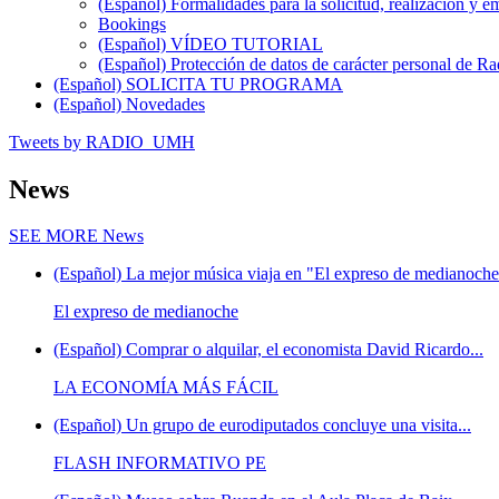
(Español) Formalidades para la solicitud, realización 
Bookings
(Español) VÍDEO TUTORIAL
(Español) Protección de datos de carácter personal de 
(Español) SOLICITA TU PROGRAMA
(Español) Novedades
Tweets by RADIO_UMH
News
SEE MORE
News
(Español) La mejor música viaja en "El expreso de medianoche"
El expreso de medianoche
(Español) Comprar o alquilar, el economista David Ricardo...
LA ECONOMÍA MÁS FÁCIL
(Español) Un grupo de eurodiputados concluye una visita...
FLASH INFORMATIVO PE