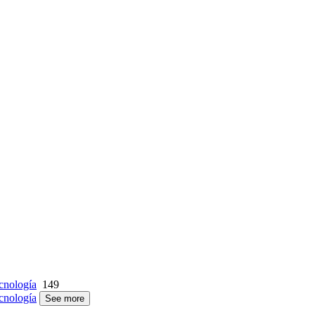
cnología
149
cnología
See more