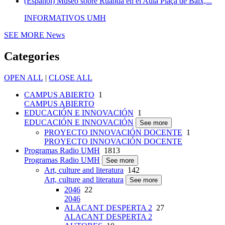
(Español) Museo sobre Ruanda en el Aula Plaça de Baix,...
INFORMATIVOS UMH
SEE MORE
News
Categories
OPEN ALL
|
CLOSE ALL
CAMPUS ABIERTO
1
CAMPUS ABIERTO
EDUCACIÓN E INNOVACIÓN
1
EDUCACIÓN E INNOVACIÓN
See more
PROYECTO INNOVACIÓN DOCENTE
1
PROYECTO INNOVACIÓN DOCENTE
Programas Radio UMH
1813
Programas Radio UMH
See more
Art, culture and literatura
142
Art, culture and literatura
See more
2046
22
2046
ALACANT DESPERTA 2
27
ALACANT DESPERTA 2