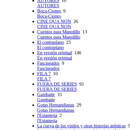
AUTORES
10
AUTORES
Boca-Ciones
9
Boca-Ciones
CINE QUA NON
26
CINE QUA NON
Cuentos para Manolillo
13
Cuentos para Manolillo
El contraplano
25
El contraplano
En versión original
146
En versión original
Fascineados
9
Fascineados
FILA 7
10
FILA 7
FUERA DE SERIES
92
FUERA DE SERIES
Gambatte
33
Gambatte
Gotas Hernandianas
29
Gotas Hernandianas
l'Estanteria
2
l'Estanteria
La cueva de los vinilos y otras historias artísticas
5