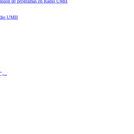
y emisión de programas en Radio UMH
Radio UMH
,...