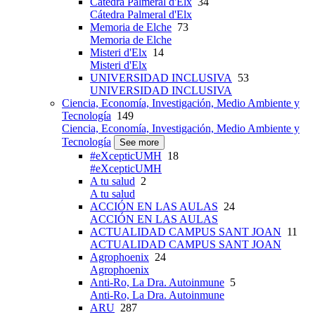
Cátedra Palmeral d'Elx
34
Cátedra Palmeral d'Elx
Memoria de Elche
73
Memoria de Elche
Misteri d'Elx
14
Misteri d'Elx
UNIVERSIDAD INCLUSIVA
53
UNIVERSIDAD INCLUSIVA
Ciencia, Economía, Investigación, Medio Ambiente y
Tecnología
149
Ciencia, Economía, Investigación, Medio Ambiente y
Tecnología
See more
#eXcepticUMH
18
#eXcepticUMH
A tu salud
2
A tu salud
ACCIÓN EN LAS AULAS
24
ACCIÓN EN LAS AULAS
ACTUALIDAD CAMPUS SANT JOAN
11
ACTUALIDAD CAMPUS SANT JOAN
Agrophoenix
24
Agrophoenix
Anti-Ro, La Dra. Autoinmune
5
Anti-Ro, La Dra. Autoinmune
ARU
287