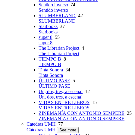
Sentido inverso
74
Sentido inverso
SLUMBERLAND
42
SLUMBERLAND
Starbooks
37
Starbooks
super 8
55
super 8
The Librarian Project
4
The Librarian Project
TIEMPO B
8
TIEMPO B
Tinta Sonora
34
Tinta Sonora
ÚLTIMO PASE
5
ÚLTIMO PASE
Un, dos, tres, a escena!
12
Un, dos, tres, a escena!
VIDAS ENTRE LIBROS
15
VIDAS ENTRE LIBROS
ZINEMANÍA CON ANTONIO SEMPERE
25
ZINEMANÍA CON ANTONIO SEMPERE
Cátedras UMH
77
Cátedras UMH
See more