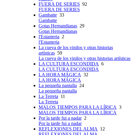
FUERA DE SERIES
92
FUERA DE SERIES
Gambatte
33
Gambatte
Gotas Hernandianas
29
Gotas Hernandianas
l'Estanteria
2
l'Estanteria
La cueva de los vinilos y otras historias
artísticas
59
La cueva de los vinilos y otras historias artísticas
LA CULTURA ESCONDIDA
6
LA CULTURA ESCONDIDA
LA HORA MÁGICA
32
LA HORA MÁGICA
La pequeña pantalla
24
La pequeña pantalla
La Terreta
11
La Terreta
MALOS TIEMPOS PARA LA LÍRICA
3
MALOS TIEMPOS PARA LA LÍRICA
Por la tarde fui a nadar
2
Por la tarde fui a nadar
REFLEXIONES DEL ALMA
12
REFLEXIONES DEL ALMA