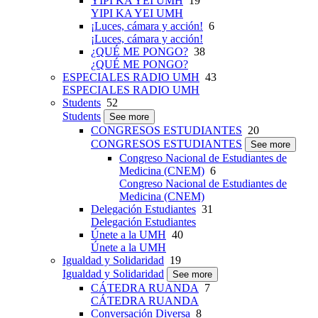
YIPI KA YEI UMH
19
YIPI KA YEI UMH
¡Luces, cámara y acción!
6
¡Luces, cámara y acción!
¿QUÉ ME PONGO?
38
¿QUÉ ME PONGO?
ESPECIALES RADIO UMH
43
ESPECIALES RADIO UMH
Students
52
Students
See more
CONGRESOS ESTUDIANTES
20
CONGRESOS ESTUDIANTES
See more
Congreso Nacional de Estudiantes de
Medicina (CNEM)
6
Congreso Nacional de Estudiantes de
Medicina (CNEM)
Delegación Estudiantes
31
Delegación Estudiantes
Únete a la UMH
40
Únete a la UMH
Igualdad y Solidaridad
19
Igualdad y Solidaridad
See more
CÁTEDRA RUANDA
7
CÁTEDRA RUANDA
Conversación Diversa
8