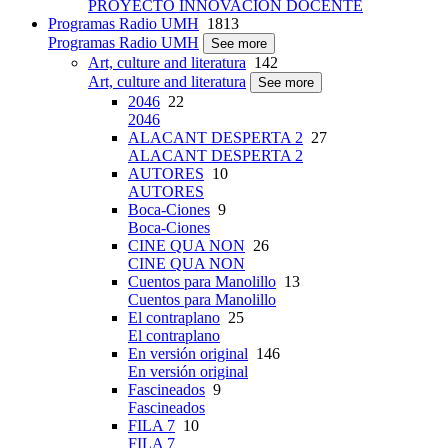
PROYECTO INNOVACIÓN DOCENTE
Programas Radio UMH
1813
Programas Radio UMH
See more
Art, culture and literatura
142
Art, culture and literatura
See more
2046
22
2046
ALACANT DESPERTA 2
27
ALACANT DESPERTA 2
AUTORES
10
AUTORES
Boca-Ciones
9
Boca-Ciones
CINE QUA NON
26
CINE QUA NON
Cuentos para Manolillo
13
Cuentos para Manolillo
El contraplano
25
El contraplano
En versión original
146
En versión original
Fascineados
9
Fascineados
FILA 7
10
FILA 7