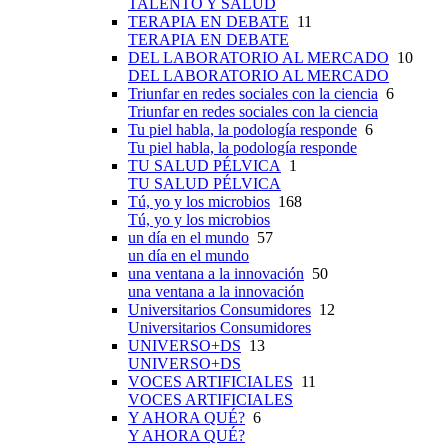
TALENTO Y SALUD
TERAPIA EN DEBATE
11
TERAPIA EN DEBATE
DEL LABORATORIO AL MERCADO
10
DEL LABORATORIO AL MERCADO
Triunfar en redes sociales con la ciencia
6
Triunfar en redes sociales con la ciencia
Tu piel habla, la podología responde
6
Tu piel habla, la podología responde
TU SALUD PÉLVICA
1
TU SALUD PÉLVICA
Tú, yo y los microbios
168
Tú, yo y los microbios
un día en el mundo
57
un día en el mundo
una ventana a la innovación
50
una ventana a la innovación
Universitarios Consumidores
12
Universitarios Consumidores
UNIVERSO+DS
13
UNIVERSO+DS
VOCES ARTIFICIALES
11
VOCES ARTIFICIALES
Y AHORA QUÉ?
6
Y AHORA QUÉ?