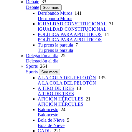
Debate
33
Debate
See more
Derribando Muros
141
Derribando Muros
IGUALDAD CONSTITUCIONAL
31
IGUALDAD CONSTITUCIONAL
POLÍTICA PARA APOLÍTICOS
14
POLÍTICA PARA APOLÍTICOS
Tu prens la paraula
7
Tu prens la paraula
Delegación al día
25
Delegación al día
Sports
264
Sports
See more
A LA COLA DEL PELOTÓN
135
A LA COLA DEL PELOTÓN
A TIRO DE TRES
13
A TIRO DE TRES
AFICIÓN HÉRCULES
21
AFICIÓN HÉRCULES
Baloncesto
24
Baloncesto
Bola de Nieve
5
Bola de Nieve
CADU
221