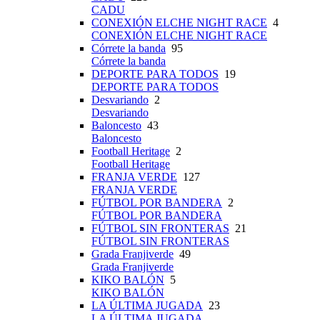
CADU
CONEXIÓN ELCHE NIGHT RACE
4
CONEXIÓN ELCHE NIGHT RACE
Córrete la banda
95
Córrete la banda
DEPORTE PARA TODOS
19
DEPORTE PARA TODOS
Desvariando
2
Desvariando
Baloncesto
43
Baloncesto
Football Heritage
2
Football Heritage
FRANJA VERDE
127
FRANJA VERDE
FÚTBOL POR BANDERA
2
FÚTBOL POR BANDERA
FÚTBOL SIN FRONTERAS
21
FÚTBOL SIN FRONTERAS
Grada Franjiverde
49
Grada Franjiverde
KIKO BALÓN
5
KIKO BALÓN
LA ÚLTIMA JUGADA
23
LA ÚLTIMA JUGADA