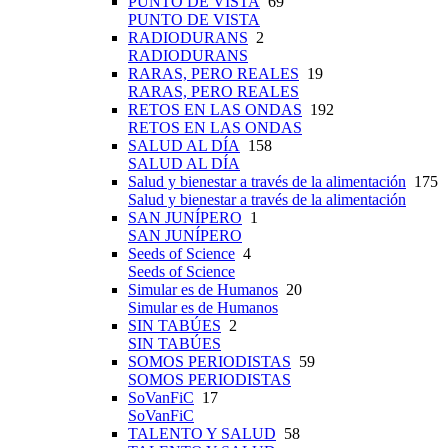
PUNTO DE VISTA
69
PUNTO DE VISTA
RADIODURANS
2
RADIODURANS
RARAS, PERO REALES
19
RARAS, PERO REALES
RETOS EN LAS ONDAS
192
RETOS EN LAS ONDAS
SALUD AL DÍA
158
SALUD AL DÍA
Salud y bienestar a través de la alimentación
175
Salud y bienestar a través de la alimentación
SAN JUNÍPERO
1
SAN JUNÍPERO
Seeds of Science
4
Seeds of Science
Simular es de Humanos
20
Simular es de Humanos
SIN TABÚES
2
SIN TABÚES
SOMOS PERIODISTAS
59
SOMOS PERIODISTAS
SoVanFiC
17
SoVanFiC
TALENTO Y SALUD
58