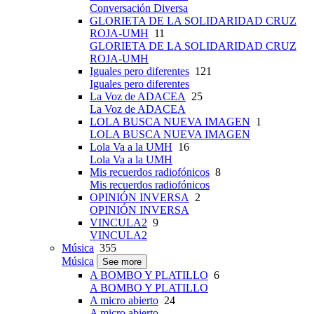
Conversación Diversa
GLORIETA DE LA SOLIDARIDAD CRUZ
ROJA-UMH
11
GLORIETA DE LA SOLIDARIDAD CRUZ
ROJA-UMH
Iguales pero diferentes
121
Iguales pero diferentes
La Voz de ADACEA
25
La Voz de ADACEA
LOLA BUSCA NUEVA IMAGEN
1
LOLA BUSCA NUEVA IMAGEN
Lola Va a la UMH
16
Lola Va a la UMH
Mis recuerdos radiofónicos
8
Mis recuerdos radiofónicos
OPINIÓN INVERSA
2
OPINIÓN INVERSA
VINCULA2
9
VINCULA2
Música
355
Música
See more
A BOMBO Y PLATILLO
6
A BOMBO Y PLATILLO
A micro abierto
24
A micro abierto