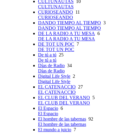
CULTUNAUTAS
10
CULTUNAUTAS
CURIOSEANDO
11
CURIOSEANDO
DANDO TIEMPO AL TIEMPO
3
DANDO TIEMPO AL TIEMPO
DE LA RADIO A TU MESA
6
DE LA RADIO A TU MESA
DE TOT UN POC
7
DE TOT UN POC
De tú a tú
25
De tú a tú
Días de Radio
34
Días de Radio
Digital Life Style
2
Digital Life Style
EL CATENACCIO
27
EL CATENACCIO
EL CLUB DEL VERANO
5
EL CLUB DEL VERANO
El Espacio
6
El Espacio
El hombre de las tabernas
92
El hombre de las tabernas
El mundo a juicio
7