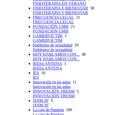
FISIOTERAPIA EN VERANO
FISIOTERAPIA Y BIENESTAR
38
FISIOTERAPIA Y BIENESTAR
FRECUENCIA LEGAL
31
FRECUENCIA LEGAL
FUNDACIÓN UMH
23
FUNDACIÓN UMH
GAMERVICTIM
3
GAMERVICTIM
Hablemos de sexualidad
29
Hablemos de sexualidad
HOY HABLAMOS CON...
48
HOY HABLAMOS CON...
IEEEn ANTENA
1
IEEEn ANTENA
IES
18
IES
Innovación en las aulas
11
Innovación en las aulas
INNOVACIÓN TRES60
5
INNOVACIÓN TRES60
iXSM 20'
9
iXSM 20'
La caja de Pandora
189
La caja de Pandora