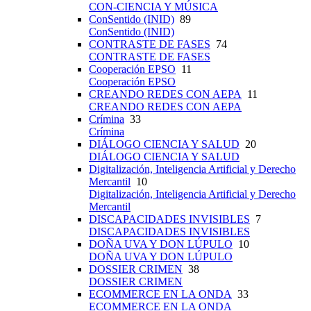
CON-CIENCIA Y MÚSICA
ConSentido (INID)
89
ConSentido (INID)
CONTRASTE DE FASES
74
CONTRASTE DE FASES
Cooperación EPSO
11
Cooperación EPSO
CREANDO REDES CON AEPA
11
CREANDO REDES CON AEPA
Crímina
33
Crímina
DIÁLOGO CIENCIA Y SALUD
20
DIÁLOGO CIENCIA Y SALUD
Digitalización, Inteligencia Artificial y Derecho
Mercantil
10
Digitalización, Inteligencia Artificial y Derecho
Mercantil
DISCAPACIDADES INVISIBLES
7
DISCAPACIDADES INVISIBLES
DOÑA UVA Y DON LÚPULO
10
DOÑA UVA Y DON LÚPULO
DOSSIER CRIMEN
38
DOSSIER CRIMEN
ECOMMERCE EN LA ONDA
33
ECOMMERCE EN LA ONDA