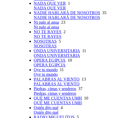
NADA QUE VER
1
NADA QUE VER
NADIE HABLARÁ DE NOSOTROS
35
NADIE HABLARÁ DE NOSOTROS
Ni palo al agua
23
Ni palo al agua
NO TE RAYES
2
NO TE RAYES
NOSOTRAS
5
NOSOTRAS
ONDA UNIVERSITARIA
11
ONDA UNIVERSITARIA
OPERA EGIPCIA
10
OPERA EGIPCIA
Oye tu mundo
11
Oye tu mundo
PALABRAS AL VIENTO
13
PALABRAS AL VIENTO
Piedras, cimas y senderos
37
Piedras, cimas y senderos
QUÉ ME CUENTAS UMH
10
QUÉ ME CUENTAS UMH
Quién dijo qué
4
Quién dijo qué
RADIO MIGUELITOS
5