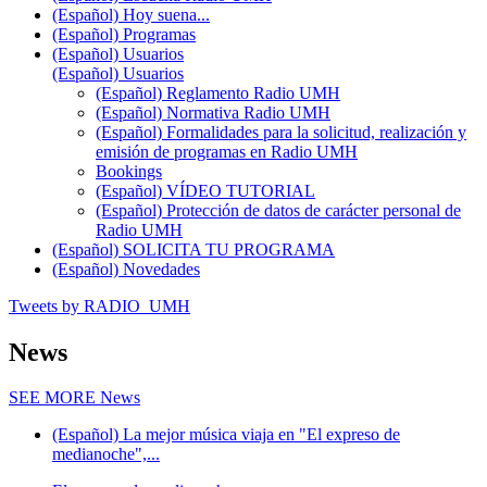
(Español) Hoy suena...
(Español) Programas
(Español) Usuarios
(Español) Usuarios
(Español) Reglamento Radio UMH
(Español) Normativa Radio UMH
(Español) Formalidades para la solicitud, realización y
emisión de programas en Radio UMH
Bookings
(Español) VÍDEO TUTORIAL
(Español) Protección de datos de carácter personal de
Radio UMH
(Español) SOLICITA TU PROGRAMA
(Español) Novedades
Tweets by RADIO_UMH
News
SEE MORE
News
(Español) La mejor música viaja en "El expreso de
medianoche",...