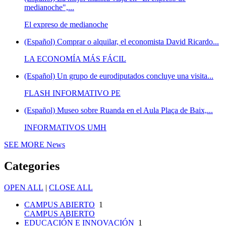
medianoche",...
El expreso de medianoche
(Español) Comprar o alquilar, el economista David Ricardo...
LA ECONOMÍA MÁS FÁCIL
(Español) Un grupo de eurodiputados concluye una visita...
FLASH INFORMATIVO PE
(Español) Museo sobre Ruanda en el Aula Plaça de Baix,...
INFORMATIVOS UMH
SEE MORE
News
Categories
OPEN ALL
|
CLOSE ALL
CAMPUS ABIERTO
1
CAMPUS ABIERTO
EDUCACIÓN E INNOVACIÓN
1