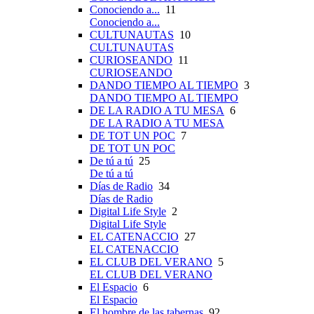
Conociendo a...
11
Conociendo a...
CULTUNAUTAS
10
CULTUNAUTAS
CURIOSEANDO
11
CURIOSEANDO
DANDO TIEMPO AL TIEMPO
3
DANDO TIEMPO AL TIEMPO
DE LA RADIO A TU MESA
6
DE LA RADIO A TU MESA
DE TOT UN POC
7
DE TOT UN POC
De tú a tú
25
De tú a tú
Días de Radio
34
Días de Radio
Digital Life Style
2
Digital Life Style
EL CATENACCIO
27
EL CATENACCIO
EL CLUB DEL VERANO
5
EL CLUB DEL VERANO
El Espacio
6
El Espacio
El hombre de las tabernas
92