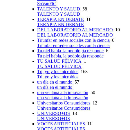
SoVanFiC
TALENTO Y SALUD
58
TALENTO Y SALUD
TERAPIA EN DEBATE
11
TERAPIA EN DEBATE
DEL LABORATORIO AL MERCADO
10
DEL LABORATORIO AL MERCADO
Triunfar en redes sociales con la ciencia
6
Triunfar en redes sociales con la ciencia
Tu piel habla, la podología responde
6
Tu piel habla, la podología responde
TU SALUD PÉLVICA
1
TU SALUD PÉLVICA
Tú, yo y los microbios
168
Tú, yo y los microbios
un día en el mundo
57
un día en el mundo
una ventana a la innovación
50
una ventana a la innovación
Universitarios Consumidores
12
Universitarios Consumidores
UNIVERSO+DS
13
UNIVERSO+DS
VOCES ARTIFICIALES
11
VOCES ARTIFICIALES