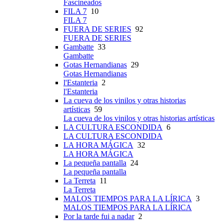
Fascineados
FILA 7
10
FILA 7
FUERA DE SERIES
92
FUERA DE SERIES
Gambatte
33
Gambatte
Gotas Hernandianas
29
Gotas Hernandianas
l'Estanteria
2
l'Estanteria
La cueva de los vinilos y otras historias
artísticas
59
La cueva de los vinilos y otras historias artísticas
LA CULTURA ESCONDIDA
6
LA CULTURA ESCONDIDA
LA HORA MÁGICA
32
LA HORA MÁGICA
La pequeña pantalla
24
La pequeña pantalla
La Terreta
11
La Terreta
MALOS TIEMPOS PARA LA LÍRICA
3
MALOS TIEMPOS PARA LA LÍRICA
Por la tarde fui a nadar
2