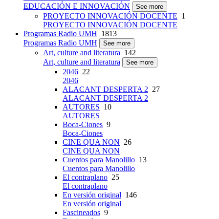
EDUCACIÓN E INNOVACIÓN
See more
PROYECTO INNOVACIÓN DOCENTE
1
PROYECTO INNOVACIÓN DOCENTE
Programas Radio UMH
1813
Programas Radio UMH
See more
Art, culture and literatura
142
Art, culture and literatura
See more
2046
22
2046
ALACANT DESPERTA 2
27
ALACANT DESPERTA 2
AUTORES
10
AUTORES
Boca-Ciones
9
Boca-Ciones
CINE QUA NON
26
CINE QUA NON
Cuentos para Manolillo
13
Cuentos para Manolillo
El contraplano
25
El contraplano
En versión original
146
En versión original
Fascineados
9