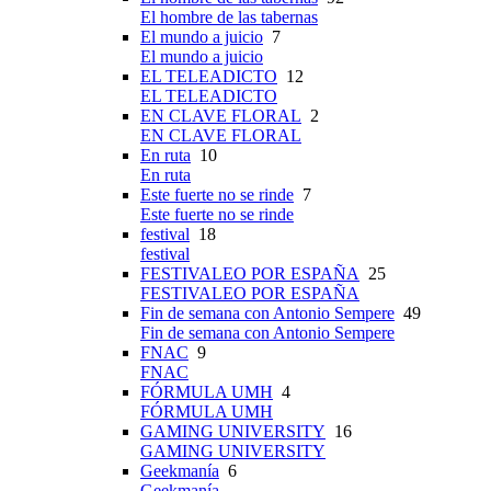
El hombre de las tabernas
El mundo a juicio
7
El mundo a juicio
EL TELEADICTO
12
EL TELEADICTO
EN CLAVE FLORAL
2
EN CLAVE FLORAL
En ruta
10
En ruta
Este fuerte no se rinde
7
Este fuerte no se rinde
festival
18
festival
FESTIVALEO POR ESPAÑA
25
FESTIVALEO POR ESPAÑA
Fin de semana con Antonio Sempere
49
Fin de semana con Antonio Sempere
FNAC
9
FNAC
FÓRMULA UMH
4
FÓRMULA UMH
GAMING UNIVERSITY
16
GAMING UNIVERSITY
Geekmanía
6
Geekmanía