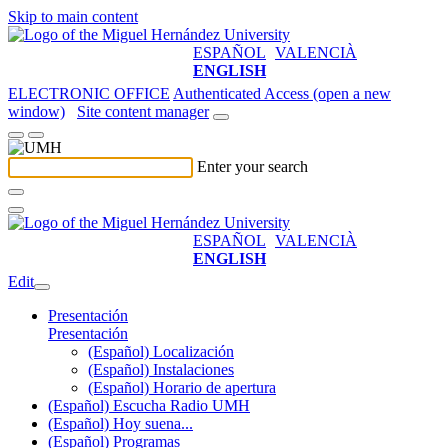
Skip to main content
ESPAÑOL
VALENCIÀ
ENGLISH
ELECTRONIC OFFICE
Authenticated Access (open a new
window)
Site content manager
Enter your search
ESPAÑOL
VALENCIÀ
ENGLISH
Edit
Presentación
Presentación
(Español) Localización
(Español) Instalaciones
(Español) Horario de apertura
(Español) Escucha Radio UMH
(Español) Hoy suena...
(Español) Programas