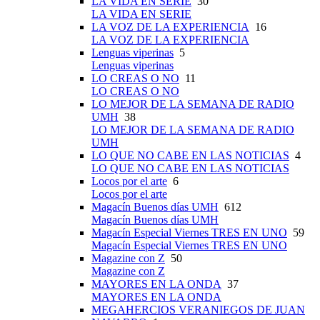
LA VIDA EN SERIE
30
LA VIDA EN SERIE
LA VOZ DE LA EXPERIENCIA
16
LA VOZ DE LA EXPERIENCIA
Lenguas viperinas
5
Lenguas viperinas
LO CREAS O NO
11
LO CREAS O NO
LO MEJOR DE LA SEMANA DE RADIO
UMH
38
LO MEJOR DE LA SEMANA DE RADIO
UMH
LO QUE NO CABE EN LAS NOTICIAS
4
LO QUE NO CABE EN LAS NOTICIAS
Locos por el arte
6
Locos por el arte
Magacín Buenos días UMH
612
Magacín Buenos días UMH
Magacín Especial Viernes TRES EN UNO
59
Magacín Especial Viernes TRES EN UNO
Magazine con Z
50
Magazine con Z
MAYORES EN LA ONDA
37
MAYORES EN LA ONDA
MEGAHERCIOS VERANIEGOS DE JUAN