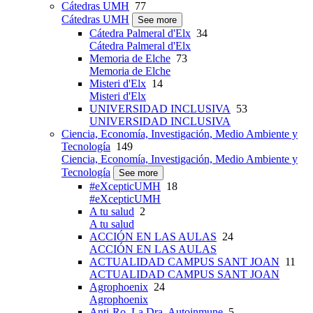
Cátedras UMH
77
Cátedras UMH
See more
Cátedra Palmeral d'Elx
34
Cátedra Palmeral d'Elx
Memoria de Elche
73
Memoria de Elche
Misteri d'Elx
14
Misteri d'Elx
UNIVERSIDAD INCLUSIVA
53
UNIVERSIDAD INCLUSIVA
Ciencia, Economía, Investigación, Medio Ambiente y
Tecnología
149
Ciencia, Economía, Investigación, Medio Ambiente y
Tecnología
See more
#eXcepticUMH
18
#eXcepticUMH
A tu salud
2
A tu salud
ACCIÓN EN LAS AULAS
24
ACCIÓN EN LAS AULAS
ACTUALIDAD CAMPUS SANT JOAN
11
ACTUALIDAD CAMPUS SANT JOAN
Agrophoenix
24
Agrophoenix
Anti-Ro, La Dra. Autoinmune
5