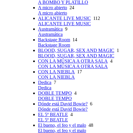
A BOMBO Y PLATILLO
A micro abierto
24
A micro abierto
ALICANTE LIVE MUSIC
112
ALICANTE LIVE MUSIC
Austramática
9
Austramática
Backstage Room
14
Backstage Room
BLOOD, SUGAR, SEX AND MAGIC
1
BLOOD, SUGAR, SEX AND MAGIC
CON LA MÚSICA A OTRA SALA
4
CON LA MÚSICA A OTRA SALA
CON LA NIEBLA
17
CON LA NIEBLA
Dedica
7
Dedica
DOBLE TEMPO
4
DOBLE TEMPO
Dónde está David Bowie?
6
Dónde está David Bowie?
EL 5º BEATLE
4
EL 5º BEATLE
El bueno, el feo y el malo
48
El bueno, el feo y el malo