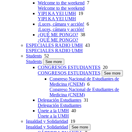
Welcome to the weekend
7
Welcome to the weekend
YIPI KA YEI UMH
19
YIPI KA YEI UMH
¡Luces, cámara y acción!
6
¡Luces, cámara y acción!
¿QUÉ ME PONGO?
38
¿QUÉ ME PONGO?
ESPECIALES RADIO UMH
43
ESPECIALES RADIO UMH
Students
52
Students
See more
CONGRESOS ESTUDIANTES
20
CONGRESOS ESTUDIANTES
See more
Congreso Nacional de Estudiantes de
Medicina (CNEM)
6
Congreso Nacional de Estudiantes de
Medicina (CNEM)
Delegación Estudiantes
31
Delegación Estudiantes
Únete a la UMH
40
Únete a la UMH
Igualdad y Solidaridad
19
Igualdad y Solidaridad
See more