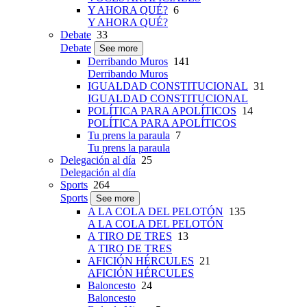
Y AHORA QUÉ?
6
Y AHORA QUÉ?
Debate
33
Debate
See more
Derribando Muros
141
Derribando Muros
IGUALDAD CONSTITUCIONAL
31
IGUALDAD CONSTITUCIONAL
POLÍTICA PARA APOLÍTICOS
14
POLÍTICA PARA APOLÍTICOS
Tu prens la paraula
7
Tu prens la paraula
Delegación al día
25
Delegación al día
Sports
264
Sports
See more
A LA COLA DEL PELOTÓN
135
A LA COLA DEL PELOTÓN
A TIRO DE TRES
13
A TIRO DE TRES
AFICIÓN HÉRCULES
21
AFICIÓN HÉRCULES
Baloncesto
24
Baloncesto